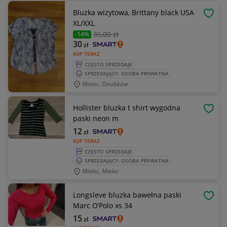
Bluzka wizytowa, Brittany black USA
OBSE
XL/XXL
35
,00 zł
-14%
30
zł
KUP TERAZ
CZĘSTO SPRZEDAJE
SPRZEDAJĄCY: OSOBA PRYWATNA
Mielec, Dziubków
Hollister bluzka t shirt wygodna
OBSE
paski neon m
12
zł
KUP TERAZ
CZĘSTO SPRZEDAJE
SPRZEDAJĄCY: OSOBA PRYWATNA
Mielec, Mielec
Longsleve bluzka bawełna paski
OBSE
Marc O’Polo xs 34
15
zł