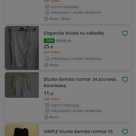
KUP TERAZ
CZĘSTO SPRZEDAJE
SPRZEDAJĄCY: OSOBA PRYWATNA
Mielec, Mielec
Elegancka bluzka na zakładkę.
OBSE
30
,00 zł
-16%
25
zł
KUP TERAZ
SPRZEDAJĄCY: OSOBA PRYWATNA
Mielec
Bluzka damska rozmiar 34 ażurowa,
OBSE
koronkowa.
11
zł
KUP TERAZ
CZĘSTO SPRZEDAJE
SPRZEDAJĄCY: OSOBA PRYWATNA
Mielec
SIMPLE bluzka damska rozmiar XS
OBSE