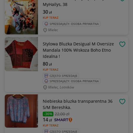
OBSE
MyHailys, 38
30
zł
KUP TERAZ
SPRZEDAJĄCY: OSOBA PRYWATNA
Mielec
Stylowa Bluzka Desigual M Oversize
OBSE
Mandala 100% Wiskoza Boho Etno
Idealna !
80
zł
KUP TERAZ
CZĘSTO SPRZEDAJE
SPRZEDAJĄCY: OSOBA PRYWATNA
Mielec, Lotników
Niebieska bluzka transparentna 36
OBSE
S/M Bereshka.
22
,00 zł
-36%
14
zł
KUP TERAZ
CZĘSTO SPRZEDAJE