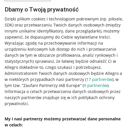
Dbamy o Twoją prywatność
Dzięki plikom cookies i technologiom pokrewnym
(np. piksele,
SDK)
oraz przetwarzaniu Twoich danych osobowych
(między
innymi unikalne identyfikatory, dane przeglądarki)
, możemy
zapewnić, że dopasujemy do Ciebie wyświetlane treści.
Wyrażając zgodę na przechowywanie informacji na
urządzeniu końcowym lub dostęp do nich i przetwarzanie
danych (w tym w obszarze profilowania, analiz rynkowych i
statystycznych) sprawiasz, że łatwiej będzie odnaleźć Ci w
Allegro dokładnie to, czego szukasz i potrzebujesz.
Administratorem Twoich danych osobowych będzie Allegro a
w niektórych przypadkach nasi partnerzy (
17
partnerów
), w
tym tzw. “Zaufani Partnerzy IAB Europe” (
9
partnerów
).
Przydatne informacje
Informacja o celach przetwarzania danych osobowych przez
naszych partnerów znajduje się w ich politykach ochrony
prywatności.
Jak to działa
Napisz do nas
My i nasi partnerzy możemy przetwarzać dane personalne
w celach:
Allegro Gadane dla sprzedających