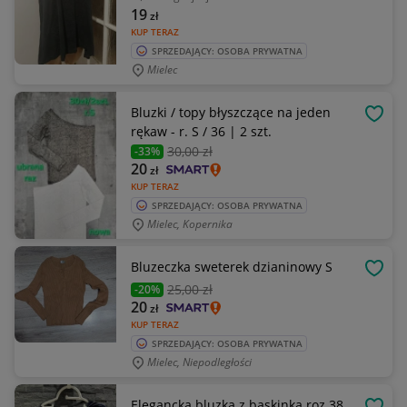
19
zł
KUP TERAZ
SPRZEDAJĄCY: OSOBA PRYWATNA
Mielec
Bluzki / topy błyszczące na jeden
OBSE
rękaw - r. S / 36 | 2 szt.
30
,00 zł
-33%
20
zł
KUP TERAZ
SPRZEDAJĄCY: OSOBA PRYWATNA
Mielec, Kopernika
Bluzeczka sweterek dzianinowy S
OBSE
25
,00 zł
-20%
20
zł
KUP TERAZ
SPRZEDAJĄCY: OSOBA PRYWATNA
Mielec, Niepodległości
Elegancka bluzka z baskinką roz 38