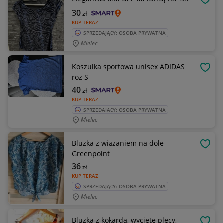
OBSE
30
zł
KUP TERAZ
SPRZEDAJĄCY: OSOBA PRYWATNA
Mielec
Koszulka sportowa unisex ADIDAS
OBSE
roz S
40
zł
KUP TERAZ
SPRZEDAJĄCY: OSOBA PRYWATNA
Mielec
Bluzka z wiązaniem na dole
OBSE
Greenpoint
36
zł
KUP TERAZ
SPRZEDAJĄCY: OSOBA PRYWATNA
Mielec
Bluzka z kokardą, wycięte plecy,