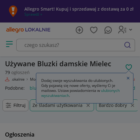
Allegro Smart! Kupuj i sprzedawaj z dostawą za 0 zł
Sprawdź »
Otwórz menu z kategoriami
szukaj
Używane Bluzki damskie Mielec
POL
79
ogłoszeń
Zamkn
llegro Lokalnie
Moda
Odzież, Obuwie, Dodatki
Odzież damska
Bluzki
Dodaj swoje wyszukiwania do ulubionych.
Gdy pojawią się nowe oferty, wyślemy Ci je
Podobne:
bluzka
bluzki damskie
bluzki na ramiączkach da
mailowo. Ustaw powiadomienia w
ulubionych
wyszukiwaniach
.
Filtruj
Ze śladami użytkowania
Bardzo dobry
Ogłoszenia