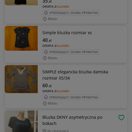
35
zł
OFERTA Z
ALLEGRO
SPRZEDAJĄCY: OSOBA PRYWATNA
Mielec
Simple bluzka rozmiar xs
40
zł
OFERTA Z
ALLEGRO
SPRZEDAJĄCY: OSOBA PRYWATNA
Mielec
SIMPLE elegancka bluzka damska
rozmiar XS/34
60
zł
OFERTA Z
ALLEGRO
SPRZEDAJĄCY: OSOBA PRYWATNA
Mielec
Bluzka DKNY asymetryczna po
OBSE
bokach
do negocjacji