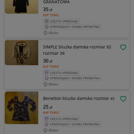
GRANATOWA
35
zł
KUP TERAZ
CZĘSTO SPRZEDAJE
SPRZEDAJĄCY: OSOBA PRYWATNA
Mielec
SIMPLE bluzka damska rozmiar XS
OBSE
rozmiar 34
30
zł
KUP TERAZ
CZĘSTO SPRZEDAJE
SPRZEDAJĄCY: OSOBA PRYWATNA
Mielec
Benetton bluzka damska rozmiar xs
OBSE
25
zł
KUP TERAZ
CZĘSTO SPRZEDAJE
SPRZEDAJĄCY: OSOBA PRYWATNA
Mielec