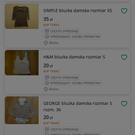
SIMPLE bluzka damska rozmiar XS
OBSE
35
zł
KUP TERAZ
CZĘSTO SPRZEDAJE
SPRZEDAJĄCY: OSOBA PRYWATNA
Mielec
H&M bluzka damska rozmiar S
OBSE
20
zł
KUP TERAZ
CZĘSTO SPRZEDAJE
SPRZEDAJĄCY: OSOBA PRYWATNA
Mielec
GEORGE bluzka damska rozmiar S
OBSE
rozm. 36
20
zł
KUP TERAZ
CZĘSTO SPRZEDAJE
SPRZEDAJĄCY: OSOBA PRYWATNA