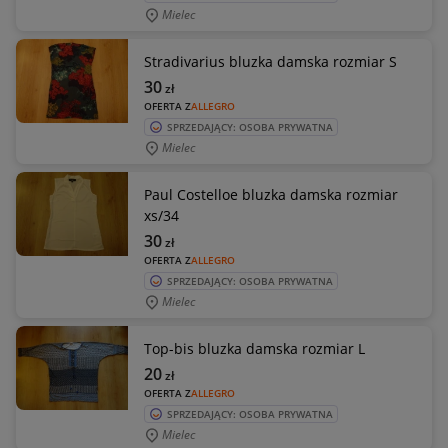
Mielec
Stradivarius bluzka damska rozmiar S
30
zł
OFERTA Z
ALLEGRO
SPRZEDAJĄCY: OSOBA PRYWATNA
Mielec
Paul Costelloe bluzka damska rozmiar
xs/34
30
zł
OFERTA Z
ALLEGRO
SPRZEDAJĄCY: OSOBA PRYWATNA
Mielec
Top-bis bluzka damska rozmiar L
20
zł
OFERTA Z
ALLEGRO
SPRZEDAJĄCY: OSOBA PRYWATNA
Mielec