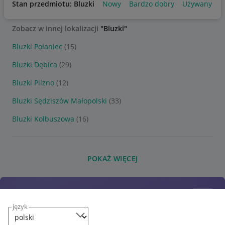
Stan przedmiotu: Bluzki
Nowy
Bardzo dobry
Używany
Zobacz w innej lokalizacji
"Bluzki"
Bluzki Połaniec
(15)
Bluzki Dębica
(29)
Bluzki Pilzno
(12)
Bluzki Sędziszów Małopolski
(33)
Bluzki Kolbuszowa
(16)
POKAŻ WIĘCEJ
język