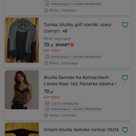
SPRZEDAJĄCY: OSOBA PRYWATNA
Mielec, Dziubków
Tunika, bluzka, golf szeroki, szary-
OBSE
czarny r. 48
do negocjacji
70
zł
KUP TERAZ
SPRZEDAJĄCY: OSOBA PRYWATNA
Mielec, Kilińskiego
Bluzka Damska Na Ramiączkach
OBSE
Cameo Rose 14/L Panterka Idealna !
70
zł
KUP TERAZ
CZĘSTO SPRZEDAJE
SPRZEDAJĄCY: OSOBA PRYWATNA
Mielec, Lotników
Simple bluzka damska rozmiar XS/34
OBSE