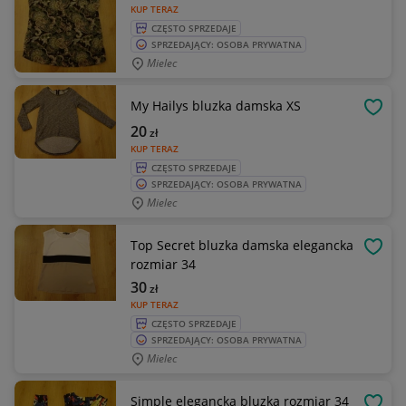
KUP TERAZ
CZĘSTO SPRZEDAJE
SPRZEDAJĄCY: OSOBA PRYWATNA
Mielec
My Hailys bluzka damska XS
OBSE
20
zł
KUP TERAZ
CZĘSTO SPRZEDAJE
SPRZEDAJĄCY: OSOBA PRYWATNA
Mielec
Top Secret bluzka damska elegancka
OBSE
rozmiar 34
30
zł
KUP TERAZ
CZĘSTO SPRZEDAJE
SPRZEDAJĄCY: OSOBA PRYWATNA
Mielec
Simple elegancka bluzka rozmiar 34