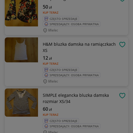
OBSE
50
zł
KUP TERAZ
CZĘSTO SPRZEDAJE
SPRZEDAJĄCY: OSOBA PRYWATNA
Mielec
H&M bluzka damska na ramiączkach
OBSE
XS
12
zł
KUP TERAZ
CZĘSTO SPRZEDAJE
SPRZEDAJĄCY: OSOBA PRYWATNA
Mielec
SIMPLE elegancka bluzka damska
OBSE
rozmiar XS/34
60
zł
KUP TERAZ
CZĘSTO SPRZEDAJE
SPRZEDAJĄCY: OSOBA PRYWATNA
Mielec