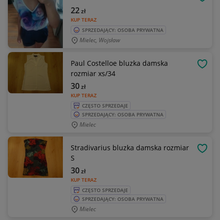
OBSE
22
zł
KUP TERAZ
SPRZEDAJĄCY: OSOBA PRYWATNA
Mielec, Wojsław
Paul Costelloe bluzka damska
OBSE
rozmiar xs/34
30
zł
KUP TERAZ
CZĘSTO SPRZEDAJE
SPRZEDAJĄCY: OSOBA PRYWATNA
Mielec
Stradivarius bluzka damska rozmiar
OBSE
S
30
zł
KUP TERAZ
CZĘSTO SPRZEDAJE
SPRZEDAJĄCY: OSOBA PRYWATNA
Mielec