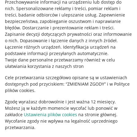
Przechowywanie informacji na urządzeniu lub dostęp do
Allegro Gadane dla kupujących
nich
.
Spersonalizowane reklamy i treści, pomiar reklam i
treści, badanie odbiorców i ulepszanie usług
.
Zapewnienie
Mapa miejscowości
bezpieczeństwa, zapobieganie oszustwom i naprawianie
błędów
.
Dostarczanie i prezentowanie reklam i treści
.
Informacje prawne
Zapisanie decyzji dotyczących prywatności oraz informowanie
o nich
.
Dopasowanie i łączenie danych z innych źródeł
.
Regulamin
Łączenie różnych urządzeń
.
Identyfikacja urządzeń na
podstawie informacji przesyłanych automatycznie
.
Polityka plików "cookies"
Twoje dane personalne przetwarzamy również w celu
ułatwiania korzystania z naszych stron
Ustawienia plików "cookies"
Cele przetwarzania szczegółowo opisane są w ustawieniach
Udostępnianie lokalizacji
dostępnych pod przyciskiem: “ZMIENIAM ZGODY” i w Polityce
Informacje dla Aktu o Usługach Cyfrowych
plików cookies.
Zgodę wyrażasz dobrowolnie i jest ważna 12 miesięcy.
Pobierz aplikację
Możesz ją w każdym momencie wycofać lub ponowić w
zakładce
Ustawienia plików cookies
na stronie głównej.
Wycofanie zgody nie wpływa na legalność uprzedniego
przetwarzania.