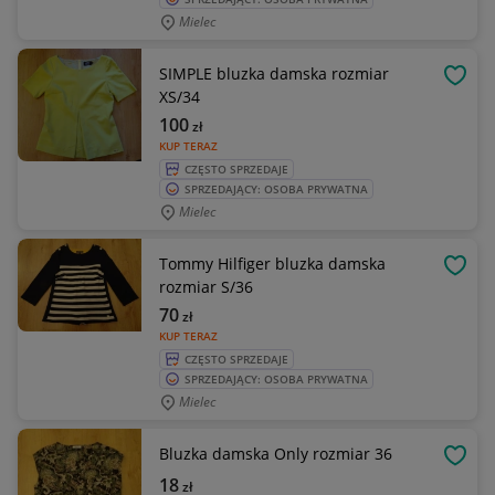
Mielec
SIMPLE bluzka damska rozmiar
OBSE
XS/34
100
zł
KUP TERAZ
CZĘSTO SPRZEDAJE
SPRZEDAJĄCY: OSOBA PRYWATNA
Mielec
Tommy Hilfiger bluzka damska
OBSE
rozmiar S/36
70
zł
KUP TERAZ
CZĘSTO SPRZEDAJE
SPRZEDAJĄCY: OSOBA PRYWATNA
Mielec
Bluzka damska Only rozmiar 36
OBSE
18
zł