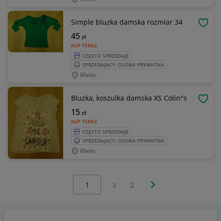
Simple bluzka damska rozmiar 34
OBSE
45
zł
KUP TERAZ
CZĘSTO SPRZEDAJE
SPRZEDAJĄCY: OSOBA PRYWATNA
Mielec
Bluzka, koszulka damska XS Colin"s
OBSE
15
zł
KUP TERAZ
CZĘSTO SPRZEDAJE
SPRZEDAJĄCY: OSOBA PRYWATNA
Mielec
Wybierz stronę:
Następna strona
z
2