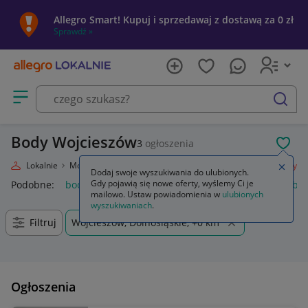
Allegro Smart! Kupuj i sprzedawaj z dostawą za 0 zł
Sprawdź »
Otwórz menu z kategoriami
szukaj
Body Wojcieszów
3
ogłoszenia
POL
Allegro Lokalnie
Moda
Odzież, Obuwie, Dodatki
Odzież damska
Body
Zamkn
Dodaj swoje wyszukiwania do ulubionych.
Gdy pojawią się nowe oferty, wyślemy Ci je
Podobne:
body
body wyszczuplające
body koronkowe
bod
mailowo. Ustaw powiadomienia w
ulubionych
wyszukiwaniach
.
Filtruj
Wojcieszów, Dolnośląskie, +0 km
Ogłoszenia