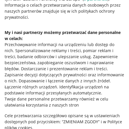
Przydatne informacje
Informacja o celach przetwarzania danych osobowych przez
naszych partnerów znajduje się w ich politykach ochrony
prywatności.
Jak to działa
Napisz do nas
My i nasi partnerzy możemy przetwarzać dane personalne
w celach:
Allegro Gadane dla sprzedających
Przechowywanie informacji na urządzeniu lub dostęp do
Allegro Gadane dla kupujących
nich
.
Spersonalizowane reklamy i treści, pomiar reklam i
treści, badanie odbiorców i ulepszanie usług
.
Zapewnienie
Mapa miejscowości
bezpieczeństwa, zapobieganie oszustwom i naprawianie
błędów
.
Dostarczanie i prezentowanie reklam i treści
.
Informacje prawne
Zapisanie decyzji dotyczących prywatności oraz informowanie
o nich
.
Dopasowanie i łączenie danych z innych źródeł
.
Regulamin
Łączenie różnych urządzeń
.
Identyfikacja urządzeń na
podstawie informacji przesyłanych automatycznie
.
Polityka plików "cookies"
Twoje dane personalne przetwarzamy również w celu
ułatwiania korzystania z naszych stron
Ustawienia plików "cookies"
Cele przetwarzania szczegółowo opisane są w ustawieniach
Udostępnianie lokalizacji
dostępnych pod przyciskiem: “ZMIENIAM ZGODY” i w Polityce
Informacje dla Aktu o Usługach Cyfrowych
plików cookies.