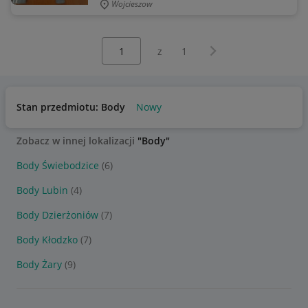
Wojcieszow
Wybierz stronę:
Następna strona
z
1
Stan przedmiotu: Body
Nowy
Zobacz w innej lokalizacji
"Body"
Body Świebodzice
(6)
Body Lubin
(4)
Body Dzierżoniów
(7)
Body Kłodzko
(7)
Body Żary
(9)