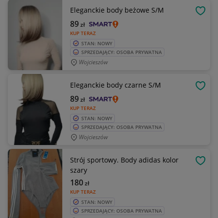
Eleganckie body beżowe S/M
OBSE
89
zł
KUP TERAZ
STAN: NOWY
SPRZEDAJĄCY: OSOBA PRYWATNA
Wojcieszów
Eleganckie body czarne S/M
OBSE
89
zł
KUP TERAZ
STAN: NOWY
SPRZEDAJĄCY: OSOBA PRYWATNA
Wojcieszów
Strój sportowy. Body adidas kolor
OBSE
szary
180
zł
KUP TERAZ
STAN: NOWY
SPRZEDAJĄCY: OSOBA PRYWATNA