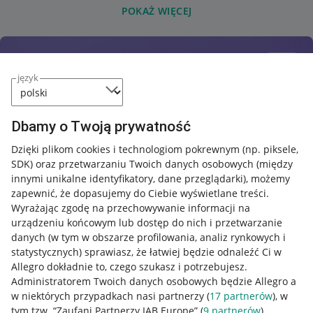
POKAŻ WIĘCEJ
język
Dbamy o Twoją prywatność
Dzięki plikom cookies i technologiom pokrewnym
(np. piksele,
SDK)
oraz przetwarzaniu Twoich danych osobowych
(między
innymi unikalne identyfikatory, dane przeglądarki)
, możemy
zapewnić, że dopasujemy do Ciebie wyświetlane treści.
Wyrażając zgodę na przechowywanie informacji na
urządzeniu końcowym lub dostęp do nich i przetwarzanie
danych (w tym w obszarze profilowania, analiz rynkowych i
statystycznych) sprawiasz, że łatwiej będzie odnaleźć Ci w
Allegro dokładnie to, czego szukasz i potrzebujesz.
Administratorem Twoich danych osobowych będzie Allegro a
w niektórych przypadkach nasi partnerzy (
17
partnerów
), w
tym tzw. “Zaufani Partnerzy IAB Europe” (
9
partnerów
).