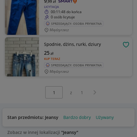
9
,99
zł
LICYTACJA
00:11:48
do końca
0 osób licytuje
SPRZEDAJĄCY: OSOBA PRYWATNA
Międzyrzecz
Spodnie, dżins, rurki, dziury
OBSE
25
zł
KUP TERAZ
SPRZEDAJĄCY: OSOBA PRYWATNA
Międzyrzecz
Wybierz stronę:
Następna strona
z
1
Stan przedmiotu: Jeansy
Bardzo dobry
Używany
Zobacz w innej lokalizacji
"Jeansy"