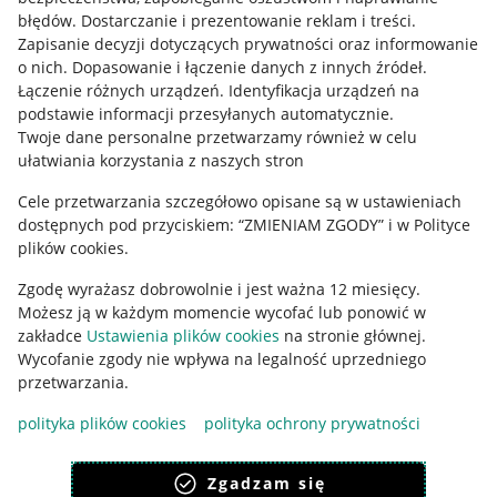
błędów
.
Dostarczanie i prezentowanie reklam i treści
.
Informacje prawne
Zapisanie decyzji dotyczących prywatności oraz informowanie
o nich
.
Dopasowanie i łączenie danych z innych źródeł
.
Regulamin
Łączenie różnych urządzeń
.
Identyfikacja urządzeń na
podstawie informacji przesyłanych automatycznie
.
Polityka plików "cookies"
Twoje dane personalne przetwarzamy również w celu
ułatwiania korzystania z naszych stron
Ustawienia plików "cookies"
Cele przetwarzania szczegółowo opisane są w ustawieniach
Udostępnianie lokalizacji
dostępnych pod przyciskiem: “ZMIENIAM ZGODY” i w Polityce
Informacje dla Aktu o Usługach Cyfrowych
plików cookies.
Zgodę wyrażasz dobrowolnie i jest ważna 12 miesięcy.
Pobierz aplikację
Możesz ją w każdym momencie wycofać lub ponowić w
zakładce
Ustawienia plików cookies
na stronie głównej.
Wycofanie zgody nie wpływa na legalność uprzedniego
przetwarzania.
polityka plików cookies
polityka ochrony prywatności
Zgadzam się