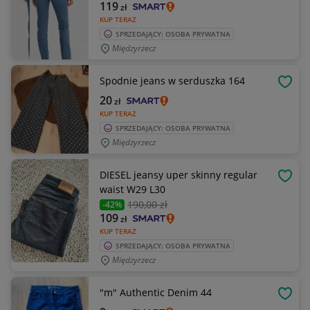
119
zł
KUP TERAZ
SPRZEDAJĄCY: OSOBA PRYWATNA
Międzyrzecz
Spodnie jeans w serduszka 164
OBSE
20
zł
KUP TERAZ
SPRZEDAJĄCY: OSOBA PRYWATNA
Międzyrzecz
DIESEL jeansy uper skinny regular
OBSE
waist W29 L30
190
,00 zł
-42%
109
zł
KUP TERAZ
SPRZEDAJĄCY: OSOBA PRYWATNA
Międzyrzecz
"m" Authentic Denim 44
OBSE