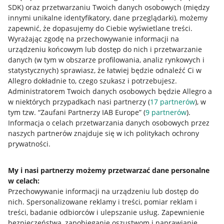
SDK)
oraz przetwarzaniu Twoich danych osobowych
(między
innymi unikalne identyfikatory, dane przeglądarki)
, możemy
zapewnić, że dopasujemy do Ciebie wyświetlane treści.
Wyrażając zgodę na przechowywanie informacji na
urządzeniu końcowym lub dostęp do nich i przetwarzanie
danych (w tym w obszarze profilowania, analiz rynkowych i
statystycznych) sprawiasz, że łatwiej będzie odnaleźć Ci w
Allegro dokładnie to, czego szukasz i potrzebujesz.
Administratorem Twoich danych osobowych będzie Allegro a
w niektórych przypadkach nasi partnerzy (
17
partnerów
), w
tym tzw. “Zaufani Partnerzy IAB Europe” (
9
partnerów
).
Przydatne informacje
Informacja o celach przetwarzania danych osobowych przez
naszych partnerów znajduje się w ich politykach ochrony
prywatności.
Jak to działa
Napisz do nas
My i nasi partnerzy możemy przetwarzać dane personalne
w celach:
Allegro Gadane dla sprzedających
Przechowywanie informacji na urządzeniu lub dostęp do
Allegro Gadane dla kupujących
nich
.
Spersonalizowane reklamy i treści, pomiar reklam i
treści, badanie odbiorców i ulepszanie usług
.
Zapewnienie
Mapa miejscowości
bezpieczeństwa, zapobieganie oszustwom i naprawianie