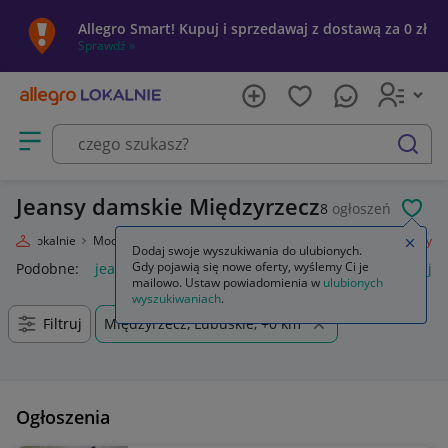
Allegro Smart! Kupuj i sprzedawaj z dostawą za 0 zł
Sprawdź »
Otwórz menu z kategoriami
szukaj
Jeansy damskie Międzyrzecz
8
ogłoszeń
POL
legro Lokalnie
Moda
Odzież, Obuwie, Dodatki
Odzież damska
Jeansy
Zamkn
Dodaj swoje wyszukiwania do ulubionych.
Gdy pojawią się nowe oferty, wyślemy Ci je
Podobne:
jeansy
jeansy damskie
jeansy wendy trendy
je
mailowo. Ustaw powiadomienia w
ulubionych
wyszukiwaniach
.
Filtruj
Międzyrzecz, Lubuskie, +0 km
Ogłoszenia