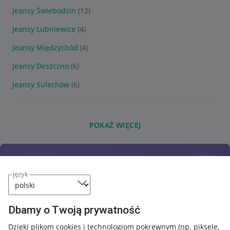
Jeansy Świebodzin
(12)
Jeansy Lubniewice
(4)
Jeansy Międzychód
(4)
Jeansy Deszczno
(6)
Jeansy Sulechów
(6)
POKAŻ WIĘCEJ
język
Dbamy o Twoją prywatność
Dzięki plikom cookies i technologiom pokrewnym
(np. piksele,