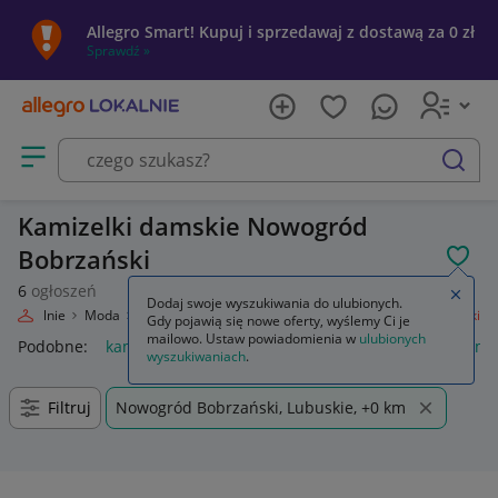
Allegro Smart! Kupuj i sprzedawaj z dostawą za 0 zł
Sprawdź »
Otwórz menu z kategoriami
szukaj
Kamizelki damskie Nowogród
Bobrzański
POL
6
ogłoszeń
Zamkn
Dodaj swoje wyszukiwania do ulubionych.
ro Lokalnie
Moda
Odzież, Obuwie, Dodatki
Odzież damska
Kamizelki
Gdy pojawią się nowe oferty, wyślemy Ci je
mailowo. Ustaw powiadomienia w
ulubionych
Podobne:
kamizelka
kamizelka do pływania dla dzieci
kami
wyszukiwaniach
.
Filtruj
Nowogród Bobrzański, Lubuskie, +0 km