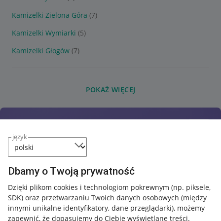
Kamizelki Zielona Góra
(7)
Kamizelki Wymiarki
(5)
Kamizelki Głogów
(7)
POKAŻ WIĘCEJ
język
Dbamy o Twoją prywatność
Dzięki plikom cookies i technologiom pokrewnym
(np. piksele,
SDK)
oraz przetwarzaniu Twoich danych osobowych
(między
innymi unikalne identyfikatory, dane przeglądarki)
, możemy
zapewnić, że dopasujemy do Ciebie wyświetlane treści.