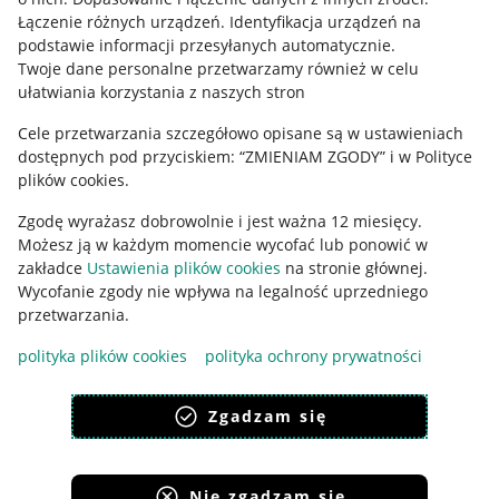
Regulamin
Łączenie różnych urządzeń
.
Identyfikacja urządzeń na
podstawie informacji przesyłanych automatycznie
.
Polityka plików "cookies"
Twoje dane personalne przetwarzamy również w celu
ułatwiania korzystania z naszych stron
Ustawienia plików "cookies"
Cele przetwarzania szczegółowo opisane są w ustawieniach
Udostępnianie lokalizacji
dostępnych pod przyciskiem: “ZMIENIAM ZGODY” i w Polityce
Informacje dla Aktu o Usługach Cyfrowych
plików cookies.
Zgodę wyrażasz dobrowolnie i jest ważna 12 miesięcy.
Pobierz aplikację
Możesz ją w każdym momencie wycofać lub ponowić w
zakładce
Ustawienia plików cookies
na stronie głównej.
Wycofanie zgody nie wpływa na legalność uprzedniego
przetwarzania.
polityka plików cookies
polityka ochrony prywatności
Zgadzam się
Nie zgadzam się