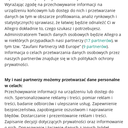
Wyrażając zgodę na przechowywanie informacji na
urządzeniu końcowym lub dostęp do nich i przetwarzanie
danych (w tym w obszarze profilowania, analiz rynkowych i
statystycznych) sprawiasz, że łatwiej będzie odnaleźć Ci w
Allegro dokładnie to, czego szukasz i potrzebujesz.
Administratorem Twoich danych osobowych będzie Allegro a
w niektórych przypadkach nasi partnerzy (
17
partnerów
), w
tym tzw. “Zaufani Partnerzy IAB Europe” (
9
partnerów
).
Przydatne informacje
Informacja o celach przetwarzania danych osobowych przez
naszych partnerów znajduje się w ich politykach ochrony
prywatności.
Jak to działa
Napisz do nas
My i nasi partnerzy możemy przetwarzać dane personalne
w celach:
Allegro Gadane dla sprzedających
Przechowywanie informacji na urządzeniu lub dostęp do
Allegro Gadane dla kupujących
nich
.
Spersonalizowane reklamy i treści, pomiar reklam i
treści, badanie odbiorców i ulepszanie usług
.
Zapewnienie
Mapa miejscowości
bezpieczeństwa, zapobieganie oszustwom i naprawianie
błędów
.
Dostarczanie i prezentowanie reklam i treści
.
Informacje prawne
Zapisanie decyzji dotyczących prywatności oraz informowanie
o nich
.
Dopasowanie i łączenie danych z innych źródeł
.