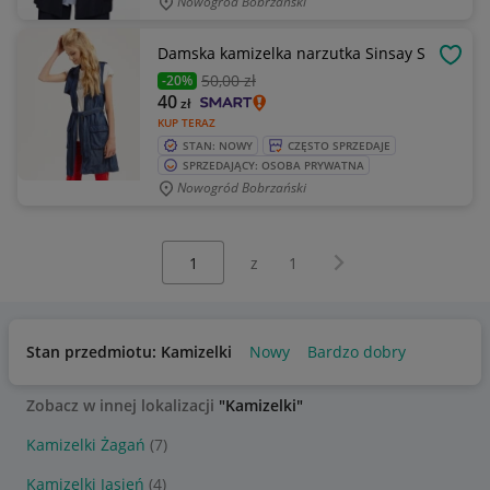
Nowogród Bobrzański
Damska kamizelka narzutka Sinsay S
OBSE
50
,00 zł
-20%
40
zł
KUP TERAZ
STAN: NOWY
CZĘSTO SPRZEDAJE
SPRZEDAJĄCY: OSOBA PRYWATNA
Nowogród Bobrzański
Wybierz stronę:
Następna strona
z
1
Stan przedmiotu: Kamizelki
Nowy
Bardzo dobry
Zobacz w innej lokalizacji
"Kamizelki"
Kamizelki Żagań
(7)
Kamizelki Jasień
(4)