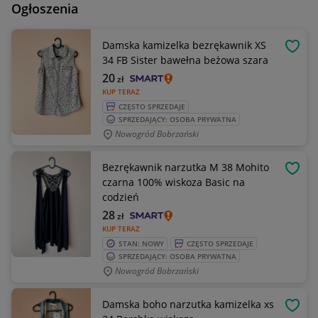
Ogłoszenia
Damska kamizelka bezrękawnik XS
OBSE
34 FB Sister bawełna beżowa szara
20
zł
KUP TERAZ
CZĘSTO SPRZEDAJE
SPRZEDAJĄCY: OSOBA PRYWATNA
Nowogród Bobrzański
Bezrękawnik narzutka M 38 Mohito
OBSE
czarna 100% wiskoza Basic na
codzień
28
zł
KUP TERAZ
STAN: NOWY
CZĘSTO SPRZEDAJE
SPRZEDAJĄCY: OSOBA PRYWATNA
Nowogród Bobrzański
Damska boho narzutka kamizelka xs
OBSE