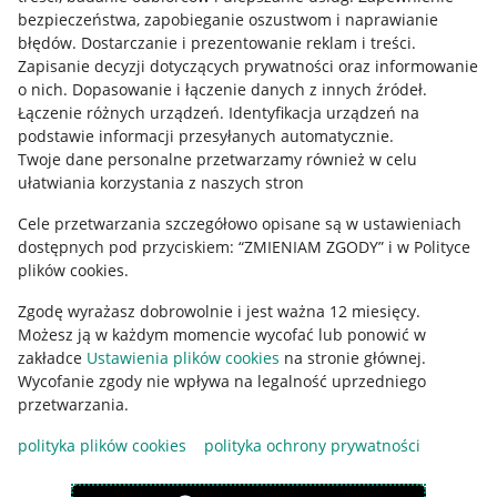
Mapa miejscowości
bezpieczeństwa, zapobieganie oszustwom i naprawianie
błędów
.
Dostarczanie i prezentowanie reklam i treści
.
Informacje prawne
Zapisanie decyzji dotyczących prywatności oraz informowanie
o nich
.
Dopasowanie i łączenie danych z innych źródeł
.
Regulamin
Łączenie różnych urządzeń
.
Identyfikacja urządzeń na
podstawie informacji przesyłanych automatycznie
.
Polityka plików "cookies"
Twoje dane personalne przetwarzamy również w celu
ułatwiania korzystania z naszych stron
Ustawienia plików "cookies"
Cele przetwarzania szczegółowo opisane są w ustawieniach
Udostępnianie lokalizacji
dostępnych pod przyciskiem: “ZMIENIAM ZGODY” i w Polityce
Informacje dla Aktu o Usługach Cyfrowych
plików cookies.
Zgodę wyrażasz dobrowolnie i jest ważna 12 miesięcy.
Pobierz aplikację
Możesz ją w każdym momencie wycofać lub ponowić w
zakładce
Ustawienia plików cookies
na stronie głównej.
Wycofanie zgody nie wpływa na legalność uprzedniego
przetwarzania.
polityka plików cookies
polityka ochrony prywatności