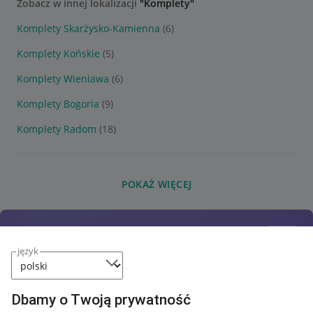
Zobacz w innej lokalizacji
"Komplety"
Komplety Skarżysko-Kamienna
(6)
Komplety Końskie
(5)
Komplety Wieniawa
(6)
Komplety Bogoria
(9)
Komplety Radom
(18)
POKAŻ WIĘCEJ
język
Dbamy o Twoją prywatność