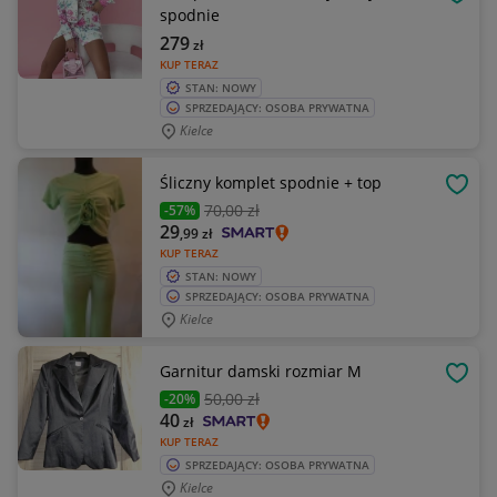
OBSE
spodnie
279
zł
KUP TERAZ
STAN: NOWY
SPRZEDAJĄCY: OSOBA PRYWATNA
Kielce
Śliczny komplet spodnie + top
OBSE
70
,00 zł
-57%
29
,99
zł
KUP TERAZ
STAN: NOWY
SPRZEDAJĄCY: OSOBA PRYWATNA
Kielce
Garnitur damski rozmiar M
OBSE
50
,00 zł
-20%
40
zł
KUP TERAZ
SPRZEDAJĄCY: OSOBA PRYWATNA
Kielce