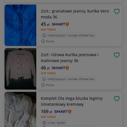
2szt.: granatowe jeansy, kurtka Vero
OBSE
moda 36
45
zł
KUP TERAZ
SPRZEDAJĄCY: OSOBA PRYWATNA
Kielce
2szt: różowa kurtka jeansowa i
OBSE
malinowe jeansy 36
46
zł
KUP TERAZ
SPRZEDAJĄCY: OSOBA PRYWATNA
Kielce
Komplet Ola Voga bluzka leginsy
OBSE
śmietankowy kremowy
169
zł
KUP TERAZ
STAN: NOWY