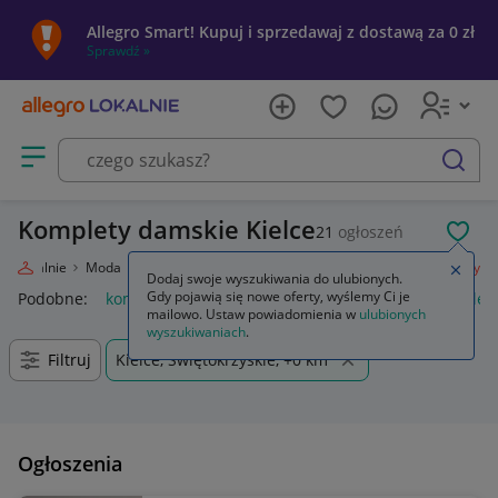
Allegro Smart! Kupuj i sprzedawaj z dostawą za 0 zł
Sprawdź »
Otwórz menu z kategoriami
szukaj
Komplety damskie Kielce
21
ogłoszeń
POL
ro Lokalnie
Moda
Odzież, Obuwie, Dodatki
Odzież damska
Komplety
Zamkn
Dodaj swoje wyszukiwania do ulubionych.
Gdy pojawią się nowe oferty, wyślemy Ci je
Podobne:
komplety pościeli
komplety niemowlęce
komplety
mailowo. Ustaw powiadomienia w
ulubionych
wyszukiwaniach
.
Filtruj
Kielce, Świętokrzyskie, +0 km
Ogłoszenia