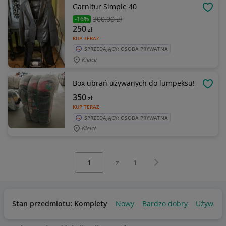
Garnitur Simple 40
OBSE
300
,00 zł
-16%
250
zł
KUP TERAZ
SPRZEDAJĄCY: OSOBA PRYWATNA
Kielce
Box ubrań używanych do lumpeksu!
OBSE
350
zł
KUP TERAZ
SPRZEDAJĄCY: OSOBA PRYWATNA
Kielce
Wybierz stronę:
Następna strona
z
1
Stan przedmiotu: Komplety
Nowy
Bardzo dobry
Używany