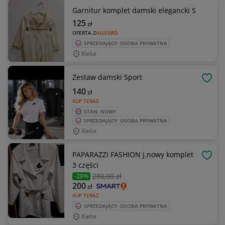
Garnitur komplet damski elegancki S
125
zł
OFERTA Z
ALLEGRO
SPRZEDAJĄCY: OSOBA PRYWATNA
Kielce
Zestaw damski Sport
OBSE
140
zł
KUP TERAZ
STAN: NOWY
SPRZEDAJĄCY: OSOBA PRYWATNA
Kielce
PAPARAZZI FASHION j.nowy komplet
OBSE
3 części
280
,00 zł
-28%
200
zł
KUP TERAZ
SPRZEDAJĄCY: OSOBA PRYWATNA
Kielce