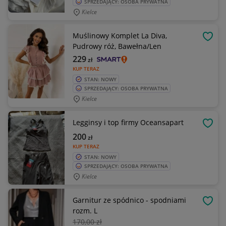
SPRZEDAJĄCY: OSOBA PRYWATNA
Kielce
Muślinowy Komplet La Diva,
OBSE
Pudrowy róż, Bawełna/Len
229
zł
KUP TERAZ
STAN: NOWY
SPRZEDAJĄCY: OSOBA PRYWATNA
Kielce
Legginsy i top firmy Oceansapart
OBSE
200
zł
KUP TERAZ
STAN: NOWY
SPRZEDAJĄCY: OSOBA PRYWATNA
Kielce
Garnitur ze spódnico - spodniami
OBSE
rozm. L
170
,00 zł