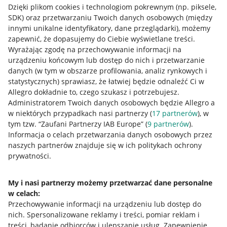
Dzięki plikom cookies i technologiom pokrewnym
(np. piksele,
SDK)
oraz przetwarzaniu Twoich danych osobowych
(między
innymi unikalne identyfikatory, dane przeglądarki)
, możemy
zapewnić, że dopasujemy do Ciebie wyświetlane treści.
Wyrażając zgodę na przechowywanie informacji na
urządzeniu końcowym lub dostęp do nich i przetwarzanie
danych (w tym w obszarze profilowania, analiz rynkowych i
statystycznych) sprawiasz, że łatwiej będzie odnaleźć Ci w
Allegro dokładnie to, czego szukasz i potrzebujesz.
Administratorem Twoich danych osobowych będzie Allegro a
w niektórych przypadkach nasi partnerzy (
17
partnerów
), w
tym tzw. “Zaufani Partnerzy IAB Europe” (
9
partnerów
).
Przydatne informacje
Informacja o celach przetwarzania danych osobowych przez
naszych partnerów znajduje się w ich politykach ochrony
prywatności.
Jak to działa
Napisz do nas
My i nasi partnerzy możemy przetwarzać dane personalne
w celach:
Allegro Gadane dla sprzedających
Przechowywanie informacji na urządzeniu lub dostęp do
Allegro Gadane dla kupujących
nich
.
Spersonalizowane reklamy i treści, pomiar reklam i
treści, badanie odbiorców i ulepszanie usług
.
Zapewnienie