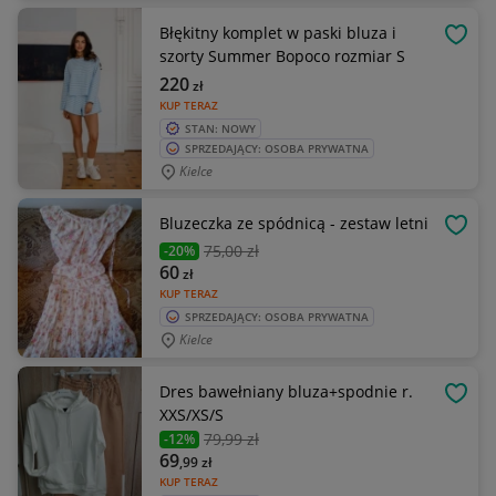
Błękitny komplet w paski bluza i
OBSE
szorty Summer Bopoco rozmiar S
220
zł
KUP TERAZ
STAN: NOWY
SPRZEDAJĄCY: OSOBA PRYWATNA
Kielce
Bluzeczka ze spódnicą - zestaw letni
OBSE
75
,00 zł
-20%
60
zł
KUP TERAZ
SPRZEDAJĄCY: OSOBA PRYWATNA
Kielce
Dres bawełniany bluza+spodnie r.
OBSE
XXS/XS/S
79
,99 zł
-12%
69
,99
zł
KUP TERAZ