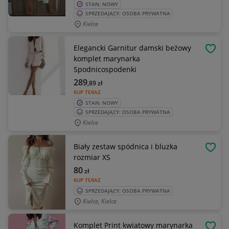
STAN: NOWY
SPRZEDAJĄCY: OSOBA PRYWATNA
Kielce
Elegancki Garnitur damski beżowy
OBSE
komplet marynarka
Spodnicospodenki
289
,89
zł
KUP TERAZ
STAN: NOWY
SPRZEDAJĄCY: OSOBA PRYWATNA
Kielce
Biały zestaw spódnica i bluzka
OBSE
rozmiar XS
80
zł
KUP TERAZ
SPRZEDAJĄCY: OSOBA PRYWATNA
Kielce, Kielce
Komplet Print kwiatowy marynarka