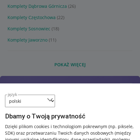
Komplety Dąbrowa Górnicza
(26)
Komplety Częstochowa
(22)
Komplety Sosnowiec
(18)
Komplety Jaworzno
(11)
POKAŻ WIĘCEJ
język
Dbamy o Twoją prywatność
Dzięki plikom cookies i technologiom pokrewnym
(np. piksele,
SDK)
oraz przetwarzaniu Twoich danych osobowych
(między
innymi unikalne identyfikatory, dane przeglądarki)
, możemy