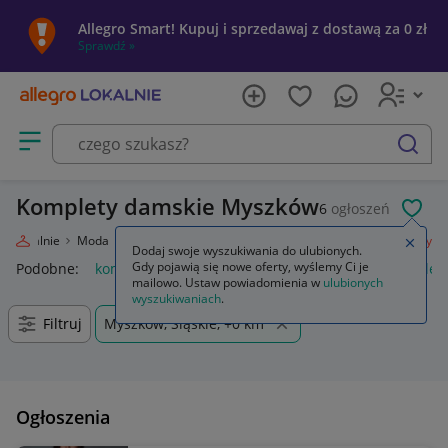
Allegro Smart! Kupuj i sprzedawaj z dostawą za 0 zł
Sprawdź »
Otwórz menu z kategoriami
szukaj
Komplety damskie Myszków
6
ogłoszeń
POL
ro Lokalnie
Moda
Odzież, Obuwie, Dodatki
Odzież damska
Komplety
Zamkn
Dodaj swoje wyszukiwania do ulubionych.
Gdy pojawią się nowe oferty, wyślemy Ci je
Podobne:
komplety pościeli
komplety niemowlęce
komplety
mailowo. Ustaw powiadomienia w
ulubionych
wyszukiwaniach
.
Filtruj
Myszków, Śląskie, +0 km
Ogłoszenia