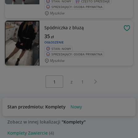
STAN: NOWY
CZĘSTO SPRZEDAJE
SPRZEDAJĄCY: OSOBA PRYWATNA
Myszków
Spódniczka z bluzą
OBSE
35
zł
OGŁOSZENIE
STAN: NOWY
SPRZEDAJĄCY: OSOBA PRYWATNA
Myszków
Wybierz stronę:
Następna strona
z
1
Stan przedmiotu: Komplety
Nowy
Zobacz w innej lokalizacji
"Komplety"
Komplety Zawiercie
(4)