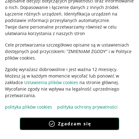
Zapisanie decyzji dotyczących prywatności oraz informowanie
o nich
.
Dopasowanie i łączenie danych z innych źródeł
.
Regulamin
Łączenie różnych urządzeń
.
Identyfikacja urządzeń na
podstawie informacji przesyłanych automatycznie
.
Polityka plików "cookies"
Twoje dane personalne przetwarzamy również w celu
ułatwiania korzystania z naszych stron
Ustawienia plików "cookies"
Cele przetwarzania szczegółowo opisane są w ustawieniach
Udostępnianie lokalizacji
dostępnych pod przyciskiem: “ZMIENIAM ZGODY” i w Polityce
Informacje dla Aktu o Usługach Cyfrowych
plików cookies.
Zgodę wyrażasz dobrowolnie i jest ważna 12 miesięcy.
Pobierz aplikację
Możesz ją w każdym momencie wycofać lub ponowić w
zakładce
Ustawienia plików cookies
na stronie głównej.
Wycofanie zgody nie wpływa na legalność uprzedniego
przetwarzania.
polityka plików cookies
polityka ochrony prywatności
Zgadzam się