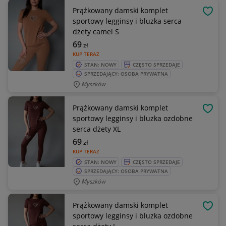
Prążkowany damski komplet
OBSE
sportowy legginsy i bluzka serca
dżety camel S
69
zł
KUP TERAZ
STAN: NOWY
CZĘSTO SPRZEDAJE
SPRZEDAJĄCY: OSOBA PRYWATNA
Myszków
Prążkowany damski komplet
OBSE
sportowy legginsy i bluzka ozdobne
serca dżety XL
69
zł
KUP TERAZ
STAN: NOWY
CZĘSTO SPRZEDAJE
SPRZEDAJĄCY: OSOBA PRYWATNA
Myszków
Prążkowany damski komplet
OBSE
sportowy legginsy i bluzka ozdobne