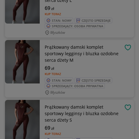
serca dżety L
69
zł
KUP TERAZ
STAN: NOWY
CZĘSTO SPRZEDAJE
SPRZEDAJĄCY: OSOBA PRYWATNA
Myszków
Prążkowany damski komplet
OBSE
sportowy legginsy i bluzka ozdobne
serca dżety M
69
zł
KUP TERAZ
STAN: NOWY
CZĘSTO SPRZEDAJE
SPRZEDAJĄCY: OSOBA PRYWATNA
Myszków
Prążkowany damski komplet
OBSE
sportowy legginsy i bluzka ozdobne
serca dżety S
69
zł
KUP TERAZ