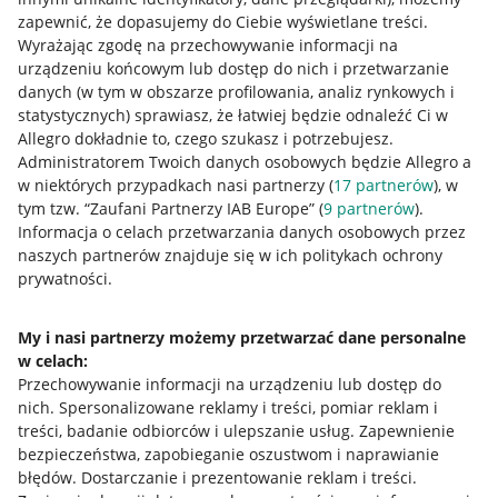
zapewnić, że dopasujemy do Ciebie wyświetlane treści.
Wyrażając zgodę na przechowywanie informacji na
urządzeniu końcowym lub dostęp do nich i przetwarzanie
danych (w tym w obszarze profilowania, analiz rynkowych i
statystycznych) sprawiasz, że łatwiej będzie odnaleźć Ci w
Allegro dokładnie to, czego szukasz i potrzebujesz.
Administratorem Twoich danych osobowych będzie Allegro a
w niektórych przypadkach nasi partnerzy (
17
partnerów
), w
tym tzw. “Zaufani Partnerzy IAB Europe” (
9
partnerów
).
Przydatne informacje
Informacja o celach przetwarzania danych osobowych przez
naszych partnerów znajduje się w ich politykach ochrony
prywatności.
Jak to działa
Napisz do nas
My i nasi partnerzy możemy przetwarzać dane personalne
w celach:
Allegro Gadane dla sprzedających
Przechowywanie informacji na urządzeniu lub dostęp do
Allegro Gadane dla kupujących
nich
.
Spersonalizowane reklamy i treści, pomiar reklam i
treści, badanie odbiorców i ulepszanie usług
.
Zapewnienie
Mapa miejscowości
bezpieczeństwa, zapobieganie oszustwom i naprawianie
błędów
.
Dostarczanie i prezentowanie reklam i treści
.
Informacje prawne