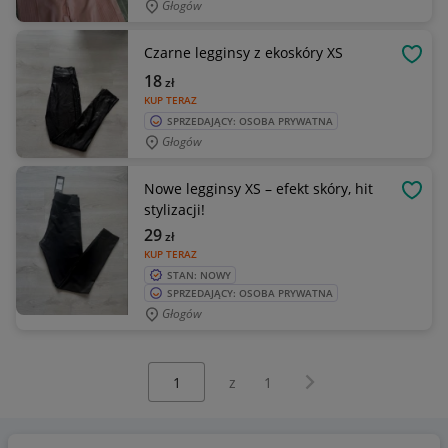
Głogów
Czarne legginsy z ekoskóry XS
OBSE
18
zł
KUP TERAZ
SPRZEDAJĄCY: OSOBA PRYWATNA
Głogów
Nowe legginsy XS – efekt skóry, hit
OBSE
stylizacji!
29
zł
KUP TERAZ
STAN: NOWY
SPRZEDAJĄCY: OSOBA PRYWATNA
Głogów
Wybierz stronę:
Następna strona
z
1