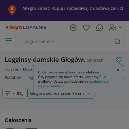
Allegro Smart! Kupuj i sprzedawaj z dostawą za 0 zł
Sprawdź »
Otwórz menu z kategoriami
szukaj
Legginsy damskie Głogów
5
ogłoszeń
POL
gro Lokalnie
Moda
Odzież, Obuwie, Dodatki
Odzież damska
Legginsy
Zamkn
Dodaj swoje wyszukiwania do ulubionych.
Gdy pojawią się nowe oferty, wyślemy Ci je
Podobne:
legginsy
legginsy damskie
legginsy motocyklowe
mailowo. Ustaw powiadomienia w
ulubionych
wyszukiwaniach
.
Filtruj
Głogów, Dolnośląskie, +0 km
Ogłoszenia