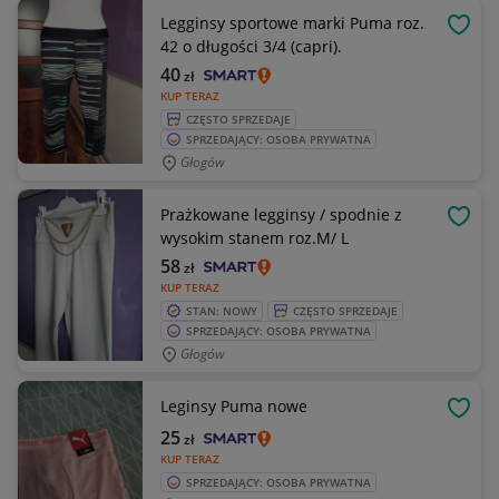
Legginsy sportowe marki Puma roz.
OBSE
42 o długości 3/4 (capri).
40
zł
KUP TERAZ
CZĘSTO SPRZEDAJE
SPRZEDAJĄCY: OSOBA PRYWATNA
Głogów
Prażkowane legginsy / spodnie z
OBSE
wysokim stanem roz.M/ L
58
zł
KUP TERAZ
STAN: NOWY
CZĘSTO SPRZEDAJE
SPRZEDAJĄCY: OSOBA PRYWATNA
Głogów
Leginsy Puma nowe
OBSE
25
zł
KUP TERAZ
SPRZEDAJĄCY: OSOBA PRYWATNA