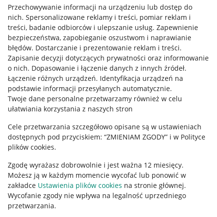
Przechowywanie informacji na urządzeniu lub dostęp do
Allegro Gadane dla kupujących
nich
.
Spersonalizowane reklamy i treści, pomiar reklam i
treści, badanie odbiorców i ulepszanie usług
.
Zapewnienie
Mapa miejscowości
bezpieczeństwa, zapobieganie oszustwom i naprawianie
błędów
.
Dostarczanie i prezentowanie reklam i treści
.
Informacje prawne
Zapisanie decyzji dotyczących prywatności oraz informowanie
o nich
.
Dopasowanie i łączenie danych z innych źródeł
.
Regulamin
Łączenie różnych urządzeń
.
Identyfikacja urządzeń na
podstawie informacji przesyłanych automatycznie
.
Polityka plików "cookies"
Twoje dane personalne przetwarzamy również w celu
ułatwiania korzystania z naszych stron
Ustawienia plików "cookies"
Cele przetwarzania szczegółowo opisane są w ustawieniach
Udostępnianie lokalizacji
dostępnych pod przyciskiem: “ZMIENIAM ZGODY” i w Polityce
Informacje dla Aktu o Usługach Cyfrowych
plików cookies.
Zgodę wyrażasz dobrowolnie i jest ważna 12 miesięcy.
Pobierz aplikację
Możesz ją w każdym momencie wycofać lub ponowić w
zakładce
Ustawienia plików cookies
na stronie głównej.
Wycofanie zgody nie wpływa na legalność uprzedniego
przetwarzania.