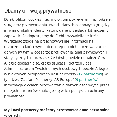
Dbamy o Twoją prywatność
Dzięki plikom cookies i technologiom pokrewnym
(np. piksele,
SDK)
oraz przetwarzaniu Twoich danych osobowych
(między
innymi unikalne identyfikatory, dane przeglądarki)
, możemy
zapewnić, że dopasujemy do Ciebie wyświetlane treści.
Wyrażając zgodę na przechowywanie informacji na
urządzeniu końcowym lub dostęp do nich i przetwarzanie
danych (w tym w obszarze profilowania, analiz rynkowych i
statystycznych) sprawiasz, że łatwiej będzie odnaleźć Ci w
Allegro dokładnie to, czego szukasz i potrzebujesz.
Administratorem Twoich danych osobowych będzie Allegro a
w niektórych przypadkach nasi partnerzy (
17
partnerów
), w
tym tzw. “Zaufani Partnerzy IAB Europe” (
9
partnerów
).
Przydatne informacje
Informacja o celach przetwarzania danych osobowych przez
naszych partnerów znajduje się w ich politykach ochrony
prywatności.
Jak to działa
Napisz do nas
My i nasi partnerzy możemy przetwarzać dane personalne
w celach:
Allegro Gadane dla sprzedających