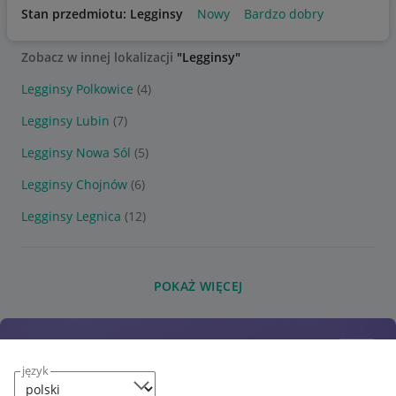
Stan przedmiotu: Legginsy
Nowy
Bardzo dobry
Zobacz w innej lokalizacji
"Legginsy"
Legginsy Polkowice
(4)
Legginsy Lubin
(7)
Legginsy Nowa Sól
(5)
Legginsy Chojnów
(6)
Legginsy Legnica
(12)
POKAŻ WIĘCEJ
język