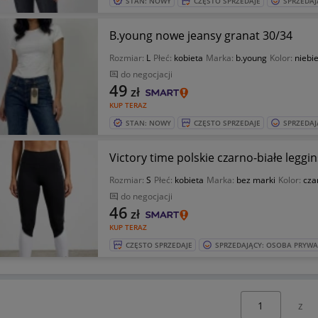
STAN: NOWY
CZĘSTO SPRZEDAJE
SPRZEDAJ
B.young nowe jeansy granat 30/34
Rozmiar:
L
Płeć:
kobieta
Marka:
b.young
Kolor:
niebie
do negocjacji
49
zł
KUP TERAZ
STAN: NOWY
CZĘSTO SPRZEDAJE
SPRZEDAJ
Victory time polskie czarno-białe leggi
Rozmiar:
S
Płeć:
kobieta
Marka:
bez marki
Kolor:
cza
do negocjacji
46
zł
KUP TERAZ
CZĘSTO SPRZEDAJE
SPRZEDAJĄCY: OSOBA PRYW
Wybierz stronę: