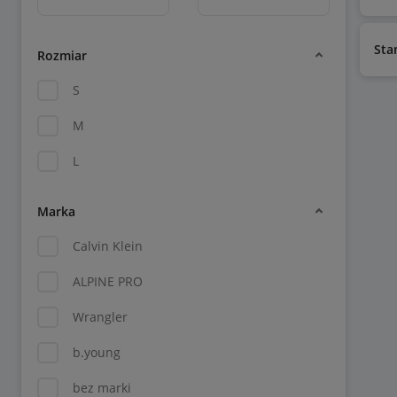
Sta
Rozmiar
S
M
L
Marka
Calvin Klein
ALPINE PRO
Wrangler
b.young
bez marki