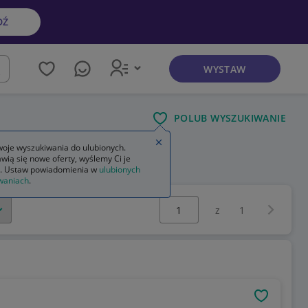
DŹ
WYSTAW
kaj
POLUB WYSZUKIWANIE
Zamknij wskazówkę
oje wyszukiwania do ulubionych.
wią się nowe oferty, wyślemy Ci je
. Ustaw powiadomienia w
ulubionych
waniach
.
Wybierz stronę:
Następna 
z
1
OBSERWU