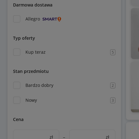
Darmowa dostawa
Allegro
Typ oferty
Kup teraz
5
Stan przedmiotu
Bardzo dobry
2
Nowy
3
Cena
zł
–
zł