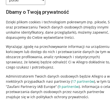
Dbamy o Twoją prywatność
Dzięki plikom cookies i technologiom pokrewnym
(np. piksele, 
oraz przetwarzaniu Twoich danych osobowych
(między innymi
unikalne identyfikatory, dane przeglądarki)
, możemy zapewnić, 
dopasujemy do Ciebie wyświetlane treści.
Wyrażając zgodę na przechowywanie informacji na urządzeniu
końcowym lub dostęp do nich i przetwarzanie danych (w tym w
obszarze profilowania, analiz rynkowych i statystycznych)
sprawiasz, że łatwiej będzie odnaleźć Ci w Allegro dokładnie to,
Nawigacja
czego szukasz i potrzebujesz.
Przydatne informacje
Informacje p
Administratorem Twoich danych osobowych będzie Allegro a w
niektórych przypadkach nasi partnerzy (
17
partnerów
), w tym t
Jak to działa
Regulamin
“Zaufani Partnerzy IAB Europe” (
9
partnerów
). Informacja o cel
Napisz do nas
Polityka plików
przetwarzania danych osobowych przez naszych partnerów
znajduje się w ich politykach ochrony prywatności.
Allegro Gadane dla sprzedających
Ustawienia plik
Allegro Gadane dla kupujących
Udostępnianie l