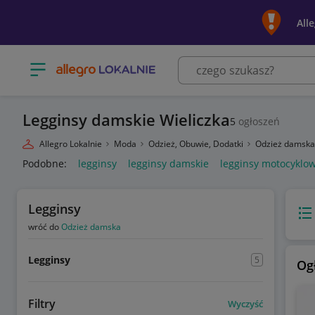
All
Otwórz menu z kategoriami
Legginsy damskie Wieliczka
5
ogłoszeń
Allegro Lokalnie
Moda
Odzież, Obuwie, Dodatki
Odzież damsk
Podobne:
legginsy
legginsy damskie
legginsy motocyklo
Legginsy
Wido
wróć do
Odzież damska
Legginsy
5
Og
Filtry
Wyczyść