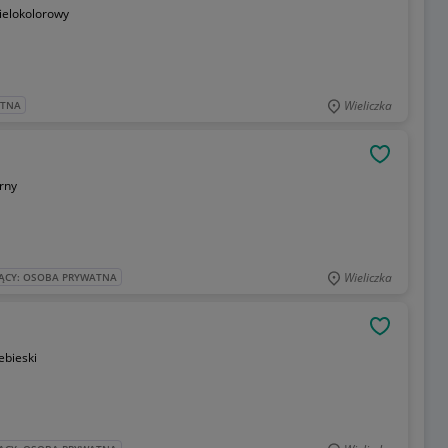
ielokolorowy
Wieliczka
ATNA
OBSERWU
rny
Wieliczka
ĄCY: OSOBA PRYWATNA
OBSERWU
ebieski