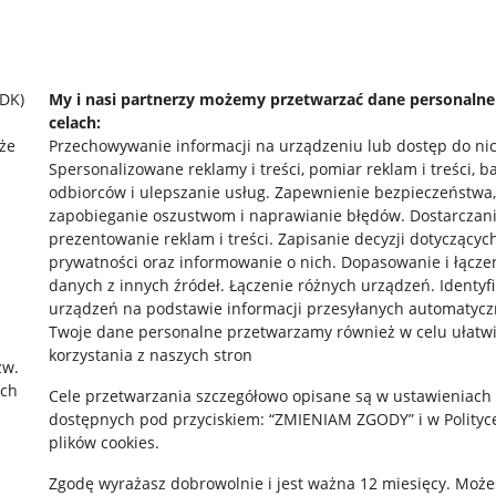
SDK)
My i nasi partnerzy możemy przetwarzać dane personaln
celach:
że
Przechowywanie informacji na urządzeniu lub dostęp do ni
Spersonalizowane reklamy i treści, pomiar reklam i treści, b
odbiorców i ulepszanie usług
.
Zapewnienie bezpieczeństwa,
zapobieganie oszustwom i naprawianie błędów
.
Dostarczani
prezentowanie reklam i treści
.
Zapisanie decyzji dotyczącyc
prywatności oraz informowanie o nich
.
Dopasowanie i łącze
danych z innych źródeł
.
Łączenie różnych urządzeń
.
Identyf
urządzeń na podstawie informacji przesyłanych automatycz
rawne
Pobierz aplikację
Twoje dane personalne przetwarzamy również w celu ułatw
korzystania z naszych stron
zw.
ach
Cele przetwarzania szczegółowo opisane są w ustawieniach
 "cookies"
dostępnych pod przyciskiem: “ZMIENIAM ZGODY” i w Polityc
plików cookies.
ów "cookies"
Zgodę wyrażasz dobrowolnie i jest ważna 12 miesięcy. Może
okalizacji