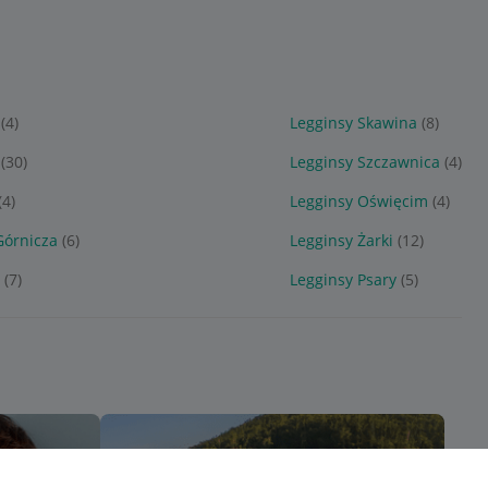
(4)
Legginsy Skawina
(8)
(30)
Legginsy Szczawnica
(4)
(4)
Legginsy Oświęcim
(4)
Górnicza
(6)
Legginsy Żarki
(12)
(7)
Legginsy Psary
(5)