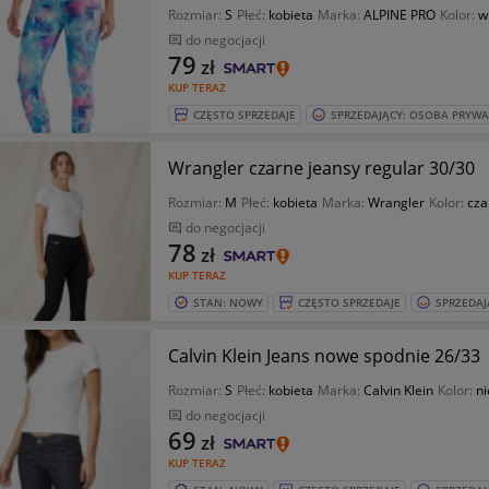
Rozmiar:
S
Płeć:
kobieta
Marka:
ALPINE PRO
Kolor:
w
do negocjacji
79
zł
KUP TERAZ
CZĘSTO SPRZEDAJE
SPRZEDAJĄCY: OSOBA PRYW
Wrangler czarne jeansy regular 30/30
Rozmiar:
M
Płeć:
kobieta
Marka:
Wrangler
Kolor:
cza
do negocjacji
78
zł
KUP TERAZ
STAN: NOWY
CZĘSTO SPRZEDAJE
SPRZEDAJ
Calvin Klein Jeans nowe spodnie 26/33
Rozmiar:
S
Płeć:
kobieta
Marka:
Calvin Klein
Kolor:
ni
do negocjacji
69
zł
KUP TERAZ