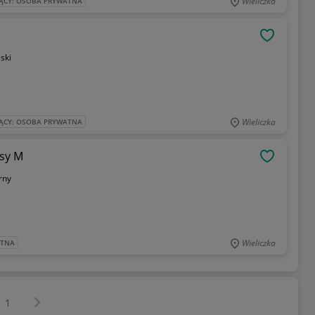
Wieliczka
ĄCY: OSOBA PRYWATNA
OBSERWU
ski
Wieliczka
ĄCY: OSOBA PRYWATNA
nsy M
OBSERWU
rny
Wieliczka
ATNA
Następna strona
z
1