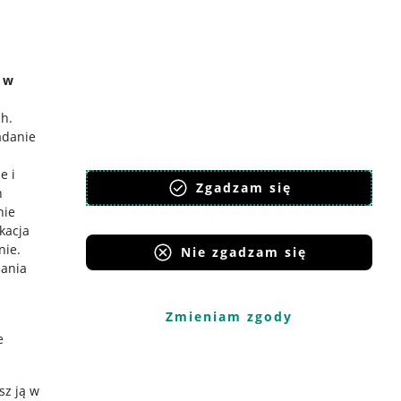
e w
ch
.
adanie
e i
Zgadzam się
h
nie
ikacja
nie
.
Nie zgadzam się
iania
Zmieniam zgody
e
sz ją w