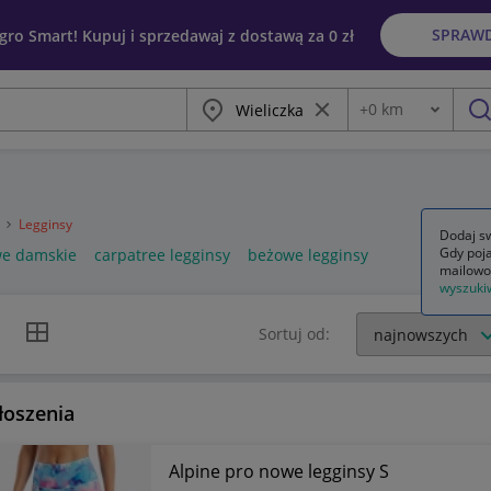
SPRAW
egro Smart! Kupuj i sprzedawaj z dostawą za 0 zł
Miasto
Wyczyść frazę
+
0
km
Odległość
szu
a
Legginsy
Dodaj sw
Gdy poja
we damskie
carpatree legginsy
beżowe legginsy
mailowo
wyszuki
k listy
Widok siatki
Sortuj od:
łoszenia
Alpine pro nowe legginsy S