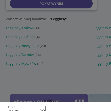
POKAŻ WYNIKI
Zobacz w innej lokalizacji
"Legginsy"
Legginsy Kraków
(118)
Legginsy 
Legginsy Bochnia
(4)
Legginsy 
Legginsy Nowy Sącz
(20)
Legginsy 
Legginsy Tarnów
(14)
Legginsy 
Legginsy Myszków
(11)
Legginsy 
język