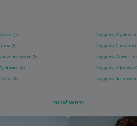
Włosań
(7)
Legginsy Myślenice
Rybna
(5)
Legginsy Chrzanów
Wierzchosławice
(5)
Legginsy Zawiercie
Mysłowice
(4)
Legginsy Dąbrowa 
Będzin
(4)
Legginsy Sosnowiec
POKAŻ WIĘCEJ