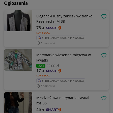
Ogłoszenia
Elegancki luźny żakiet / wdzianko
OBSE
Reserved r. M 38
75
zł
KUP TERAZ
SPRZEDAJĄCY: OSOBA PRYWATNA
Komorniki
Marynarka wiosenna miętowa w
OBSE
kwiatki
22
,00 zł
-22%
17
zł
KUP TERAZ
SPRZEDAJĄCY: OSOBA PRYWATNA
Komorniki
Młodzieżowa marynarka casual
OBSE
roz.36
45
zł