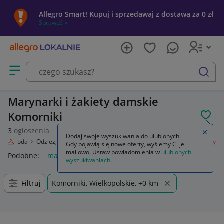
Allegro Smart! Kupuj i sprzedawaj z dostawą za 0 zł
Sprawdź »
Otwórz menu z kategoriami
szukaj
Marynarki i żakiety damskie
Komorniki
POL
3
ogłoszenia
Zamkn
Dodaj swoje wyszukiwania do ulubionych.
ie
Moda
Odzież, Obuwie, Dodatki
Odzież damska
Marynarki i żakiety
Gdy pojawią się nowe oferty, wyślemy Ci je
mailowo. Ustaw powiadomienia w
ulubionych
Podobne:
marynarki i zakiety
marynarki i zakiety damskie
z
wyszukiwaniach
.
Filtruj
Komorniki, Wielkopolskie, +0 km