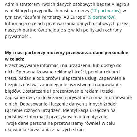
Administratorem Twoich danych osobowych będzie Allegro a
w niektórych przypadkach nasi partnerzy (
17
partnerów
), w
tym tzw. “Zaufani Partnerzy IAB Europe” (
9
partnerów
).
Przydatne informacje
Informacja o celach przetwarzania danych osobowych przez
naszych partnerów znajduje się w ich politykach ochrony
prywatności.
Jak to działa
Napisz do nas
My i nasi partnerzy możemy przetwarzać dane personalne
w celach:
Allegro Gadane dla sprzedających
Przechowywanie informacji na urządzeniu lub dostęp do
Allegro Gadane dla kupujących
nich
.
Spersonalizowane reklamy i treści, pomiar reklam i
treści, badanie odbiorców i ulepszanie usług
.
Zapewnienie
Mapa miejscowości
bezpieczeństwa, zapobieganie oszustwom i naprawianie
błędów
.
Dostarczanie i prezentowanie reklam i treści
.
Informacje prawne
Zapisanie decyzji dotyczących prywatności oraz informowanie
o nich
.
Dopasowanie i łączenie danych z innych źródeł
.
Regulamin
Łączenie różnych urządzeń
.
Identyfikacja urządzeń na
podstawie informacji przesyłanych automatycznie
.
Polityka plików "cookies"
Twoje dane personalne przetwarzamy również w celu
ułatwiania korzystania z naszych stron
Ustawienia plików "cookies"