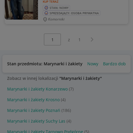
KUP TERAZ
STAN: NOWY
SPRZEDAJĄCY: OSOBA PRYWATNA
Komorniki
Wybierz stronę:
Następna strona
z
1
Stan przedmiotu: Marynarki i żakiety
Nowy
Bardzo dobry
Zobacz w innej lokalizacji
"Marynarki i żakiety"
Marynarki i żakiety Konarzewo
(7)
Marynarki i żakiety Krosno
(4)
Marynarki i żakiety Poznań
(186)
Marynarki i żakiety Suchy Las
(4)
Marynarki i żakiety Tarnowo Podgórne
(5)