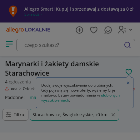
Allegro Smart! Kupuj i sprzedawaj z dostawą za 0 zł
Sprawdź »
Otwórz menu z kategoriami
szukaj
Marynarki i żakiety damskie
Starachowice
POL
4
ogłoszenia
Zamkn
Dodaj swoje wyszukiwania do ulubionych.
ie
Moda
Odzież, Obuwie, Dodatki
Odzież damska
Marynarki i żakiety
Gdy pojawią się nowe oferty, wyślemy Ci je
mailowo. Ustaw powiadomienia w
ulubionych
Podobne:
marynarki i zakiety
marynarki i zakiety damskie
z
wyszukiwaniach
.
Filtruj
Starachowice, Świętokrzyskie, +0 km