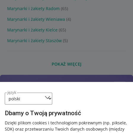
Marynarki i żakiety Radom
(65)
Marynarki i żakiety Wieniawa
(4)
Marynarki i żakiety Kielce
(65)
Marynarki i żakiety Staszów
(5)
POKAŻ WIĘCEJ
język
Dbamy o Twoją prywatność
Dzięki plikom cookies i technologiom pokrewnym
(np. piksele,
SDK)
oraz przetwarzaniu Twoich danych osobowych
(między