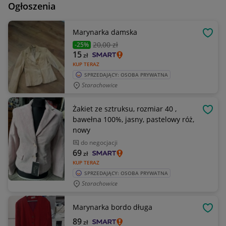
Ogłoszenia
Marynarka damska
OBSE
20
,00 zł
-25%
15
zł
KUP TERAZ
SPRZEDAJĄCY: OSOBA PRYWATNA
Starachowice
Żakiet ze sztruksu, rozmiar 40 ,
OBSE
bawełna 100%, jasny, pastelowy róż,
nowy
do negocjacji
69
zł
KUP TERAZ
SPRZEDAJĄCY: OSOBA PRYWATNA
Starachowice
Marynarka bordo długa
OBSE
89
zł