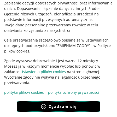
Informacje prawne
Zapisanie decyzji dotyczących prywatności oraz informowanie
o nich
.
Dopasowanie i łączenie danych z innych źródeł
.
Regulamin
Łączenie różnych urządzeń
.
Identyfikacja urządzeń na
podstawie informacji przesyłanych automatycznie
.
Polityka plików "cookies"
Twoje dane personalne przetwarzamy również w celu
ułatwiania korzystania z naszych stron
Ustawienia plików "cookies"
Cele przetwarzania szczegółowo opisane są w ustawieniach
Udostępnianie lokalizacji
dostępnych pod przyciskiem: “ZMIENIAM ZGODY” i w Polityce
Informacje dla Aktu o Usługach Cyfrowych
plików cookies.
Zgodę wyrażasz dobrowolnie i jest ważna 12 miesięcy.
Pobierz aplikację
Możesz ją w każdym momencie wycofać lub ponowić w
zakładce
Ustawienia plików cookies
na stronie głównej.
Wycofanie zgody nie wpływa na legalność uprzedniego
przetwarzania.
polityka plików cookies
polityka ochrony prywatności
Zgadzam się