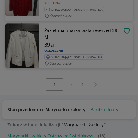
KUP TERAZ
SPRZEDAJĄCY: OSOBA PRYWATNA
Starachowice
Żakiet marynarka biała reserved 38
OBSE
M
39
zł
OGŁOSZENIE
SPRZEDAJĄCY: OSOBA PRYWATNA
Starachowice
Wybierz stronę:
Następna strona
z
1
Stan przedmiotu: Marynarki i żakiety
Bardzo dobry
Zobacz w innej lokalizacji
"Marynarki i żakiety"
Marynarki i żakiety Ostrowiec Świętokrzyski
(18)