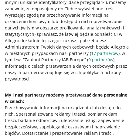
innymi unikalne identyfikatory, dane przeglądarki)
, możemy
zapewnić, że dopasujemy do Ciebie wyświetlane treści.
Wyrażając zgodę na przechowywanie informacji na
urządzeniu końcowym lub dostęp do nich i przetwarzanie
danych (w tym w obszarze profilowania, analiz rynkowych i
statystycznych) sprawiasz, że łatwiej będzie odnaleźć Ci w
Allegro dokładnie to, czego szukasz i potrzebujesz.
Administratorem Twoich danych osobowych będzie Allegro a
w niektórych przypadkach nasi partnerzy (
17
partnerów
), w
tym tzw. “Zaufani Partnerzy IAB Europe” (
9
partnerów
).
Przydatne informacje
Informacja o celach przetwarzania danych osobowych przez
naszych partnerów znajduje się w ich politykach ochrony
prywatności.
Jak to działa
Napisz do nas
My i nasi partnerzy możemy przetwarzać dane personalne
w celach:
Allegro Gadane dla sprzedających
Przechowywanie informacji na urządzeniu lub dostęp do
Allegro Gadane dla kupujących
nich
.
Spersonalizowane reklamy i treści, pomiar reklam i
treści, badanie odbiorców i ulepszanie usług
.
Zapewnienie
Mapa miejscowości
bezpieczeństwa, zapobieganie oszustwom i naprawianie
błędów
.
Dostarczanie i prezentowanie reklam i treści
.