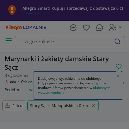
Allegro Smart! Kupuj i sprzedawaj z dostawą za 0 zł
Sprawdź »
Otwórz menu z kategoriami
szukaj
Marynarki i żakiety damskie Stary
Sącz
POL
3
ogłoszenia
Zamkn
Dodaj swoje wyszukiwania do ulubionych.
ie
Moda
Odzież, Obuwie, Dodatki
Odzież damska
Marynarki i żakiety
Gdy pojawią się nowe oferty, wyślemy Ci je
mailowo. Ustaw powiadomienia w
ulubionych
Podobne:
marynarki i zakiety
marynarki i zakiety damskie
z
wyszukiwaniach
.
Filtruj
Stary Sącz, Małopolskie, +0 km