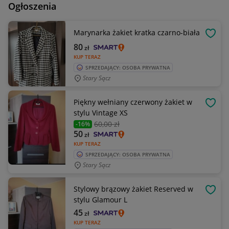
Ogłoszenia
Marynarka żakiet kratka czarno-biała
OBSE
80
zł
KUP TERAZ
SPRZEDAJĄCY: OSOBA PRYWATNA
Stary Sącz
Piękny wełniany czerwony żakiet w
OBSE
stylu Vintage XS
60
,00 zł
-16%
50
zł
KUP TERAZ
SPRZEDAJĄCY: OSOBA PRYWATNA
Stary Sącz
Stylowy brązowy żakiet Reserved w
OBSE
stylu Glamour L
45
zł
KUP TERAZ