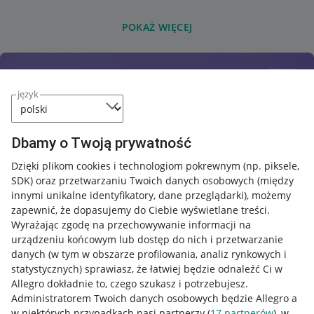
POKAŻ WIĘCEJ
język
Dbamy o Twoją prywatność
Dzięki plikom cookies i technologiom pokrewnym
(np. piksele,
SDK)
oraz przetwarzaniu Twoich danych osobowych
(między
innymi unikalne identyfikatory, dane przeglądarki)
, możemy
zapewnić, że dopasujemy do Ciebie wyświetlane treści.
Wyrażając zgodę na przechowywanie informacji na
urządzeniu końcowym lub dostęp do nich i przetwarzanie
danych (w tym w obszarze profilowania, analiz rynkowych i
statystycznych) sprawiasz, że łatwiej będzie odnaleźć Ci w
Allegro dokładnie to, czego szukasz i potrzebujesz.
Administratorem Twoich danych osobowych będzie Allegro a
w niektórych przypadkach nasi partnerzy (
17
partnerów
), w