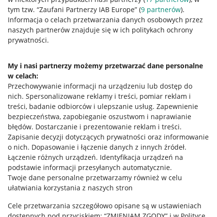
tym tzw. “Zaufani Partnerzy IAB Europe” (
9
partnerów
).
Przydatne informacje
Informacja o celach przetwarzania danych osobowych przez
naszych partnerów znajduje się w ich politykach ochrony
prywatności.
Jak to działa
Napisz do nas
My i nasi partnerzy możemy przetwarzać dane personalne
w celach:
Allegro Gadane dla sprzedających
Przechowywanie informacji na urządzeniu lub dostęp do
Allegro Gadane dla kupujących
nich
.
Spersonalizowane reklamy i treści, pomiar reklam i
treści, badanie odbiorców i ulepszanie usług
.
Zapewnienie
Mapa miejscowości
bezpieczeństwa, zapobieganie oszustwom i naprawianie
błędów
.
Dostarczanie i prezentowanie reklam i treści
.
Informacje prawne
Zapisanie decyzji dotyczących prywatności oraz informowanie
o nich
.
Dopasowanie i łączenie danych z innych źródeł
.
Regulamin
Łączenie różnych urządzeń
.
Identyfikacja urządzeń na
podstawie informacji przesyłanych automatycznie
.
Polityka plików "cookies"
Twoje dane personalne przetwarzamy również w celu
ułatwiania korzystania z naszych stron
Ustawienia plików "cookies"
Cele przetwarzania szczegółowo opisane są w ustawieniach
Udostępnianie lokalizacji
dostępnych pod przyciskiem: “ZMIENIAM ZGODY” i w Polityce