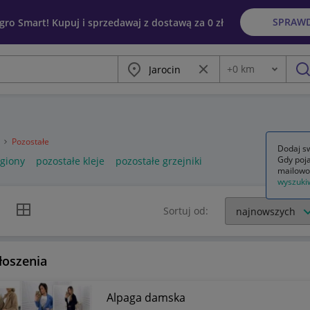
SPRAW
egro Smart! Kupuj i sprzedawaj z dostawą za 0 zł
Miasto
Wyczyść frazę
+
0
km
Odległość
szu
a
Pozostałe
Dodaj sw
Gdy poja
egiony
pozostałe kleje
pozostałe grzejniki
mailowo
wyszuki
k listy
Widok siatki
Sortuj od:
łoszenia
Alpaga damska