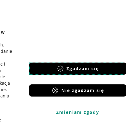
e w
ch
.
adanie
e i
Zgadzam się
h
nie
ikacja
nie
.
Nie zgadzam się
iania
Zmieniam zgody
e