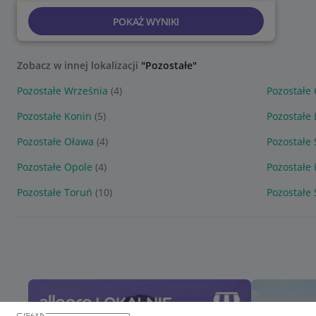
POKAŻ WYNIKI
Zobacz w innej lokalizacji
"Pozostałe"
Pozostałe Września
(4)
Pozostałe
Pozostałe Konin
(5)
Pozostałe
Pozostałe Oława
(4)
Pozostałe
Pozostałe Opole
(4)
Pozostałe 
Pozostałe Toruń
(10)
Pozostałe
język