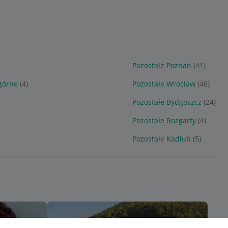
Pozostałe Poznań
(41)
górne
(4)
Pozostałe Wrocław
(46)
Pozostałe Bydgoszcz
(24)
Pozostałe Rozgarty
(4)
Pozostałe Kadłub
(5)