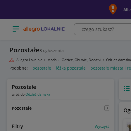
All
Otwórz menu z kategoriami
Pozostałe
3
ogłoszenia
Allegro Lokalnie
Moda
Odzież, Obuwie, Dodatki
Odzież damsk
Podobne:
pozostałe
łóżka pozostałe
pozostałe miasta i r
Pozostałe
Wido
wróć do
Odzież damska
Pozostałe
3
Og
Filtry
Wyczyść