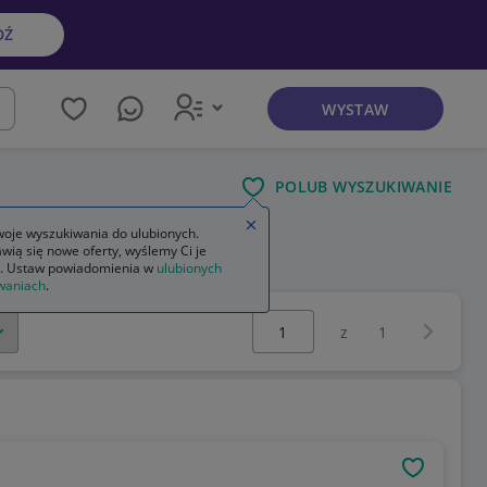
DŹ
WYSTAW
kaj
POLUB WYSZUKIWANIE
Zamknij wskazówkę
oje wyszukiwania do ulubionych.
wią się nowe oferty, wyślemy Ci je
. Ustaw powiadomienia w
ulubionych
waniach
.
Wybierz stronę:
Następna 
z
1
OBSERWU