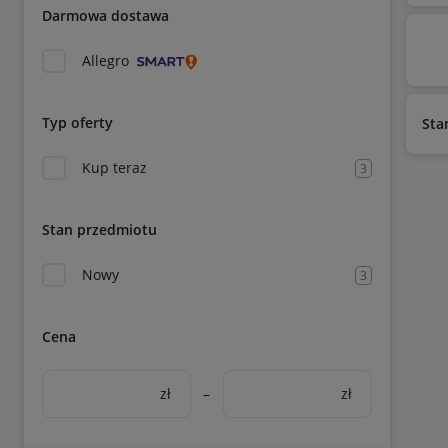
Darmowa dostawa
Allegro
Typ oferty
Sta
Kup teraz
3
Stan przedmiotu
Nowy
3
Cena
zł
–
zł