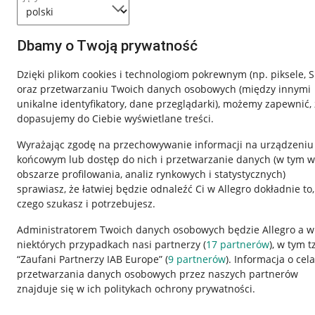
Dbamy o Twoją prywatność
Dzięki plikom cookies i technologiom pokrewnym
(np. piksele, 
oraz przetwarzaniu Twoich danych osobowych
(między innymi
unikalne identyfikatory, dane przeglądarki)
, możemy zapewnić, 
dopasujemy do Ciebie wyświetlane treści.
Wyrażając zgodę na przechowywanie informacji na urządzeniu
końcowym lub dostęp do nich i przetwarzanie danych (w tym w
obszarze profilowania, analiz rynkowych i statystycznych)
sprawiasz, że łatwiej będzie odnaleźć Ci w Allegro dokładnie to,
czego szukasz i potrzebujesz.
Przydatne informacje
Informacje p
Administratorem Twoich danych osobowych będzie Allegro a w
niektórych przypadkach nasi partnerzy (
17
partnerów
), w tym t
Jak to działa
Regulamin
“Zaufani Partnerzy IAB Europe” (
9
partnerów
). Informacja o cel
Napisz do nas
Polityka plików
przetwarzania danych osobowych przez naszych partnerów
znajduje się w ich politykach ochrony prywatności.
Allegro Gadane dla sprzedających
Ustawienia plik