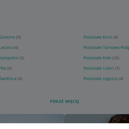
 Gniezno
(9)
Pozostałe Kicin
(4)
 Leszno
(4)
Pozostałe Tarnowo Pod
 Sompolno
(5)
Pozostałe Koło
(26)
Piła
(6)
Pozostałe Lubin
(7)
 Świdnica
(4)
Pozostałe Legnica
(4)
POKAŻ WIĘCEJ