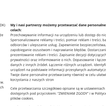
SDK)
My i nasi partnerzy możemy przetwarzać dane personaln
celach:
że
Przechowywanie informacji na urządzeniu lub dostęp do ni
Spersonalizowane reklamy i treści, pomiar reklam i treści, b
odbiorców i ulepszanie usług
.
Zapewnienie bezpieczeństwa,
zapobieganie oszustwom i naprawianie błędów
.
Dostarczani
prezentowanie reklam i treści
.
Zapisanie decyzji dotyczącyc
prywatności oraz informowanie o nich
.
Dopasowanie i łącze
danych z innych źródeł
.
Łączenie różnych urządzeń
.
Identyf
urządzeń na podstawie informacji przesyłanych automatycz
rawne
Pobierz aplikację
Twoje dane personalne przetwarzamy również w celu ułatw
korzystania z naszych stron
zw.
ach
Cele przetwarzania szczegółowo opisane są w ustawieniach
 "cookies"
dostępnych pod przyciskiem: “ZMIENIAM ZGODY” i w Polityc
plików cookies.
ów "cookies"