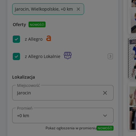
Jarocin, Wielkopolskie, +0 km
Oferty
NOWOŚĆ!
z Allegro
z Allegro Lokalnie
3
Lokalizacja
Miejscowość
Promień
Pokaż ogłoszenia w promieniu
NOWOŚĆ!