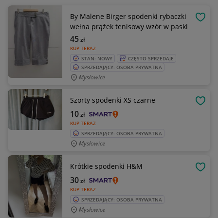
By Malene Birger spodenki rybaczki
OBSE
wełna prążek tenisowy wzór w paski
45
zł
KUP TERAZ
STAN: NOWY
CZĘSTO SPRZEDAJE
SPRZEDAJĄCY: OSOBA PRYWATNA
Mysłowice
Szorty spodenki XS czarne
OBSE
10
zł
KUP TERAZ
SPRZEDAJĄCY: OSOBA PRYWATNA
Mysłowice
Krótkie spodenki H&M
OBSE
30
zł
KUP TERAZ
SPRZEDAJĄCY: OSOBA PRYWATNA
Mysłowice