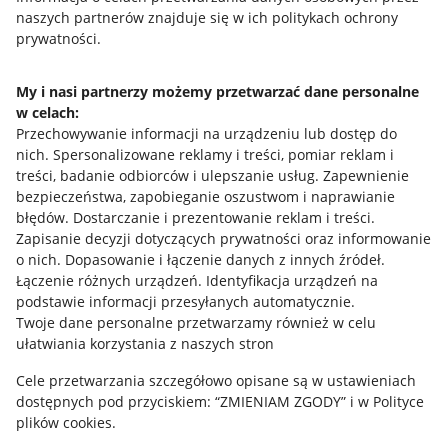
naszych partnerów znajduje się w ich politykach ochrony
prywatności.
Jak to działa
Napisz do nas
My i nasi partnerzy możemy przetwarzać dane personalne
w celach:
Allegro Gadane dla sprzedających
Przechowywanie informacji na urządzeniu lub dostęp do
Allegro Gadane dla kupujących
nich
.
Spersonalizowane reklamy i treści, pomiar reklam i
treści, badanie odbiorców i ulepszanie usług
.
Zapewnienie
Mapa miejscowości
bezpieczeństwa, zapobieganie oszustwom i naprawianie
błędów
.
Dostarczanie i prezentowanie reklam i treści
.
Informacje prawne
Zapisanie decyzji dotyczących prywatności oraz informowanie
o nich
.
Dopasowanie i łączenie danych z innych źródeł
.
Regulamin
Łączenie różnych urządzeń
.
Identyfikacja urządzeń na
podstawie informacji przesyłanych automatycznie
.
Polityka plików "cookies"
Twoje dane personalne przetwarzamy również w celu
ułatwiania korzystania z naszych stron
Ustawienia plików "cookies"
Cele przetwarzania szczegółowo opisane są w ustawieniach
Udostępnianie lokalizacji
dostępnych pod przyciskiem: “ZMIENIAM ZGODY” i w Polityce
Informacje dla Aktu o Usługach Cyfrowych
plików cookies.