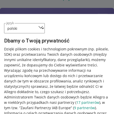
język
Dbamy o Twoją prywatność
Dzięki plikom cookies i technologiom pokrewnym
(np. piksele,
SDK)
oraz przetwarzaniu Twoich danych osobowych
(między
innymi unikalne identyfikatory, dane przeglądarki)
, możemy
zapewnić, że dopasujemy do Ciebie wyświetlane treści.
Wyrażając zgodę na przechowywanie informacji na
urządzeniu końcowym lub dostęp do nich i przetwarzanie
danych (w tym w obszarze profilowania, analiz rynkowych i
statystycznych) sprawiasz, że łatwiej będzie odnaleźć Ci w
Allegro dokładnie to, czego szukasz i potrzebujesz.
Administratorem Twoich danych osobowych będzie Allegro a
w niektórych przypadkach nasi partnerzy (
17
partnerów
), w
tym tzw. “Zaufani Partnerzy IAB Europe” (
9
partnerów
).
Przydatne informacje
Informacja o celach przetwarzania danych osobowych przez