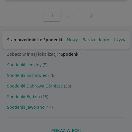
Wybierz stronę:
Następna strona
z
1
Stan przedmiotu: Spodenki
Nowy
Bardzo dobry
Używany
Zobacz w innej lokalizacji
"Spodenki"
Spodenki Lędziny
(5)
Spodenki Sosnowiec
(26)
Spodenki Dąbrowa Górnicza
(38)
Spodenki Będzin
(15)
Spodenki Jaworzno
(14)
POKAŻ WIĘCEJ