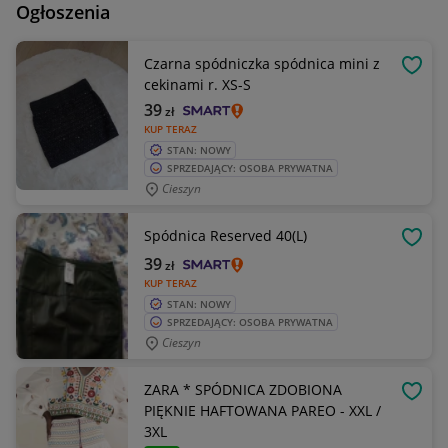
Ogłoszenia
Czarna spódniczka spódnica mini z
OBSE
cekinami r. XS-S
39
zł
KUP TERAZ
STAN: NOWY
SPRZEDAJĄCY: OSOBA PRYWATNA
Cieszyn
Spódnica Reserved 40(L)
OBSE
39
zł
KUP TERAZ
STAN: NOWY
SPRZEDAJĄCY: OSOBA PRYWATNA
Cieszyn
ZARA * SPÓDNICA ZDOBIONA
OBSE
PIĘKNIE HAFTOWANA PAREO - XXL /
3XL