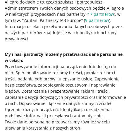
Allegro dokładnie to, czego szukasz i potrzebujesz.
Administratorem Twoich danych osobowych będzie Allegro a
w niektórych przypadkach nasi partnerzy (
17
partnerów
), w
tym tzw. “Zaufani Partnerzy IAB Europe” (
9
partnerów
).
Przydatne informacje
Informacja o celach przetwarzania danych osobowych przez
naszych partnerów znajduje się w ich politykach ochrony
prywatności.
Jak to działa
Napisz do nas
My i nasi partnerzy możemy przetwarzać dane personalne
w celach:
Allegro Gadane dla sprzedających
Przechowywanie informacji na urządzeniu lub dostęp do
Allegro Gadane dla kupujących
nich
.
Spersonalizowane reklamy i treści, pomiar reklam i
treści, badanie odbiorców i ulepszanie usług
.
Zapewnienie
Mapa miejscowości
bezpieczeństwa, zapobieganie oszustwom i naprawianie
błędów
.
Dostarczanie i prezentowanie reklam i treści
.
Informacje prawne
Zapisanie decyzji dotyczących prywatności oraz informowanie
o nich
.
Dopasowanie i łączenie danych z innych źródeł
.
Regulamin
Łączenie różnych urządzeń
.
Identyfikacja urządzeń na
podstawie informacji przesyłanych automatycznie
.
Polityka plików "cookies"
Twoje dane personalne przetwarzamy również w celu
ułatwiania korzystania z naszych stron
Ustawienia plików "cookies"