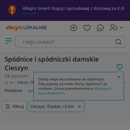
Allegro Smart! Kupuj i sprzedawaj z dostawą za 0 zł
Sprawdź »
Otwórz menu z kategoriami
szukaj
Spódnice i spódniczki damskie
Cieszyn
POL
13
ogłoszeń
Zamkn
Dodaj swoje wyszukiwania do ulubionych.
Moda
Odzież, Obuwie, Dodatki
Odzież damska
Spódnice i spódniczki
Gdy pojawią się nowe oferty, wyślemy Ci je
mailowo. Ustaw powiadomienia w
ulubionych
Podobne:
spódnice i spódniczki
wyszukiwaniach
.
Filtruj
Cieszyn, Śląskie, +0 km