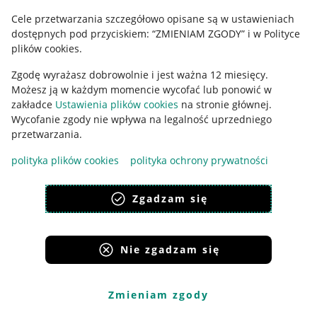
Cele przetwarzania szczegółowo opisane są w ustawieniach
Udostępnianie lokalizacji
dostępnych pod przyciskiem: “ZMIENIAM ZGODY” i w Polityce
Informacje dla Aktu o Usługach Cyfrowych
plików cookies.
Zgodę wyrażasz dobrowolnie i jest ważna 12 miesięcy.
Pobierz aplikację
Możesz ją w każdym momencie wycofać lub ponowić w
zakładce
Ustawienia plików cookies
na stronie głównej.
Wycofanie zgody nie wpływa na legalność uprzedniego
przetwarzania.
polityka plików cookies
polityka ochrony prywatności
Zgadzam się
Nie zgadzam się
Korzystanie z serwisu oznacza akceptację
regulaminu
.
Zmieniam zgody