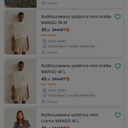
Cieszyn
Rozkloszowana spódnica mini kratka
OBSE
MANGO 38 M
49
zł
KUP TERAZ
STAN: NOWY
SPRZEDAJĄCY: OSOBA PRYWATNA
Cieszyn
Rozkloszowana spódnica mini kratka
OBSE
MANGO 40 L
49
zł
KUP TERAZ
STAN: NOWY
SPRZEDAJĄCY: OSOBA PRYWATNA
Cieszyn
Rozkloszowana spódnica mini
OBSE
czarna MANGO 40 L