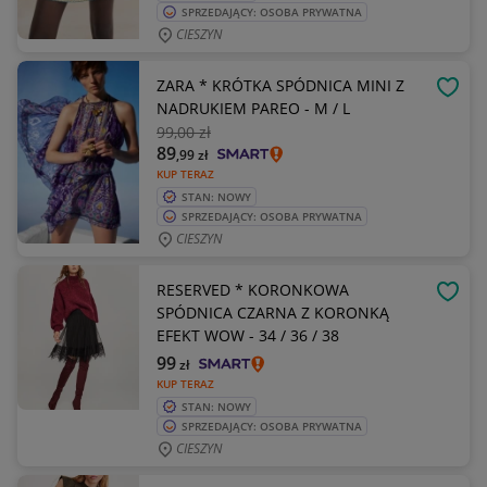
SPRZEDAJĄCY: OSOBA PRYWATNA
CIESZYN
ZARA * KRÓTKA SPÓDNICA MINI Z
OBSE
NADRUKIEM PAREO - M / L
99
,00 zł
89
,99
zł
KUP TERAZ
STAN: NOWY
SPRZEDAJĄCY: OSOBA PRYWATNA
CIESZYN
RESERVED * KORONKOWA
OBSE
SPÓDNICA CZARNA Z KORONKĄ
EFEKT WOW - 34 / 36 / 38
99
zł
KUP TERAZ
STAN: NOWY
SPRZEDAJĄCY: OSOBA PRYWATNA
CIESZYN