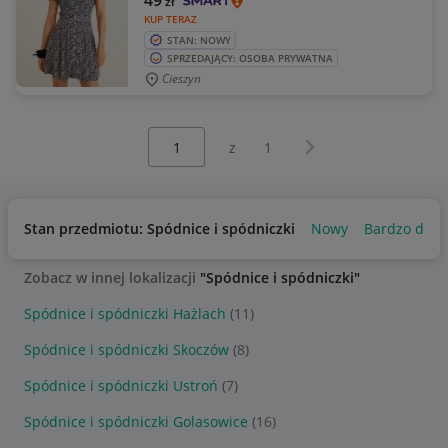
49
zł
KUP TERAZ
STAN: NOWY
SPRZEDAJĄCY: OSOBA PRYWATNA
Cieszyn
Wybierz stronę:
Następna strona
z
1
Stan przedmiotu: Spódnice i spódniczki
Nowy
Bardzo dobr
Zobacz w innej lokalizacji
"Spódnice i spódniczki"
Spódnice i spódniczki Hażlach
(11)
Spódnice i spódniczki Skoczów
(8)
Spódnice i spódniczki Ustroń
(7)
Spódnice i spódniczki Golasowice
(16)