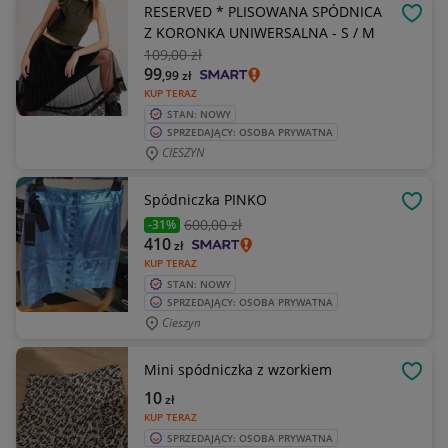
RESERVED * PLISOWANA SPÓDNICA
OBSE
Z KORONKA UNIWERSALNA - S / M
109
,00 zł
99
,99
zł
KUP TERAZ
STAN: NOWY
SPRZEDAJĄCY: OSOBA PRYWATNA
CIESZYN
Spódniczka PINKO
OBSE
600
,00 zł
-31%
410
zł
KUP TERAZ
STAN: NOWY
SPRZEDAJĄCY: OSOBA PRYWATNA
Cieszyn
Mini spódniczka z wzorkiem
OBSE
10
zł
KUP TERAZ
SPRZEDAJĄCY: OSOBA PRYWATNA