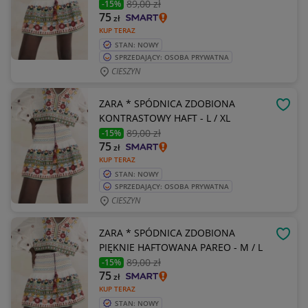
89
,00 zł
-15%
75
zł
KUP TERAZ
STAN: NOWY
SPRZEDAJĄCY: OSOBA PRYWATNA
CIESZYN
ZARA * SPÓDNICA ZDOBIONA
OBSE
KONTRASTOWY HAFT - L / XL
89
,00 zł
-15%
75
zł
KUP TERAZ
STAN: NOWY
SPRZEDAJĄCY: OSOBA PRYWATNA
CIESZYN
ZARA * SPÓDNICA ZDOBIONA
OBSE
PIĘKNIE HAFTOWANA PAREO - M / L
89
,00 zł
-15%
75
zł
KUP TERAZ
STAN: NOWY