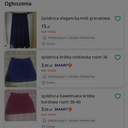
Ogłoszenia
Spódnica elegancka,midi granatowa
OBSE
15
zł
KUP TERAZ
SPRZEDAJĄCY: OSOBA PRYWATNA
Gdów
spódnica krótka niebieska rozm 36
OBSE
3
,99
zł
KUP TERAZ
SPRZEDAJĄCY: OSOBA PRYWATNA
Gdów
spódnica bawełniana krótka
OBSE
bordowa rozm 38-40
3
,99
zł
KUP TERAZ
SPRZEDAJĄCY: OSOBA PRYWATNA
Gdów