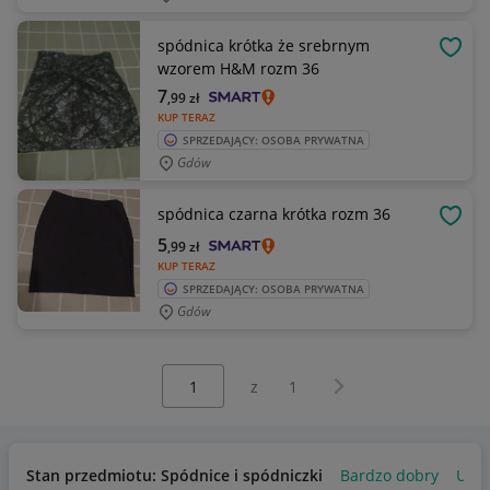
spódnica krótka że srebrnym
OBSE
wzorem H&M rozm 36
7
,99
zł
KUP TERAZ
SPRZEDAJĄCY: OSOBA PRYWATNA
Gdów
spódnica czarna krótka rozm 36
OBSE
5
,99
zł
KUP TERAZ
SPRZEDAJĄCY: OSOBA PRYWATNA
Gdów
Wybierz stronę:
Następna strona
z
1
Stan przedmiotu: Spódnice i spódniczki
Bardzo dobry
Uży