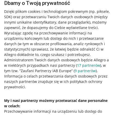
Dbamy o Twoją prywatność
Dzięki plikom cookies i technologiom pokrewnym
(np. piksele,
SDK)
oraz przetwarzaniu Twoich danych osobowych
(między
innymi unikalne identyfikatory, dane przeglądarki)
, możemy
zapewnić, że dopasujemy do Ciebie wyświetlane treści.
Wyrażając zgodę na przechowywanie informacji na
urządzeniu końcowym lub dostęp do nich i przetwarzanie
danych (w tym w obszarze profilowania, analiz rynkowych i
statystycznych) sprawiasz, że łatwiej będzie odnaleźć Ci w
Allegro dokładnie to, czego szukasz i potrzebujesz.
Administratorem Twoich danych osobowych będzie Allegro a
w niektórych przypadkach nasi partnerzy (
17
partnerów
), w
tym tzw. “Zaufani Partnerzy IAB Europe” (
9
partnerów
).
Przydatne informacje
Informacja o celach przetwarzania danych osobowych przez
naszych partnerów znajduje się w ich politykach ochrony
prywatności.
Jak to działa
Napisz do nas
My i nasi partnerzy możemy przetwarzać dane personalne
w celach:
Allegro Gadane dla sprzedających
Przechowywanie informacji na urządzeniu lub dostęp do