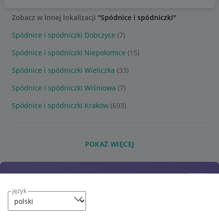
Zobacz w innej lokalizacji
"Spódnice i spódniczki"
Spódnice i spódniczki Dobczyce
(7)
Spódnice i spódniczki Niepołomice
(15)
Spódnice i spódniczki Wieliczka
(33)
Spódnice i spódniczki Wiśniowa
(7)
Spódnice i spódniczki Kraków
(693)
POKAŻ WIĘCEJ
język