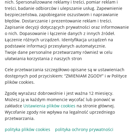
Allegro Gadane dla kupujących
nich
.
Spersonalizowane reklamy i treści, pomiar reklam i
treści, badanie odbiorców i ulepszanie usług
.
Zapewnienie
Mapa miejscowości
bezpieczeństwa, zapobieganie oszustwom i naprawianie
błędów
.
Dostarczanie i prezentowanie reklam i treści
.
Informacje prawne
Zapisanie decyzji dotyczących prywatności oraz informowanie
o nich
.
Dopasowanie i łączenie danych z innych źródeł
.
Regulamin
Łączenie różnych urządzeń
.
Identyfikacja urządzeń na
podstawie informacji przesyłanych automatycznie
.
Polityka plików "cookies"
Twoje dane personalne przetwarzamy również w celu
ułatwiania korzystania z naszych stron
Ustawienia plików "cookies"
Cele przetwarzania szczegółowo opisane są w ustawieniach
Udostępnianie lokalizacji
dostępnych pod przyciskiem: “ZMIENIAM ZGODY” i w Polityce
Informacje dla Aktu o Usługach Cyfrowych
plików cookies.
Zgodę wyrażasz dobrowolnie i jest ważna 12 miesięcy.
Pobierz aplikację
Możesz ją w każdym momencie wycofać lub ponowić w
zakładce
Ustawienia plików cookies
na stronie głównej.
Wycofanie zgody nie wpływa na legalność uprzedniego
przetwarzania.
polityka plików cookies
polityka ochrony prywatności