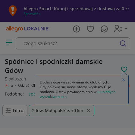
Allegro Smart! Kupuj i sprzedawaj z dostawą za 0 zł
Sprawdź »
Otwórz menu z kategoriami
szukaj
Spódnice i spódniczki damskie
Gdów
POL
5
ogłoszeń
Zamkn
Dodaj swoje wyszukiwania do ulubionych.
Moda
Odzież, Obuwie, Dodatki
Odzież damska
Spódnice i spódniczki
Gdy pojawią się nowe oferty, wyślemy Ci je
mailowo. Ustaw powiadomienia w
ulubionych
Podobne:
spódnice i spódniczki
wyszukiwaniach
.
Filtruj
Gdów, Małopolskie, +0 km