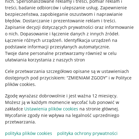
nich
.
Spersonalizowane reklamy i treści, pomiar reklam i
treści, badanie odbiorców i ulepszanie usług
.
Zapewnienie
Mapa miejscowości
bezpieczeństwa, zapobieganie oszustwom i naprawianie
błędów
.
Dostarczanie i prezentowanie reklam i treści
.
Informacje prawne
Zapisanie decyzji dotyczących prywatności oraz informowanie
o nich
.
Dopasowanie i łączenie danych z innych źródeł
.
Regulamin
Łączenie różnych urządzeń
.
Identyfikacja urządzeń na
podstawie informacji przesyłanych automatycznie
.
Polityka plików "cookies"
Twoje dane personalne przetwarzamy również w celu
ułatwiania korzystania z naszych stron
Ustawienia plików "cookies"
Cele przetwarzania szczegółowo opisane są w ustawieniach
Udostępnianie lokalizacji
dostępnych pod przyciskiem: “ZMIENIAM ZGODY” i w Polityce
Informacje dla Aktu o Usługach Cyfrowych
plików cookies.
Zgodę wyrażasz dobrowolnie i jest ważna 12 miesięcy.
Pobierz aplikację
Możesz ją w każdym momencie wycofać lub ponowić w
zakładce
Ustawienia plików cookies
na stronie głównej.
Wycofanie zgody nie wpływa na legalność uprzedniego
przetwarzania.
polityka plików cookies
polityka ochrony prywatności