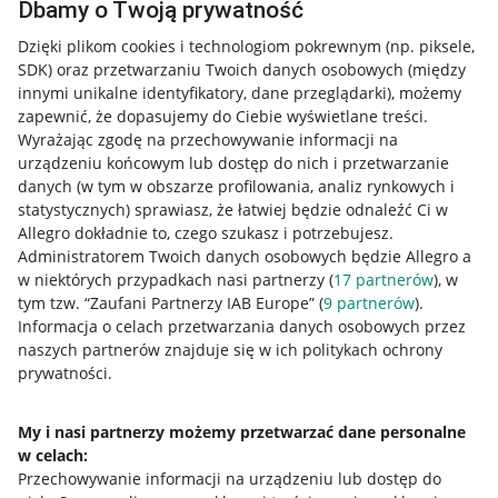
Dbamy o Twoją prywatność
Dzięki plikom cookies i technologiom pokrewnym
(np. piksele,
SDK)
oraz przetwarzaniu Twoich danych osobowych
(między
innymi unikalne identyfikatory, dane przeglądarki)
, możemy
zapewnić, że dopasujemy do Ciebie wyświetlane treści.
Wyrażając zgodę na przechowywanie informacji na
urządzeniu końcowym lub dostęp do nich i przetwarzanie
danych (w tym w obszarze profilowania, analiz rynkowych i
statystycznych) sprawiasz, że łatwiej będzie odnaleźć Ci w
Allegro dokładnie to, czego szukasz i potrzebujesz.
Administratorem Twoich danych osobowych będzie Allegro a
w niektórych przypadkach nasi partnerzy (
17
partnerów
), w
tym tzw. “Zaufani Partnerzy IAB Europe” (
9
partnerów
).
Przydatne informacje
Informacja o celach przetwarzania danych osobowych przez
naszych partnerów znajduje się w ich politykach ochrony
prywatności.
Jak to działa
Napisz do nas
My i nasi partnerzy możemy przetwarzać dane personalne
w celach:
Allegro Gadane dla sprzedających
Przechowywanie informacji na urządzeniu lub dostęp do
Allegro Gadane dla kupujących