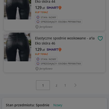
Eko skóra 44
129
zł
KUP TERAZ
STAN: NOWY
SPRZEDAJĄCY: OSOBA PRYWATNA
Jerzykowo
Elastyczne spodnie woskowane - a'la
OBSE
Eko skóra 46
129
zł
KUP TERAZ
STAN: NOWY
SPRZEDAJĄCY: OSOBA PRYWATNA
Jerzykowo
Wybierz stronę:
Następna strona
z
1
Stan przedmiotu: Spodnie
Nowy