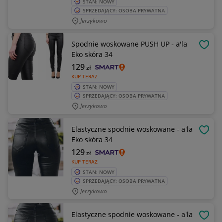
STAN: NOWY
SPRZEDAJĄCY: OSOBA PRYWATNA
Jerzykowo
Spodnie woskowane PUSH UP - a'la
OBSE
Eko skóra 34
129
zł
KUP TERAZ
STAN: NOWY
SPRZEDAJĄCY: OSOBA PRYWATNA
Jerzykowo
Elastyczne spodnie woskowane - a'la
OBSE
Eko skóra 34
129
zł
KUP TERAZ
STAN: NOWY
SPRZEDAJĄCY: OSOBA PRYWATNA
Jerzykowo
Elastyczne spodnie woskowane - a'la
OBSE