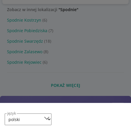
Zobacz w innej lokalizacji
"Spodnie"
Spodnie Kostrzyn
(6)
Spodnie Pobiedziska
(7)
Spodnie Swarzędz
(18)
Spodnie Zalasewo
(8)
Spodnie Rejowiec
(6)
POKAŻ WIĘCEJ
język