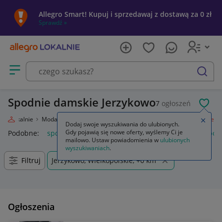
Allegro Smart! Kupuj i sprzedawaj z dostawą za 0 zł
Sprawdź »
Otwórz menu z kategoriami
szukaj
Spodnie damskie Jerzykowo
7
ogłoszeń
POL
egro Lokalnie
Moda
Odzież, Obuwie, Dodatki
Odzież damska
Spodnie
Zamkn
Dodaj swoje wyszukiwania do ulubionych.
Gdy pojawią się nowe oferty, wyślemy Ci je
Podobne:
spodnie
spodnie robocze
spodnie męskie
spod
mailowo. Ustaw powiadomienia w
ulubionych
wyszukiwaniach
.
Filtruj
Jerzykowo, Wielkopolskie, +0 km
Ogłoszenia