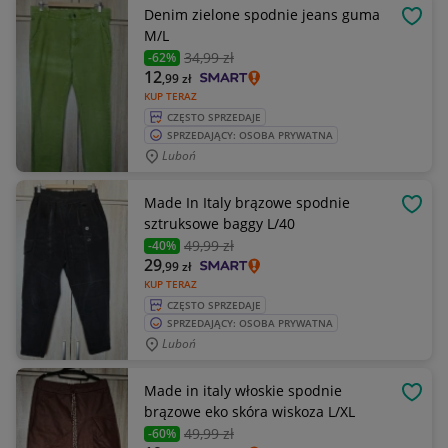
Denim zielone spodnie jeans guma
OBSE
M/L
34
,99 zł
-62%
12
,99
zł
KUP TERAZ
CZĘSTO SPRZEDAJE
SPRZEDAJĄCY: OSOBA PRYWATNA
Luboń
Made In Italy brązowe spodnie
OBSE
sztruksowe baggy L/40
49
,99 zł
-40%
29
,99
zł
KUP TERAZ
CZĘSTO SPRZEDAJE
SPRZEDAJĄCY: OSOBA PRYWATNA
Luboń
Made in italy włoskie spodnie
OBSE
brązowe eko skóra wiskoza L/XL
49
,99 zł
-60%