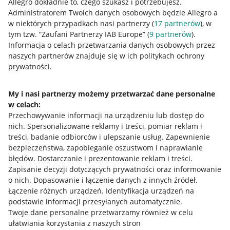
Allegro dokładnie to, czego szukasz i potrzebujesz.
Administratorem Twoich danych osobowych będzie Allegro a
w niektórych przypadkach nasi partnerzy (
17
partnerów
), w
tym tzw. “Zaufani Partnerzy IAB Europe” (
9
partnerów
).
Przydatne informacje
Informacja o celach przetwarzania danych osobowych przez
naszych partnerów znajduje się w ich politykach ochrony
prywatności.
Jak to działa
Napisz do nas
My i nasi partnerzy możemy przetwarzać dane personalne
w celach:
Allegro Gadane dla sprzedających
Przechowywanie informacji na urządzeniu lub dostęp do
Allegro Gadane dla kupujących
nich
.
Spersonalizowane reklamy i treści, pomiar reklam i
treści, badanie odbiorców i ulepszanie usług
.
Zapewnienie
Mapa miejscowości
bezpieczeństwa, zapobieganie oszustwom i naprawianie
błędów
.
Dostarczanie i prezentowanie reklam i treści
.
Informacje prawne
Zapisanie decyzji dotyczących prywatności oraz informowanie
o nich
.
Dopasowanie i łączenie danych z innych źródeł
.
Regulamin
Łączenie różnych urządzeń
.
Identyfikacja urządzeń na
podstawie informacji przesyłanych automatycznie
.
Polityka plików "cookies"
Twoje dane personalne przetwarzamy również w celu
ułatwiania korzystania z naszych stron
Ustawienia plików "cookies"