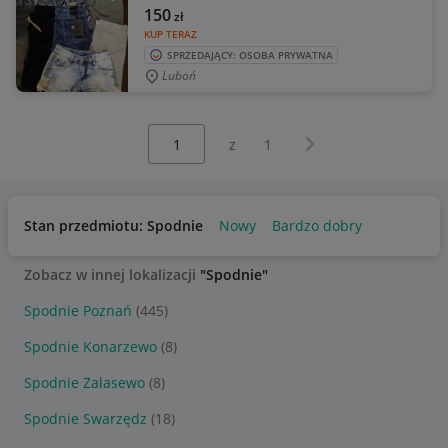
150
zł
KUP TERAZ
SPRZEDAJĄCY: OSOBA PRYWATNA
Luboń
Wybierz stronę:
Następna strona
z
1
Stan przedmiotu: Spodnie
Nowy
Bardzo dobry
Zobacz w innej lokalizacji
"Spodnie"
Spodnie Poznań
(445)
Spodnie Konarzewo
(8)
Spodnie Zalasewo
(8)
Spodnie Swarzędz
(18)