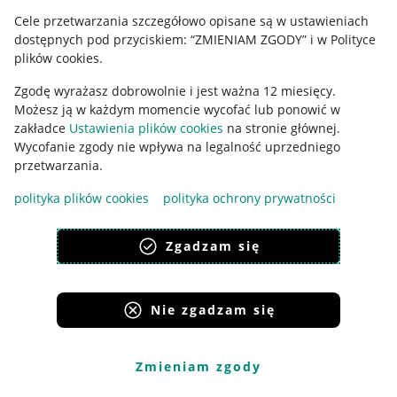
Cele przetwarzania szczegółowo opisane są w ustawieniach
Udostępnianie lokalizacji
dostępnych pod przyciskiem: “ZMIENIAM ZGODY” i w Polityce
Informacje dla Aktu o Usługach Cyfrowych
plików cookies.
Zgodę wyrażasz dobrowolnie i jest ważna 12 miesięcy.
Pobierz aplikację
Możesz ją w każdym momencie wycofać lub ponowić w
zakładce
Ustawienia plików cookies
na stronie głównej.
Wycofanie zgody nie wpływa na legalność uprzedniego
przetwarzania.
polityka plików cookies
polityka ochrony prywatności
Zgadzam się
Nie zgadzam się
Korzystanie z serwisu oznacza akceptację
regulaminu
.
Zmieniam zgody