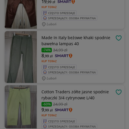
19
,99
zł
KUP TERAZ
CZĘSTO SPRZEDAJE
SPRZEDAJĄCY: OSOBA PRYWATNA
Luboń
Made In Italy beżowe khaki spodnie
OBSE
bawełna lampas 40
34
,99 zł
-74%
8
,99
zł
KUP TERAZ
CZĘSTO SPRZEDAJE
SPRZEDAJĄCY: OSOBA PRYWATNA
Luboń
Cotton Traders zółte jasne spodnie
OBSE
rybaczki 3/4 cytrynowe L/40
24
,99 zł
-60%
9
,99
zł
KUP TERAZ
CZĘSTO SPRZEDAJE
SPRZEDAJĄCY: OSOBA PRYWATNA