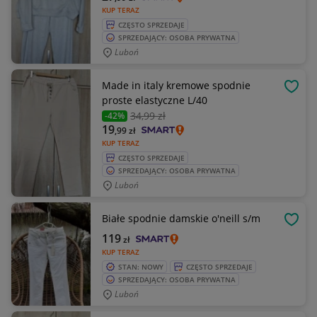
KUP TERAZ
CZĘSTO SPRZEDAJE
SPRZEDAJĄCY: OSOBA PRYWATNA
Luboń
Made in italy kremowe spodnie
OBSE
proste elastyczne L/40
34
,99 zł
-42%
19
,99
zł
KUP TERAZ
CZĘSTO SPRZEDAJE
SPRZEDAJĄCY: OSOBA PRYWATNA
Luboń
Białe spodnie damskie o'neill s/m
OBSE
119
zł
KUP TERAZ
STAN: NOWY
CZĘSTO SPRZEDAJE
SPRZEDAJĄCY: OSOBA PRYWATNA
Luboń