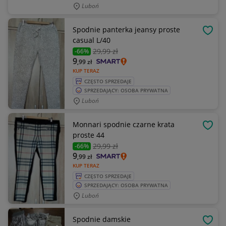
Luboń
Spodnie panterka jeansy proste
OBSE
casual L/40
29
,99 zł
-66%
9
,99
zł
KUP TERAZ
CZĘSTO SPRZEDAJE
SPRZEDAJĄCY: OSOBA PRYWATNA
Luboń
Monnari spodnie czarne krata
OBSE
proste 44
29
,99 zł
-66%
9
,99
zł
KUP TERAZ
CZĘSTO SPRZEDAJE
SPRZEDAJĄCY: OSOBA PRYWATNA
Luboń
Spodnie damskie
OBSE