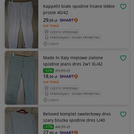
KappAhl białe spodnie lniane lekkie
OBSE
proste 40/42
29
,99
zł
KUP TERAZ
CZĘSTO SPRZEDAJE
SPRZEDAJĄCY: OSOBA PRYWATNA
Luboń
Made In Italy miętowe zielone
OBSE
spodnie jeans dres 2w1 XL/42
39
,99 zł
-52%
18
,99
zł
KUP TERAZ
CZĘSTO SPRZEDAJE
SPRZEDAJĄCY: OSOBA PRYWATNA
Luboń
Beloved komplet sweterkowy dres
OBSE
szary bluzka spodnie dres L/40
44
,99 zł
-37%
27
,99
zł