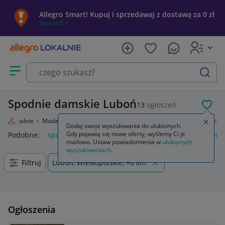
Allegro Smart! Kupuj i sprzedawaj z dostawą za 0 zł
Sprawdź »
Otwórz menu z kategoriami
szukaj
Spodnie damskie Luboń
13
ogłoszeń
POL
egro Lokalnie
Moda
Odzież, Obuwie, Dodatki
Odzież damska
Spodnie
Zamkn
Dodaj swoje wyszukiwania do ulubionych.
Gdy pojawią się nowe oferty, wyślemy Ci je
Podobne:
spodnie
spodnie robocze
spodnie męskie
spod
mailowo. Ustaw powiadomienia w
ulubionych
wyszukiwaniach
.
Filtruj
Luboń, Wielkopolskie, +0 km
Ogłoszenia