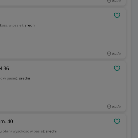
Ruda
OBSERWU
kość w pasie):
średni
Ruda
N 36
OBSERWU
ć w pasie):
średni
Ruda
zm. 40
OBSERWU
u
Stan (wysokość w pasie):
średni