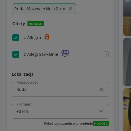
Ruda, Mazowieckie, +0 km
Oferty
NOWOŚĆ!
z Allegro
z Allegro Lokalnie
7
Lokalizacja
Miejscowość
Promień
Pokaż ogłoszenia w promieniu
NOWOŚĆ!