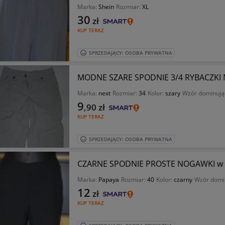
Marka:
Shein
Rozmiar:
XL
30
zł
KUP TERAZ
SPRZEDAJĄCY: OSOBA PRYWATNA
MODNE SZARE SPODNIE 3/4 RYBACZKI N
Marka:
next
Rozmiar:
34
Kolor:
szary
Wzór dominują
9
,90
zł
KUP TERAZ
SPRZEDAJĄCY: OSOBA PRYWATNA
CZARNE SPODNIE PROSTE NOGAWKI w 
Marka:
Papaya
Rozmiar:
40
Kolor:
czarny
Wzór domi
12
zł
KUP TERAZ