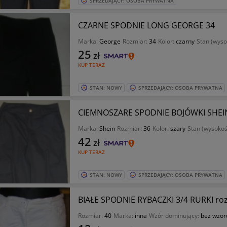
SPRZEDAJĄCY: OSOBA PRYWATNA
CZARNE SPODNIE LONG GEORGE 34
Marka:
George
Rozmiar:
34
Kolor:
czarny
Stan (wyso
25
zł
KUP TERAZ
STAN: NOWY
SPRZEDAJĄCY: OSOBA PRYWATNA
CIEMNOSZARE SPODNIE BOJÓWKI SHEI
Marka:
Shein
Rozmiar:
36
Kolor:
szary
Stan (wysokoś
42
zł
KUP TERAZ
STAN: NOWY
SPRZEDAJĄCY: OSOBA PRYWATNA
BIAŁE SPODNIE RYBACZKI 3/4 RURKI ro
Rozmiar:
40
Marka:
inna
Wzór dominujący:
bez wzor