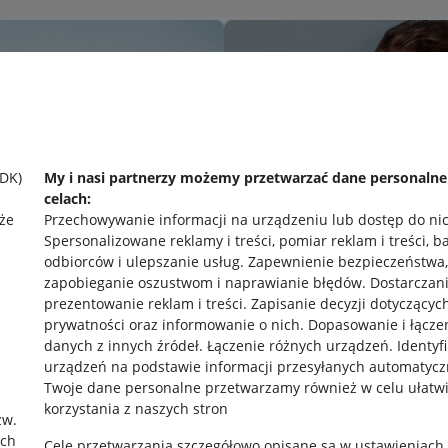
SDK)
My i nasi partnerzy możemy przetwarzać dane personaln
celach:
że
Przechowywanie informacji na urządzeniu lub dostęp do ni
Spersonalizowane reklamy i treści, pomiar reklam i treści, b
odbiorców i ulepszanie usług
.
Zapewnienie bezpieczeństwa,
zapobieganie oszustwom i naprawianie błędów
.
Dostarczani
prezentowanie reklam i treści
.
Zapisanie decyzji dotyczącyc
prywatności oraz informowanie o nich
.
Dopasowanie i łącze
danych z innych źródeł
.
Łączenie różnych urządzeń
.
Identyf
urządzeń na podstawie informacji przesyłanych automatycz
rawne
Pobierz aplikację
Twoje dane personalne przetwarzamy również w celu ułatw
korzystania z naszych stron
zw.
ach
Cele przetwarzania szczegółowo opisane są w ustawieniach