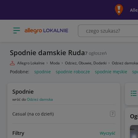
All
Otwórz menu z kategoriami
Spodnie damskie Ruda
7
ogłoszeń
Allegro Lokalnie
Moda
Odzież, Obuwie, Dodatki
Odzież damsk
Podobne:
spodnie
spodnie robocze
spodnie męskie
sp
Spodnie
Wido
wróć do
Odzież damska
Casual (na co dzień)
7
Og
Filtry
Wyczyść