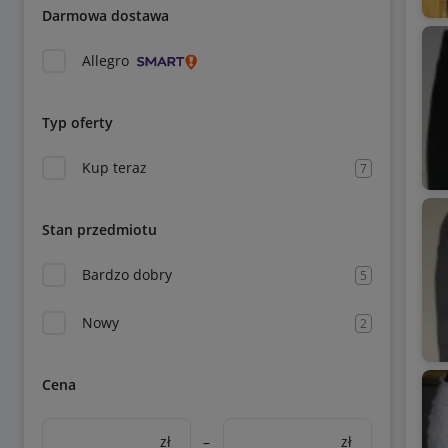
Darmowa dostawa
Allegro
Typ oferty
Kup teraz
7
Stan przedmiotu
Bardzo dobry
5
Nowy
2
Cena
zł
–
zł