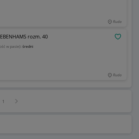
Ruda
EBENHAMS rozm. 40
OBSERWU
ość w pasie):
średni
Ruda
Następna strona
z
1