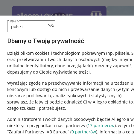
język
Dbamy o Twoją prywatność
Dzięki plikom cookies i technologiom pokrewnym
(np. piksele, 
oraz przetwarzaniu Twoich danych osobowych
(między innymi
unikalne identyfikatory, dane przeglądarki)
, możemy zapewnić, 
dopasujemy do Ciebie wyświetlane treści.
Wyrażając zgodę na przechowywanie informacji na urządzeniu
końcowym lub dostęp do nich i przetwarzanie danych (w tym w
obszarze profilowania, analiz rynkowych i statystycznych)
sprawiasz, że łatwiej będzie odnaleźć Ci w Allegro dokładnie to,
czego szukasz i potrzebujesz.
Przydatne informacje
Informacje p
Administratorem Twoich danych osobowych będzie Allegro a w
niektórych przypadkach nasi partnerzy (
17
partnerów
), w tym t
Jak to działa
Regulamin
“Zaufani Partnerzy IAB Europe” (
9
partnerów
). Informacja o cel