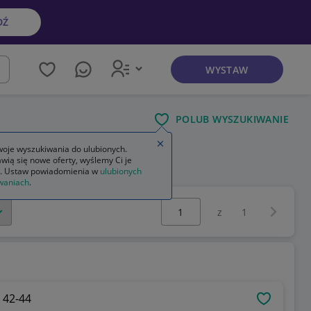
DŹ
WYSTAW
kaj
POLUB WYSZUKIWANIE
Zamknij wskazówkę
oje wyszukiwania do ulubionych.
wią się nowe oferty, wyślemy Ci je
. Ustaw powiadomienia w
ulubionych
waniach
.
Wybierz stronę:
Następna 
z
1
 42-44
OBSERWU