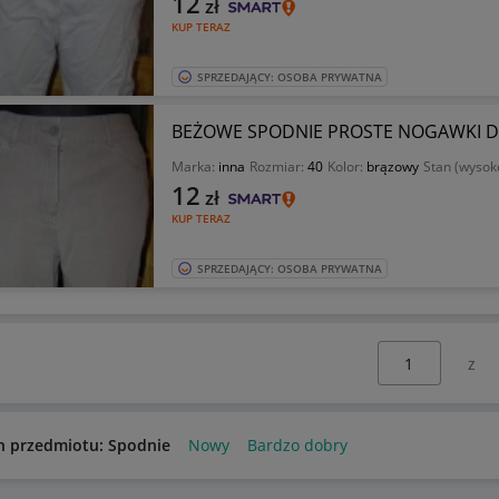
12
zł
KUP TERAZ
SPRZEDAJĄCY: OSOBA PRYWATNA
BEŻOWE SPODNIE PROSTE NOGAWKI D
Marka:
inna
Rozmiar:
40
Kolor:
brązowy
Stan (wysok
12
zł
KUP TERAZ
SPRZEDAJĄCY: OSOBA PRYWATNA
Wybierz stronę:
n przedmiotu: Spodnie
Nowy
Bardzo dobry