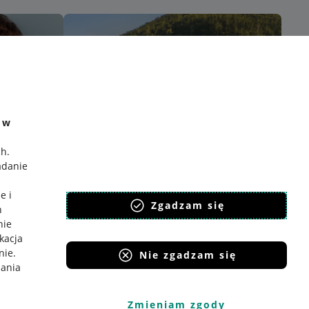
e w
ch
.
adanie
e i
Zgadzam się
h
nie
ikacja
nie
.
Nie zgadzam się
iania
Zmieniam zgody