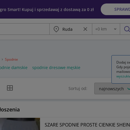
SPRAW
egro Smart! Kupuj i sprzedawaj z dostawą za 0 zł
Miasto
Wyczyść frazę
+
0
km
Odległość
szu
a
Spodnie
Dodaj sw
Gdy poja
odnie damskie
spodnie dresowe męskie
mailowo
wyszuki
k listy
Widok siatki
Sortuj od:
łoszenia
SZARE SPODNIE PROSTE CIENKIE SHEIN