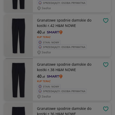
SPRZEDAJĄCY: OSOBA PRYWATNA
Siedlce
Granatowe spodnie damskie do
OBSE
kostki r.42 H&M NOWE
40
zł
KUP TERAZ
STAN: NOWY
SPRZEDAJĄCY: OSOBA PRYWATNA
Siedlce
Granatowe spodnie damskie do
OBSE
kostki r.38 H&M NOWE
40
zł
KUP TERAZ
STAN: NOWY
SPRZEDAJĄCY: OSOBA PRYWATNA
Siedlce
Granatowe spodnie damskie do
OBSE
kostki r.36 H&M NOWE