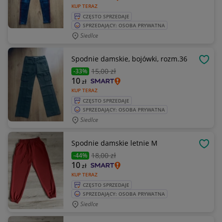
KUP TERAZ
CZĘSTO SPRZEDAJE
SPRZEDAJĄCY: OSOBA PRYWATNA
Siedlce
Spodnie damskie, bojówki, rozm.36
OBSE
15
,00 zł
-33%
10
zł
KUP TERAZ
CZĘSTO SPRZEDAJE
SPRZEDAJĄCY: OSOBA PRYWATNA
Siedlce
Spodnie damskie letnie M
OBSE
18
,00 zł
-44%
10
zł
KUP TERAZ
CZĘSTO SPRZEDAJE
SPRZEDAJĄCY: OSOBA PRYWATNA
Siedlce