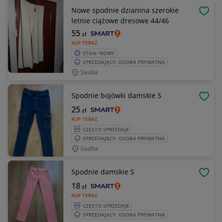
Nowe spodnie dzianina szerokie
OBSE
letnie ciążowe dresowe 44/46
55
zł
KUP TERAZ
STAN: NOWY
SPRZEDAJĄCY: OSOBA PRYWATNA
Siedlce
Spodnie bojówki damskie S
OBSE
25
zł
KUP TERAZ
CZĘSTO SPRZEDAJE
SPRZEDAJĄCY: OSOBA PRYWATNA
Siedlce
Spodnie damskie S
OBSE
18
zł
KUP TERAZ
CZĘSTO SPRZEDAJE
SPRZEDAJĄCY: OSOBA PRYWATNA