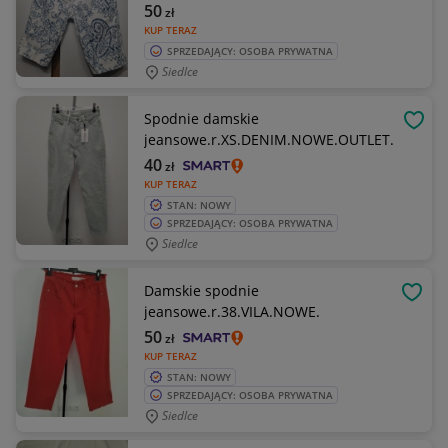
50
zł
KUP TERAZ
SPRZEDAJĄCY: OSOBA PRYWATNA
Siedlce
Spodnie damskie
OBS
jeansowe.r.XS.DENIM.NOWE.OUTLET.
40
zł
KUP TERAZ
STAN: NOWY
SPRZEDAJĄCY: OSOBA PRYWATNA
Siedlce
Damskie spodnie
OBSE
jeansowe.r.38.VILA.NOWE.
50
zł
KUP TERAZ
STAN: NOWY
SPRZEDAJĄCY: OSOBA PRYWATNA
Siedlce