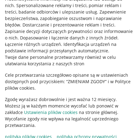
Allegro Gadane dla kupujących
nich
.
Spersonalizowane reklamy i treści, pomiar reklam i
treści, badanie odbiorców i ulepszanie usług
.
Zapewnienie
Mapa miejscowości
bezpieczeństwa, zapobieganie oszustwom i naprawianie
błędów
.
Dostarczanie i prezentowanie reklam i treści
.
Informacje prawne
Zapisanie decyzji dotyczących prywatności oraz informowanie
o nich
.
Dopasowanie i łączenie danych z innych źródeł
.
Regulamin
Łączenie różnych urządzeń
.
Identyfikacja urządzeń na
podstawie informacji przesyłanych automatycznie
.
Polityka plików "cookies"
Twoje dane personalne przetwarzamy również w celu
ułatwiania korzystania z naszych stron
Ustawienia plików "cookies"
Cele przetwarzania szczegółowo opisane są w ustawieniach
Udostępnianie lokalizacji
dostępnych pod przyciskiem: “ZMIENIAM ZGODY” i w Polityce
Informacje dla Aktu o Usługach Cyfrowych
plików cookies.
Zgodę wyrażasz dobrowolnie i jest ważna 12 miesięcy.
Pobierz aplikację
Możesz ją w każdym momencie wycofać lub ponowić w
zakładce
Ustawienia plików cookies
na stronie głównej.
Wycofanie zgody nie wpływa na legalność uprzedniego
przetwarzania.
polityka plików cookies
polityka ochrony prywatności