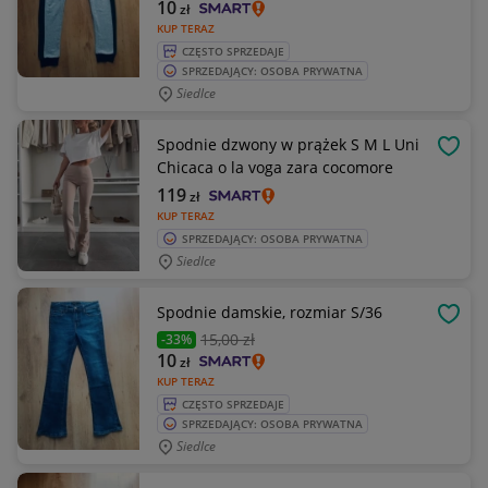
10
zł
KUP TERAZ
CZĘSTO SPRZEDAJE
SPRZEDAJĄCY: OSOBA PRYWATNA
Siedlce
Spodnie dzwony w prążek S M L Uni
OBSE
Chicaca o la voga zara cocomore
119
zł
KUP TERAZ
SPRZEDAJĄCY: OSOBA PRYWATNA
Siedlce
Spodnie damskie, rozmiar S/36
OBSE
15
,00 zł
-33%
10
zł
KUP TERAZ
CZĘSTO SPRZEDAJE
SPRZEDAJĄCY: OSOBA PRYWATNA
Siedlce