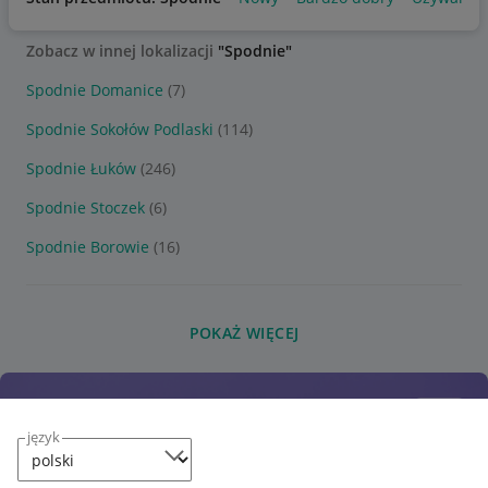
Zobacz w innej lokalizacji
"Spodnie"
Spodnie Domanice
(7)
Spodnie Sokołów Podlaski
(114)
Spodnie Łuków
(246)
Spodnie Stoczek
(6)
Spodnie Borowie
(16)
POKAŻ WIĘCEJ
język