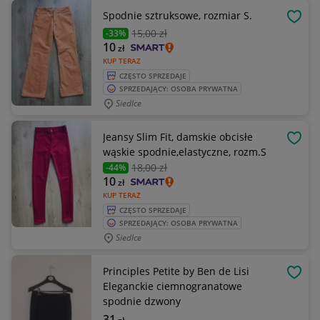
Spodnie sztruksowe, rozmiar S.
OBSE
15
,00 zł
-33%
10
zł
KUP TERAZ
CZĘSTO SPRZEDAJE
SPRZEDAJĄCY: OSOBA PRYWATNA
Siedlce
Jeansy Slim Fit, damskie obcisłe
OBSE
wąskie spodnie,elastyczne, rozm.S
18
,00 zł
-44%
10
zł
KUP TERAZ
CZĘSTO SPRZEDAJE
SPRZEDAJĄCY: OSOBA PRYWATNA
Siedlce
Principles Petite by Ben de Lisi
OBSE
Eleganckie ciemnogranatowe
spodnie dzwony
31