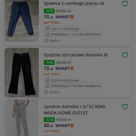
Spodnie z cienkiego jeansu M
OBSE
20
,00 zł
-50%
10
zł
KUP TERAZ
CZĘSTO SPRZEDAJE
SPRZEDAJĄCY: OSOBA PRYWATNA
Siedlce
Spodnie sztruksowe damskie M
OBSE
18
,00 zł
-44%
10
zł
KUP TERAZ
CZĘSTO SPRZEDAJE
SPRZEDAJĄCY: OSOBA PRYWATNA
Siedlce
Spodnie damskie r.S/"32.VERO
OBSE
MODA.NOWE.OUTLET
70
,00 zł
-42%
40
zł
KUP TERAZ