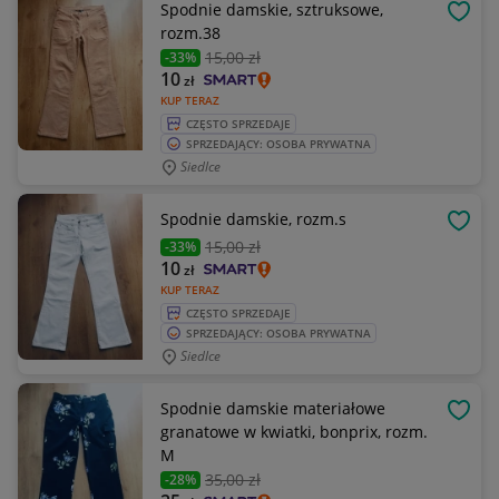
Spodnie damskie, sztruksowe,
OBSE
rozm.38
15
,00 zł
-33%
10
zł
KUP TERAZ
CZĘSTO SPRZEDAJE
SPRZEDAJĄCY: OSOBA PRYWATNA
Siedlce
Spodnie damskie, rozm.s
OBSE
15
,00 zł
-33%
10
zł
KUP TERAZ
CZĘSTO SPRZEDAJE
SPRZEDAJĄCY: OSOBA PRYWATNA
Siedlce
Spodnie damskie materiałowe
OBSE
granatowe w kwiatki, bonprix, rozm.
M
35
,00 zł
-28%