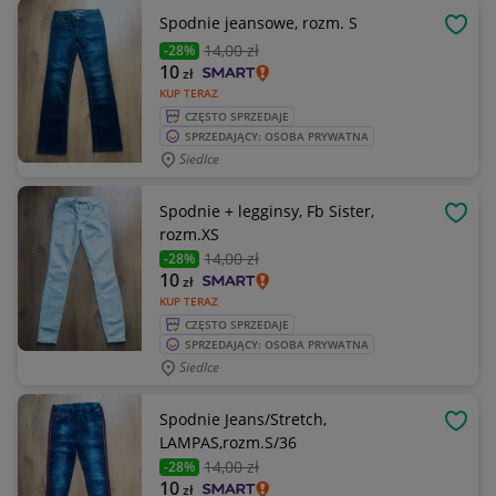
Spodnie jeansowe, rozm. S
OBSE
14
,00 zł
-28%
10
zł
KUP TERAZ
CZĘSTO SPRZEDAJE
SPRZEDAJĄCY: OSOBA PRYWATNA
Siedlce
Spodnie + legginsy, Fb Sister,
OBSE
rozm.XS
14
,00 zł
-28%
10
zł
KUP TERAZ
CZĘSTO SPRZEDAJE
SPRZEDAJĄCY: OSOBA PRYWATNA
Siedlce
Spodnie Jeans/Stretch,
OBSE
LAMPAS,rozm.S/36
14
,00 zł
-28%
10
zł