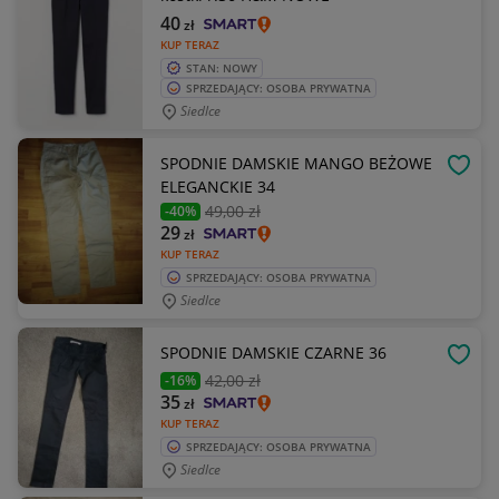
40
zł
KUP TERAZ
STAN: NOWY
SPRZEDAJĄCY: OSOBA PRYWATNA
Siedlce
SPODNIE DAMSKIE MANGO BEŻOWE
OBSE
ELEGANCKIE 34
49
,00 zł
-40%
29
zł
KUP TERAZ
SPRZEDAJĄCY: OSOBA PRYWATNA
Siedlce
SPODNIE DAMSKIE CZARNE 36
OBSE
42
,00 zł
-16%
35
zł
KUP TERAZ
SPRZEDAJĄCY: OSOBA PRYWATNA
Siedlce