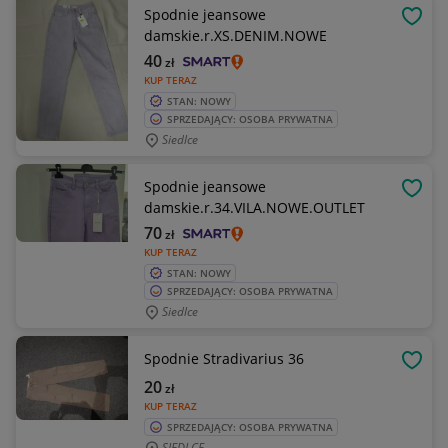
Spodnie jeansowe
OBSE
damskie.r.XS.DENIM.NOWE
40
zł
KUP TERAZ
STAN: NOWY
SPRZEDAJĄCY: OSOBA PRYWATNA
Siedlce
Spodnie jeansowe
OBSE
damskie.r.34.VILA.NOWE.OUTLET
70
zł
KUP TERAZ
STAN: NOWY
SPRZEDAJĄCY: OSOBA PRYWATNA
Siedlce
Spodnie Stradivarius 36
OBSE
20
zł
KUP TERAZ
SPRZEDAJĄCY: OSOBA PRYWATNA
SIEDLCE