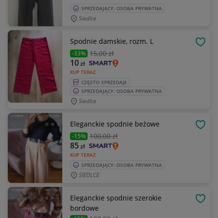
SPRZEDAJĄCY: OSOBA PRYWATNA
Siedlce
Spodnie damskie, rozm. L
OBSE
15
,00 zł
-33%
10
zł
KUP TERAZ
CZĘSTO SPRZEDAJE
SPRZEDAJĄCY: OSOBA PRYWATNA
Siedlce
Eleganckie spodnie beżowe
OBSE
100
,00 zł
-15%
85
zł
KUP TERAZ
SPRZEDAJĄCY: OSOBA PRYWATNA
SIEDLCE
Eleganckie spodnie szerokie
OBSE
bordowe