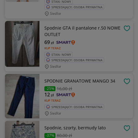
STAN: NOWY
SPRZEDAJĄCY: OSOBA PRYWATNA
Siedlce
Spodnie GTA il pantalone r.50 NOWE
OBSE
OUTLET
69
zł
KUP TERAZ
STAN: NOWY
SPRZEDAJĄCY: OSOBA PRYWATNA
Siedlce
SPODNIE GRANATOWE MANGO 34
OBSE
16
,00 zł
-25%
12
zł
KUP TERAZ
SPRZEDAJĄCY: OSOBA PRYWATNA
Siedlce
Spodnie, szorty, bermudy lato
OBSE
80
,00 zł
-37%