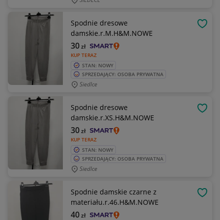
Spodnie dresowe
OBSE
damskie.r.M.H&M.NOWE
30
zł
KUP TERAZ
STAN: NOWY
SPRZEDAJĄCY: OSOBA PRYWATNA
Siedlce
Spodnie dresowe
OBSE
damskie.r.XS.H&M.NOWE
30
zł
KUP TERAZ
STAN: NOWY
SPRZEDAJĄCY: OSOBA PRYWATNA
Siedlce
Spodnie damskie czarne z
OBSE
materiału.r.46.H&M.NOWE
40
zł