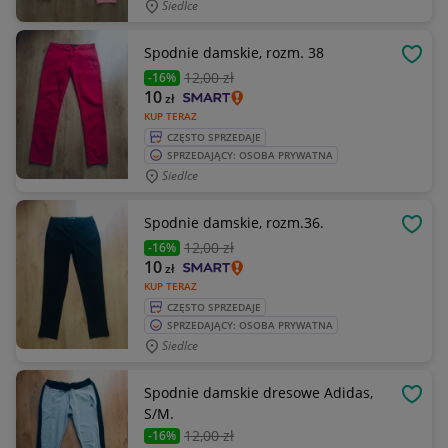
Siedlce
Spodnie damskie, rozm. 38
OBSE
12
,00 zł
-16%
10
zł
KUP TERAZ
CZĘSTO SPRZEDAJE
SPRZEDAJĄCY: OSOBA PRYWATNA
Siedlce
Spodnie damskie, rozm.36.
OBSE
12
,00 zł
-16%
10
zł
KUP TERAZ
CZĘSTO SPRZEDAJE
SPRZEDAJĄCY: OSOBA PRYWATNA
Siedlce
Spodnie damskie dresowe Adidas,
OBSE
S/M.
12
,00 zł
-16%