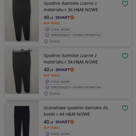
Spodnie damskie czarne z
OBSE
materiału.r.36.H&M.NOWE
40
zł
KUP TERAZ
STAN: NOWY
SPRZEDAJĄCY: OSOBA PRYWATNA
Siedlce
Spodnie damskie czarne z
OBSE
materiału.r.34.H&M.NOWE
40
zł
KUP TERAZ
STAN: NOWY
SPRZEDAJĄCY: OSOBA PRYWATNA
Siedlce
Granatowe spodnie damskie do
OBSE
kostki r.44 H&M NOWE
40
zł
KUP TERAZ
STAN: NOWY