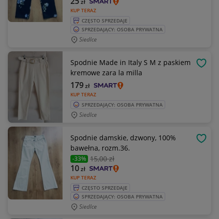
25
zł
KUP TERAZ
CZĘSTO SPRZEDAJE
SPRZEDAJĄCY: OSOBA PRYWATNA
Siedlce
Spodnie Made in Italy S M z paskiem
OBSE
kremowe zara la milla
179
zł
KUP TERAZ
SPRZEDAJĄCY: OSOBA PRYWATNA
Siedlce
Spodnie damskie, dzwony, 100%
OBSE
bawełna, rozm.36.
15
,00 zł
-33%
10
zł
KUP TERAZ
CZĘSTO SPRZEDAJE
SPRZEDAJĄCY: OSOBA PRYWATNA
Siedlce