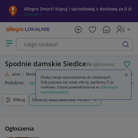
Allegro Smart! Kupuj i sprzedawaj z dostawą za 0 zł
Sprawdź »
Otwórz menu z kategoriami
szukaj
Spodnie damskie Siedlce
74
ogłoszenia
POL
egro Lokalnie
Moda
Odzież, Obuwie, Dodatki
Odzież damska
Spodnie
Zamkn
Dodaj swoje wyszukiwania do ulubionych.
Gdy pojawią się nowe oferty, wyślemy Ci je
Podobne:
spodnie
spodnie robocze
spodnie męskie
spod
mailowo. Ustaw powiadomienia w
ulubionych
wyszukiwaniach
.
Filtruj
Siedlce, Mazowieckie, +0 km
Ogłoszenia