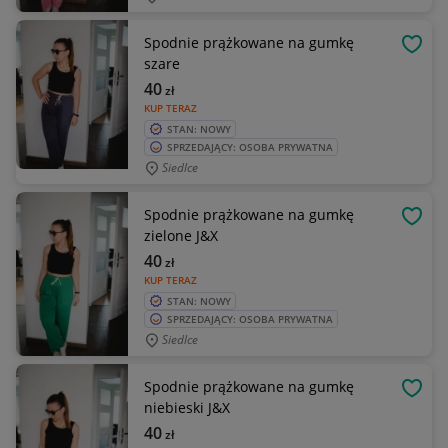
Spodnie prążkowane na gumkę
OBSE
szare
40
zł
KUP TERAZ
STAN: NOWY
SPRZEDAJĄCY: OSOBA PRYWATNA
Siedlce
Spodnie prążkowane na gumkę
OBSE
zielone J&X
40
zł
KUP TERAZ
STAN: NOWY
SPRZEDAJĄCY: OSOBA PRYWATNA
Siedlce
Spodnie prążkowane na gumkę
OBSE
niebieski J&X
40
zł