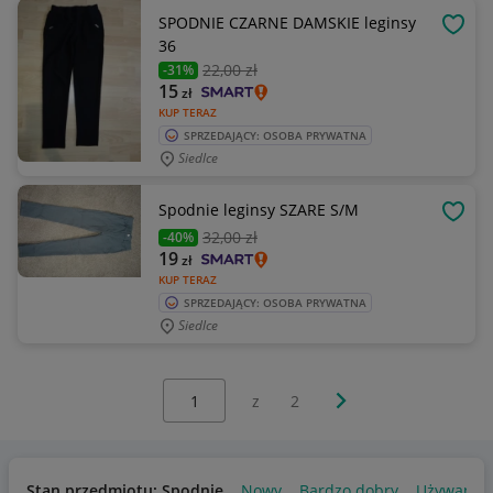
SPODNIE CZARNE DAMSKIE leginsy
OBSE
36
22
,00 zł
-31%
15
zł
KUP TERAZ
SPRZEDAJĄCY: OSOBA PRYWATNA
Siedlce
Spodnie leginsy SZARE S/M
OBSE
32
,00 zł
-40%
19
zł
KUP TERAZ
SPRZEDAJĄCY: OSOBA PRYWATNA
Siedlce
Wybierz stronę:
Następna strona
z
2
Stan przedmiotu: Spodnie
Nowy
Bardzo dobry
Używany