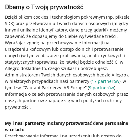
Dbamy o Twoją prywatność
Dzięki plikom cookies i technologiom pokrewnym
(np. piksele,
SDK)
oraz przetwarzaniu Twoich danych osobowych
(między
innymi unikalne identyfikatory, dane przeglądarki)
, możemy
zapewnić, że dopasujemy do Ciebie wyświetlane treści.
Wyrażając zgodę na przechowywanie informacji na
urządzeniu końcowym lub dostęp do nich i przetwarzanie
danych (w tym w obszarze profilowania, analiz rynkowych i
statystycznych) sprawiasz, że łatwiej będzie odnaleźć Ci w
Allegro dokładnie to, czego szukasz i potrzebujesz.
Administratorem Twoich danych osobowych będzie Allegro a
w niektórych przypadkach nasi partnerzy (
17
partnerów
), w
tym tzw. “Zaufani Partnerzy IAB Europe” (
9
partnerów
).
Przydatne informacje
Informacja o celach przetwarzania danych osobowych przez
naszych partnerów znajduje się w ich politykach ochrony
prywatności.
Jak to działa
Napisz do nas
My i nasi partnerzy możemy przetwarzać dane personalne
w celach:
Allegro Gadane dla sprzedających
Przechowywanie informacji na urządzeniu lub dostęp do