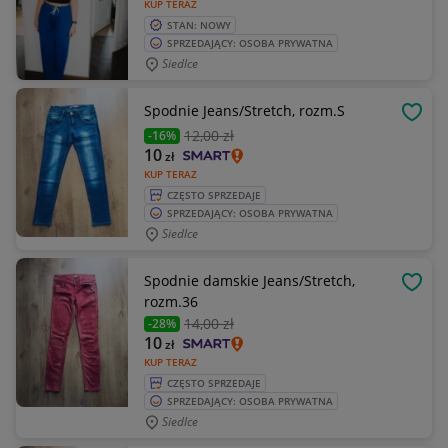
KUP TERAZ
STAN: NOWY
SPRZEDAJĄCY: OSOBA PRYWATNA
Siedlce
Spodnie Jeans/Stretch, rozm.S
OBSE
12
,00 zł
-16%
10
zł
KUP TERAZ
CZĘSTO SPRZEDAJE
SPRZEDAJĄCY: OSOBA PRYWATNA
Siedlce
Spodnie damskie Jeans/Stretch,
OBSE
rozm.36
14
,00 zł
-28%
10
zł
KUP TERAZ
CZĘSTO SPRZEDAJE
SPRZEDAJĄCY: OSOBA PRYWATNA
Siedlce