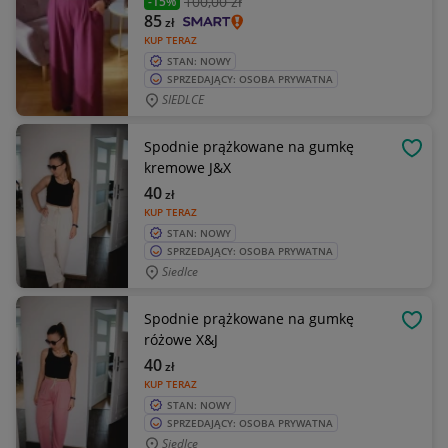
100
,00 zł
-15%
85
zł
KUP TERAZ
STAN: NOWY
SPRZEDAJĄCY: OSOBA PRYWATNA
SIEDLCE
Spodnie prążkowane na gumkę
OBSE
kremowe J&X
40
zł
KUP TERAZ
STAN: NOWY
SPRZEDAJĄCY: OSOBA PRYWATNA
Siedlce
Spodnie prążkowane na gumkę
OBSE
różowe X&J
40
zł
KUP TERAZ
STAN: NOWY
SPRZEDAJĄCY: OSOBA PRYWATNA
Siedlce