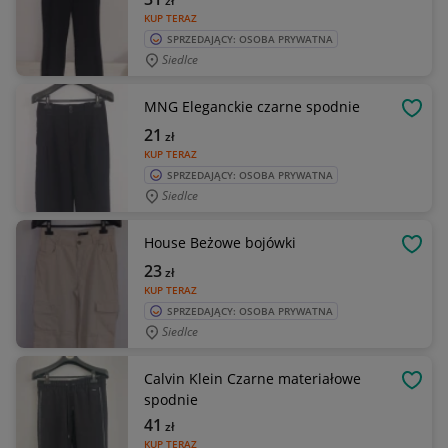
zł
KUP TERAZ
SPRZEDAJĄCY: OSOBA PRYWATNA
Siedlce
MNG Eleganckie czarne spodnie
OBSE
21
zł
KUP TERAZ
SPRZEDAJĄCY: OSOBA PRYWATNA
Siedlce
House Beżowe bojówki
OBSE
23
zł
KUP TERAZ
SPRZEDAJĄCY: OSOBA PRYWATNA
Siedlce
Calvin Klein Czarne materiałowe
OBSE
spodnie
41
zł
KUP TERAZ