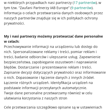
w niektórych przypadkach nasi partnerzy (
17
partnerów
), w
Nawigacja
tym tzw. “Zaufani Partnerzy IAB Europe” (
9
partnerów
).
Przydatne informacje
Informacja o celach przetwarzania danych osobowych przez
naszych partnerów znajduje się w ich politykach ochrony
prywatności.
Jak to działa
Napisz do nas
My i nasi partnerzy możemy przetwarzać dane personalne
w celach:
Allegro Gadane dla sprzedających
Przechowywanie informacji na urządzeniu lub dostęp do
Allegro Gadane dla kupujących
nich
.
Spersonalizowane reklamy i treści, pomiar reklam i
treści, badanie odbiorców i ulepszanie usług
.
Zapewnienie
Mapa miejscowości
bezpieczeństwa, zapobieganie oszustwom i naprawianie
błędów
.
Dostarczanie i prezentowanie reklam i treści
.
Informacje prawne
Zapisanie decyzji dotyczących prywatności oraz informowanie
o nich
.
Dopasowanie i łączenie danych z innych źródeł
.
Regulamin
Łączenie różnych urządzeń
.
Identyfikacja urządzeń na
podstawie informacji przesyłanych automatycznie
.
Polityka plików "cookies"
Twoje dane personalne przetwarzamy również w celu
ułatwiania korzystania z naszych stron
Ustawienia plików "cookies"
Cele przetwarzania szczegółowo opisane są w ustawieniach
Udostępnianie lokalizacji