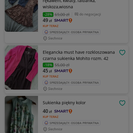
rękawem, kwiaty, falbanka,
wiskoza,wiosna
69
,00 zł
do negocjacji
-28%
49
zł
KUP TERAZ
SPRZEDAJĄCY: OSOBA PRYWATNA
Siechnice
Elegancka must have rozkloszowana
OBSE
czarna sukienka Mohito rozm. 42
55
,00 zł
-18%
45
zł
KUP TERAZ
SPRZEDAJĄCY: OSOBA PRYWATNA
Siechnice
Sukienka piękny kolor
OBSE
40
zł
KUP TERAZ
SPRZEDAJĄCY: OSOBA PRYWATNA
Siechnice