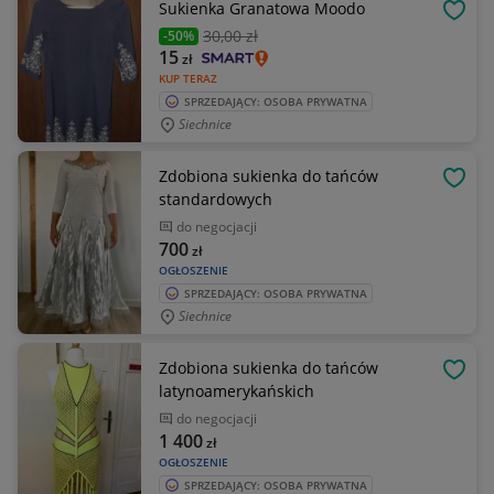
Sukienka Granatowa Moodo
OBSE
30
,00 zł
-50%
15
zł
KUP TERAZ
SPRZEDAJĄCY: OSOBA PRYWATNA
Siechnice
Zdobiona sukienka do tańców
OBSE
standardowych
do negocjacji
700
zł
OGŁOSZENIE
SPRZEDAJĄCY: OSOBA PRYWATNA
Siechnice
Zdobiona sukienka do tańców
OBSE
latynoamerykańskich
do negocjacji
1 400
zł
OGŁOSZENIE
SPRZEDAJĄCY: OSOBA PRYWATNA