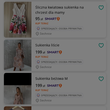
Śliczna kwiatowa sukienka na
OBSE
chrzest dla mamy
95
zł
KUP TERAZ
SPRZEDAJĄCY: OSOBA PRYWATNA
Siechnice
Sukienka liście
OBSE
199
zł
KUP TERAZ
SPRZEDAJĄCY: OSOBA PRYWATNA
Siechnice
Sukienka beżowa M
OBSE
199
zł
KUP TERAZ
SPRZEDAJĄCY: OSOBA PRYWATNA
Siechnice