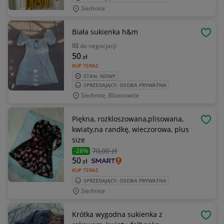
Siechnice
Biała sukienka h&m
OBSE
do negocjacji
50
zł
KUP TERAZ
STAN: NOWY
SPRZEDAJĄCY: OSOBA PRYWATNA
Siechnice, Blizanowice
Piękna, rozkloszowana,plisowana,
OBSE
kwiaty,na randkę, wieczorowa, plus
size
70
,00 zł
-28%
50
zł
KUP TERAZ
SPRZEDAJĄCY: OSOBA PRYWATNA
Siechnice
Krótka wygodna sukienka z
OBSE