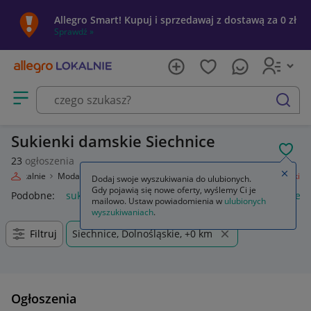
Allegro Smart! Kupuj i sprzedawaj z dostawą za 0 zł
Sprawdź »
Otwórz menu z kategoriami
szukaj
Sukienki damskie Siechnice
POL
23
ogłoszenia
Zamkn
gro Lokalnie
Moda
Odzież, Obuwie, Dodatki
Odzież damska
Sukienki
Dodaj swoje wyszukiwania do ulubionych.
Gdy pojawią się nowe oferty, wyślemy Ci je
Podobne:
sukienki
sukienki wieczorowe
sukienki na wesele
mailowo. Ustaw powiadomienia w
ulubionych
wyszukiwaniach
.
Filtruj
Siechnice, Dolnośląskie, +0 km
Ogłoszenia