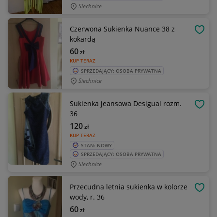
Siechnice
Czerwona Sukienka Nuance 38 z
OBSE
kokardą
60
zł
KUP TERAZ
SPRZEDAJĄCY: OSOBA PRYWATNA
Siechnice
Sukienka jeansowa Desigual rozm.
OBSE
36
120
zł
KUP TERAZ
STAN: NOWY
SPRZEDAJĄCY: OSOBA PRYWATNA
Siechnice
Przecudna letnia sukienka w kolorze
OBSE
wody, r. 36
60
zł