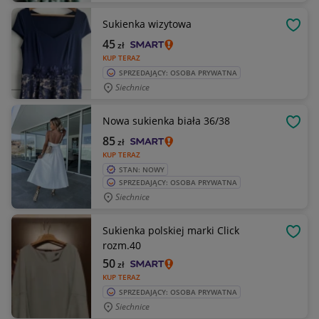
Sukienka wizytowa
OBSE
45
zł
KUP TERAZ
SPRZEDAJĄCY: OSOBA PRYWATNA
Siechnice
Nowa sukienka biała 36/38
OBSE
85
zł
KUP TERAZ
STAN: NOWY
SPRZEDAJĄCY: OSOBA PRYWATNA
Siechnice
Sukienka polskiej marki Click
OBSE
rozm.40
50
zł
KUP TERAZ
SPRZEDAJĄCY: OSOBA PRYWATNA
Siechnice