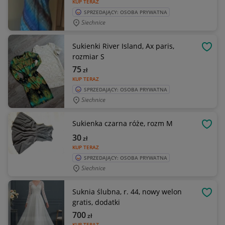
KUP TERAZ
SPRZEDAJĄCY: OSOBA PRYWATNA
Siechnice
Sukienki River Island, Ax paris,
OBSE
rozmiar S
75
zł
KUP TERAZ
SPRZEDAJĄCY: OSOBA PRYWATNA
Siechnice
Sukienka czarna róże, rozm M
OBSE
30
zł
KUP TERAZ
SPRZEDAJĄCY: OSOBA PRYWATNA
Siechnice
Suknia ślubna, r. 44, nowy welon
OBSE
gratis, dodatki
700
zł
KUP TERAZ