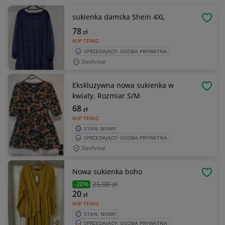
sukienka damska Shein 4XL
OBSE
78
zł
KUP TERAZ
SPRZEDAJĄCY: OSOBA PRYWATNA
Siechnice
Ekskluzywna nowa sukienka w
OBSE
kwiaty. Rozmiar S/M
68
zł
KUP TERAZ
STAN: NOWY
SPRZEDAJĄCY: OSOBA PRYWATNA
Siechnice
Nowa sukienka boho
OBSE
25
,00 zł
-20%
20
zł
KUP TERAZ
STAN: NOWY
SPRZEDAJĄCY: OSOBA PRYWATNA