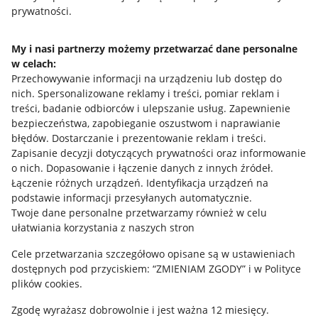
prywatności.
Jak to działa
Napisz do nas
My i nasi partnerzy możemy przetwarzać dane personalne
w celach:
Allegro Gadane dla sprzedających
Przechowywanie informacji na urządzeniu lub dostęp do
Allegro Gadane dla kupujących
nich
.
Spersonalizowane reklamy i treści, pomiar reklam i
treści, badanie odbiorców i ulepszanie usług
.
Zapewnienie
Mapa miejscowości
bezpieczeństwa, zapobieganie oszustwom i naprawianie
błędów
.
Dostarczanie i prezentowanie reklam i treści
.
Informacje prawne
Zapisanie decyzji dotyczących prywatności oraz informowanie
o nich
.
Dopasowanie i łączenie danych z innych źródeł
.
Regulamin
Łączenie różnych urządzeń
.
Identyfikacja urządzeń na
podstawie informacji przesyłanych automatycznie
.
Polityka plików "cookies"
Twoje dane personalne przetwarzamy również w celu
ułatwiania korzystania z naszych stron
Ustawienia plików "cookies"
Cele przetwarzania szczegółowo opisane są w ustawieniach
Udostępnianie lokalizacji
dostępnych pod przyciskiem: “ZMIENIAM ZGODY” i w Polityce
Informacje dla Aktu o Usługach Cyfrowych
plików cookies.
Zgodę wyrażasz dobrowolnie i jest ważna 12 miesięcy.
Pobierz aplikację