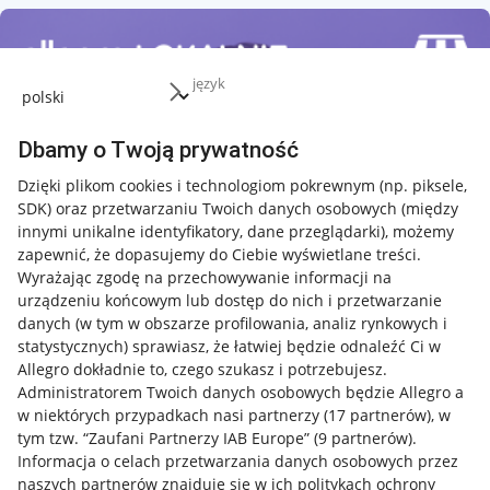
język
Dbamy o Twoją prywatność
Dzięki plikom cookies i technologiom pokrewnym
(np. piksele,
SDK)
oraz przetwarzaniu Twoich danych osobowych
(między
innymi unikalne identyfikatory, dane przeglądarki)
, możemy
zapewnić, że dopasujemy do Ciebie wyświetlane treści.
Wyrażając zgodę na przechowywanie informacji na
urządzeniu końcowym lub dostęp do nich i przetwarzanie
danych (w tym w obszarze profilowania, analiz rynkowych i
statystycznych) sprawiasz, że łatwiej będzie odnaleźć Ci w
Allegro dokładnie to, czego szukasz i potrzebujesz.
Administratorem Twoich danych osobowych będzie Allegro a
w niektórych przypadkach nasi partnerzy (
17
partnerów
), w
tym tzw. “Zaufani Partnerzy IAB Europe” (
9
partnerów
).
Przydatne informacje
Informacja o celach przetwarzania danych osobowych przez
naszych partnerów znajduje się w ich politykach ochrony