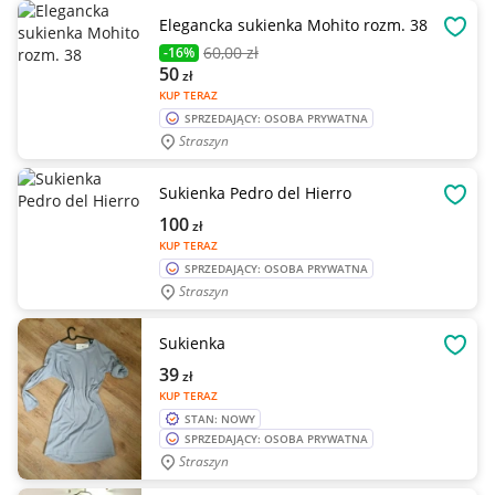
Elegancka sukienka Mohito rozm. 38
OBSE
60
,00 zł
-16%
50
zł
KUP TERAZ
SPRZEDAJĄCY: OSOBA PRYWATNA
Straszyn
Sukienka Pedro del Hierro
OBSE
100
zł
KUP TERAZ
SPRZEDAJĄCY: OSOBA PRYWATNA
Straszyn
Sukienka
OBSE
39
zł
KUP TERAZ
STAN: NOWY
SPRZEDAJĄCY: OSOBA PRYWATNA
Straszyn