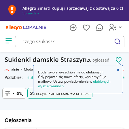
Allegro Smart! Kupuj i sprzedawaj z dostawą za 0 zł
Sprawdź »
Otwórz menu z kategoriami
szukaj
Sukienki damskie Straszyn
26
ogłoszeń
POL
gro Lokalnie
Moda
Odzież, Obuwie, Dodatki
Odzież damska
Sukienki
Zamkn
Dodaj swoje wyszukiwania do ulubionych.
Gdy pojawią się nowe oferty, wyślemy Ci je
Podobne:
sukienki
sukienki wieczorowe
sukienki na wesele
mailowo. Ustaw powiadomienia w
ulubionych
wyszukiwaniach
.
Filtruj
Straszyn, Pomorskie, +0 km
Ogłoszenia