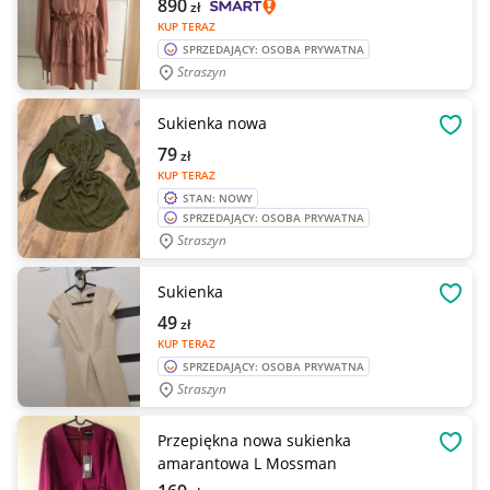
890
zł
KUP TERAZ
SPRZEDAJĄCY: OSOBA PRYWATNA
Straszyn
Sukienka nowa
OBSE
79
zł
KUP TERAZ
STAN: NOWY
SPRZEDAJĄCY: OSOBA PRYWATNA
Straszyn
Sukienka
OBSE
49
zł
KUP TERAZ
SPRZEDAJĄCY: OSOBA PRYWATNA
Straszyn
Przepiękna nowa sukienka
OBSE
amarantowa L Mossman