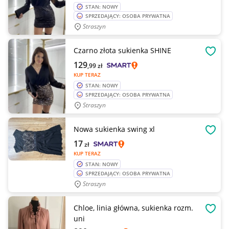
STAN: NOWY
SPRZEDAJĄCY: OSOBA PRYWATNA
Straszyn
Czarno złota sukienka SHINE
OBSE
129
,99
zł
KUP TERAZ
STAN: NOWY
SPRZEDAJĄCY: OSOBA PRYWATNA
Straszyn
Nowa sukienka swing xl
OBSE
17
zł
KUP TERAZ
STAN: NOWY
SPRZEDAJĄCY: OSOBA PRYWATNA
Straszyn
Chloe, linia główna, sukienka rozm.
OBSE
uni