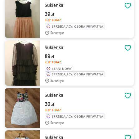
Sukienka
OBSE
39
zł
KUP TERAZ
SPRZEDAJĄCY: OSOBA PRYWATNA
Straszyn
Sukienka
OBSE
89
zł
KUP TERAZ
STAN: NOWY
SPRZEDAJĄCY: OSOBA PRYWATNA
Straszyn
Sukienka
OBSE
30
zł
KUP TERAZ
SPRZEDAJĄCY: OSOBA PRYWATNA
Straszyn
Sukienka