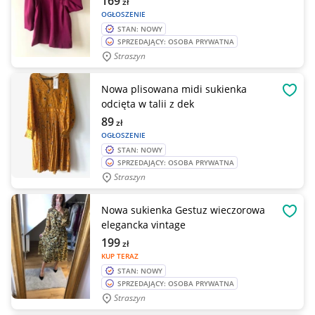
169
zł
OGŁOSZENIE
STAN: NOWY
SPRZEDAJĄCY: OSOBA PRYWATNA
Straszyn
Nowa plisowana midi sukienka
OBSE
odcięta w talii z dek
89
zł
OGŁOSZENIE
STAN: NOWY
SPRZEDAJĄCY: OSOBA PRYWATNA
Straszyn
Nowa sukienka Gestuz wieczorowa
OBSE
elegancka vintage
199
zł
KUP TERAZ
STAN: NOWY
SPRZEDAJĄCY: OSOBA PRYWATNA
Straszyn