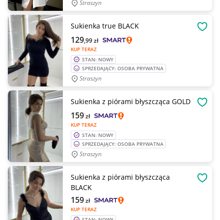
Straszyn
Sukienka true BLACK
OBSE
129
,99
zł
KUP TERAZ
STAN: NOWY
SPRZEDAJĄCY: OSOBA PRYWATNA
Straszyn
Sukienka z piórami błyszcząca GOLD
OBSE
159
zł
KUP TERAZ
STAN: NOWY
SPRZEDAJĄCY: OSOBA PRYWATNA
Straszyn
Sukienka z piórami błyszcząca
OBSE
BLACK
159
zł
KUP TERAZ
STAN: NOWY