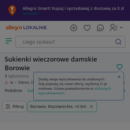
Allegro Smart! Kupuj i sprzedawaj z dostawą za 0 zł
Sprawdź »
Otwórz menu z kategoriami
szukaj
Sukienki wieczorowe damskie
Borowie
POL
3
ogłoszenia
Zamkn
Dodaj swoje wyszukiwania do ulubionych.
Moda
Odzież, Obuwie, Dodatki
Odzież damska
Sukienki wieczorowe
Gdy pojawią się nowe oferty, wyślemy Ci je
mailowo. Ustaw powiadomienia w
ulubionych
Podobne:
sukienki wieczorowe
czarne sukienki wieczorowe
wyszukiwaniach
.
Filtruj
Borowie, Mazowieckie, +0 km