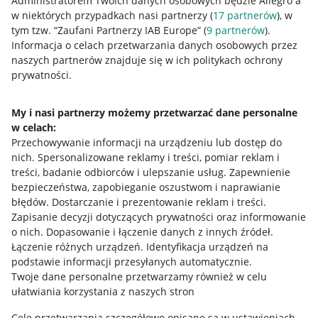
Administratorem Twoich danych osobowych będzie Allegro a
w niektórych przypadkach nasi partnerzy (
17
partnerów
), w
tym tzw. “Zaufani Partnerzy IAB Europe” (
9
partnerów
).
Przydatne informacje
Informacja o celach przetwarzania danych osobowych przez
naszych partnerów znajduje się w ich politykach ochrony
prywatności.
Jak to działa
Napisz do nas
My i nasi partnerzy możemy przetwarzać dane personalne
w celach:
Allegro Gadane dla sprzedających
Przechowywanie informacji na urządzeniu lub dostęp do
Allegro Gadane dla kupujących
nich
.
Spersonalizowane reklamy i treści, pomiar reklam i
treści, badanie odbiorców i ulepszanie usług
.
Zapewnienie
Mapa miejscowości
bezpieczeństwa, zapobieganie oszustwom i naprawianie
błędów
.
Dostarczanie i prezentowanie reklam i treści
.
Informacje prawne
Zapisanie decyzji dotyczących prywatności oraz informowanie
o nich
.
Dopasowanie i łączenie danych z innych źródeł
.
Regulamin
Łączenie różnych urządzeń
.
Identyfikacja urządzeń na
podstawie informacji przesyłanych automatycznie
.
Polityka plików "cookies"
Twoje dane personalne przetwarzamy również w celu
ułatwiania korzystania z naszych stron
Ustawienia plików "cookies"
Cele przetwarzania szczegółowo opisane są w ustawieniach