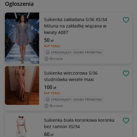
Ogłoszenia
Sukienka zakładana S/36 XS/34
OBSE
Miluna na zakładkę wiązana w
kwiaty A087
50
zł
KUP TERAZ
SPRZEDAJĄCY: OSOBA PRYWATNA
Borowie
Sukienka wieczorowa S/36
OBSE
studniówka wesele maxi
100
zł
KUP TERAZ
SPRZEDAJĄCY: OSOBA PRYWATNA
Borowie
Sukienka biała koronkowa koronka
OBSE
bez ramion XS/34
60
zł