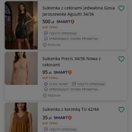
Sukienka z cekinami jedwabna Gosia
OBSE
Jaroszewska Aguutti 34/36
500
zł
KUP TERAZ
CZĘSTO SPRZEDAJE
SPRZEDAJĄCY: OSOBA PRYWATNA
Halinów
Sukienka Precis 34/36 Nowa z
OBSE
cekinami
95
zł
KUP TERAZ
STAN: NOWY
CZĘSTO SPRZEDAJE
SPRZEDAJĄCY: OSOBA PRYWATNA
Halinów
Sukienka z koronką TU 42/44
OBSE
35
zł
KUP TERAZ
CZĘSTO SPRZEDAJE