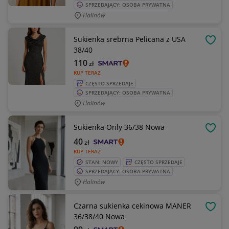
SPRZEDAJĄCY: OSOBA PRYWATNA
Halinów
Sukienka srebrna Pelicana z USA
OBSE
38/40
110
zł
KUP TERAZ
CZĘSTO SPRZEDAJE
SPRZEDAJĄCY: OSOBA PRYWATNA
Halinów
Sukienka Only 36/38 Nowa
OBSE
40
zł
KUP TERAZ
STAN: NOWY
CZĘSTO SPRZEDAJE
SPRZEDAJĄCY: OSOBA PRYWATNA
Halinów
Czarna sukienka cekinowa MANER
OBSE
36/38/40 Nowa