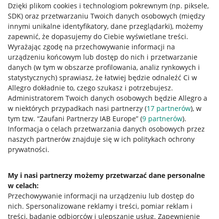
Dzięki plikom cookies i technologiom pokrewnym
(np. piksele,
SDK)
oraz przetwarzaniu Twoich danych osobowych
(między
innymi unikalne identyfikatory, dane przeglądarki)
, możemy
zapewnić, że dopasujemy do Ciebie wyświetlane treści.
Wyrażając zgodę na przechowywanie informacji na
urządzeniu końcowym lub dostęp do nich i przetwarzanie
danych (w tym w obszarze profilowania, analiz rynkowych i
statystycznych) sprawiasz, że łatwiej będzie odnaleźć Ci w
Allegro dokładnie to, czego szukasz i potrzebujesz.
Administratorem Twoich danych osobowych będzie Allegro a
w niektórych przypadkach nasi partnerzy (
17
partnerów
), w
tym tzw. “Zaufani Partnerzy IAB Europe” (
9
partnerów
).
Przydatne informacje
Informacja o celach przetwarzania danych osobowych przez
naszych partnerów znajduje się w ich politykach ochrony
prywatności.
Jak to działa
Napisz do nas
My i nasi partnerzy możemy przetwarzać dane personalne
w celach:
Allegro Gadane dla sprzedających
Przechowywanie informacji na urządzeniu lub dostęp do
Allegro Gadane dla kupujących
nich
.
Spersonalizowane reklamy i treści, pomiar reklam i
treści, badanie odbiorców i ulepszanie usług
.
Zapewnienie