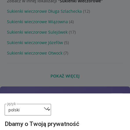
Zobacz w innej lokalizacji
"Sukienki wieczorowe"
Sukienki wieczorowe Długa Szlachecka
(12)
Sukienki wieczorowe Wiązowna
(4)
Sukienki wieczorowe Sulejówek
(17)
Sukienki wieczorowe Józefów
(5)
Sukienki wieczorowe Otwock
(7)
POKAŻ WIĘCEJ
język
Dbamy o Twoją prywatność