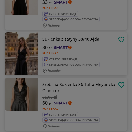
33
zł
KUP TERAZ
CZĘSTO SPRZEDAJE
SPRZEDAJĄCY: OSOBA PRYWATNA
Halinów
Sukienka z satyny 38/40 Ajda
OBSE
30
zł
KUP TERAZ
CZĘSTO SPRZEDAJE
SPRZEDAJĄCY: OSOBA PRYWATNA
Halinów
Srebrna Sukienka 36 Tafta Elegancka
OBSE
Glamour
65
,00 zł
60
zł
KUP TERAZ
CZĘSTO SPRZEDAJE
SPRZEDAJĄCY: OSOBA PRYWATNA
Halinów