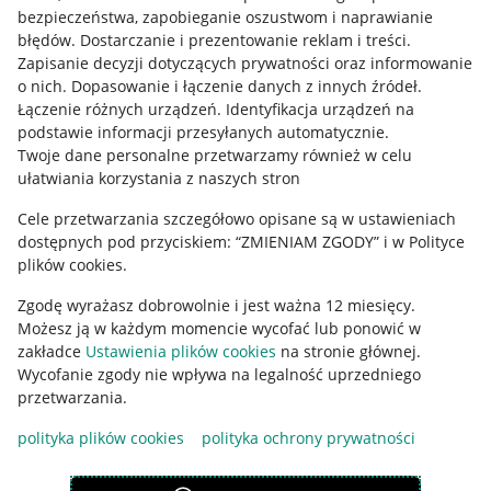
Mapa miejscowości
bezpieczeństwa, zapobieganie oszustwom i naprawianie
błędów
.
Dostarczanie i prezentowanie reklam i treści
.
Informacje prawne
Zapisanie decyzji dotyczących prywatności oraz informowanie
o nich
.
Dopasowanie i łączenie danych z innych źródeł
.
Regulamin
Łączenie różnych urządzeń
.
Identyfikacja urządzeń na
podstawie informacji przesyłanych automatycznie
.
Polityka plików "cookies"
Twoje dane personalne przetwarzamy również w celu
ułatwiania korzystania z naszych stron
Ustawienia plików "cookies"
Cele przetwarzania szczegółowo opisane są w ustawieniach
Udostępnianie lokalizacji
dostępnych pod przyciskiem: “ZMIENIAM ZGODY” i w Polityce
Informacje dla Aktu o Usługach Cyfrowych
plików cookies.
Zgodę wyrażasz dobrowolnie i jest ważna 12 miesięcy.
Pobierz aplikację
Możesz ją w każdym momencie wycofać lub ponowić w
zakładce
Ustawienia plików cookies
na stronie głównej.
Wycofanie zgody nie wpływa na legalność uprzedniego
przetwarzania.
polityka plików cookies
polityka ochrony prywatności