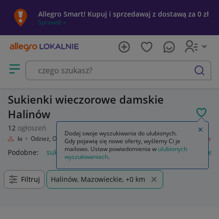
Allegro Smart! Kupuj i sprzedawaj z dostawą za 0 zł
Sprawdź »
Otwórz menu z kategoriami
szukaj
Sukienki wieczorowe damskie
Halinów
POL
12
ogłoszeń
Zamkn
Dodaj swoje wyszukiwania do ulubionych.
Moda
Odzież, Obuwie, Dodatki
Odzież damska
Sukienki wieczorowe
Gdy pojawią się nowe oferty, wyślemy Ci je
mailowo. Ustaw powiadomienia w
ulubionych
Podobne:
sukienki wieczorowe
czarne sukienki wieczorowe
wyszukiwaniach
.
Filtruj
Halinów, Mazowieckie, +0 km