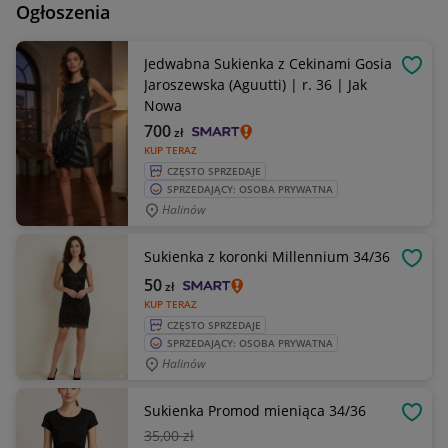
Ogłoszenia
Jedwabna Sukienka z Cekinami Gosia
OBSE
Jaroszewska (Aguutti) | r. 36 | Jak
Nowa
700
zł
KUP TERAZ
CZĘSTO SPRZEDAJE
SPRZEDAJĄCY: OSOBA PRYWATNA
Halinów
Sukienka z koronki Millennium 34/36
OBSE
50
zł
KUP TERAZ
CZĘSTO SPRZEDAJE
SPRZEDAJĄCY: OSOBA PRYWATNA
Halinów
Sukienka Promod mieniąca 34/36
OBSE
35
,00 zł