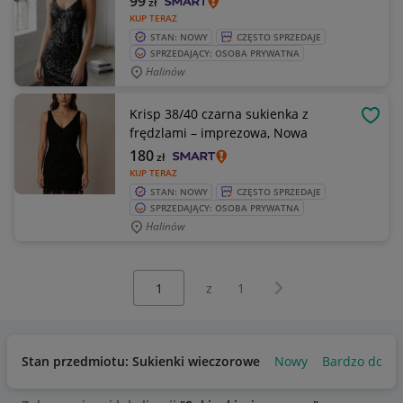
99
zł
KUP TERAZ
STAN: NOWY
CZĘSTO SPRZEDAJE
SPRZEDAJĄCY: OSOBA PRYWATNA
Halinów
Krisp 38/40 czarna sukienka z
OBSE
frędzlami – imprezowa, Nowa
180
zł
KUP TERAZ
STAN: NOWY
CZĘSTO SPRZEDAJE
SPRZEDAJĄCY: OSOBA PRYWATNA
Halinów
Wybierz stronę:
Następna strona
z
1
Stan przedmiotu: Sukienki wieczorowe
Nowy
Bardzo dobry