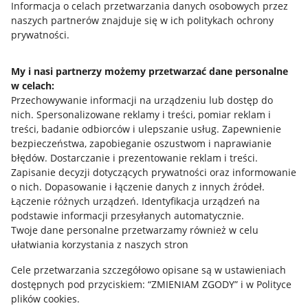
Przydatne informacje
Informacja o celach przetwarzania danych osobowych przez
naszych partnerów znajduje się w ich politykach ochrony
prywatności.
Jak to działa
Napisz do nas
My i nasi partnerzy możemy przetwarzać dane personalne
w celach:
Allegro Gadane dla sprzedających
Przechowywanie informacji na urządzeniu lub dostęp do
Allegro Gadane dla kupujących
nich
.
Spersonalizowane reklamy i treści, pomiar reklam i
treści, badanie odbiorców i ulepszanie usług
.
Zapewnienie
Mapa miejscowości
bezpieczeństwa, zapobieganie oszustwom i naprawianie
błędów
.
Dostarczanie i prezentowanie reklam i treści
.
Informacje prawne
Zapisanie decyzji dotyczących prywatności oraz informowanie
o nich
.
Dopasowanie i łączenie danych z innych źródeł
.
Regulamin
Łączenie różnych urządzeń
.
Identyfikacja urządzeń na
podstawie informacji przesyłanych automatycznie
.
Polityka plików "cookies"
Twoje dane personalne przetwarzamy również w celu
ułatwiania korzystania z naszych stron
Ustawienia plików "cookies"
Cele przetwarzania szczegółowo opisane są w ustawieniach
Udostępnianie lokalizacji
dostępnych pod przyciskiem: “ZMIENIAM ZGODY” i w Polityce
Informacje dla Aktu o Usługach Cyfrowych
plików cookies.