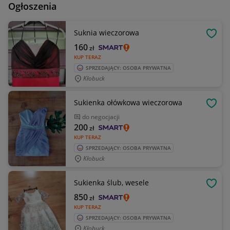
Ogłoszenia
Suknia wieczorowa
OBSE
160
zł
KUP TERAZ
SPRZEDAJĄCY: OSOBA PRYWATNA
Kłobuck
Sukienka ołówkowa wieczorowa
OBSE
do negocjacji
200
zł
KUP TERAZ
SPRZEDAJĄCY: OSOBA PRYWATNA
Kłobuck
Sukienka ślub, wesele
OBSE
850
zł
KUP TERAZ
SPRZEDAJĄCY: OSOBA PRYWATNA
Kłobuck