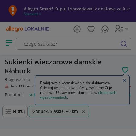
Allegro Smart! Kupuj i sprzedawaj z dostawą za 0 zł
Sprawdź »
Otwórz menu z kategoriami
szukaj
Sukienki wieczorowe damskie
Kłobuck
POL
3
ogłoszenia
Zamkn
Dodaj swoje wyszukiwania do ulubionych.
Moda
Odzież, Obuwie, Dodatki
Odzież damska
Sukienki wieczorowe
Gdy pojawią się nowe oferty, wyślemy Ci je
mailowo. Ustaw powiadomienia w
ulubionych
Podobne:
sukienki wieczorowe
czarne sukienki wieczorowe
wyszukiwaniach
.
Filtruj
Kłobuck, Śląskie, +0 km