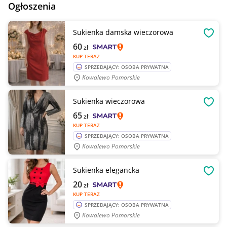
Ogłoszenia
Sukienka damska wieczorowa
OBSE
60
zł
KUP TERAZ
SPRZEDAJĄCY: OSOBA PRYWATNA
Kowalewo Pomorskie
Sukienka wieczorowa
OBSE
65
zł
KUP TERAZ
SPRZEDAJĄCY: OSOBA PRYWATNA
Kowalewo Pomorskie
Sukienka elegancka
OBSE
20
zł
KUP TERAZ
SPRZEDAJĄCY: OSOBA PRYWATNA
Kowalewo Pomorskie