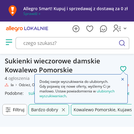
Allegro Smart! Kupuj i sprzedawaj z dostawą za 0 zł
Sprawdź »
Otwórz menu z kategoriami
szukaj
Sukienki wieczorowe damskie
Kowalewo Pomorskie
POL
4
ogłoszenia
Zamkn
Dodaj swoje wyszukiwania do ulubionych.
Moda
Odzież, Obuwie, Dodatki
Odzież damska
Sukienki wieczorowe
Gdy pojawią się nowe oferty, wyślemy Ci je
mailowo. Ustaw powiadomienia w
ulubionych
Podobne:
sukienki wieczorowe
czarne sukienki wieczorowe
wyszukiwaniach
.
Filtruj
Bardzo dobry
Kowalewo Pomorskie, Kujawsk