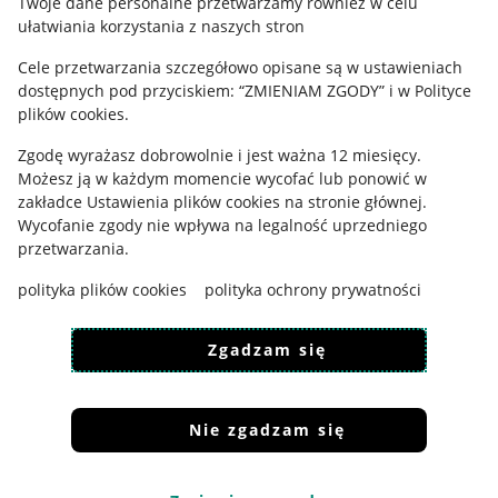
Twoje dane personalne przetwarzamy również w celu
ułatwiania korzystania z naszych stron
Ustawienia plików "cookies"
Cele przetwarzania szczegółowo opisane są w ustawieniach
Udostępnianie lokalizacji
dostępnych pod przyciskiem: “ZMIENIAM ZGODY” i w Polityce
Informacje dla Aktu o Usługach Cyfrowych
plików cookies.
Zgodę wyrażasz dobrowolnie i jest ważna 12 miesięcy.
Pobierz aplikację
Możesz ją w każdym momencie wycofać lub ponowić w
zakładce
Ustawienia plików cookies
na stronie głównej.
Wycofanie zgody nie wpływa na legalność uprzedniego
przetwarzania.
polityka plików cookies
polityka ochrony prywatności
Zgadzam się
Nie zgadzam się
Korzystanie z serwisu oznacza akceptację
regulaminu
.