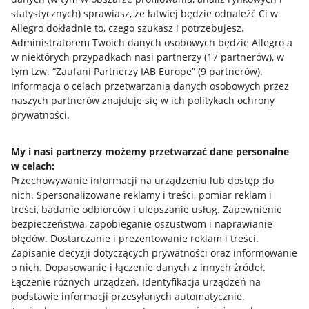
statystycznych) sprawiasz, że łatwiej będzie odnaleźć Ci w
Allegro dokładnie to, czego szukasz i potrzebujesz.
Administratorem Twoich danych osobowych będzie Allegro a
w niektórych przypadkach nasi partnerzy (
17
partnerów
), w
tym tzw. “Zaufani Partnerzy IAB Europe” (
9
partnerów
).
Przydatne informacje
Informacja o celach przetwarzania danych osobowych przez
naszych partnerów znajduje się w ich politykach ochrony
prywatności.
Jak to działa
Napisz do nas
My i nasi partnerzy możemy przetwarzać dane personalne
w celach:
Allegro Gadane dla sprzedających
Przechowywanie informacji na urządzeniu lub dostęp do
Allegro Gadane dla kupujących
nich
.
Spersonalizowane reklamy i treści, pomiar reklam i
treści, badanie odbiorców i ulepszanie usług
.
Zapewnienie
Mapa miejscowości
bezpieczeństwa, zapobieganie oszustwom i naprawianie
błędów
.
Dostarczanie i prezentowanie reklam i treści
.
Informacje prawne
Zapisanie decyzji dotyczących prywatności oraz informowanie
o nich
.
Dopasowanie i łączenie danych z innych źródeł
.
Regulamin
Łączenie różnych urządzeń
.
Identyfikacja urządzeń na
podstawie informacji przesyłanych automatycznie
.
Polityka plików "cookies"