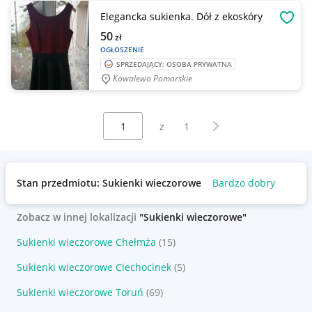
Elegancka sukienka. Dół z ekoskóry
OBSE
50
zł
OGŁOSZENIE
SPRZEDAJĄCY: OSOBA PRYWATNA
Kowalewo Pomorskie
Wybierz stronę:
Następna strona
z
1
Stan przedmiotu: Sukienki wieczorowe
Bardzo dobry
Zobacz w innej lokalizacji
"Sukienki wieczorowe"
Sukienki wieczorowe Chełmża
(15)
Sukienki wieczorowe Ciechocinek
(5)
Sukienki wieczorowe Toruń
(69)