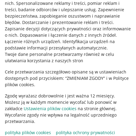
Allegro Gadane dla kupujących
nich
.
Spersonalizowane reklamy i treści, pomiar reklam i
treści, badanie odbiorców i ulepszanie usług
.
Zapewnienie
Mapa miejscowości
bezpieczeństwa, zapobieganie oszustwom i naprawianie
błędów
.
Dostarczanie i prezentowanie reklam i treści
.
Informacje prawne
Zapisanie decyzji dotyczących prywatności oraz informowanie
o nich
.
Dopasowanie i łączenie danych z innych źródeł
.
Regulamin
Łączenie różnych urządzeń
.
Identyfikacja urządzeń na
podstawie informacji przesyłanych automatycznie
.
Polityka plików "cookies"
Twoje dane personalne przetwarzamy również w celu
ułatwiania korzystania z naszych stron
Ustawienia plików "cookies"
Cele przetwarzania szczegółowo opisane są w ustawieniach
Udostępnianie lokalizacji
dostępnych pod przyciskiem: “ZMIENIAM ZGODY” i w Polityce
Informacje dla Aktu o Usługach Cyfrowych
plików cookies.
Zgodę wyrażasz dobrowolnie i jest ważna 12 miesięcy.
Pobierz aplikację
Możesz ją w każdym momencie wycofać lub ponowić w
zakładce
Ustawienia plików cookies
na stronie głównej.
Wycofanie zgody nie wpływa na legalność uprzedniego
przetwarzania.
polityka plików cookies
polityka ochrony prywatności