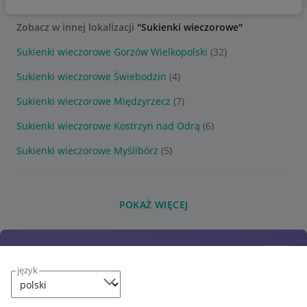
Zobacz w innej lokalizacji
"Sukienki wieczorowe"
Sukienki wieczorowe Gorzów Wielkopolski
(32)
Sukienki wieczorowe Świebodzin
(4)
Sukienki wieczorowe Międzyrzecz
(7)
Sukienki wieczorowe Kostrzyn nad Odrą
(6)
Sukienki wieczorowe Myślibórz
(5)
POKAŻ WIĘCEJ
język