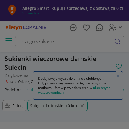
Allegro Smart! Kupuj i sprzedawaj z dostawą za 0 zł
Sprawdź »
Otwórz menu z kategoriami
szukaj
Sukienki wieczorowe damskie
Sulęcin
POL
2
ogłoszenia
Zamkn
Dodaj swoje wyszukiwania do ulubionych.
Moda
Odzież, Obuwie, Dodatki
Odzież damska
Sukienki wieczorowe
Gdy pojawią się nowe oferty, wyślemy Ci je
mailowo. Ustaw powiadomienia w
ulubionych
Podobne:
sukienki wieczorowe
czarne sukienki wieczorowe
wyszukiwaniach
.
Filtruj
Sulęcin, Lubuskie, +0 km