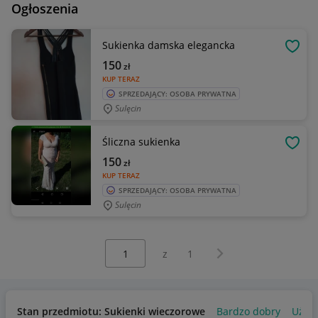
Ogłoszenia
Sukienka damska elegancka
OBSE
150
zł
KUP TERAZ
SPRZEDAJĄCY: OSOBA PRYWATNA
Sulęcin
Śliczna sukienka
OBSE
150
zł
KUP TERAZ
SPRZEDAJĄCY: OSOBA PRYWATNA
Sulęcin
Wybierz stronę:
Następna strona
z
1
Stan przedmiotu: Sukienki wieczorowe
Bardzo dobry
Używ