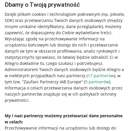
Dbamy o Twoją prywatność
Dzięki plikom cookies i technologiom pokrewnym
(np. piksele,
SDK)
oraz przetwarzaniu Twoich danych osobowych
(między
innymi unikalne identyfikatory, dane przeglądarki)
, możemy
zapewnić, że dopasujemy do Ciebie wyświetlane treści.
Wyrażając zgodę na przechowywanie informacji na
urządzeniu końcowym lub dostęp do nich i przetwarzanie
danych (w tym w obszarze profilowania, analiz rynkowych i
statystycznych) sprawiasz, że łatwiej będzie odnaleźć Ci w
Allegro dokładnie to, czego szukasz i potrzebujesz.
Administratorem Twoich danych osobowych będzie Allegro a
w niektórych przypadkach nasi partnerzy (
17
partnerów
), w
tym tzw. “Zaufani Partnerzy IAB Europe” (
9
partnerów
).
Przydatne informacje
Informacja o celach przetwarzania danych osobowych przez
naszych partnerów znajduje się w ich politykach ochrony
prywatności.
Jak to działa
Napisz do nas
My i nasi partnerzy możemy przetwarzać dane personalne
w celach:
Allegro Gadane dla sprzedających
Przechowywanie informacji na urządzeniu lub dostęp do