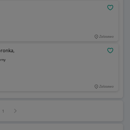
OBSERWU
Zalasewo
oronka,
OBSERWU
arny
Zalasewo
Następna strona
z
1