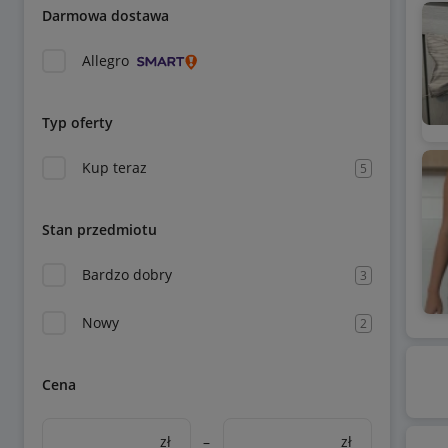
Darmowa dostawa
Allegro
Typ oferty
Kup teraz
5
Stan przedmiotu
Bardzo dobry
3
Nowy
2
Cena
zł
–
zł