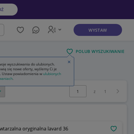
DŹ
WYSTAW
kaj
POLUB WYSZUKIWANIE
Zamknij wskazówkę
oje wyszukiwania do ulubionych.
wią się nowe oferty, wyślemy Ci je
ukienki wieczorowe do kolan
. Ustaw powiadomienia w
ulubionych
waniach
.
Wybierz stronę:
Następna 
z
1
tarzalna oryginalna lavard 36
OBSERWU