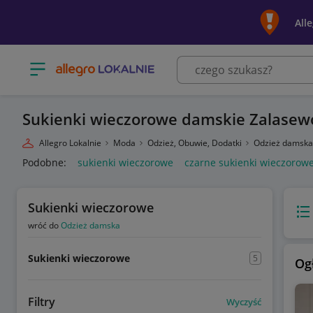
All
Otwórz menu z kategoriami
Sukienki wieczorowe damskie Zalasew
Allegro Lokalnie
Moda
Odzież, Obuwie, Dodatki
Odzież damsk
Podobne:
sukienki wieczorowe
czarne sukienki wieczorow
Sukienki wieczorowe
Wido
wróć do
Odzież damska
Sukienki wieczorowe
5
Og
Filtry
Wyczyść