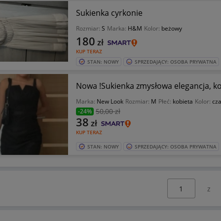
Sukienka cyrkonie
Rozmiar:
S
Marka:
H&M
Kolor:
beżowy
180
zł
KUP TERAZ
STAN: NOWY
SPRZEDAJĄCY: OSOBA PRYWATNA
Nowa !Sukienka zmysłowa elegancja, k
Marka:
New Look
Rozmiar:
M
Płeć:
kobieta
Kolor:
cz
50
,00 zł
-24%
38
zł
KUP TERAZ
STAN: NOWY
SPRZEDAJĄCY: OSOBA PRYWATNA
Wybierz stronę: