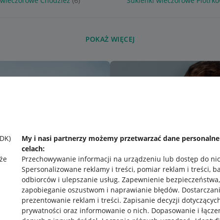
 wieczorowe Chodzież
(6)
Sukienki wieczorowe Piotrk
POKAŻ WIĘCEJ
SDK)
My i nasi partnerzy możemy przetwarzać dane personaln
celach:
że
Przechowywanie informacji na urządzeniu lub dostęp do ni
Spersonalizowane reklamy i treści, pomiar reklam i treści, b
odbiorców i ulepszanie usług
.
Zapewnienie bezpieczeństwa,
zapobieganie oszustwom i naprawianie błędów
.
Dostarczani
prezentowanie reklam i treści
.
Zapisanie decyzji dotyczącyc
prywatności oraz informowanie o nich
.
Dopasowanie i łącze