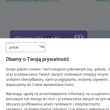
Sukienki wieczorowe Jarocin
(11)
Sukienki
język
Dbamy o Twoją prywatność
Dzięki plikom cookies i technologiom pokrewnym
(np. piksele, 
oraz przetwarzaniu Twoich danych osobowych
(między innymi
unikalne identyfikatory, dane przeglądarki)
, możemy zapewnić, 
dopasujemy do Ciebie wyświetlane treści.
Wyrażając zgodę na przechowywanie informacji na urządzeniu
końcowym lub dostęp do nich i przetwarzanie danych (w tym w
obszarze profilowania, analiz rynkowych i statystycznych)
sprawiasz, że łatwiej będzie odnaleźć Ci w Allegro dokładnie to,