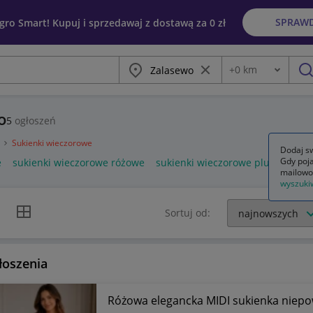
SPRAW
egro Smart! Kupuj i sprzedawaj z dostawą za 0 zł
Miasto
Wyczyść frazę
+
0
km
Odległość
szu
o
5
ogłoszeń
a
Sukienki wieczorowe
Dodaj sw
Gdy poja
e
sukienki wieczorowe różowe
sukienki wieczorowe plus size
s
mailowo
wyszuki
k listy
Widok siatki
Sortuj od:
łoszenia
Różowa elegancka MIDI sukienka niepow