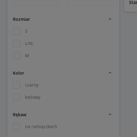
Sta
Rozmiar
S
L/XL
M
Kolor
czarny
beżowy
Rękaw
na ramiączkach