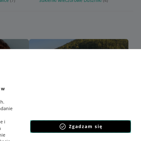
owice
(7)
Sukienki wieczorowe Duszniki
(4)
e w
ch
.
adanie
e i
Zgadzam się
h
nie