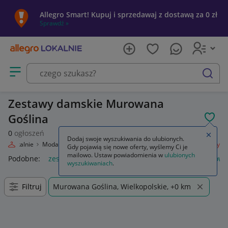
Allegro Smart! Kupuj i sprzedawaj z dostawą za 0 zł
Sprawdź »
Otwórz menu z kategoriami
szukaj
Zestawy damskie Murowana
Goślina
POL
0
ogłoszeń
Zamkn
Dodaj swoje wyszukiwania do ulubionych.
gro Lokalnie
Moda
Odzież, Obuwie, Dodatki
Odzież damska
Zestawy
Gdy pojawią się nowe oferty, wyślemy Ci je
mailowo. Ustaw powiadomienia w
ulubionych
Podobne:
zestaw narzędzi
rituals zestaw
meble łazienkowe
wyszukiwaniach
.
Filtruj
Murowana Goślina, Wielkopolskie, +0 km