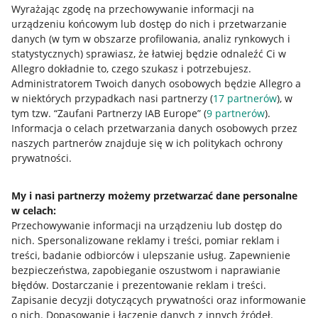
Wyrażając zgodę na przechowywanie informacji na
urządzeniu końcowym lub dostęp do nich i przetwarzanie
danych (w tym w obszarze profilowania, analiz rynkowych i
statystycznych) sprawiasz, że łatwiej będzie odnaleźć Ci w
Allegro dokładnie to, czego szukasz i potrzebujesz.
Administratorem Twoich danych osobowych będzie Allegro a
Przydatne informacje
w niektórych przypadkach nasi partnerzy (
17
partnerów
), w
tym tzw. “Zaufani Partnerzy IAB Europe” (
9
partnerów
).
Jak to działa
Informacja o celach przetwarzania danych osobowych przez
naszych partnerów znajduje się w ich politykach ochrony
Napisz do nas
prywatności.
Allegro Gadane dla sprzedających
My i nasi partnerzy możemy przetwarzać dane personalne
Allegro Gadane dla kupujących
w celach:
Mapa miejscowości
Przechowywanie informacji na urządzeniu lub dostęp do
nich
.
Spersonalizowane reklamy i treści, pomiar reklam i
Informacje prawne
treści, badanie odbiorców i ulepszanie usług
.
Zapewnienie
bezpieczeństwa, zapobieganie oszustwom i naprawianie
błędów
.
Dostarczanie i prezentowanie reklam i treści
.
Regulamin
Zapisanie decyzji dotyczących prywatności oraz informowanie
Polityka plików "cookies"
o nich
.
Dopasowanie i łączenie danych z innych źródeł
.