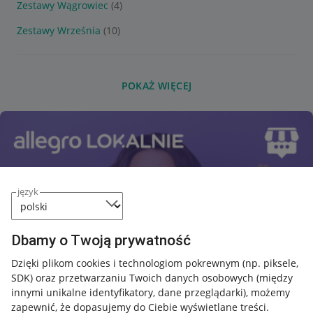
Zestawy Wągrowiec
(4)
Zestawy Września
(10)
POKAŻ WIĘCEJ
język
Dbamy o Twoją prywatność
Dzięki plikom cookies i technologiom pokrewnym
(np. piksele,
SDK)
oraz przetwarzaniu Twoich danych osobowych
(między
innymi unikalne identyfikatory, dane przeglądarki)
, możemy
zapewnić, że dopasujemy do Ciebie wyświetlane treści.