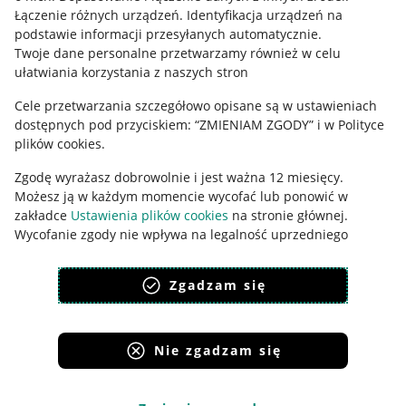
Łączenie różnych urządzeń
.
Identyfikacja urządzeń na
Ustawienia plików "cookies"
podstawie informacji przesyłanych automatycznie
.
Twoje dane personalne przetwarzamy również w celu
Udostępnianie lokalizacji
ułatwiania korzystania z naszych stron
Informacje dla Aktu o Usługach Cyfrowych
Cele przetwarzania szczegółowo opisane są w ustawieniach
dostępnych pod przyciskiem: “ZMIENIAM ZGODY” i w Polityce
Pobierz aplikację
plików cookies.
Zgodę wyrażasz dobrowolnie i jest ważna 12 miesięcy.
Możesz ją w każdym momencie wycofać lub ponowić w
zakładce
Ustawienia plików cookies
na stronie głównej.
Wycofanie zgody nie wpływa na legalność uprzedniego
przetwarzania.
Zgadzam się
polityka plików cookies
polityka ochrony prywatności
Nie zgadzam się
Korzystanie z serwisu oznacza akceptację
regulaminu
.