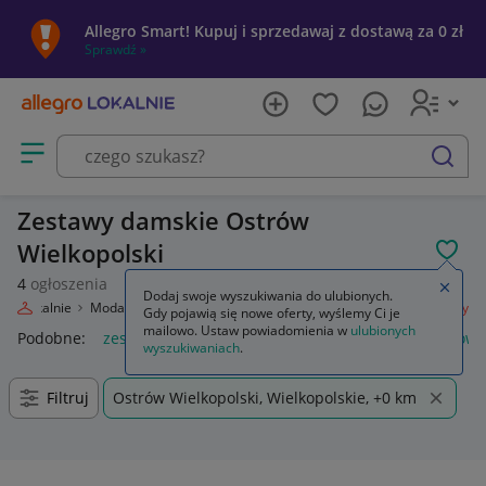
Allegro Smart! Kupuj i sprzedawaj z dostawą za 0 zł
Sprawdź »
Otwórz menu z kategoriami
szukaj
Zestawy damskie Ostrów
Wielkopolski
POL
4
ogłoszenia
Zamkn
Dodaj swoje wyszukiwania do ulubionych.
gro Lokalnie
Moda
Odzież, Obuwie, Dodatki
Odzież damska
Zestawy
Gdy pojawią się nowe oferty, wyślemy Ci je
mailowo. Ustaw powiadomienia w
ulubionych
Podobne:
zestaw narzędzi
rituals zestaw
meble łazienkowe
wyszukiwaniach
.
Filtruj
Ostrów Wielkopolski, Wielkopolskie, +0 km