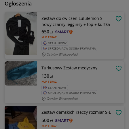
Ogłoszenia
Zestaw do ćwiczeń Lululemon S
OBSE
nowy czarny legginsy + top + kurtka
650
zł
KUP TERAZ
STAN: NOWY
SPRZEDAJĄCY: OSOBA PRYWATNA
Ostrów Wielkopolski
Turkusowy Zestaw medyczny
OBSE
130
zł
KUP TERAZ
STAN: NOWY
SPRZEDAJĄCY: OSOBA PRYWATNA
Ostrów Wielkopolski
Zestaw damskich rzeczy rozmiar S-L
OBSE
500
zł
KUP TERAZ