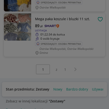
SPRZEDAJĄCY: OSOBA PRYWATNA
Ostrów Wielkopolski
Mega paka koszule i bluzki 11 szt.
OBSE
89
zł
LICYTACJA
01:22:34
do końca
0 osób licytuje
SPRZEDAJĄCY: OSOBA PRYWATNA
Ostrów Wielkopolski, Ostrów Wielkopolski
Gmina
Wybierz stronę:
Następna strona
z
1
Stan przedmiotu: Zestawy
Nowy
Bardzo dobry
Używany
Zobacz w innej lokalizacji
"Zestawy"