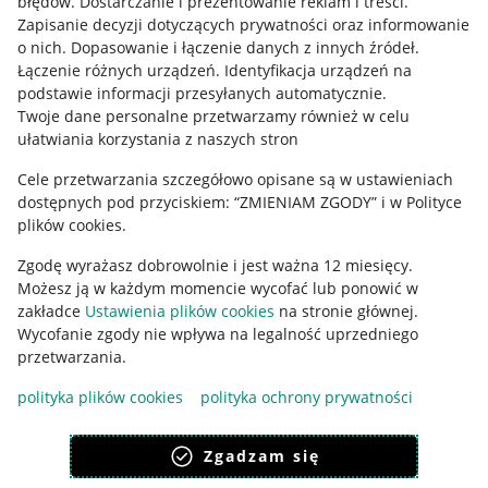
błędów
.
Dostarczanie i prezentowanie reklam i treści
.
Informacje prawne
Zapisanie decyzji dotyczących prywatności oraz informowanie
o nich
.
Dopasowanie i łączenie danych z innych źródeł
.
Regulamin
Łączenie różnych urządzeń
.
Identyfikacja urządzeń na
podstawie informacji przesyłanych automatycznie
.
Polityka plików "cookies"
Twoje dane personalne przetwarzamy również w celu
ułatwiania korzystania z naszych stron
Ustawienia plików "cookies"
Cele przetwarzania szczegółowo opisane są w ustawieniach
Udostępnianie lokalizacji
dostępnych pod przyciskiem: “ZMIENIAM ZGODY” i w Polityce
Informacje dla Aktu o Usługach Cyfrowych
plików cookies.
Zgodę wyrażasz dobrowolnie i jest ważna 12 miesięcy.
Pobierz aplikację
Możesz ją w każdym momencie wycofać lub ponowić w
zakładce
Ustawienia plików cookies
na stronie głównej.
Wycofanie zgody nie wpływa na legalność uprzedniego
przetwarzania.
polityka plików cookies
polityka ochrony prywatności
Zgadzam się