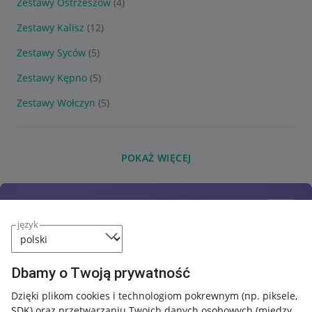
Zestawy Ostrzeszów
(4)
Zestawy Kalisz
(12)
Zestawy Syców
(5)
Zestawy Kępno
(5)
Zestawy Wołczyn
(5)
POKAŻ WIĘCEJ
język
Dbamy o Twoją prywatność
Dzięki plikom cookies i technologiom pokrewnym
(np. piksele,
SDK)
oraz przetwarzaniu Twoich danych osobowych
(między