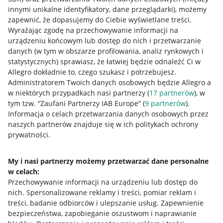
innymi unikalne identyfikatory, dane przeglądarki)
, możemy
zapewnić, że dopasujemy do Ciebie wyświetlane treści.
Wyrażając zgodę na przechowywanie informacji na
urządzeniu końcowym lub dostęp do nich i przetwarzanie
danych (w tym w obszarze profilowania, analiz rynkowych i
statystycznych) sprawiasz, że łatwiej będzie odnaleźć Ci w
Allegro dokładnie to, czego szukasz i potrzebujesz.
Administratorem Twoich danych osobowych będzie Allegro a
w niektórych przypadkach nasi partnerzy (
17
partnerów
), w
tym tzw. “Zaufani Partnerzy IAB Europe” (
9
partnerów
).
Przydatne informacje
Informacja o celach przetwarzania danych osobowych przez
naszych partnerów znajduje się w ich politykach ochrony
prywatności.
Jak to działa
Napisz do nas
My i nasi partnerzy możemy przetwarzać dane personalne
w celach:
Allegro Gadane dla sprzedających
Przechowywanie informacji na urządzeniu lub dostęp do
Allegro Gadane dla kupujących
nich
.
Spersonalizowane reklamy i treści, pomiar reklam i
treści, badanie odbiorców i ulepszanie usług
.
Zapewnienie
Mapa miejscowości
bezpieczeństwa, zapobieganie oszustwom i naprawianie