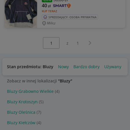
40
zł
KUP TERAZ
SPRZEDAJĄCY: OSOBA PRYWATNA
Milicz
Wybierz stronę:
Następna strona
z
1
Stan przedmiotu: Bluzy
Nowy
Bardzo dobry
Używany
Zobacz w innej lokalizacji
"Bluzy"
Bluzy Grabowno Wielkie
(4)
Bluzy Krotoszyn
(5)
Bluzy Oleśnica
(7)
Bluzy Kiełczów
(4)