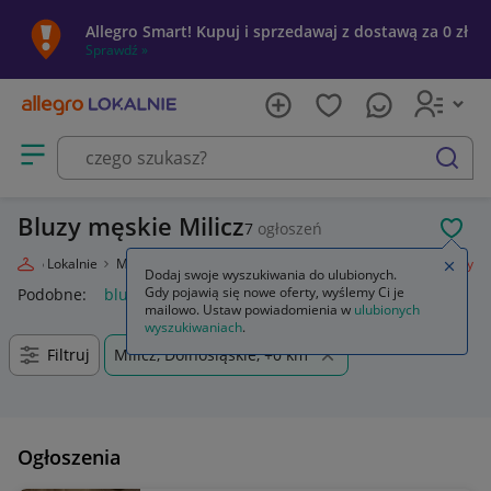
Allegro Smart! Kupuj i sprzedawaj z dostawą za 0 zł
Sprawdź »
Otwórz menu z kategoriami
szukaj
Bluzy męskie Milicz
7
ogłoszeń
POL
Allegro Lokalnie
Moda
Odzież, Obuwie, Dodatki
Odzież męska
Bluzy
Zamkn
Dodaj swoje wyszukiwania do ulubionych.
Gdy pojawią się nowe oferty, wyślemy Ci je
Podobne:
bluza
bluza nike
bluzy męskie
bluza dla par
mailowo. Ustaw powiadomienia w
ulubionych
wyszukiwaniach
.
Filtruj
Milicz, Dolnośląskie, +0 km
Ogłoszenia