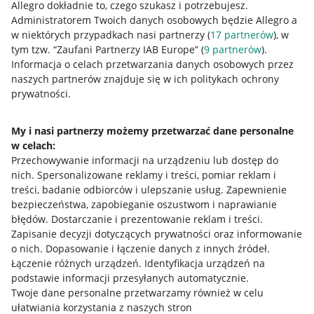
Allegro dokładnie to, czego szukasz i potrzebujesz.
Administratorem Twoich danych osobowych będzie Allegro a
w niektórych przypadkach nasi partnerzy (
17
partnerów
), w
tym tzw. “Zaufani Partnerzy IAB Europe” (
9
partnerów
).
Przydatne informacje
Informacja o celach przetwarzania danych osobowych przez
naszych partnerów znajduje się w ich politykach ochrony
prywatności.
Jak to działa
Napisz do nas
My i nasi partnerzy możemy przetwarzać dane personalne
w celach:
Allegro Gadane dla sprzedających
Przechowywanie informacji na urządzeniu lub dostęp do
Allegro Gadane dla kupujących
nich
.
Spersonalizowane reklamy i treści, pomiar reklam i
treści, badanie odbiorców i ulepszanie usług
.
Zapewnienie
Mapa miejscowości
bezpieczeństwa, zapobieganie oszustwom i naprawianie
błędów
.
Dostarczanie i prezentowanie reklam i treści
.
Informacje prawne
Zapisanie decyzji dotyczących prywatności oraz informowanie
o nich
.
Dopasowanie i łączenie danych z innych źródeł
.
Regulamin
Łączenie różnych urządzeń
.
Identyfikacja urządzeń na
podstawie informacji przesyłanych automatycznie
.
Polityka plików "cookies"
Twoje dane personalne przetwarzamy również w celu
ułatwiania korzystania z naszych stron
Ustawienia plików "cookies"