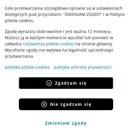
Cele przetwarzania szczegółowo opisane są w ustawieniach
Udostępnianie lokalizacji
dostępnych pod przyciskiem: “ZMIENIAM ZGODY” i w Polityce
Informacje dla Aktu o Usługach Cyfrowych
plików cookies.
Zgodę wyrażasz dobrowolnie i jest ważna 12 miesięcy.
Pobierz aplikację
Możesz ją w każdym momencie wycofać lub ponowić w
zakładce
Ustawienia plików cookies
na stronie głównej.
Wycofanie zgody nie wpływa na legalność uprzedniego
przetwarzania.
polityka plików cookies
polityka ochrony prywatności
Zgadzam się
Nie zgadzam się
Korzystanie z serwisu oznacza akceptację
regulaminu
.
Zmieniam zgody