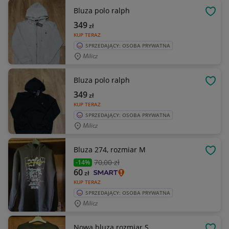
Bluza polo ralph
OBSE
349
zł
KUP TERAZ
SPRZEDAJĄCY: OSOBA PRYWATNA
Milicz
Bluza polo ralph
OBSE
349
zł
KUP TERAZ
SPRZEDAJĄCY: OSOBA PRYWATNA
Milicz
Bluza 274, rozmiar M
OBSE
70
,00 zł
-14%
60
zł
KUP TERAZ
SPRZEDAJĄCY: OSOBA PRYWATNA
Milicz
Nowa bluza rozmiar S