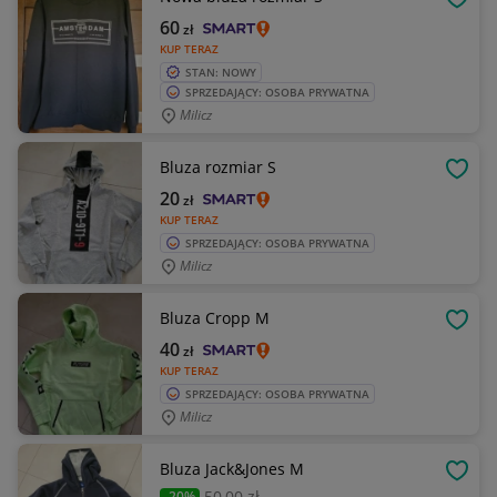
OBSE
60
zł
KUP TERAZ
STAN: NOWY
SPRZEDAJĄCY: OSOBA PRYWATNA
Milicz
Bluza rozmiar S
OBSE
20
zł
KUP TERAZ
SPRZEDAJĄCY: OSOBA PRYWATNA
Milicz
Bluza Cropp M
OBSE
40
zł
KUP TERAZ
SPRZEDAJĄCY: OSOBA PRYWATNA
Milicz
Bluza Jack&Jones M
OBSE
50
,00 zł
-20%