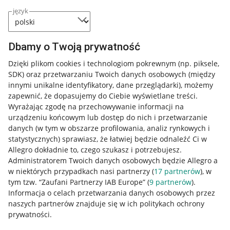
język
Dbamy o Twoją prywatność
Dzięki plikom cookies i technologiom pokrewnym
(np. piksele,
SDK)
oraz przetwarzaniu Twoich danych osobowych
(między
innymi unikalne identyfikatory, dane przeglądarki)
, możemy
zapewnić, że dopasujemy do Ciebie wyświetlane treści.
Wyrażając zgodę na przechowywanie informacji na
urządzeniu końcowym lub dostęp do nich i przetwarzanie
danych (w tym w obszarze profilowania, analiz rynkowych i
statystycznych) sprawiasz, że łatwiej będzie odnaleźć Ci w
Allegro dokładnie to, czego szukasz i potrzebujesz.
Administratorem Twoich danych osobowych będzie Allegro a
w niektórych przypadkach nasi partnerzy (
17
partnerów
), w
tym tzw. “Zaufani Partnerzy IAB Europe” (
9
partnerów
).
Przydatne informacje
Informacja o celach przetwarzania danych osobowych przez
naszych partnerów znajduje się w ich politykach ochrony
prywatności.
Jak to działa