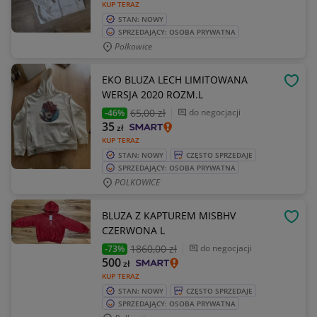
KUP TERAZ
STAN: NOWY
SPRZEDAJĄCY: OSOBA PRYWATNA
Polkowice
EKO BLUZA LECH LIMITOWANA
OBSE
WERSJA 2020 ROZM.L
65
,00 zł
do negocjacji
-46%
35
zł
KUP TERAZ
STAN: NOWY
CZĘSTO SPRZEDAJE
SPRZEDAJĄCY: OSOBA PRYWATNA
POLKOWICE
BLUZA Z KAPTUREM MISBHV
OBSE
CZERWONA L
1860
,00 zł
do negocjacji
-73%
500
zł
KUP TERAZ
STAN: NOWY
CZĘSTO SPRZEDAJE
SPRZEDAJĄCY: OSOBA PRYWATNA