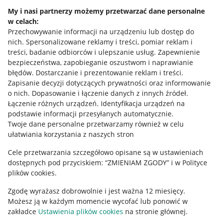
Napisz do nas
My i nasi partnerzy możemy przetwarzać dane personalne
w celach:
Allegro Gadane dla sprzedających
Przechowywanie informacji na urządzeniu lub dostęp do
Allegro Gadane dla kupujących
nich
.
Spersonalizowane reklamy i treści, pomiar reklam i
treści, badanie odbiorców i ulepszanie usług
.
Zapewnienie
Mapa miejscowości
bezpieczeństwa, zapobieganie oszustwom i naprawianie
błędów
.
Dostarczanie i prezentowanie reklam i treści
.
Informacje prawne
Zapisanie decyzji dotyczących prywatności oraz informowanie
o nich
.
Dopasowanie i łączenie danych z innych źródeł
.
Regulamin
Łączenie różnych urządzeń
.
Identyfikacja urządzeń na
podstawie informacji przesyłanych automatycznie
.
Polityka plików "cookies"
Twoje dane personalne przetwarzamy również w celu
ułatwiania korzystania z naszych stron
Ustawienia plików "cookies"
Cele przetwarzania szczegółowo opisane są w ustawieniach
Udostępnianie lokalizacji
dostępnych pod przyciskiem: “ZMIENIAM ZGODY” i w Polityce
Informacje dla Aktu o Usługach Cyfrowych
plików cookies.
Zgodę wyrażasz dobrowolnie i jest ważna 12 miesięcy.
Pobierz aplikację
Możesz ją w każdym momencie wycofać lub ponowić w
zakładce
Ustawienia plików cookies
na stronie głównej.