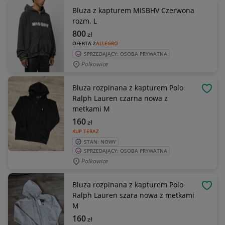
Bluza z kapturem MISBHV Czerwona
rozm. L
800
zł
OFERTA Z
ALLEGRO
SPRZEDAJĄCY: OSOBA PRYWATNA
Polkowice
Bluza rozpinana z kapturem Polo
OBSE
Ralph Lauren czarna nowa z
metkami M
160
zł
KUP TERAZ
STAN: NOWY
SPRZEDAJĄCY: OSOBA PRYWATNA
Polkowice
Bluza rozpinana z kapturem Polo
OBSE
Ralph Lauren szara nowa z metkami
M
160
zł