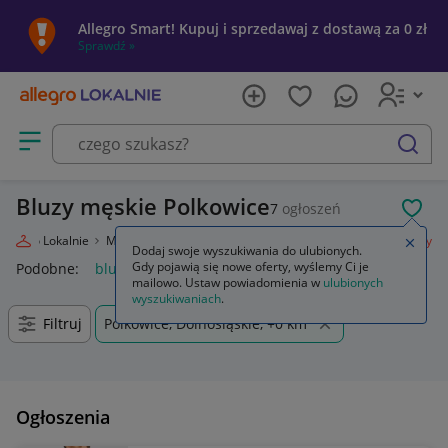
Allegro Smart! Kupuj i sprzedawaj z dostawą za 0 zł
Sprawdź »
Otwórz menu z kategoriami
szukaj
Bluzy męskie Polkowice
7
ogłoszeń
POL
Allegro Lokalnie
Moda
Odzież, Obuwie, Dodatki
Odzież męska
Bluzy
Zamkn
Dodaj swoje wyszukiwania do ulubionych.
Gdy pojawią się nowe oferty, wyślemy Ci je
Podobne:
bluza
bluza nike
bluzy męskie
bluza dla par
mailowo. Ustaw powiadomienia w
ulubionych
wyszukiwaniach
.
Filtruj
Polkowice, Dolnośląskie, +0 km
Ogłoszenia