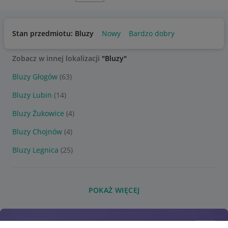
Stan przedmiotu: Bluzy
Nowy
Bardzo dobry
Zobacz w innej lokalizacji
"Bluzy"
Bluzy Głogów
(63)
Bluzy Lubin
(14)
Bluzy Żukowice
(4)
Bluzy Chojnów
(4)
Bluzy Legnica
(25)
POKAŻ WIĘCEJ