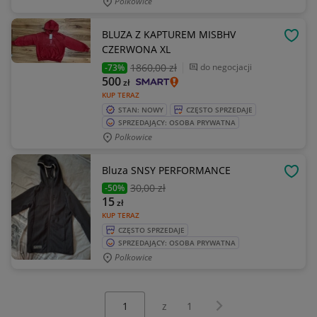
Polkowice
BLUZA Z KAPTUREM MISBHV
OBSE
CZERWONA XL
1860
,00 zł
do negocjacji
-73%
500
zł
KUP TERAZ
STAN: NOWY
CZĘSTO SPRZEDAJE
SPRZEDAJĄCY: OSOBA PRYWATNA
Polkowice
Bluza SNSY PERFORMANCE
OBSE
30
,00 zł
-50%
15
zł
KUP TERAZ
CZĘSTO SPRZEDAJE
SPRZEDAJĄCY: OSOBA PRYWATNA
Polkowice
Wybierz stronę:
Następna strona
z
1