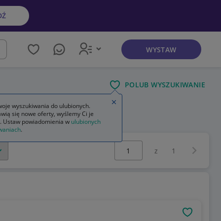
DŹ
WYSTAW
kaj
POLUB WYSZUKIWANIE
Zamknij wskazówkę
oje wyszukiwania do ulubionych.
wią się nowe oferty, wyślemy Ci je
. Ustaw powiadomienia w
ulubionych
waniach
.
Wybierz stronę:
Następna 
z
1
OBSERWU