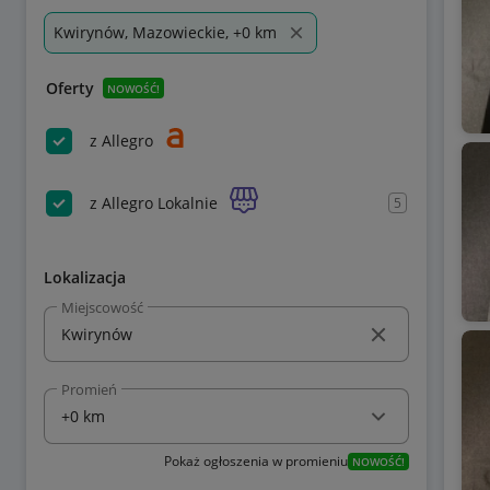
Kwirynów, Mazowieckie, +0 km
Oferty
NOWOŚĆ!
z Allegro
z Allegro Lokalnie
5
Lokalizacja
Miejscowość
Promień
Pokaż ogłoszenia w promieniu
NOWOŚĆ!