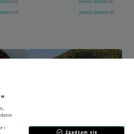
lonka
(10)
Jeansy Serock
(4)
łomin
(13)
Jeansy Otwock
(6)
e w
ch
.
adanie
e i
Zgadzam się
h