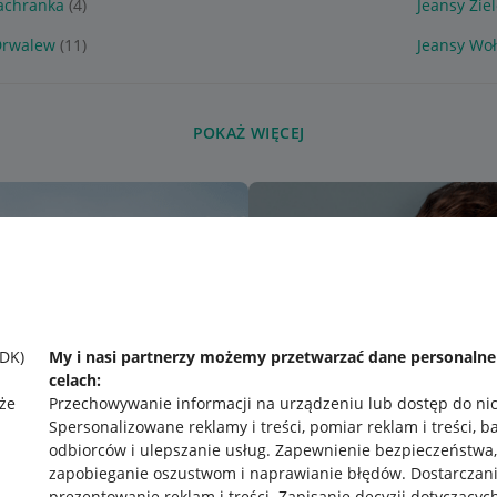
Jachranka
(4)
Jeansy Zie
Drwalew
(11)
Jeansy Wo
POKAŻ WIĘCEJ
SDK)
My i nasi partnerzy możemy przetwarzać dane personaln
celach:
że
Przechowywanie informacji na urządzeniu lub dostęp do ni
Spersonalizowane reklamy i treści, pomiar reklam i treści, b
odbiorców i ulepszanie usług
.
Zapewnienie bezpieczeństwa,
zapobieganie oszustwom i naprawianie błędów
.
Dostarczani
prezentowanie reklam i treści
.
Zapisanie decyzji dotyczącyc