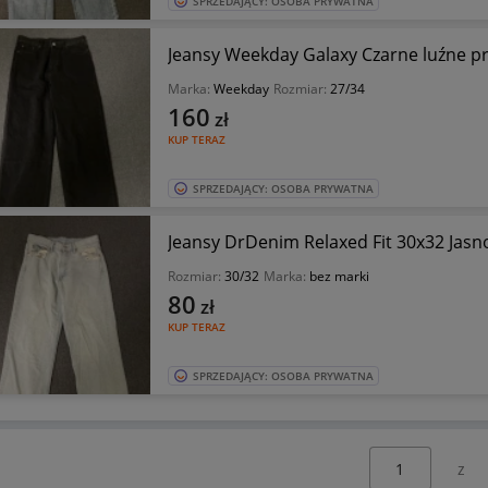
SPRZEDAJĄCY: OSOBA PRYWATNA
Jeansy Weekday Galaxy Czarne luźne p
Marka:
Weekday
Rozmiar:
27/34
160
zł
KUP TERAZ
SPRZEDAJĄCY: OSOBA PRYWATNA
Jeansy DrDenim Relaxed Fi
Rozmiar:
30/32
Marka:
bez marki
80
zł
KUP TERAZ
SPRZEDAJĄCY: OSOBA PRYWATNA
Wybierz stronę: