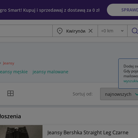
SPRAW
egro Smart! Kupuj i sprzedawaj z dostawą za 0 zł
Miasto
Wyczyść frazę
+
0
km
Odległość
szu
Jeansy
Dodaj sw
Gdy poja
jeansy męskie
jeansy malowane
mailowo
wyszuki
k listy
Widok siatki
Sortuj od:
łoszenia
Jeansy Bershka Straight Leg Czarne