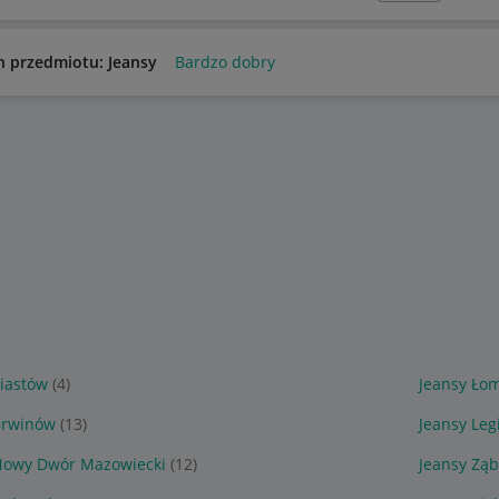
n przedmiotu: Jeansy
Bardzo dobry
Piastów
(4)
Jeansy Łom
Brwinów
(13)
Jeansy Le
Nowy Dwór Mazowiecki
(12)
Jeansy Ząb