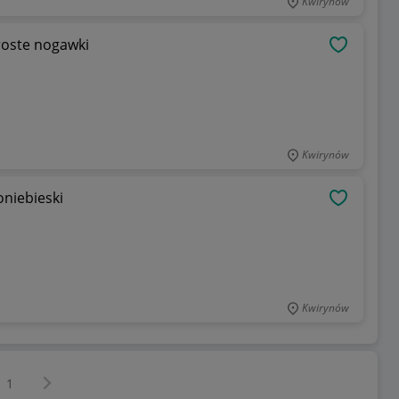
Kwirynów
roste nogawki
OBSERWU
Kwirynów
t 30x32 Jasnoniebieski
OBSERWU
Kwirynów
Następna strona
z
1