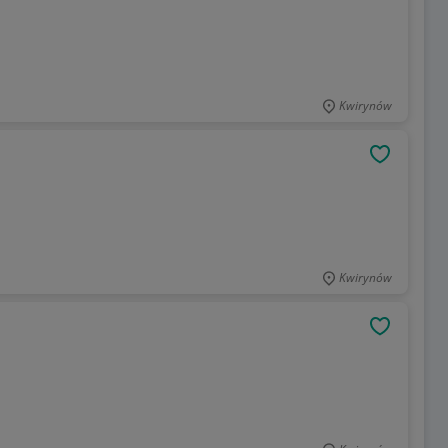
Kwirynów
OBSERWU
Kwirynów
OBSERWU