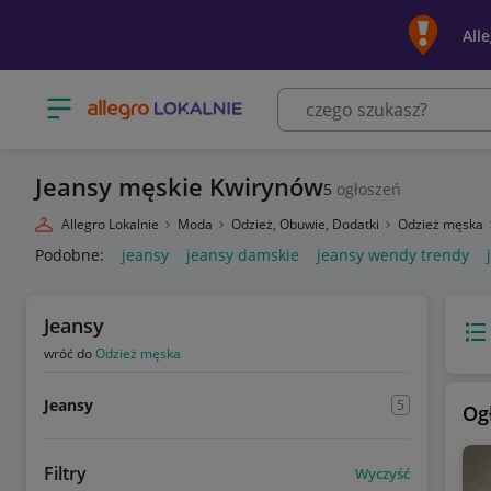
All
Otwórz menu z kategoriami
Jeansy męskie Kwirynów
5
ogłoszeń
Allegro Lokalnie
Moda
Odzież, Obuwie, Dodatki
Odzież męska
Podobne:
jeansy
jeansy damskie
jeansy wendy trendy
Jeansy
Wido
wróć do
Odzież męska
Jeansy
5
Og
Filtry
Wyczyść