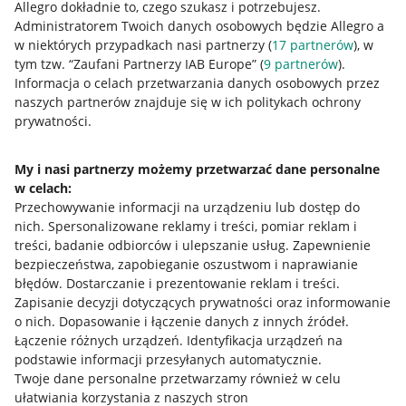
Allegro dokładnie to, czego szukasz i potrzebujesz.
Administratorem Twoich danych osobowych będzie Allegro a
w niektórych przypadkach nasi partnerzy (
17
partnerów
), w
tym tzw. “Zaufani Partnerzy IAB Europe” (
9
partnerów
).
Przydatne informacje
Informacja o celach przetwarzania danych osobowych przez
naszych partnerów znajduje się w ich politykach ochrony
prywatności.
Jak to działa
Napisz do nas
My i nasi partnerzy możemy przetwarzać dane personalne
w celach:
Allegro Gadane dla sprzedających
Przechowywanie informacji na urządzeniu lub dostęp do
Allegro Gadane dla kupujących
nich
.
Spersonalizowane reklamy i treści, pomiar reklam i
treści, badanie odbiorców i ulepszanie usług
.
Zapewnienie
Mapa miejscowości
bezpieczeństwa, zapobieganie oszustwom i naprawianie
błędów
.
Dostarczanie i prezentowanie reklam i treści
.
Informacje prawne
Zapisanie decyzji dotyczących prywatności oraz informowanie
o nich
.
Dopasowanie i łączenie danych z innych źródeł
.
Regulamin
Łączenie różnych urządzeń
.
Identyfikacja urządzeń na
podstawie informacji przesyłanych automatycznie
.
Polityka plików "cookies"
Twoje dane personalne przetwarzamy również w celu
ułatwiania korzystania z naszych stron
Ustawienia plików "cookies"