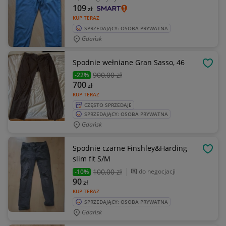
109
zł
KUP TERAZ
SPRZEDAJĄCY: OSOBA PRYWATNA
Gdańsk
Spodnie wełniane Gran Sasso, 46
OBSE
900
,00 zł
-22%
700
zł
KUP TERAZ
CZĘSTO SPRZEDAJE
SPRZEDAJĄCY: OSOBA PRYWATNA
Gdańsk
Spodnie czarne Finshley&Harding
OBSE
slim fit S/M
100
,00 zł
do negocjacji
-10%
90
zł
KUP TERAZ
SPRZEDAJĄCY: OSOBA PRYWATNA
Gdańsk