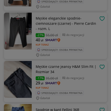
SPRZEDAJĄCY: OSOBA PRYWATNA
Gdańsk
Męskie eleganckie spodnie-
OBSE
ciemnoszare (czarne) - Pierre Cardin
- rozm. L
55
,00 zł
do negocjacji
-27%
40
zł
KUP TERAZ
SPRZEDAJĄCY: OSOBA PRYWATNA
Gdańsk
Męskie czarne jeansy H&M Slim Fit |
OBSE
Rozmiar 34
35
,00 zł
do negocjacji
-17%
29
zł
KUP TERAZ
SPRZEDAJĄCY: OSOBA PRYWATNA
Gdańsk
Spodnie w kant Fellini 36R