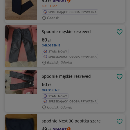
45
zł
KUP TERAZ
SPRZEDAJĄCY: OSOBA PRYWATNA
Gdańsk
Spodnie męskie resreved
OBSE
60
zł
OGŁOSZENIE
STAN: NOWY
SPRZEDAJĄCY: OSOBA PRYWATNA
Gdańsk, Gdańsk
Spodnie męskie resreved
OBSE
60
zł
OGŁOSZENIE
STAN: NOWY
SPRZEDAJĄCY: OSOBA PRYWATNA
Gdańsk, Gdańsk
spodnie Next 36 pepitka szare
OBSE
49
zł