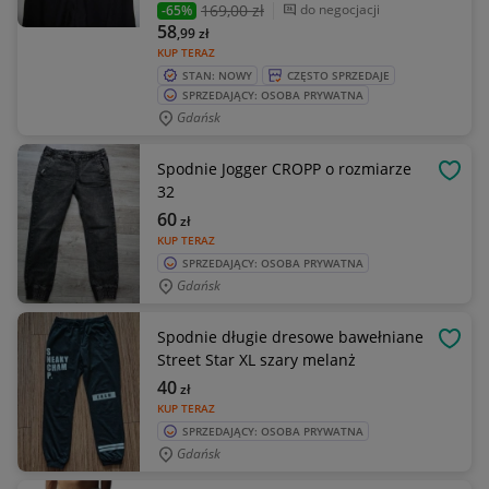
169
,00 zł
do negocjacji
-65%
58
,99
zł
KUP TERAZ
STAN: NOWY
CZĘSTO SPRZEDAJE
SPRZEDAJĄCY: OSOBA PRYWATNA
Gdańsk
Spodnie Jogger CROPP o rozmiarze
OBSE
32
60
zł
KUP TERAZ
SPRZEDAJĄCY: OSOBA PRYWATNA
Gdańsk
Spodnie długie dresowe bawełniane
OBSE
Street Star XL szary melanż
40
zł
KUP TERAZ
SPRZEDAJĄCY: OSOBA PRYWATNA
Gdańsk