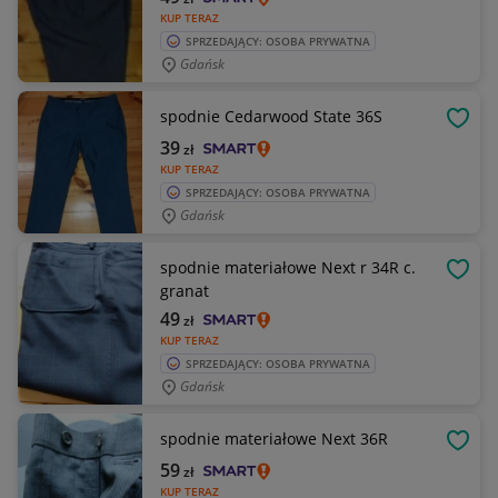
KUP TERAZ
SPRZEDAJĄCY: OSOBA PRYWATNA
Gdańsk
spodnie Cedarwood State 36S
OBSE
39
zł
KUP TERAZ
SPRZEDAJĄCY: OSOBA PRYWATNA
Gdańsk
spodnie materiałowe Next r 34R c.
OBSE
granat
49
zł
KUP TERAZ
SPRZEDAJĄCY: OSOBA PRYWATNA
Gdańsk
spodnie materiałowe Next 36R
OBSE
59
zł
KUP TERAZ