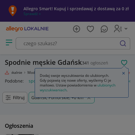
Allegro Smart! Kupuj i sprzedawaj z dostawą za 0 zł
Sprawdź »
Otwórz menu z kategoriami
szukaj
Spodnie męskie Gdańsk
341
ogłoszeń
POL
legro Lokalnie
Moda
Odzież, Obuwie, Dodatki
Odzież męska
Spodnie
Zamkn
Dodaj swoje wyszukiwania do ulubionych.
Gdy pojawią się nowe oferty, wyślemy Ci je
Podobne:
spodnie
spodnie robocze
spodnie męskie
spod
mailowo. Ustaw powiadomienia w
ulubionych
wyszukiwaniach
.
Filtruj
Gdańsk, Pomorskie, +0 km
Ogłoszenia