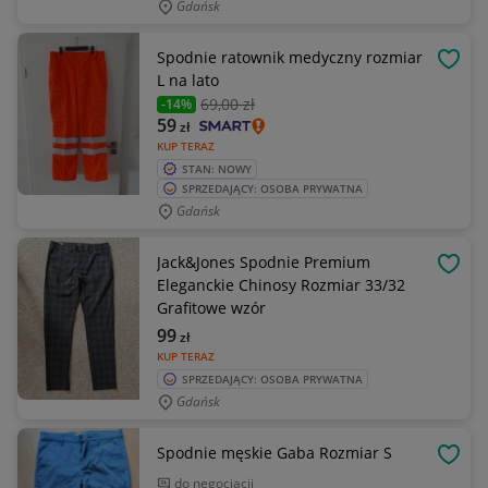
Gdańsk
Spodnie ratownik medyczny rozmiar
OBSE
L na lato
69
,00 zł
-14%
59
zł
KUP TERAZ
STAN: NOWY
SPRZEDAJĄCY: OSOBA PRYWATNA
Gdańsk
Jack&Jones Spodnie Premium
OBSE
Eleganckie Chinosy Rozmiar 33/32
Grafitowe wzór
99
zł
KUP TERAZ
SPRZEDAJĄCY: OSOBA PRYWATNA
Gdańsk
Spodnie męskie Gaba Rozmiar S
OBSE
do negocjacji