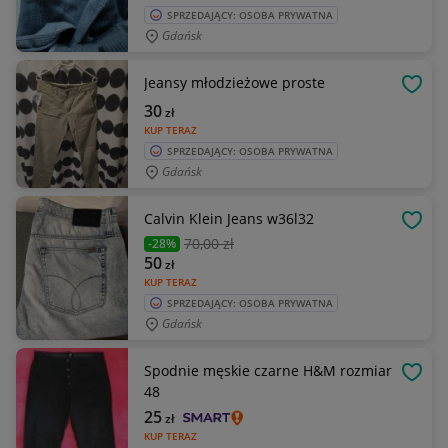
SPRZEDAJĄCY: OSOBA PRYWATNA
Gdańsk
Jeansy młodzieżowe proste
OBSE
30
zł
KUP TERAZ
SPRZEDAJĄCY: OSOBA PRYWATNA
Gdańsk
Calvin Klein Jeans w36l32
OBSE
70
,00 zł
-28%
50
zł
KUP TERAZ
SPRZEDAJĄCY: OSOBA PRYWATNA
Gdańsk
Spodnie męskie czarne H&M rozmiar
OBSE
48
25
zł
KUP TERAZ