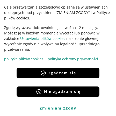
Cele przetwarzania szczegółowo opisane są w ustawieniach
Udostępnianie lokalizacji
dostępnych pod przyciskiem: “ZMIENIAM ZGODY” i w Polityce
Informacje dla Aktu o Usługach Cyfrowych
plików cookies.
Zgodę wyrażasz dobrowolnie i jest ważna 12 miesięcy.
Pobierz aplikację
Możesz ją w każdym momencie wycofać lub ponowić w
zakładce
Ustawienia plików cookies
na stronie głównej.
Wycofanie zgody nie wpływa na legalność uprzedniego
przetwarzania.
polityka plików cookies
polityka ochrony prywatności
Zgadzam się
Nie zgadzam się
Korzystanie z serwisu oznacza akceptację
regulaminu
.
Zmieniam zgody