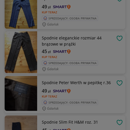
OBSE
49
zł
KUP TERAZ
SPRZEDAJĄCY: OSOBA PRYWATNA
Gdańsk
Spodnie eleganckie rozmiar 44
OBSE
brązowe w prążki
45
zł
KUP TERAZ
SPRZEDAJĄCY: OSOBA PRYWATNA
Gdańsk
Spodnie Peter Werth w pepitkę r.36
OBSE
49
zł
KUP TERAZ
SPRZEDAJĄCY: OSOBA PRYWATNA
Gdańsk
Spodnie Slim Fit H&M roz. 31
OBSE