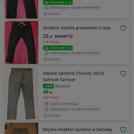
DOSTAWA 0 ZŁ
SPRZEDAJĄCY: OSOBA PRYWATNA
Gdańsk
Spodnie męskie granatowe Cropp
OBSE
25
zł
KUP TERAZ
DOSTAWA 0 ZŁ
SPRZEDAJĄCY: OSOBA PRYWATNA
Gdańsk
Męskie Spodnie Chinosy 34/32
OBSE
Samsoe Samsoe
89
,00 zł
-44%
49
zł
KUP TERAZ
CZĘSTO SPRZEDAJE
SPRZEDAJĄCY: OSOBA PRYWATNA
Gdańsk
Męskie miękkie spodnie w beżową
OBSE