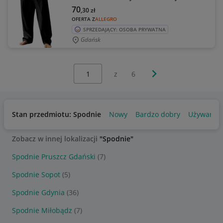
70
,30
zł
OFERTA Z
ALLEGRO
SPRZEDAJĄCY: OSOBA PRYWATNA
Gdańsk
Wybierz stronę:
Następna strona
z
6
Stan przedmiotu: Spodnie
Nowy
Bardzo dobry
Używany
Zobacz w innej lokalizacji
"Spodnie"
Spodnie Pruszcz Gdański
(7)
Spodnie Sopot
(5)
Spodnie Gdynia
(36)
Spodnie Miłobądz
(7)