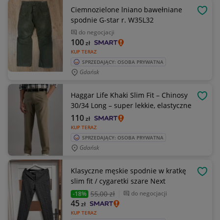
Ciemnozielone lniano bawełniane
OBSE
spodnie G-star r. W35L32
do negocjacji
100
zł
KUP TERAZ
SPRZEDAJĄCY: OSOBA PRYWATNA
Gdańsk
Haggar Life Khaki Slim Fit – Chinosy
OBSE
30/34 Long – super lekkie, elastyczne
110
zł
KUP TERAZ
SPRZEDAJĄCY: OSOBA PRYWATNA
Gdańsk
Klasyczne męskie spodnie w kratkę
OBSE
slim fit / cygaretki szare Next
55
,00 zł
do negocjacji
-18%
45
zł
KUP TERAZ