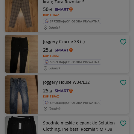
kratę Zara Rozmiar S
50
zł
KUP TERAZ
SPRZEDAJĄCY: OSOBA PRYWATNA
Gdańsk
Joggery Czarne 33 (L)
OBSE
25
zł
KUP TERAZ
SPRZEDAJĄCY: OSOBA PRYWATNA
Gdańsk
Joggery House W34/L32
OBSE
25
zł
KUP TERAZ
SPRZEDAJĄCY: OSOBA PRYWATNA
Gdańsk
Spodnie męskie eleganckie Solution
OBSE
Clothing.The best! Rozmiar: M / 38