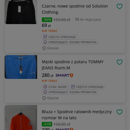
Czarne, nowe spodnie od Solution
OBSE
Clothing.
159
,00 zł
do negocjacji
-56%
69
zł
KUP TERAZ
CZĘSTO SPRZEDAJE
SPRZEDAJĄCY: OSOBA PRYWATNA
Gdańsk
Męski spodnie z polaru TOMMY
OBSE
JEANS Rozm.M
280
zł
KUP TERAZ
STAN: NOWY
CZĘSTO SPRZEDAJE
SPRZEDAJĄCY: OSOBA PRYWATNA
Gdańsk
Bluza + Spodnie ratownik medyczny
OBSE
rozmiar M na lato
158
,00 zł
-31%
109