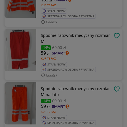
zł
KUP TERAZ
STAN: NOWY
SPRZEDAJĄCY: OSOBA PRYWATNA
Gdańsk
Spodnie ratownik medyczny rozmiar
OBSE
M
69
,00 zł
-14%
59
zł
KUP TERAZ
STAN: NOWY
SPRZEDAJĄCY: OSOBA PRYWATNA
Gdańsk
Spodnie ratownik medyczny rozmiar
OBSE
M na lato
69
,00 zł
-14%
59
zł
KUP TERAZ
STAN: NOWY
SPRZEDAJĄCY: OSOBA PRYWATNA