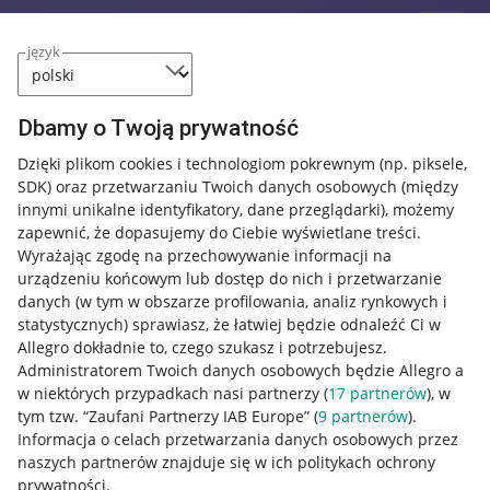
język
Dbamy o Twoją prywatność
Dzięki plikom cookies i technologiom pokrewnym
(np. piksele,
SDK)
oraz przetwarzaniu Twoich danych osobowych
(między
innymi unikalne identyfikatory, dane przeglądarki)
, możemy
zapewnić, że dopasujemy do Ciebie wyświetlane treści.
Wyrażając zgodę na przechowywanie informacji na
urządzeniu końcowym lub dostęp do nich i przetwarzanie
danych (w tym w obszarze profilowania, analiz rynkowych i
statystycznych) sprawiasz, że łatwiej będzie odnaleźć Ci w
Allegro dokładnie to, czego szukasz i potrzebujesz.
Administratorem Twoich danych osobowych będzie Allegro a
w niektórych przypadkach nasi partnerzy (
17
partnerów
), w
tym tzw. “Zaufani Partnerzy IAB Europe” (
9
partnerów
).
Przydatne informacje
Informacja o celach przetwarzania danych osobowych przez
naszych partnerów znajduje się w ich politykach ochrony
prywatności.
Jak to działa