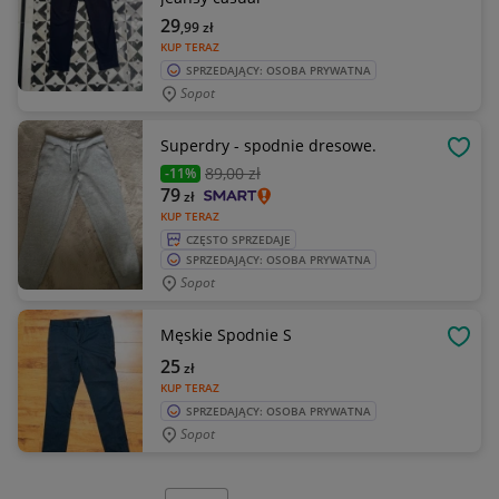
29
,99
zł
KUP TERAZ
SPRZEDAJĄCY: OSOBA PRYWATNA
Sopot
Superdry - spodnie dresowe.
OBSE
89
,00 zł
-11%
79
zł
KUP TERAZ
CZĘSTO SPRZEDAJE
SPRZEDAJĄCY: OSOBA PRYWATNA
Sopot
Męskie Spodnie S
OBSE
25
zł
KUP TERAZ
SPRZEDAJĄCY: OSOBA PRYWATNA
Sopot
Wybierz stronę: