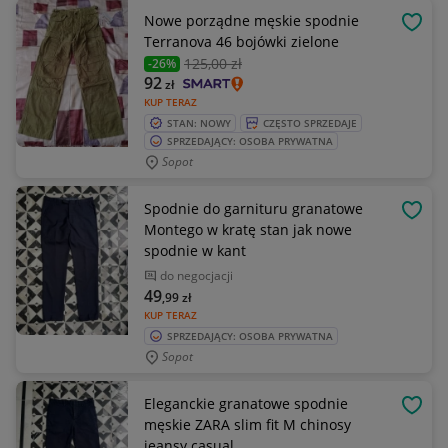
Nowe porządne męskie spodnie
OBSE
Terranova 46 bojówki zielone
125
,00 zł
-26%
92
zł
KUP TERAZ
STAN: NOWY
CZĘSTO SPRZEDAJE
SPRZEDAJĄCY: OSOBA PRYWATNA
Sopot
Spodnie do garnituru granatowe
OBSE
Montego w kratę stan jak nowe
spodnie w kant
do negocjacji
49
,99
zł
KUP TERAZ
SPRZEDAJĄCY: OSOBA PRYWATNA
Sopot
Eleganckie granatowe spodnie
OBSE
męskie ZARA slim fit M chinosy
jeansy casual