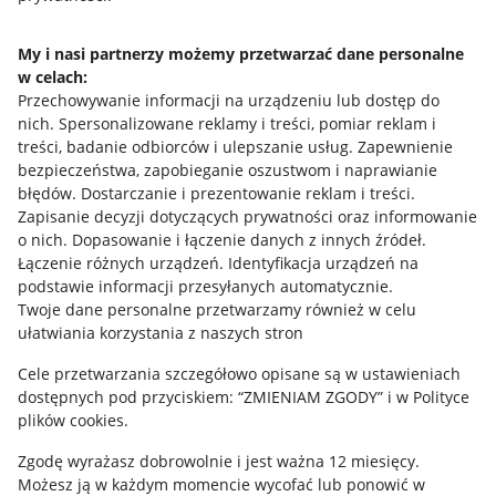
Napisz do nas
My i nasi partnerzy możemy przetwarzać dane personalne
w celach:
Allegro Gadane dla sprzedających
Przechowywanie informacji na urządzeniu lub dostęp do
Allegro Gadane dla kupujących
nich
.
Spersonalizowane reklamy i treści, pomiar reklam i
treści, badanie odbiorców i ulepszanie usług
.
Zapewnienie
Mapa miejscowości
bezpieczeństwa, zapobieganie oszustwom i naprawianie
błędów
.
Dostarczanie i prezentowanie reklam i treści
.
Informacje prawne
Zapisanie decyzji dotyczących prywatności oraz informowanie
o nich
.
Dopasowanie i łączenie danych z innych źródeł
.
Regulamin
Łączenie różnych urządzeń
.
Identyfikacja urządzeń na
podstawie informacji przesyłanych automatycznie
.
Polityka plików "cookies"
Twoje dane personalne przetwarzamy również w celu
ułatwiania korzystania z naszych stron
Ustawienia plików "cookies"
Cele przetwarzania szczegółowo opisane są w ustawieniach
Udostępnianie lokalizacji
dostępnych pod przyciskiem: “ZMIENIAM ZGODY” i w Polityce
Informacje dla Aktu o Usługach Cyfrowych
plików cookies.
Zgodę wyrażasz dobrowolnie i jest ważna 12 miesięcy.
Pobierz aplikację
Możesz ją w każdym momencie wycofać lub ponowić w