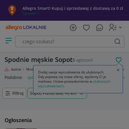
Allegro Smart! Kupuj i sprzedawaj z dostawą za 0 zł
Sprawdź »
Otwórz menu z kategoriami
szukaj
Spodnie męskie Sopot
5
ogłoszeń
POL
legro Lokalnie
Moda
Odzież, Obuwie, Dodatki
Odzież męska
Spodnie
Zamkn
Dodaj swoje wyszukiwania do ulubionych.
Gdy pojawią się nowe oferty, wyślemy Ci je
Podobne:
spodnie
spodnie robocze
spodnie męskie
spod
mailowo. Ustaw powiadomienia w
ulubionych
wyszukiwaniach
.
Filtruj
Sopot, Pomorskie, +0 km
Ogłoszenia