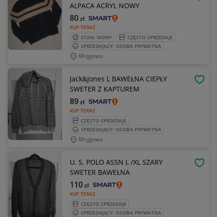
OBSE
ALPACA ACRYL NOWY
80
zł
KUP TERAZ
STAN: NOWY
CZĘSTO SPRZEDAJE
SPRZEDAJĄCY: OSOBA PRYWATNA
Mrągowo
Jack&Jones L BAWEŁNA CIEPŁY
OBSE
SWETER Z KAPTUREM
89
zł
KUP TERAZ
CZĘSTO SPRZEDAJE
SPRZEDAJĄCY: OSOBA PRYWATNA
Mrągowo
U. S. POLO ASSN L /XL SZARY
OBSE
SWETER BAWEŁNA
110
zł
KUP TERAZ
CZĘSTO SPRZEDAJE
SPRZEDAJĄCY: OSOBA PRYWATNA