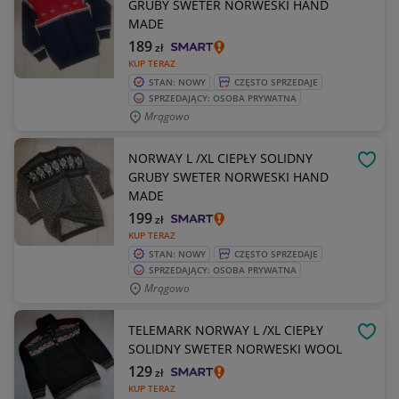
GRUBY SWETER NORWESKI HAND
MADE
189
zł
KUP TERAZ
STAN: NOWY
CZĘSTO SPRZEDAJE
SPRZEDAJĄCY: OSOBA PRYWATNA
Mrągowo
NORWAY L /XL CIEPŁY SOLIDNY
OBSE
GRUBY SWETER NORWESKI HAND
MADE
199
zł
KUP TERAZ
STAN: NOWY
CZĘSTO SPRZEDAJE
SPRZEDAJĄCY: OSOBA PRYWATNA
Mrągowo
TELEMARK NORWAY L /XL CIEPŁY
OBSE
SOLIDNY SWETER NORWESKI WOOL
129
zł
KUP TERAZ