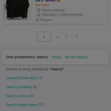
69
zł
KUP TERAZ
CZĘSTO SPRZEDAJE
SPRZEDAJĄCY: OSOBA PRYWATNA
Mrągowo
Wybierz stronę:
Następna strona
z
1
Stan przedmiotu: Swetry
Nowy
Bardzo dobry
Zobacz w innej lokalizacji
"Swetry"
Swetry Polska Wieś
(7)
Swetry Sorkwity
(8)
Swetry Zalas
(19)
Swetry Węgorzewo
(77)