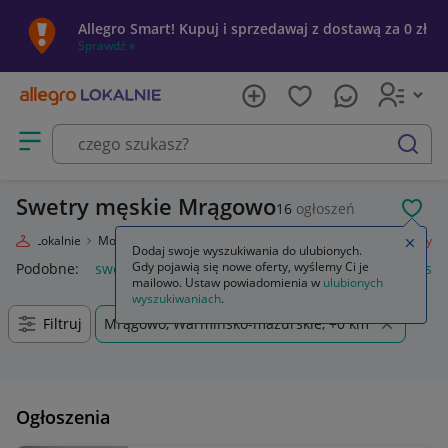
Allegro Smart! Kupuj i sprzedawaj z dostawą za 0 zł
Sprawdź »
Otwórz menu z kategoriami
szukaj
Swetry męskie Mrągowo
16
ogłoszeń
POL
llegro Lokalnie
Moda
Odzież, Obuwie, Dodatki
Odzież męska
Swetry
Zamkn
Dodaj swoje wyszukiwania do ulubionych.
Gdy pojawią się nowe oferty, wyślemy Ci je
Podobne:
swetry
damskie swetry rozpinane
swetry damski
mailowo. Ustaw powiadomienia w
ulubionych
wyszukiwaniach
.
Filtruj
Mrągowo, Warmińsko-mazurskie, +0 km
Ogłoszenia