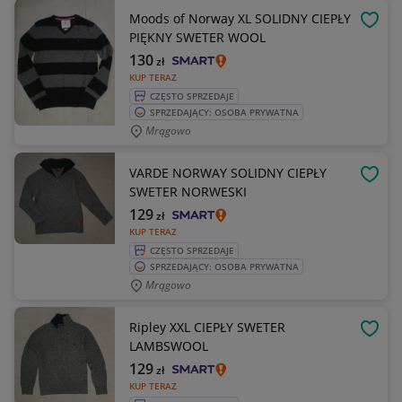
Moods of Norway XL SOLIDNY CIEPŁY
OBSE
PIĘKNY SWETER WOOL
130
zł
KUP TERAZ
CZĘSTO SPRZEDAJE
SPRZEDAJĄCY: OSOBA PRYWATNA
Mrągowo
VARDE NORWAY SOLIDNY CIEPŁY
OBSE
SWETER NORWESKI
129
zł
KUP TERAZ
CZĘSTO SPRZEDAJE
SPRZEDAJĄCY: OSOBA PRYWATNA
Mrągowo
Ripley XXL CIEPŁY SWETER
OBSE
LAMBSWOOL
129
zł
KUP TERAZ