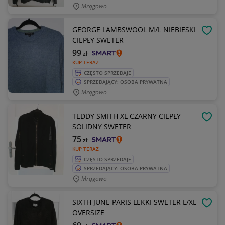
Mrągowo
GEORGE LAMBSWOOL M/L NIEBIESKI
OBSE
CIEPŁY SWETER
99
zł
KUP TERAZ
CZĘSTO SPRZEDAJE
SPRZEDAJĄCY: OSOBA PRYWATNA
Mrągowo
TEDDY SMITH XL CZARNY CIEPŁY
OBSE
SOLIDNY SWETER
75
zł
KUP TERAZ
CZĘSTO SPRZEDAJE
SPRZEDAJĄCY: OSOBA PRYWATNA
Mrągowo
SIXTH JUNE PARIS LEKKI SWETER L/XL
OBSE
OVERSIZE