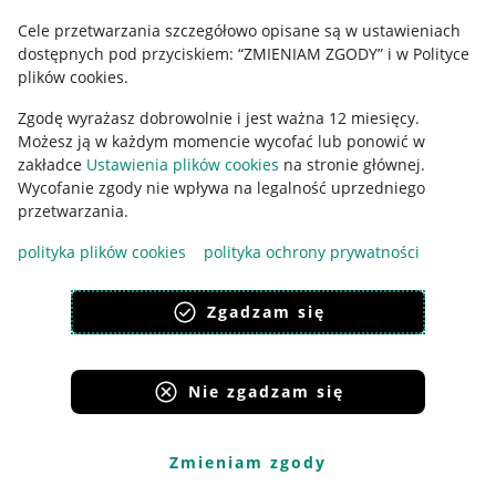
Cele przetwarzania szczegółowo opisane są w ustawieniach
Udostępnianie lokalizacji
dostępnych pod przyciskiem: “ZMIENIAM ZGODY” i w Polityce
Informacje dla Aktu o Usługach Cyfrowych
plików cookies.
Zgodę wyrażasz dobrowolnie i jest ważna 12 miesięcy.
Pobierz aplikację
Możesz ją w każdym momencie wycofać lub ponowić w
zakładce
Ustawienia plików cookies
na stronie głównej.
Wycofanie zgody nie wpływa na legalność uprzedniego
przetwarzania.
polityka plików cookies
polityka ochrony prywatności
Zgadzam się
Nie zgadzam się
Korzystanie z serwisu oznacza akceptację
regulaminu
.
Zmieniam zgody