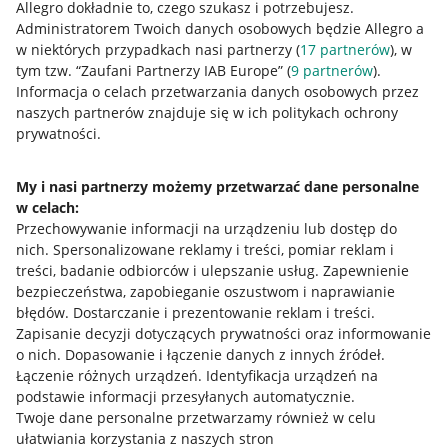
Allegro dokładnie to, czego szukasz i potrzebujesz.
Administratorem Twoich danych osobowych będzie Allegro a
w niektórych przypadkach nasi partnerzy (
17
partnerów
), w
tym tzw. “Zaufani Partnerzy IAB Europe” (
9
partnerów
).
Przydatne informacje
Informacja o celach przetwarzania danych osobowych przez
naszych partnerów znajduje się w ich politykach ochrony
prywatności.
Jak to działa
Napisz do nas
My i nasi partnerzy możemy przetwarzać dane personalne
w celach:
Allegro Gadane dla sprzedających
Przechowywanie informacji na urządzeniu lub dostęp do
Allegro Gadane dla kupujących
nich
.
Spersonalizowane reklamy i treści, pomiar reklam i
treści, badanie odbiorców i ulepszanie usług
.
Zapewnienie
Mapa miejscowości
bezpieczeństwa, zapobieganie oszustwom i naprawianie
błędów
.
Dostarczanie i prezentowanie reklam i treści
.
Informacje prawne
Zapisanie decyzji dotyczących prywatności oraz informowanie
o nich
.
Dopasowanie i łączenie danych z innych źródeł
.
Regulamin
Łączenie różnych urządzeń
.
Identyfikacja urządzeń na
podstawie informacji przesyłanych automatycznie
.
Polityka plików "cookies"
Twoje dane personalne przetwarzamy również w celu
ułatwiania korzystania z naszych stron
Ustawienia plików "cookies"