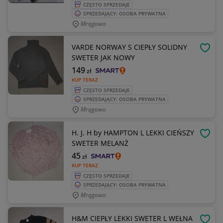
CZĘSTO SPRZEDAJE
SPRZEDAJĄCY: OSOBA PRYWATNA
Mrągowo
VARDE NORWAY S CIEPŁY SOLIDNY
OBSE
SWETER JAK NOWY
149
zł
KUP TERAZ
CZĘSTO SPRZEDAJE
SPRZEDAJĄCY: OSOBA PRYWATNA
Mrągowo
H. J. H by HAMPTON L LEKKI CIEŃSZY
OBSE
SWETER MELANŻ
45
zł
KUP TERAZ
CZĘSTO SPRZEDAJE
SPRZEDAJĄCY: OSOBA PRYWATNA
Mrągowo
H&M CIEPŁY LEKKI SWETER L WEŁNA