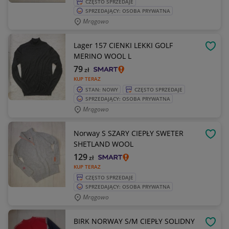
CZĘSTO SPRZEDAJE
SPRZEDAJĄCY: OSOBA PRYWATNA
Mrągowo
Lager 157 CIENKI LEKKI GOLF
OBSE
MERINO WOOL L
79
zł
KUP TERAZ
STAN: NOWY
CZĘSTO SPRZEDAJE
SPRZEDAJĄCY: OSOBA PRYWATNA
Mrągowo
Norway S SZARY CIEPŁY SWETER
OBSE
SHETLAND WOOL
129
zł
KUP TERAZ
CZĘSTO SPRZEDAJE
SPRZEDAJĄCY: OSOBA PRYWATNA
Mrągowo
BIRK NORWAY S/M CIEPŁY SOLIDNY
OBSE