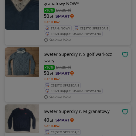
OBSE
granatowy NOWY
60
,00 zł
-16%
50
zł
KUP TERAZ
STAN: NOWY
CZĘSTO SPRZEDAJE
SPRZEDAJĄCY: OSOBA PRYWATNA
Stalowa Wola
Sweter Superdry r. S golf warkocz
OBSE
szary
60
,00 zł
-16%
50
zł
KUP TERAZ
CZĘSTO SPRZEDAJE
SPRZEDAJĄCY: OSOBA PRYWATNA
Stalowa Wola
Sweter Superdry r. M granatowy
OBSE
40
zł
KUP TERAZ
CZĘSTO SPRZEDAJE