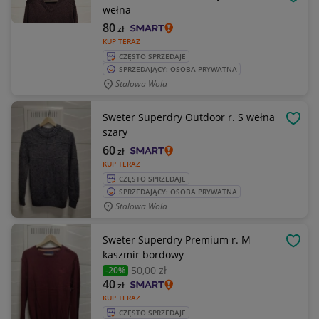
OBSE
wełna
80
zł
KUP TERAZ
CZĘSTO SPRZEDAJE
SPRZEDAJĄCY: OSOBA PRYWATNA
Stalowa Wola
Sweter Superdry Outdoor r. S wełna
OBSE
szary
60
zł
KUP TERAZ
CZĘSTO SPRZEDAJE
SPRZEDAJĄCY: OSOBA PRYWATNA
Stalowa Wola
Sweter Superdry Premium r. M
OBSE
kaszmir bordowy
50
,00 zł
-20%
40
zł
KUP TERAZ
CZĘSTO SPRZEDAJE