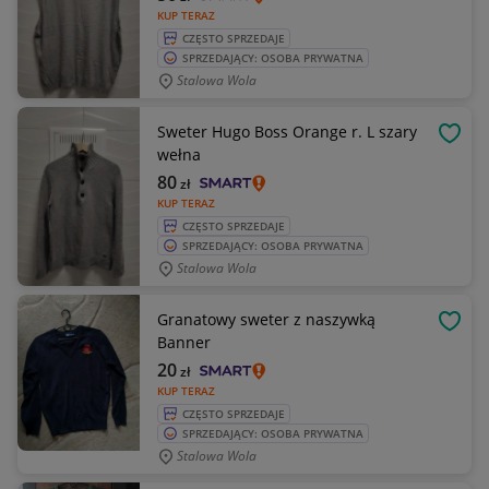
KUP TERAZ
CZĘSTO SPRZEDAJE
SPRZEDAJĄCY: OSOBA PRYWATNA
Stalowa Wola
Sweter Hugo Boss Orange r. L szary
OBSE
wełna
80
zł
KUP TERAZ
CZĘSTO SPRZEDAJE
SPRZEDAJĄCY: OSOBA PRYWATNA
Stalowa Wola
Granatowy sweter z naszywką
OBSE
Banner
20
zł
KUP TERAZ
CZĘSTO SPRZEDAJE
SPRZEDAJĄCY: OSOBA PRYWATNA
Stalowa Wola