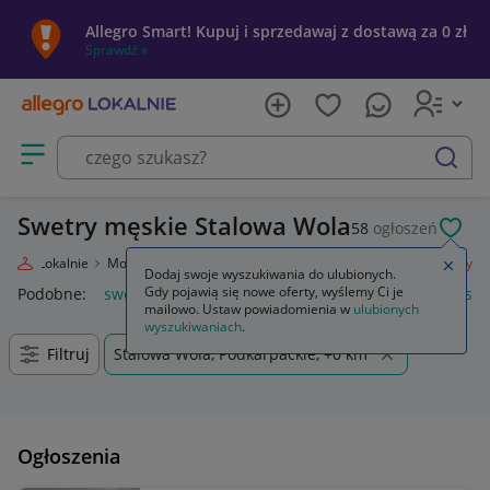
Allegro Smart! Kupuj i sprzedawaj z dostawą za 0 zł
Sprawdź »
Otwórz menu z kategoriami
szukaj
Swetry męskie Stalowa Wola
58
ogłoszeń
POL
llegro Lokalnie
Moda
Odzież, Obuwie, Dodatki
Odzież męska
Swetry
Zamkn
Dodaj swoje wyszukiwania do ulubionych.
Gdy pojawią się nowe oferty, wyślemy Ci je
Podobne:
swetry
damskie swetry rozpinane
swetry damski
mailowo. Ustaw powiadomienia w
ulubionych
wyszukiwaniach
.
Filtruj
Stalowa Wola, Podkarpackie, +0 km
Ogłoszenia