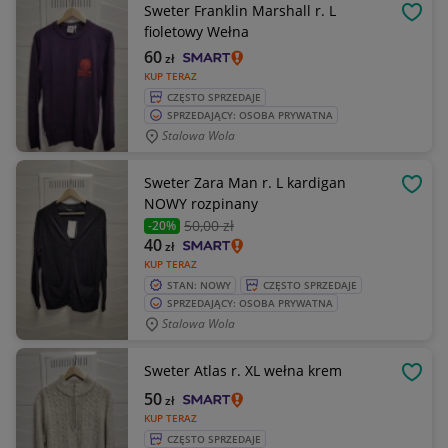
Sweter Franklin Marshall r. L
OBSE
fioletowy Wełna
60
zł
KUP TERAZ
CZĘSTO SPRZEDAJE
SPRZEDAJĄCY: OSOBA PRYWATNA
Stalowa Wola
Sweter Zara Man r. L kardigan
OBSE
NOWY rozpinany
50
,00 zł
-20%
40
zł
KUP TERAZ
STAN: NOWY
CZĘSTO SPRZEDAJE
SPRZEDAJĄCY: OSOBA PRYWATNA
Stalowa Wola
Sweter Atlas r. XL wełna krem
OBSE
50
zł
KUP TERAZ
CZĘSTO SPRZEDAJE