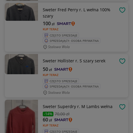
Sweter Fred Perry r. L wełna 100%
OBSE
szary
100
zł
KUP TERAZ
CZĘSTO SPRZEDAJE
SPRZEDAJĄCY: OSOBA PRYWATNA
Stalowa Wola
Sweter Hollister r. S szary serek
OBSE
50
zł
KUP TERAZ
CZĘSTO SPRZEDAJE
SPRZEDAJĄCY: OSOBA PRYWATNA
Stalowa Wola
Sweter Superdry r. M Lambs wełna
OBSE
70
,00 zł
-14%
60
zł
KUP TERAZ
CZĘSTO SPRZEDAJE