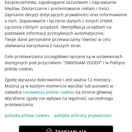
bezpieczeństwa, zapobieganie oszustwom i naprawianie
błędów
.
Dostarczanie i prezentowanie reklam i treści
.
Informacje prawne
Zapisanie decyzji dotyczących prywatności oraz informowanie
o nich
.
Dopasowanie i łączenie danych z innych źródeł
.
Regulamin
Łączenie różnych urządzeń
.
Identyfikacja urządzeń na
podstawie informacji przesyłanych automatycznie
.
Polityka plików "cookies"
Twoje dane personalne przetwarzamy również w celu
ułatwiania korzystania z naszych stron
Ustawienia plików "cookies"
Cele przetwarzania szczegółowo opisane są w ustawieniach
Udostępnianie lokalizacji
dostępnych pod przyciskiem: “ZMIENIAM ZGODY” i w Polityce
Informacje dla Aktu o Usługach Cyfrowych
plików cookies.
Zgodę wyrażasz dobrowolnie i jest ważna 12 miesięcy.
Pobierz aplikację
Możesz ją w każdym momencie wycofać lub ponowić w
zakładce
Ustawienia plików cookies
na stronie głównej.
Wycofanie zgody nie wpływa na legalność uprzedniego
przetwarzania.
polityka plików cookies
polityka ochrony prywatności
Zgadzam się