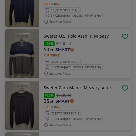
KUP TERAZ
CZĘSTO SPRZEDAJE
SPRZEDAJĄCY: OSOBA PRYWATNA
Stalowa Wola
Sweter U.S. Polo Assn. r. M pasy
OBSE
60
,00 zł
-16%
50
zł
KUP TERAZ
CZĘSTO SPRZEDAJE
SPRZEDAJĄCY: OSOBA PRYWATNA
Stalowa Wola
Sweter Zara Man r. M szary serek
OBSE
40
,00 zł
-12%
35
zł
KUP TERAZ
CZĘSTO SPRZEDAJE
SPRZEDAJĄCY: OSOBA PRYWATNA
Stalowa Wola