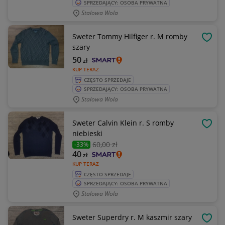
SPRZEDAJĄCY: OSOBA PRYWATNA
Stalowa Wola
Sweter Tommy Hilfiger r. M romby
OBSE
szary
50
zł
KUP TERAZ
CZĘSTO SPRZEDAJE
SPRZEDAJĄCY: OSOBA PRYWATNA
Stalowa Wola
Sweter Calvin Klein r. S romby
OBSE
niebieski
60
,00 zł
-33%
40
zł
KUP TERAZ
CZĘSTO SPRZEDAJE
SPRZEDAJĄCY: OSOBA PRYWATNA
Stalowa Wola
Sweter Superdry r. M kaszmir szary
OBSE