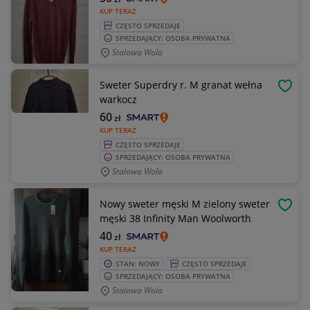
KUP TERAZ
CZĘSTO SPRZEDAJE
SPRZEDAJĄCY: OSOBA PRYWATNA
Stalowa Wola
Sweter Superdry r. M granat wełna
OBSE
warkocz
60
zł
KUP TERAZ
CZĘSTO SPRZEDAJE
SPRZEDAJĄCY: OSOBA PRYWATNA
Stalowa Wola
Nowy sweter męski M zielony sweter
OBSE
męski 38 Infinity Man Woolworth
40
zł
KUP TERAZ
STAN: NOWY
CZĘSTO SPRZEDAJE
SPRZEDAJĄCY: OSOBA PRYWATNA
Stalowa Wola