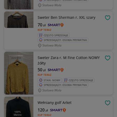
Stalowa Wola
Sweter Ben Sherman r. XXL szary
OBSE
70
zł
KUP TERAZ
CZĘSTO SPRZEDAJE
SPRZEDAJĄCY: OSOBA PRYWATNA
Stalowa Wola
Sweter Zara r. M Fine Cotton NOWY
OBSE
żółty
50
zł
KUP TERAZ
STAN: NOWY
CZĘSTO SPRZEDAJE
SPRZEDAJĄCY: OSOBA PRYWATNA
Stalowa Wola
Wełniany golf Arket
OBSE
120
zł
KUP TERAZ