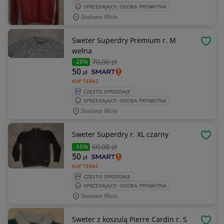
SPRZEDAJĄCY: OSOBA PRYWATNA
Stalowa Wola
Sweter Superdry Premium r. M
OBSE
wełna
70
,00 zł
-28%
50
zł
KUP TERAZ
CZĘSTO SPRZEDAJE
SPRZEDAJĄCY: OSOBA PRYWATNA
Stalowa Wola
Sweter Superdry r. XL czarny
OBSE
60
,00 zł
-16%
50
zł
KUP TERAZ
CZĘSTO SPRZEDAJE
SPRZEDAJĄCY: OSOBA PRYWATNA
Stalowa Wola
Sweter z koszulą Pierre Cardin r. S