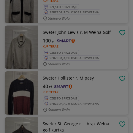
KUP TERAZ
CZĘSTO SPRZEDAJE
SPRZEDAJĄCY: OSOBA PRYWATNA
Stalowa Wola
Sweter John Lewis r. M Wełna Golf
OBSE
100
zł
KUP TERAZ
CZĘSTO SPRZEDAJE
SPRZEDAJĄCY: OSOBA PRYWATNA
Stalowa Wola
Sweter Hollister r. M pasy
OBSE
40
zł
KUP TERAZ
CZĘSTO SPRZEDAJE
SPRZEDAJĄCY: OSOBA PRYWATNA
Stalowa Wola
Sweter St. George r. L brąz Wełna
OBSE
golf kurtka