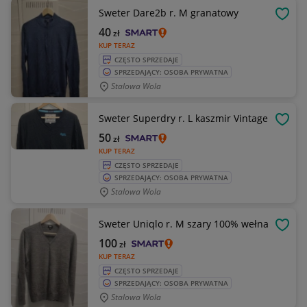
Sweter Dare2b r. M granatowy
OBSE
40
zł
KUP TERAZ
CZĘSTO SPRZEDAJE
SPRZEDAJĄCY: OSOBA PRYWATNA
Stalowa Wola
Sweter Superdry r. L kaszmir Vintage
OBSE
50
zł
KUP TERAZ
CZĘSTO SPRZEDAJE
SPRZEDAJĄCY: OSOBA PRYWATNA
Stalowa Wola
Sweter Uniqlo r. M szary 100% wełna
OBSE
100
zł
KUP TERAZ
CZĘSTO SPRZEDAJE
SPRZEDAJĄCY: OSOBA PRYWATNA
Stalowa Wola