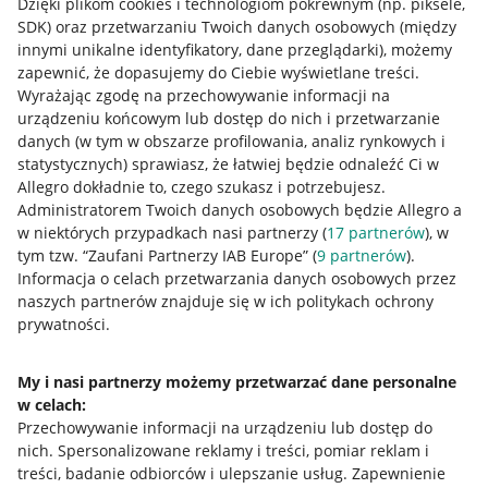
Dzięki plikom cookies i technologiom pokrewnym
(np. piksele,
SDK)
oraz przetwarzaniu Twoich danych osobowych
(między
innymi unikalne identyfikatory, dane przeglądarki)
, możemy
zapewnić, że dopasujemy do Ciebie wyświetlane treści.
Wyrażając zgodę na przechowywanie informacji na
urządzeniu końcowym lub dostęp do nich i przetwarzanie
danych (w tym w obszarze profilowania, analiz rynkowych i
statystycznych) sprawiasz, że łatwiej będzie odnaleźć Ci w
Allegro dokładnie to, czego szukasz i potrzebujesz.
Administratorem Twoich danych osobowych będzie Allegro a
w niektórych przypadkach nasi partnerzy (
17
partnerów
), w
tym tzw. “Zaufani Partnerzy IAB Europe” (
9
partnerów
).
Przydatne informacje
Informacja o celach przetwarzania danych osobowych przez
naszych partnerów znajduje się w ich politykach ochrony
prywatności.
Jak to działa
Napisz do nas
My i nasi partnerzy możemy przetwarzać dane personalne
w celach:
Allegro Gadane dla sprzedających
Przechowywanie informacji na urządzeniu lub dostęp do
Allegro Gadane dla kupujących
nich
.
Spersonalizowane reklamy i treści, pomiar reklam i
treści, badanie odbiorców i ulepszanie usług
.
Zapewnienie
Mapa miejscowości