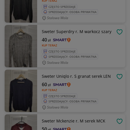
KUP TERAZ
CZĘSTO SPRZEDAJE
SPRZEDAJĄCY: OSOBA PRYWATNA
Stalowa Wola
Sweter Superdry r. M warkocz szary
OBSE
40
zł
KUP TERAZ
CZĘSTO SPRZEDAJE
SPRZEDAJĄCY: OSOBA PRYWATNA
Stalowa Wola
Sweter Uniqlo r. S granat serek LEN
OBSE
60
zł
KUP TERAZ
CZĘSTO SPRZEDAJE
SPRZEDAJĄCY: OSOBA PRYWATNA
Stalowa Wola
Sweter Mckenzie r. M serek MCK
OBSE
50
zł