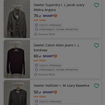
Sweter Superdry r. L Jacob szary
OBSE
Wełna Angora
70
zł
KUP TERAZ
CZĘSTO SPRZEDAJE
SPRZEDAJĄCY: OSOBA PRYWATNA
Stalowa Wola
Sweter Calvin Klein Jeans r. L
OBSE
bordowy
60
zł
KUP TERAZ
CZĘSTO SPRZEDAJE
SPRZEDAJĄCY: OSOBA PRYWATNA
Stalowa Wola
Sweter Hollister r. M szary Bawełna
OBSE
50
zł
KUP TERAZ
CZĘSTO SPRZEDAJE