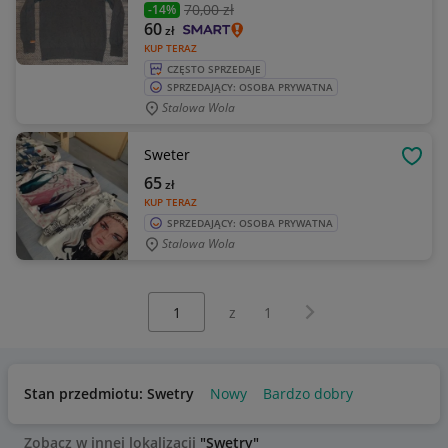
70
,00 zł
-14%
60
zł
KUP TERAZ
CZĘSTO SPRZEDAJE
SPRZEDAJĄCY: OSOBA PRYWATNA
Stalowa Wola
Sweter
OBSE
65
zł
KUP TERAZ
SPRZEDAJĄCY: OSOBA PRYWATNA
Stalowa Wola
Wybierz stronę:
Następna strona
z
1
Stan przedmiotu: Swetry
Nowy
Bardzo dobry
Zobacz w innej lokalizacji
"Swetry"