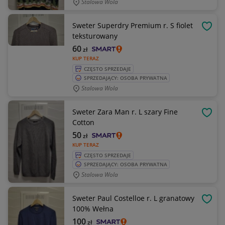
Stalowa Wola
Sweter Superdry Premium r. S fiolet
OBSE
teksturowany
60
zł
KUP TERAZ
CZĘSTO SPRZEDAJE
SPRZEDAJĄCY: OSOBA PRYWATNA
Stalowa Wola
Sweter Zara Man r. L szary Fine
OBSE
Cotton
50
zł
KUP TERAZ
CZĘSTO SPRZEDAJE
SPRZEDAJĄCY: OSOBA PRYWATNA
Stalowa Wola
Sweter Paul Costelloe r. L granatowy
OBSE
100% Wełna
100
zł