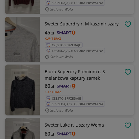
SPRZEDAJĄCY: OSOBA PRYWATNA
Stalowa Wola
Sweter Superdry r. M kaszmir szary
OBSE
45
zł
KUP TERAZ
CZĘSTO SPRZEDAJE
SPRZEDAJĄCY: OSOBA PRYWATNA
Stalowa Wola
Bluza Superdry Premium r. S
OBSE
melanżowa kaptury zamek
60
zł
KUP TERAZ
CZĘSTO SPRZEDAJE
SPRZEDAJĄCY: OSOBA PRYWATNA
Stalowa Wola
Sweter Luke r. L szary Wełna
OBSE
80
zł