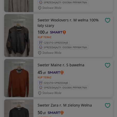
SPRZEDAJĄCY: OSOBA PRYWATNA
Stalowa Wola
Sweter Woolovers r. M wełna 100%
OBSE
łaty szary
100
zł
KUP TERAZ
CZĘSTO SPRZEDAJE
SPRZEDAJĄCY: OSOBA PRYWATNA
Stalowa Wola
Sweter Maine r. S bawełna
OBSE
45
zł
KUP TERAZ
CZĘSTO SPRZEDAJE
SPRZEDAJĄCY: OSOBA PRYWATNA
Stalowa Wola
Sweter Zara r. M zielony Wełna
OBSE
50
zł