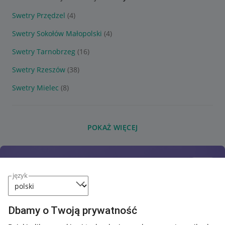
Swetry Przędzel
(4)
Swetry Sokołów Małopolski
(4)
Swetry Tarnobrzeg
(16)
Swetry Rzeszów
(38)
Swetry Mielec
(8)
POKAŻ WIĘCEJ
język
Dbamy o Twoją prywatność