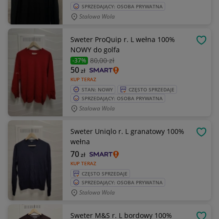
SPRZEDAJĄCY: OSOBA PRYWATNA
Stalowa Wola
Sweter ProQuip r. L wełna 100%
OBSE
NOWY do golfa
80
,00 zł
-37%
50
zł
KUP TERAZ
STAN: NOWY
CZĘSTO SPRZEDAJE
SPRZEDAJĄCY: OSOBA PRYWATNA
Stalowa Wola
Sweter Uniqlo r. L granatowy 100%
OBSE
wełna
70
zł
KUP TERAZ
CZĘSTO SPRZEDAJE
SPRZEDAJĄCY: OSOBA PRYWATNA
Stalowa Wola
Sweter M&S r. L bordowy 100%