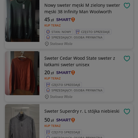
Nowy sweter męski M zielony sweter
OBSE
męski 38 Infinity Man Woolworth
45
zł
KUP TERAZ
STAN: NOWY
CZĘSTO SPRZEDAJE
SPRZEDAJĄCY: OSOBA PRYWATNA
Stalowa Wola
Sweter Cedar Wood State sweter z
OBSE
łatkami sweter unisex
20
zł
KUP TERAZ
CZĘSTO SPRZEDAJE
SPRZEDAJĄCY: OSOBA PRYWATNA
Stalowa Wola
Sweter Superdry r. L stójka niebieski
OBSE
50
zł
KUP TERAZ
CZĘSTO SPRZEDAJE
SPRZEDAJĄCY: OSOBA PRYWATNA