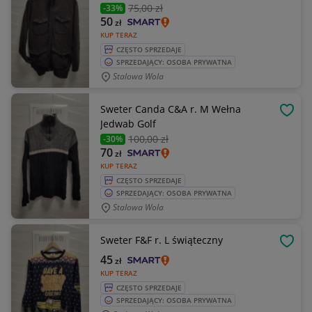
75
,00 zł
-33%
50
zł
KUP TERAZ
CZĘSTO SPRZEDAJE
SPRZEDAJĄCY: OSOBA PRYWATNA
Stalowa Wola
Sweter Canda C&A r. M Wełna
OBSE
Jedwab Golf
100
,00 zł
-30%
70
zł
KUP TERAZ
CZĘSTO SPRZEDAJE
SPRZEDAJĄCY: OSOBA PRYWATNA
Stalowa Wola
Sweter F&F r. L świąteczny
OBSE
45
zł
KUP TERAZ
CZĘSTO SPRZEDAJE
SPRZEDAJĄCY: OSOBA PRYWATNA