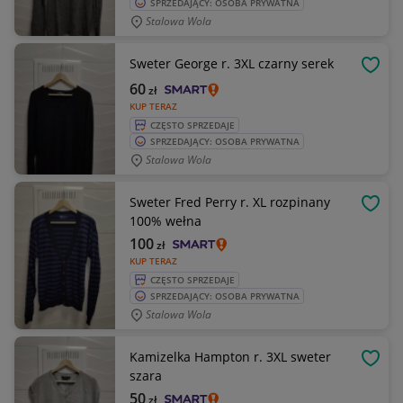
SPRZEDAJĄCY: OSOBA PRYWATNA
Stalowa Wola
Sweter George r. 3XL czarny serek
OBSE
60
zł
KUP TERAZ
CZĘSTO SPRZEDAJE
SPRZEDAJĄCY: OSOBA PRYWATNA
Stalowa Wola
Sweter Fred Perry r. XL rozpinany
OBSE
100% wełna
100
zł
KUP TERAZ
CZĘSTO SPRZEDAJE
SPRZEDAJĄCY: OSOBA PRYWATNA
Stalowa Wola
Kamizelka Hampton r. 3XL sweter
OBSE
szara
50
zł