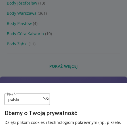
Body Józefosław
(13)
Body Warszawa
(361)
Body Piastów
(4)
Body Góra Kalwaria
(10)
Body Ząbki
(11)
POKAŻ WIĘCEJ
język
Dbamy o Twoją prywatność
Dzięki plikom cookies i technologiom pokrewnym
(np. piksele,