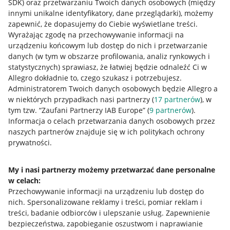
SDK)
oraz przetwarzaniu Twoich danych osobowych
(między
innymi unikalne identyfikatory, dane przeglądarki)
, możemy
zapewnić, że dopasujemy do Ciebie wyświetlane treści.
Wyrażając zgodę na przechowywanie informacji na
urządzeniu końcowym lub dostęp do nich i przetwarzanie
danych (w tym w obszarze profilowania, analiz rynkowych i
statystycznych) sprawiasz, że łatwiej będzie odnaleźć Ci w
Allegro dokładnie to, czego szukasz i potrzebujesz.
Administratorem Twoich danych osobowych będzie Allegro a
w niektórych przypadkach nasi partnerzy (
17
partnerów
), w
tym tzw. “Zaufani Partnerzy IAB Europe” (
9
partnerów
).
Przydatne informacje
Informacja o celach przetwarzania danych osobowych przez
naszych partnerów znajduje się w ich politykach ochrony
prywatności.
Jak to działa
Napisz do nas
My i nasi partnerzy możemy przetwarzać dane personalne
w celach:
Allegro Gadane dla sprzedających
Przechowywanie informacji na urządzeniu lub dostęp do
Allegro Gadane dla kupujących
nich
.
Spersonalizowane reklamy i treści, pomiar reklam i
treści, badanie odbiorców i ulepszanie usług
.
Zapewnienie
Mapa miejscowości
bezpieczeństwa, zapobieganie oszustwom i naprawianie