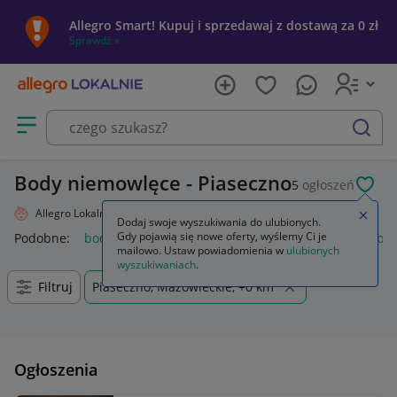
Allegro Smart! Kupuj i sprzedawaj z dostawą za 0 zł
Sprawdź »
Otwórz menu z kategoriami
szukaj
Body niemowlęce - Piaseczno
5
ogłoszeń
POL
Allegro Lokalnie
Dziecko
Odzież
Odzież niemowlęca
Body
Zamkn
Dodaj swoje wyszukiwania do ulubionych.
Gdy pojawią się nowe oferty, wyślemy Ci je
Podobne:
body
body wyszczuplające
body koronkowe
bod
mailowo. Ustaw powiadomienia w
ulubionych
wyszukiwaniach
.
Filtruj
Piaseczno, Mazowieckie, +0 km
Ogłoszenia