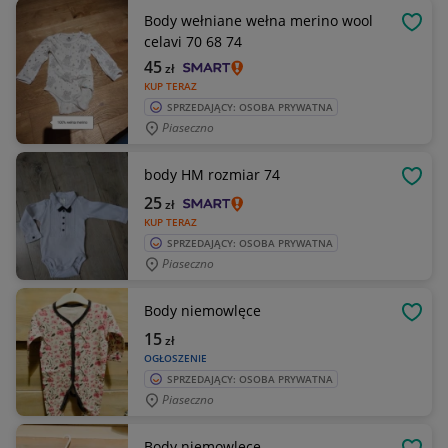
Body wełniane wełna merino wool
OBSE
celavi 70 68 74
45
zł
KUP TERAZ
SPRZEDAJĄCY: OSOBA PRYWATNA
Piaseczno
body HM rozmiar 74
OBSE
25
zł
KUP TERAZ
SPRZEDAJĄCY: OSOBA PRYWATNA
Piaseczno
Body niemowlęce
OBSE
15
zł
OGŁOSZENIE
SPRZEDAJĄCY: OSOBA PRYWATNA
Piaseczno
Body niemowlęce