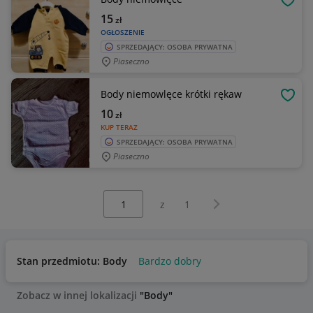
OBSE
15
zł
OGŁOSZENIE
SPRZEDAJĄCY: OSOBA PRYWATNA
Piaseczno
Body niemowlęce krótki rękaw
OBSE
10
zł
KUP TERAZ
SPRZEDAJĄCY: OSOBA PRYWATNA
Piaseczno
Wybierz stronę:
Następna strona
z
1
Stan przedmiotu: Body
Bardzo dobry
Zobacz w innej lokalizacji
"Body"