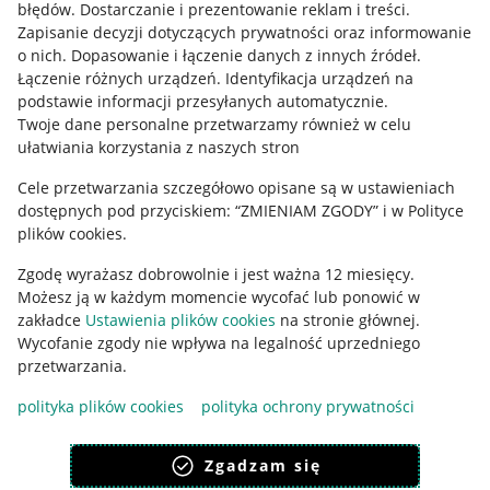
błędów
.
Dostarczanie i prezentowanie reklam i treści
.
Informacje prawne
Zapisanie decyzji dotyczących prywatności oraz informowanie
o nich
.
Dopasowanie i łączenie danych z innych źródeł
.
Regulamin
Łączenie różnych urządzeń
.
Identyfikacja urządzeń na
podstawie informacji przesyłanych automatycznie
.
Polityka plików "cookies"
Twoje dane personalne przetwarzamy również w celu
ułatwiania korzystania z naszych stron
Ustawienia plików "cookies"
Cele przetwarzania szczegółowo opisane są w ustawieniach
Udostępnianie lokalizacji
dostępnych pod przyciskiem: “ZMIENIAM ZGODY” i w Polityce
Informacje dla Aktu o Usługach Cyfrowych
plików cookies.
Zgodę wyrażasz dobrowolnie i jest ważna 12 miesięcy.
Pobierz aplikację
Możesz ją w każdym momencie wycofać lub ponowić w
zakładce
Ustawienia plików cookies
na stronie głównej.
Wycofanie zgody nie wpływa na legalność uprzedniego
przetwarzania.
polityka plików cookies
polityka ochrony prywatności
Zgadzam się