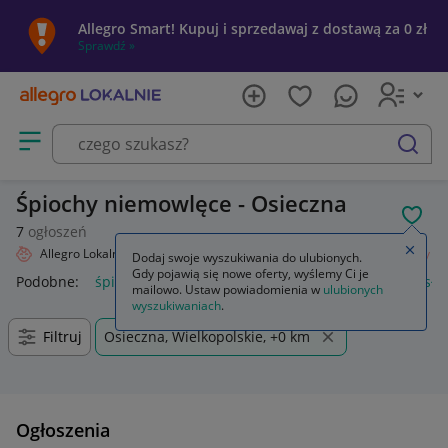
Allegro Smart! Kupuj i sprzedawaj z dostawą za 0 zł
Sprawdź »
Otwórz menu z kategoriami
szukaj
Śpiochy niemowlęce - Osieczna
POL
7
ogłoszeń
Zamkn
Allegro Lokalnie
Dziecko
Odzież
Odzież niemowlęca
Śpiochy
Dodaj swoje wyszukiwania do ulubionych.
Gdy pojawią się nowe oferty, wyślemy Ci je
Podobne:
śpiochy
śpiochy niemowlęce
śpiochy dla dorosły
mailowo. Ustaw powiadomienia w
ulubionych
wyszukiwaniach
.
Filtruj
Osieczna, Wielkopolskie, +0 km
Ogłoszenia