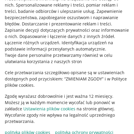
Allegro Gadane dla kupujących
nich
.
Spersonalizowane reklamy i treści, pomiar reklam i
treści, badanie odbiorców i ulepszanie usług
.
Zapewnienie
Mapa miejscowości
bezpieczeństwa, zapobieganie oszustwom i naprawianie
błędów
.
Dostarczanie i prezentowanie reklam i treści
.
Informacje prawne
Zapisanie decyzji dotyczących prywatności oraz informowanie
o nich
.
Dopasowanie i łączenie danych z innych źródeł
.
Regulamin
Łączenie różnych urządzeń
.
Identyfikacja urządzeń na
podstawie informacji przesyłanych automatycznie
.
Polityka plików "cookies"
Twoje dane personalne przetwarzamy również w celu
ułatwiania korzystania z naszych stron
Ustawienia plików "cookies"
Cele przetwarzania szczegółowo opisane są w ustawieniach
Udostępnianie lokalizacji
dostępnych pod przyciskiem: “ZMIENIAM ZGODY” i w Polityce
Informacje dla Aktu o Usługach Cyfrowych
plików cookies.
Zgodę wyrażasz dobrowolnie i jest ważna 12 miesięcy.
Pobierz aplikację
Możesz ją w każdym momencie wycofać lub ponowić w
zakładce
Ustawienia plików cookies
na stronie głównej.
Wycofanie zgody nie wpływa na legalność uprzedniego
przetwarzania.
polityka plików cookies
polityka ochrony prywatności