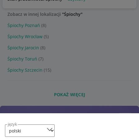
Zobacz w innej lokalizacji
"Śpiochy"
Śpiochy Poznań
(8)
Śpiochy Wrocław
(5)
Śpiochy Jarocin
(8)
Śpiochy Toruń
(7)
Śpiochy Szczecin
(15)
POKAŻ WIĘCEJ
język