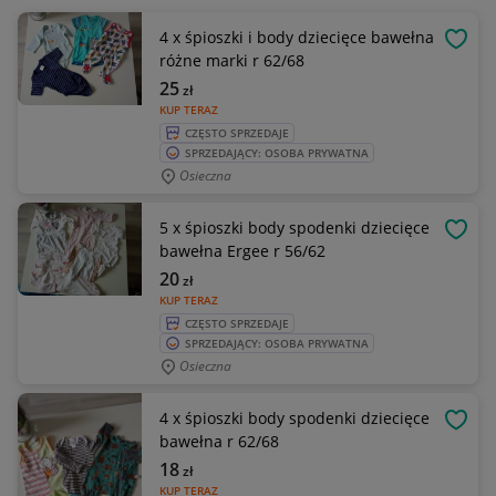
4 x śpioszki i body dziecięce bawełna
OBSE
różne marki r 62/68
25
zł
KUP TERAZ
CZĘSTO SPRZEDAJE
SPRZEDAJĄCY: OSOBA PRYWATNA
Osieczna
5 x śpioszki body spodenki dziecięce
OBSE
bawełna Ergee r 56/62
20
zł
KUP TERAZ
CZĘSTO SPRZEDAJE
SPRZEDAJĄCY: OSOBA PRYWATNA
Osieczna
4 x śpioszki body spodenki dziecięce
OBSE
bawełna r 62/68
18
zł
KUP TERAZ