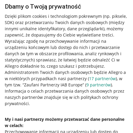
Dbamy o Twoją prywatność
Dzięki plikom cookies i technologiom pokrewnym
(np. piksele,
SDK)
oraz przetwarzaniu Twoich danych osobowych
(między
innymi unikalne identyfikatory, dane przeglądarki)
, możemy
zapewnić, że dopasujemy do Ciebie wyświetlane treści.
Wyrażając zgodę na przechowywanie informacji na
urządzeniu końcowym lub dostęp do nich i przetwarzanie
danych (w tym w obszarze profilowania, analiz rynkowych i
statystycznych) sprawiasz, że łatwiej będzie odnaleźć Ci w
Allegro dokładnie to, czego szukasz i potrzebujesz.
Administratorem Twoich danych osobowych będzie Allegro a
w niektórych przypadkach nasi partnerzy (
17
partnerów
), w
tym tzw. “Zaufani Partnerzy IAB Europe” (
9
partnerów
).
Przydatne informacje
Informacja o celach przetwarzania danych osobowych przez
naszych partnerów znajduje się w ich politykach ochrony
prywatności.
Jak to działa
Napisz do nas
My i nasi partnerzy możemy przetwarzać dane personalne
w celach:
Allegro Gadane dla sprzedających
Przechowywanie informacji na urządzeniu lub dostęp do