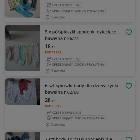
CZĘSTO SPRZEDAJE
SPRZEDAJĄCY: OSOBA PRYWATNA
Osieczna
5 x półśpioszki spodenki dziecięce
OBSE
bawełna r 56/74
18
zł
KUP TERAZ
CZĘSTO SPRZEDAJE
SPRZEDAJĄCY: OSOBA PRYWATNA
Osieczna
6 szt śpioszki body dla dziewczynki
OBSE
bawełna r 62/68
28
zł
KUP TERAZ
CZĘSTO SPRZEDAJE
SPRZEDAJĄCY: OSOBA PRYWATNA
Osieczna
7 szt body śpioszki spodenki dla