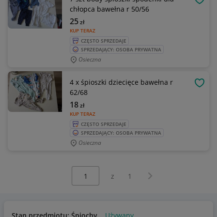
OBSE
chłopca bawełna r 50/56
25
zł
KUP TERAZ
CZĘSTO SPRZEDAJE
SPRZEDAJĄCY: OSOBA PRYWATNA
Osieczna
4 x śpioszki dziecięce bawełna r
OBSE
62/68
18
zł
KUP TERAZ
CZĘSTO SPRZEDAJE
SPRZEDAJĄCY: OSOBA PRYWATNA
Osieczna
Wybierz stronę:
Następna strona
z
1
Stan przedmiotu: Śpiochy
Używany