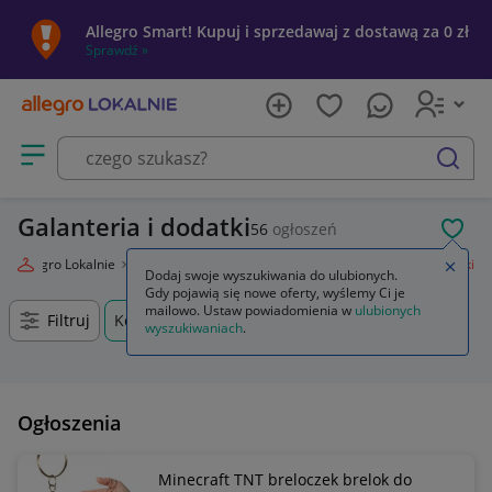
Allegro Smart! Kupuj i sprzedawaj z dostawą za 0 zł
Sprawdź »
Otwórz menu z kategoriami
szukaj
Galanteria i dodatki
56
ogłoszeń
POL
Allegro Lokalnie
Moda
Odzież, Obuwie, Dodatki
Galanteria i dodatki
Zamkn
Dodaj swoje wyszukiwania do ulubionych.
Gdy pojawią się nowe oferty, wyślemy Ci je
mailowo. Ustaw powiadomienia w
ulubionych
Filtruj
Komorniki, Wielkopolskie, +0 km
wyszukiwaniach
.
Ogłoszenia
Minecraft TNT breloczek brelok do