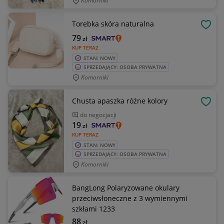
Komorniki
Torebka skóra naturalna
OBSE
79
zł
KUP TERAZ
STAN: NOWY
SPRZEDAJĄCY: OSOBA PRYWATNA
Komorniki
Chusta apaszka różne kolory
OBSE
do negocjacji
19
zł
KUP TERAZ
STAN: NOWY
SPRZEDAJĄCY: OSOBA PRYWATNA
Komorniki
BangLong Polaryzowane okulary
przeciwsłoneczne z 3 wymiennymi
szkłami 1233
88
zł