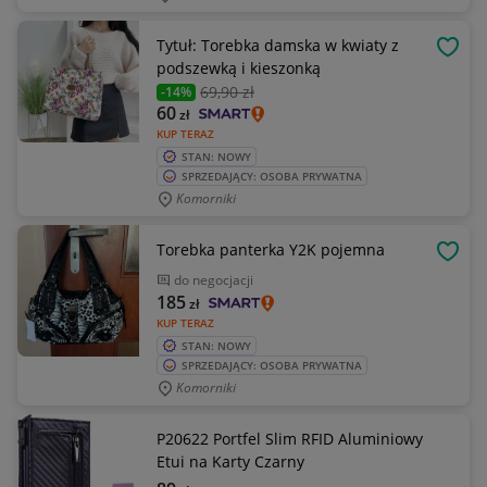
Tytuł: Torebka damska w kwiaty z
OBSE
podszewką i kieszonką
69
,90 zł
-14%
60
zł
KUP TERAZ
STAN: NOWY
SPRZEDAJĄCY: OSOBA PRYWATNA
Komorniki
Torebka panterka Y2K pojemna
OBSE
do negocjacji
185
zł
KUP TERAZ
STAN: NOWY
SPRZEDAJĄCY: OSOBA PRYWATNA
Komorniki
P20622 Portfel Slim RFID Aluminiowy
Etui na Karty Czarny