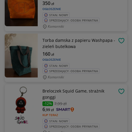
350
zł
OGŁOSZENIE
STAN: NOWY
SPRZEDAJĄCY: OSOBA PRYWATNA
Komorniki
Torba damska z papieru Washpapa -
OBSE
zieleń butelkowa
160
zł
OGŁOSZENIE
STAN: NOWY
SPRZEDAJĄCY: OSOBA PRYWATNA
Komorniki
Breloczek Squid Game, strażnik
OBSE
gonggi
7
,99 zł
-12%
6
,99
zł
KUP TERAZ
STAN: NOWY
SPRZEDAJĄCY: OSOBA PRYWATNA