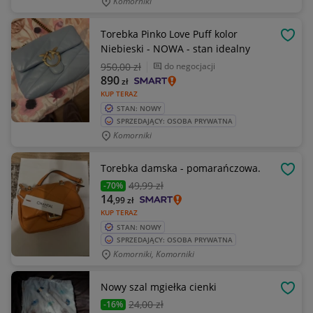
Komorniki
Torebka Pinko Love Puff kolor
OBSE
Niebieski - NOWA - stan idealny
950
,00 zł
do negocjacji
890
zł
KUP TERAZ
STAN: NOWY
SPRZEDAJĄCY: OSOBA PRYWATNA
Komorniki
Torebka damska - pomarańczowa.
OBSE
49
,99 zł
-70%
14
,99
zł
KUP TERAZ
STAN: NOWY
SPRZEDAJĄCY: OSOBA PRYWATNA
Komorniki, Komorniki
Nowy szal mgiełka cienki
OBSE
24
,00 zł
-16%