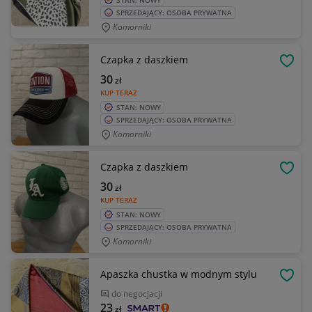
STAN: NOWY
SPRZEDAJĄCY: OSOBA PRYWATNA
Komorniki
Czapka z daszkiem
OBSE
30
zł
KUP TERAZ
STAN: NOWY
SPRZEDAJĄCY: OSOBA PRYWATNA
Komorniki
Czapka z daszkiem
OBSE
30
zł
KUP TERAZ
STAN: NOWY
SPRZEDAJĄCY: OSOBA PRYWATNA
Komorniki
Apaszka chustka w modnym stylu
OBSE
do negocjacji
23
zł