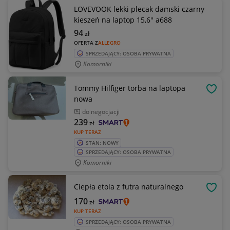
LOVEVOOK lekki plecak damski czarny
kieszeń na laptop 15,6" a688
94
zł
OFERTA Z
ALLEGRO
SPRZEDAJĄCY: OSOBA PRYWATNA
Komorniki
Tommy Hilfiger torba na laptopa
OBSE
nowa
do negocjacji
239
zł
KUP TERAZ
STAN: NOWY
SPRZEDAJĄCY: OSOBA PRYWATNA
Komorniki
Ciepła etola z futra naturalnego
OBSE
170
zł
KUP TERAZ
SPRZEDAJĄCY: OSOBA PRYWATNA