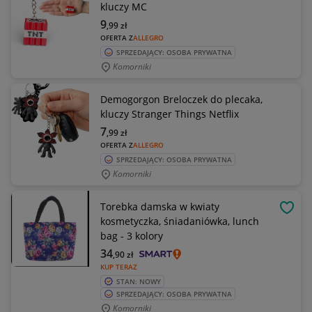
kluczy MC
9
,99
zł
OFERTA Z
ALLEGRO
SPRZEDAJĄCY: OSOBA PRYWATNA
Komorniki
Demogorgon Breloczek do plecaka,
kluczy Stranger Things Netflix
7
,99
zł
OFERTA Z
ALLEGRO
SPRZEDAJĄCY: OSOBA PRYWATNA
Komorniki
Torebka damska w kwiaty
OBSE
kosmetyczka, śniadaniówka, lunch
bag - 3 kolory
34
,90
zł
KUP TERAZ
STAN: NOWY
SPRZEDAJĄCY: OSOBA PRYWATNA
Komorniki