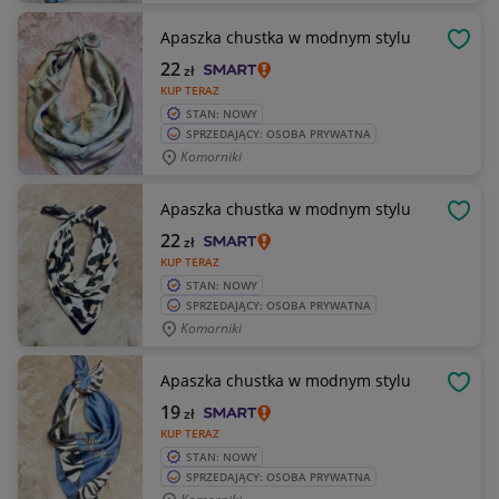
Apaszka chustka w modnym stylu
OBSE
22
zł
KUP TERAZ
STAN: NOWY
SPRZEDAJĄCY: OSOBA PRYWATNA
Komorniki
Apaszka chustka w modnym stylu
OBSE
22
zł
KUP TERAZ
STAN: NOWY
SPRZEDAJĄCY: OSOBA PRYWATNA
Komorniki
Apaszka chustka w modnym stylu
OBSE
19
zł
KUP TERAZ
STAN: NOWY
SPRZEDAJĄCY: OSOBA PRYWATNA