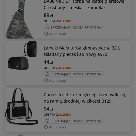
DA08 NIID D1 Torba na klatkę piersiową
Crossbody – męska | kamuflaż
89
zł
OFERTA Z
ALLEGRO
SPRZEDAJĄCY: OSOBA PRYWATNA
Komorniki
Lamaki Mała torba gimnastyczna 32 l,
składany plecak kabinowy a570
44
zł
OFERTA Z
ALLEGRO
SPRZEDAJĄCY: OSOBA PRYWATNA
Komorniki
Cnolés torebka z miękkiej skóry bydlęcej,
na ramię, średniej wielkości B129
94
zł
OFERTA Z
ALLEGRO
SPRZEDAJĄCY: OSOBA PRYWATNA
Komorniki