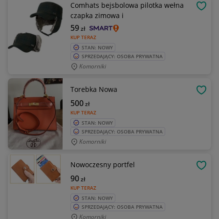
Comhats bejsbolowa pilotka wełna
OBSE
czapka zimowa i
59
zł
KUP TERAZ
STAN: NOWY
SPRZEDAJĄCY: OSOBA PRYWATNA
Komorniki
Torebka Nowa
OBSE
500
zł
KUP TERAZ
STAN: NOWY
SPRZEDAJĄCY: OSOBA PRYWATNA
Komorniki
Nowoczesny portfel
OBSE
90
zł
KUP TERAZ
STAN: NOWY
SPRZEDAJĄCY: OSOBA PRYWATNA
Komorniki