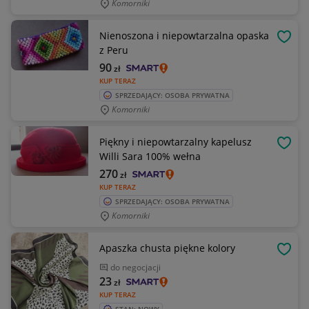
Komorniki
Nienoszona i niepowtarzalna opaska
OBSE
z Peru
90
zł
KUP TERAZ
SPRZEDAJĄCY: OSOBA PRYWATNA
Komorniki
Piękny i niepowtarzalny kapelusz
OBSE
Willi Sara 100% wełna
270
zł
KUP TERAZ
SPRZEDAJĄCY: OSOBA PRYWATNA
Komorniki
Apaszka chusta piękne kolory
OBSE
do negocjacji
23
zł
KUP TERAZ