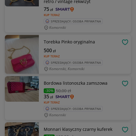
retro / vintage rekwizyt
75
zł
KUP TERAZ
SPRZEDAJĄCY: OSOBA PRYWATNA
Komorniki
Torebka Pinko oryginalna
OBSE
500
zł
KUP TERAZ
SPRZEDAJĄCY: OSOBA PRYWATNA
Komorniki, Komorniki
Bordowa listonoszka zamszowa
OBSE
50
,00 zł
-30%
35
zł
KUP TERAZ
SPRZEDAJĄCY: OSOBA PRYWATNA
Komorniki
Monnari klasyczny czarny kuferek
OBSE