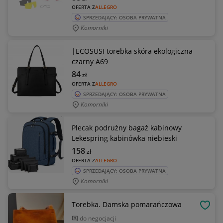
OFERTA Z
ALLEGRO
SPRZEDAJĄCY: OSOBA PRYWATNA
Komorniki
|ECOSUSI torebka skóra ekologiczna
czarny A69
84
zł
OFERTA Z
ALLEGRO
SPRZEDAJĄCY: OSOBA PRYWATNA
Komorniki
Plecak podrużny bagaż kabinowy
Lekespring kabinówka niebieski
158
zł
OFERTA Z
ALLEGRO
SPRZEDAJĄCY: OSOBA PRYWATNA
Komorniki
Torebka. Damska pomarańczowa
OBSE
do negocjacji