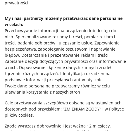
prywatności.
Jak to działa
Napisz do nas
My i nasi partnerzy możemy przetwarzać dane personalne
w celach:
Allegro Gadane dla sprzedających
Przechowywanie informacji na urządzeniu lub dostęp do
Allegro Gadane dla kupujących
nich
.
Spersonalizowane reklamy i treści, pomiar reklam i
treści, badanie odbiorców i ulepszanie usług
.
Zapewnienie
Mapa miejscowości
bezpieczeństwa, zapobieganie oszustwom i naprawianie
błędów
.
Dostarczanie i prezentowanie reklam i treści
.
Informacje prawne
Zapisanie decyzji dotyczących prywatności oraz informowanie
o nich
.
Dopasowanie i łączenie danych z innych źródeł
.
Regulamin
Łączenie różnych urządzeń
.
Identyfikacja urządzeń na
podstawie informacji przesyłanych automatycznie
.
Polityka plików "cookies"
Twoje dane personalne przetwarzamy również w celu
ułatwiania korzystania z naszych stron
Ustawienia plików "cookies"
Cele przetwarzania szczegółowo opisane są w ustawieniach
Udostępnianie lokalizacji
dostępnych pod przyciskiem: “ZMIENIAM ZGODY” i w Polityce
Informacje dla Aktu o Usługach Cyfrowych
plików cookies.
Zgodę wyrażasz dobrowolnie i jest ważna 12 miesięcy.
Pobierz aplikację