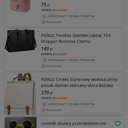
75
zł
OFERTA Z
ALLEGRO
SPRZEDAJĄCY: OSOBA PRYWATNA
Komorniki
P20622 Torebka Damska Laptop 15,6
Shopper Business Czarna
149
zł
OFERTA Z
ALLEGRO
SPRZEDAJĄCY: OSOBA PRYWATNA
Komorniki
P20622 Cnoles biznesowy wodoszczelny
plecak damski skórzany skóra Beżowy
279
zł
OFERTA Z
ALLEGRO
SPRZEDAJĄCY: OSOBA PRYWATNA
Komorniki
Lenonki okulary przeciwsłoneczne
OBSE