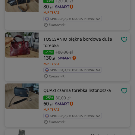
120
,00 zł
-33%
80
zł
KUP TERAZ
SPRZEDAJĄCY: OSOBA PRYWATNA
Komorniki
TOSCSANIO piękna bordowa duża
OBSE
torebka
180
,00 zł
-27%
130
zł
KUP TERAZ
SPRZEDAJĄCY: OSOBA PRYWATNA
Komorniki
QUAZI czarna torebka listonoszka
OBSE
80
,00 zł
-25%
60
zł
KUP TERAZ
SPRZEDAJĄCY: OSOBA PRYWATNA
Komorniki