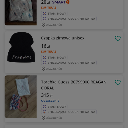
20
zł
KUP TERAZ
STAN: NOWY
SPRZEDAJĄCY: OSOBA PRYWATNA
Komorniki
Czapka zimowa unisex
OBSE
16
zł
KUP TERAZ
STAN: NOWY
SPRZEDAJĄCY: OSOBA PRYWATNA
Komorniki
Torebka Guess BC799006 REAGAN
OBSE
CORAL
315
zł
OGŁOSZENIE
STAN: NOWY
SPRZEDAJĄCY: OSOBA PRYWATNA
Komorniki