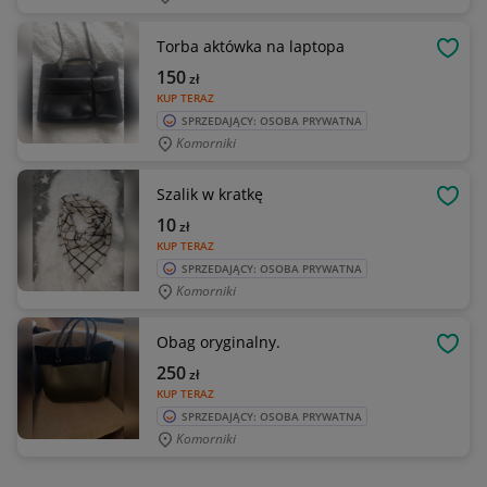
Torba aktówka na laptopa
OBSE
150
zł
KUP TERAZ
SPRZEDAJĄCY: OSOBA PRYWATNA
Komorniki
Szalik w kratkę
OBSE
10
zł
KUP TERAZ
SPRZEDAJĄCY: OSOBA PRYWATNA
Komorniki
Obag oryginalny.
OBSE
250
zł
KUP TERAZ
SPRZEDAJĄCY: OSOBA PRYWATNA
Komorniki