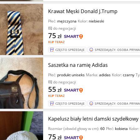
Krawat Męski Donald J.Trump
Płeć:
mężczyzna
Kolor:
niebieski
do negocjacji
75
zł
KUP TERAZ
CZĘSTO SPRZEDAJE
SPRZEDAJĄCY: OSOBA PRYW
Saszetka na ramię Adidas
Płeć:
produkt uniseks
Marka:
adidas
Kolor:
czarny
Ty
do negocjacji
55
zł
KUP TERAZ
CZĘSTO SPRZEDAJE
SPRZEDAJĄCY: OSOBA PRYW
Kapelusz biały letni damski szydełkowy
Rozmiar (obwód głowy w cm):
60
Płeć:
kobieta
Kolor:
75
zł