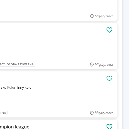
Międzyrzecz
OBSERWU
Międzyrzecz
ĄCY: OSOBA PRYWATNA
OBSERWU
seks
Kolor:
inny kolor
Międzyrzecz
ATNA
ampion league