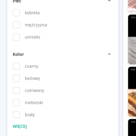
Płeć
kobieta
mężczyzna
uniseks
Kolor
czarny
beżowy
czerwony
niebieski
biały