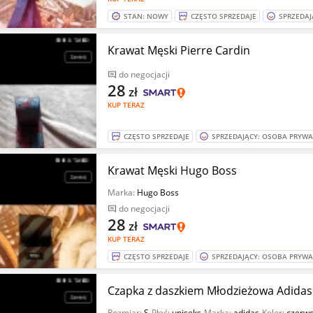
STAN: NOWY
CZĘSTO SPRZEDAJE
SPRZEDAJ
Krawat Męski Pierre Cardin
do negocjacji
28
zł
KUP TERAZ
CZĘSTO SPRZEDAJE
SPRZEDAJĄCY: OSOBA PRYW
Krawat Męski Hugo Boss
Marka:
Hugo Boss
do negocjacji
28
zł
KUP TERAZ
CZĘSTO SPRZEDAJE
SPRZEDAJĄCY: OSOBA PRYW
Czapka z daszkiem Młodzieżowa Adidas
Rozmiar:
S
Płeć:
uniseks
Marka:
adidas
Kolor:
czerw