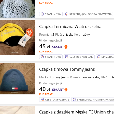
KUP TERAZ
STAN: NOWY
SPRZEDAJĄCY: OSOBA PRYWATNA
Czapka Termiczna Wiatrosczelna
Rozmiar:
S
Płeć:
uniseks
Kolor:
żółty
do negocjacji
45
zł
KUP TERAZ
STAN: NOWY
CZĘSTO SPRZEDAJE
SPRZEDAJ
Czapka zimowa Tommy Jeans
Marka:
Tommy Jeans
Rozmiar:
uniwersalny
Płeć:
uni
do negocjacji
40
zł
KUP TERAZ
CZĘSTO SPRZEDAJE
SPRZEDAJĄCY: OSOBA PRYW
Czapka z daszkiem Męska FC Union ch