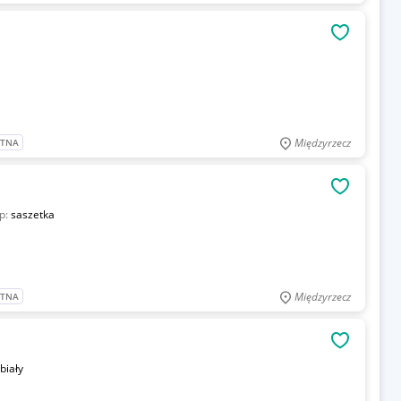
OBSERWU
Międzyrzecz
ATNA
OBSERWU
p:
saszetka
Międzyrzecz
ATNA
OBSERWU
biały