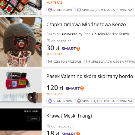
KUP TERAZ
STAN: NOWY
SPRZEDAJĄCY: OSOBA PRYWATNA
Czapka zimowa Młodzieżowa Kenzo
Rozmiar:
uniwersalny
Płeć:
uniseks
Marka:
Kenzo
do negocjacji
30
zł
KUP TERAZ
CZĘSTO SPRZEDAJE
SPRZEDAJĄCY: OSOBA PRYW
Pasek Valentino skóra skórzany bordo 
120
zł
KUP TERAZ
STAN: NOWY
SPRZEDAJĄCY: OSOBA PRYWATNA
Krawat Męski Frangi
do negocjacji
18
zł