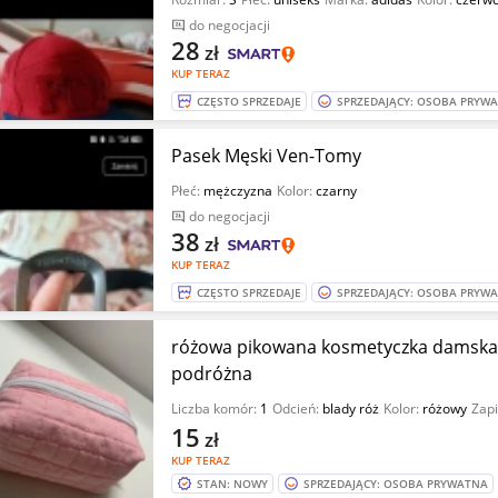
do negocjacji
28
zł
KUP TERAZ
CZĘSTO SPRZEDAJE
SPRZEDAJĄCY: OSOBA PRYW
Pasek Męski Ven-Tomy
Płeć:
mężczyzna
Kolor:
czarny
do negocjacji
38
zł
KUP TERAZ
CZĘSTO SPRZEDAJE
SPRZEDAJĄCY: OSOBA PRYW
różowa pikowana kosmetyczka damska 
podróżna
Liczba komór:
1
Odcień:
blady róż
Kolor:
różowy
Zapi
15
zł
KUP TERAZ
STAN: NOWY
SPRZEDAJĄCY: OSOBA PRYWATNA