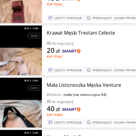
KUP TERAZ
CZĘSTO SPRZEDAJE
SPRZEDAJĄCY: OSOBA PRYW
Krawat Męski Trestani Celeste
do negocjacji
20
zł
KUP TERAZ
CZĘSTO SPRZEDAJE
SPRZEDAJĄCY: OSOBA PRYW
Mała Listonoszka Męska Venture
Wielkość:
mała (nie mieszcząca A4)
do negocjacji
40
zł
KUP TERAZ
CZĘSTO SPRZEDAJE
SPRZEDAJĄCY: OSOBA PRYW