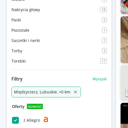
Nakrycia głowy
18
Paski
2
Pozostałe
1
Saszetki i nerki
1
Torby
3
Torebki
17
Filtry
Wyczyść
Międzyrzecz, Lubuskie, +0 km
Oferty
NOWOŚĆ!
z Allegro