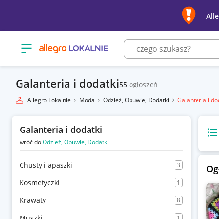
All
Otwórz menu z kategoriami
Galanteria i dodatki
55
ogłoszeń
Allegro Lokalnie
Moda
Odzież, Obuwie, Dodatki
Galanteria i do
Galanteria i dodatki
Wido
wróć do
Odzież, Obuwie, Dodatki
Chusty i apaszki
3
Og
Kosmetyczki
1
Krawaty
8
Muszki
1