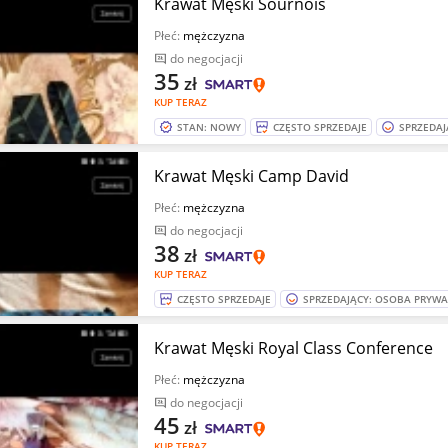
Krawat Męski Sournois
Płeć:
mężczyzna
do negocjacji
35
zł
KUP TERAZ
STAN: NOWY
CZĘSTO SPRZEDAJE
SPRZEDAJ
Krawat Męski Camp David
Płeć:
mężczyzna
do negocjacji
38
zł
KUP TERAZ
CZĘSTO SPRZEDAJE
SPRZEDAJĄCY: OSOBA PRYW
Krawat Męski Royal Class Conference
Płeć:
mężczyzna
do negocjacji
45
zł
KUP TERAZ