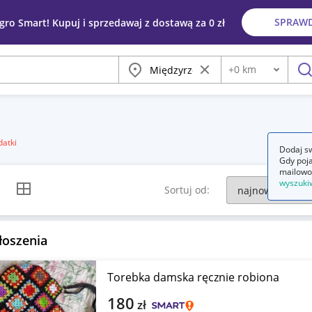
SPRAW
egro Smart! Kupuj i sprzedawaj z dostawą za 0 zł
Miasto
Wyczyść frazę
+
0
km
Odległość
szu
datki
Dodaj sw
Gdy poja
mailowo
wyszuki
k listy
Widok siatki
Sortuj od:
łoszenia
Torebka damska ręcznie robiona
180
zł