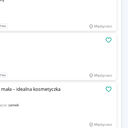
Międzyrzecz
ATNA
OBSERWU
Międzyrzecz
ATNA
mała – idealna kosmetyczka
OBSERWU
ęcie:
zamek
Międzyrzecz