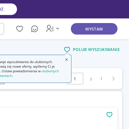
DŹ
WYSTAW
kaj
POLUB WYSZUKIWANIE
Zamknij wskazówkę
oje wyszukiwania do ulubionych.
wią się nowe oferty, wyślemy Ci je
. Ustaw powiadomienia w
ulubionych
Wybierz stronę:
waniach
.
Następna 
z
1
OBSERWU