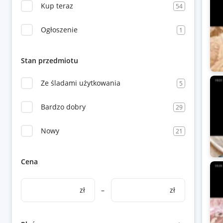
Kup teraz
54
Ogłoszenie
1
Stan przedmiotu
Ze śladami użytkowania
5
Bardzo dobry
29
Nowy
21
Cena
zł
–
zł