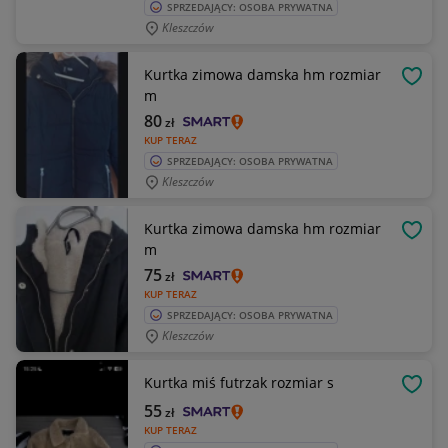
SPRZEDAJĄCY: OSOBA PRYWATNA
Kleszczów
Kurtka zimowa damska hm rozmiar
OBSE
m
80
zł
KUP TERAZ
SPRZEDAJĄCY: OSOBA PRYWATNA
Kleszczów
Kurtka zimowa damska hm rozmiar
OBSE
m
75
zł
KUP TERAZ
SPRZEDAJĄCY: OSOBA PRYWATNA
Kleszczów
Kurtka miś futrzak rozmiar s
OBSE
55
zł
KUP TERAZ