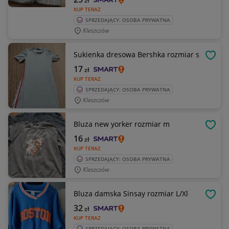
zł
KUP TERAZ
SPRZEDAJĄCY: OSOBA PRYWATNA
Kleszczów
Sukienka dresowa Bershka rozmiar s
OBSE
17
zł
KUP TERAZ
SPRZEDAJĄCY: OSOBA PRYWATNA
Kleszczów
Bluza new yorker rozmiar m
OBSE
16
zł
KUP TERAZ
SPRZEDAJĄCY: OSOBA PRYWATNA
Kleszczów
Bluza damska Sinsay rozmiar L/Xl
OBSE
32
zł
KUP TERAZ
SPRZEDAJĄCY: OSOBA PRYWATNA