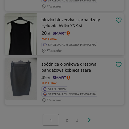
SPRZEDAJĄCY: OSOBA PRYWATNA
Kleszczów
bluzka bluzeczka czarna dżety
OBSE
cyrkonie łódka XS SM
20
zł
KUP TERAZ
SPRZEDAJĄCY: OSOBA PRYWATNA
Kleszczów
spódnica ołówkowa dresowa
OBSE
bandażowa kobieca szara
45
zł
KUP TERAZ
STAN: NOWY
SPRZEDAJĄCY: OSOBA PRYWATNA
Kleszczów
Wybierz stronę:
Następna strona
z
2