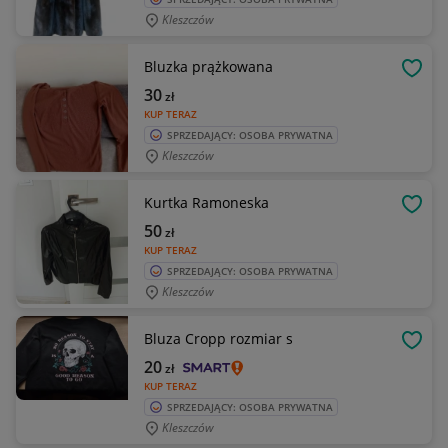
Kleszczów
Bluzka prążkowana
OBSE
30
zł
KUP TERAZ
SPRZEDAJĄCY: OSOBA PRYWATNA
Kleszczów
Kurtka Ramoneska
OBSE
50
zł
KUP TERAZ
SPRZEDAJĄCY: OSOBA PRYWATNA
Kleszczów
Bluza Cropp rozmiar s
OBSE
20
zł
KUP TERAZ
SPRZEDAJĄCY: OSOBA PRYWATNA
Kleszczów