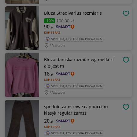
Bluza Stradivarius rozmiar s
OBSE
100
,00 zł
-10%
90
zł
KUP TERAZ
SPRZEDAJĄCY: OSOBA PRYWATNA
Kleszczów
Bluza damska rozmiar wg metki xl
OBSE
ale jest m
18
zł
KUP TERAZ
SPRZEDAJĄCY: OSOBA PRYWATNA
Kleszczów
spodnie zamszowe cappuccino
OBSE
klasyk regular zamsz
20
zł
KUP TERAZ
SPRZEDAJĄCY: OSOBA PRYWATNA