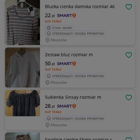
Bluzka cienka damska rozmiar 46
OBSE
22
zł
KUP TERAZ
STAN: NOWY
SPRZEDAJĄCY: OSOBA PRYWATNA
Kleszczów
Zestaw bluz rozmiar m
OBSE
50
zł
KUP TERAZ
SPRZEDAJĄCY: OSOBA PRYWATNA
Kleszczów
Sukienka Sinsay rozmiar m
OBSE
28
zł
KUP TERAZ
SPRZEDAJĄCY: OSOBA PRYWATNA
Kleszczów
Spodnie cienkie Shein rozmiar s