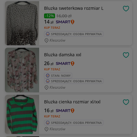
Bluzka sweterkowa rozmiar L
OBSE
16
,00 zł
-12%
14
zł
KUP TERAZ
SPRZEDAJĄCY: OSOBA PRYWATNA
Kleszczów
Bluzka damska xxl
OBSE
26
zł
KUP TERAZ
STAN: NOWY
SPRZEDAJĄCY: OSOBA PRYWATNA
Kleszczów
Bluzka cienka rozmiar xl/xxl
OBSE
16
zł
KUP TERAZ
SPRZEDAJĄCY: OSOBA PRYWATNA
Kleszczów