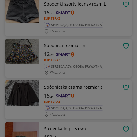
Spodenki szorty jeansy rozm L
OBSE
15
zł
KUP TERAZ
SPRZEDAJĄCY: OSOBA PRYWATNA
Kleszczów
Spódnica rozmiar m
OBSE
12
zł
KUP TERAZ
SPRZEDAJĄCY: OSOBA PRYWATNA
Kleszczów
Spódniczka czarna rozmiar s
OBSE
15
zł
KUP TERAZ
SPRZEDAJĄCY: OSOBA PRYWATNA
Kleszczów
Sukienka imprezowa
OBSE