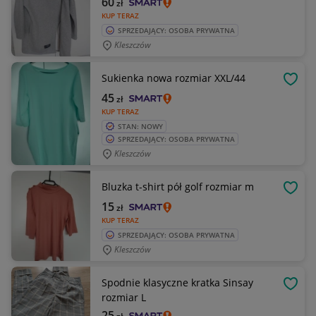
60
zł
KUP TERAZ
SPRZEDAJĄCY: OSOBA PRYWATNA
Kleszczów
Sukienka nowa rozmiar XXL/44
OBSE
45
zł
KUP TERAZ
STAN: NOWY
SPRZEDAJĄCY: OSOBA PRYWATNA
Kleszczów
Bluzka t-shirt pół golf rozmiar m
OBSE
15
zł
KUP TERAZ
SPRZEDAJĄCY: OSOBA PRYWATNA
Kleszczów
Spodnie klasyczne kratka Sinsay
OBSE
rozmiar L
25