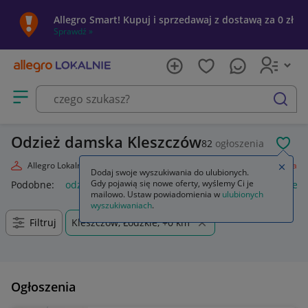
Allegro Smart! Kupuj i sprzedawaj z dostawą za 0 zł
Sprawdź »
Otwórz menu z kategoriami
szukaj
Odzież damska Kleszczów
82
ogłoszenia
POL
Allegro Lokalnie
Moda
Odzież, Obuwie, Dodatki
Odzież damska
Zamkn
Dodaj swoje wyszukiwania do ulubionych.
Gdy pojawią się nowe oferty, wyślemy Ci je
Podobne:
odzież damska
odzież medyczna damska
odzież
mailowo. Ustaw powiadomienia w
ulubionych
wyszukiwaniach
.
Filtruj
Kleszczów, Łódzkie, +0 km
Ogłoszenia