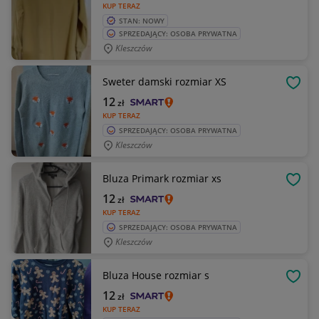
KUP TERAZ
STAN: NOWY
SPRZEDAJĄCY: OSOBA PRYWATNA
Kleszczów
Sweter damski rozmiar XS
OBSE
12
zł
KUP TERAZ
SPRZEDAJĄCY: OSOBA PRYWATNA
Kleszczów
Bluza Primark rozmiar xs
OBSE
12
zł
KUP TERAZ
SPRZEDAJĄCY: OSOBA PRYWATNA
Kleszczów
Bluza House rozmiar s
OBSE
12
zł
KUP TERAZ