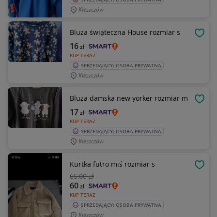
Kleszczów
Bluza świąteczna House rozmiar s
OBSE
16
zł
KUP TERAZ
SPRZEDAJĄCY: OSOBA PRYWATNA
Kleszczów
Bluza damska new yorker rozmiar m
OBSE
17
zł
KUP TERAZ
SPRZEDAJĄCY: OSOBA PRYWATNA
Kleszczów
Kurtka futro miś rozmiar s
OBSE
65
,00 zł
60
zł
KUP TERAZ
SPRZEDAJĄCY: OSOBA PRYWATNA
Kleszczów