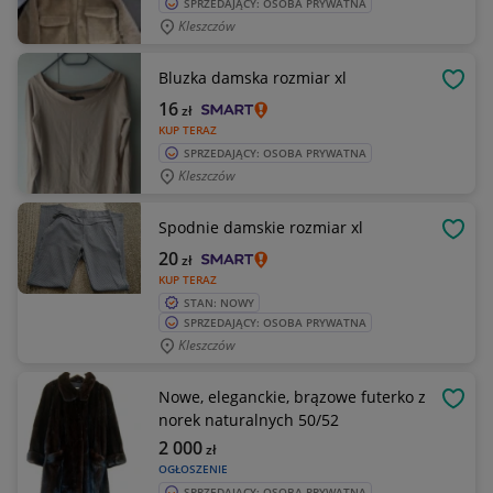
SPRZEDAJĄCY: OSOBA PRYWATNA
Kleszczów
Bluzka damska rozmiar xl
OBSE
16
zł
KUP TERAZ
SPRZEDAJĄCY: OSOBA PRYWATNA
Kleszczów
Spodnie damskie rozmiar xl
OBSE
20
zł
KUP TERAZ
STAN: NOWY
SPRZEDAJĄCY: OSOBA PRYWATNA
Kleszczów
Nowe, eleganckie, brązowe futerko z
OBSE
norek naturalnych 50/52
2 000
zł
OGŁOSZENIE
SPRZEDAJĄCY: OSOBA PRYWATNA