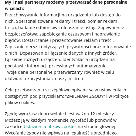
My i nasi partnerzy możemy przetwarzać dane personalne
w celach:
Allegro Gadane dla sprzedających
Przechowywanie informacji na urządzeniu lub dostęp do
Allegro Gadane dla kupujących
nich
.
Spersonalizowane reklamy i treści, pomiar reklam i
treści, badanie odbiorców i ulepszanie usług
.
Zapewnienie
Mapa miejscowości
bezpieczeństwa, zapobieganie oszustwom i naprawianie
błędów
.
Dostarczanie i prezentowanie reklam i treści
.
Informacje prawne
Zapisanie decyzji dotyczących prywatności oraz informowanie
o nich
.
Dopasowanie i łączenie danych z innych źródeł
.
Regulamin
Łączenie różnych urządzeń
.
Identyfikacja urządzeń na
podstawie informacji przesyłanych automatycznie
.
Polityka plików "cookies"
Twoje dane personalne przetwarzamy również w celu
ułatwiania korzystania z naszych stron
Ustawienia plików "cookies"
Cele przetwarzania szczegółowo opisane są w ustawieniach
Udostępnianie lokalizacji
dostępnych pod przyciskiem: “ZMIENIAM ZGODY” i w Polityce
Informacje dla Aktu o Usługach Cyfrowych
plików cookies.
Zgodę wyrażasz dobrowolnie i jest ważna 12 miesięcy.
Pobierz aplikację
Możesz ją w każdym momencie wycofać lub ponowić w
zakładce
Ustawienia plików cookies
na stronie głównej.
Wycofanie zgody nie wpływa na legalność uprzedniego