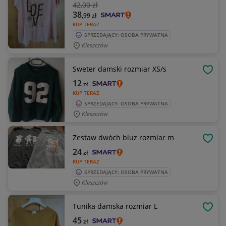
42
,00 zł
38
,99
zł
KUP TERAZ
SPRZEDAJĄCY: OSOBA PRYWATNA
Kleszczów
Sweter damski rozmiar XS/s
OBSE
12
zł
KUP TERAZ
SPRZEDAJĄCY: OSOBA PRYWATNA
Kleszczów
Zestaw dwóch bluz rozmiar m
OBSE
24
zł
KUP TERAZ
SPRZEDAJĄCY: OSOBA PRYWATNA
Kleszczów
Tunika damska rozmiar L
OBSE
45
zł