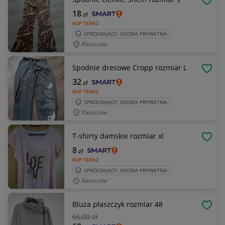
OBSE
18
zł
KUP TERAZ
SPRZEDAJĄCY: OSOBA PRYWATNA
Kleszczów
Spodnie dresowe Cropp rozmiar L
OBSE
32
zł
KUP TERAZ
SPRZEDAJĄCY: OSOBA PRYWATNA
Kleszczów
T-shirty damskie rozmiar xl
OBSE
8
zł
KUP TERAZ
SPRZEDAJĄCY: OSOBA PRYWATNA
Kleszczów
Bluza płaszczyk rozmiar 48
OBSE
65
,00 zł