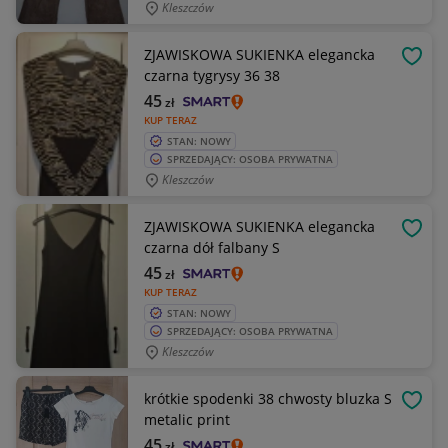
Kleszczów
ZJAWISKOWA SUKIENKA elegancka
OBSE
czarna tygrysy 36 38
45
zł
KUP TERAZ
STAN: NOWY
SPRZEDAJĄCY: OSOBA PRYWATNA
Kleszczów
ZJAWISKOWA SUKIENKA elegancka
OBSE
czarna dół falbany S
45
zł
KUP TERAZ
STAN: NOWY
SPRZEDAJĄCY: OSOBA PRYWATNA
Kleszczów
krótkie spodenki 38 chwosty bluzka S
OBSE
metalic print
45
zł