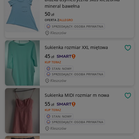
mineral bawełna
50
zł
OFERTA Z
ALLEGRO
SPRZEDAJĄCY: OSOBA PRYWATNA
Kleszczów
Sukienka rozmiar XXL miętowa
OBSE
45
zł
KUP TERAZ
STAN: NOWY
SPRZEDAJĄCY: OSOBA PRYWATNA
Kleszczów
Sukienka MIDI rozmiar m nowa
OBSE
55
zł
KUP TERAZ
STAN: NOWY
SPRZEDAJĄCY: OSOBA PRYWATNA
Kleszczów