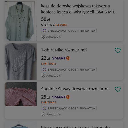
koszula damska wojskowa taktyczna
kobieca lejąca oliwka lyocell C&A S M L
50
zł
OFERTA Z
ALLEGRO
SPRZEDAJĄCY: OSOBA PRYWATNA
Kleszczów
T-shirt Nike rozmiar m/l
OBSE
22
zł
KUP TERAZ
SPRZEDAJĄCY: OSOBA PRYWATNA
Kleszczów
Spodnie Sinsay dresowe rozmiar m
OBSE
25
zł
KUP TERAZ
SPRZEDAJĄCY: OSOBA PRYWATNA
Kleszczów
bluzka asymetryczna skos kieszonka