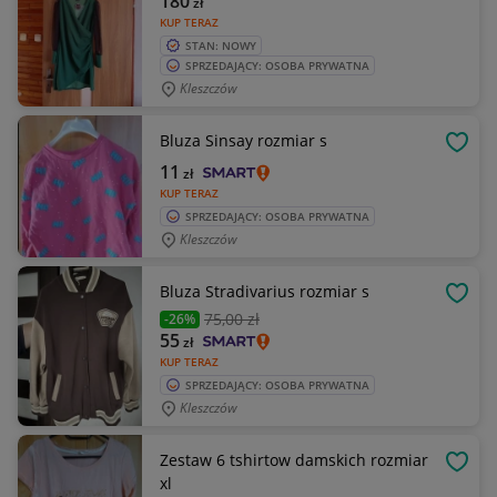
180
zł
KUP TERAZ
STAN: NOWY
SPRZEDAJĄCY: OSOBA PRYWATNA
Kleszczów
Bluza Sinsay rozmiar s
OBSE
11
zł
KUP TERAZ
SPRZEDAJĄCY: OSOBA PRYWATNA
Kleszczów
Bluza Stradivarius rozmiar s
OBSE
75
,00 zł
-26%
55
zł
KUP TERAZ
SPRZEDAJĄCY: OSOBA PRYWATNA
Kleszczów
Zestaw 6 tshirtow damskich rozmiar
OBSE
xl