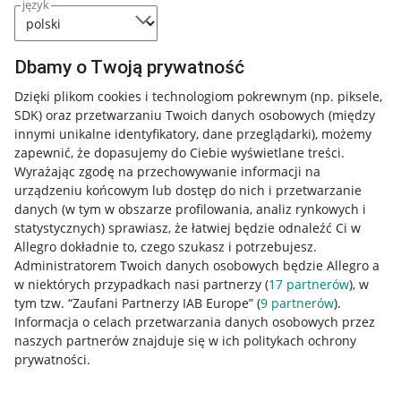
język
Dbamy o Twoją prywatność
Dzięki plikom cookies i technologiom pokrewnym
(np. piksele,
SDK)
oraz przetwarzaniu Twoich danych osobowych
(między
innymi unikalne identyfikatory, dane przeglądarki)
, możemy
zapewnić, że dopasujemy do Ciebie wyświetlane treści.
Wyrażając zgodę na przechowywanie informacji na
urządzeniu końcowym lub dostęp do nich i przetwarzanie
danych (w tym w obszarze profilowania, analiz rynkowych i
statystycznych) sprawiasz, że łatwiej będzie odnaleźć Ci w
Allegro dokładnie to, czego szukasz i potrzebujesz.
Administratorem Twoich danych osobowych będzie Allegro a
w niektórych przypadkach nasi partnerzy (
17
partnerów
), w
tym tzw. “Zaufani Partnerzy IAB Europe” (
9
partnerów
).
Przydatne informacje
Informacja o celach przetwarzania danych osobowych przez
naszych partnerów znajduje się w ich politykach ochrony
prywatności.
Jak to działa
Napisz do nas