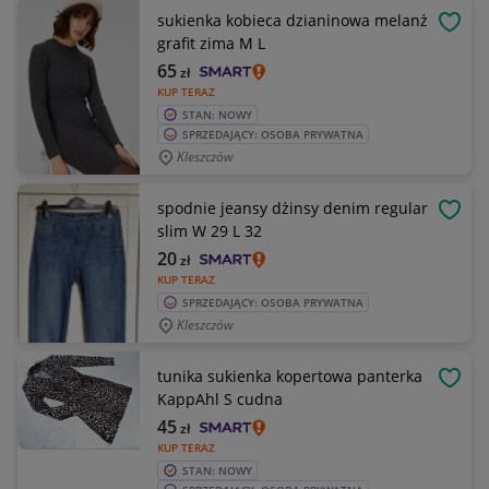
sukienka kobieca dzianinowa melanż
OBSE
grafit zima M L
65
zł
KUP TERAZ
STAN: NOWY
SPRZEDAJĄCY: OSOBA PRYWATNA
Kleszczów
spodnie jeansy dżinsy denim regular
OBSE
slim W 29 L 32
20
zł
KUP TERAZ
SPRZEDAJĄCY: OSOBA PRYWATNA
Kleszczów
tunika sukienka kopertowa panterka
OBSE
KappAhl S cudna
45
zł
KUP TERAZ
STAN: NOWY