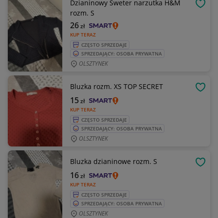
Dzianinowy Sweter narzutka H&M
OBSE
rozm. S
26
zł
KUP TERAZ
CZĘSTO SPRZEDAJE
SPRZEDAJĄCY: OSOBA PRYWATNA
OLSZTYNEK
Bluzka rozm. XS TOP SECRET
OBSE
15
zł
KUP TERAZ
CZĘSTO SPRZEDAJE
SPRZEDAJĄCY: OSOBA PRYWATNA
OLSZTYNEK
Bluzka dzianinowe rozm. S
OBSE
16
zł
KUP TERAZ
CZĘSTO SPRZEDAJE
SPRZEDAJĄCY: OSOBA PRYWATNA
OLSZTYNEK