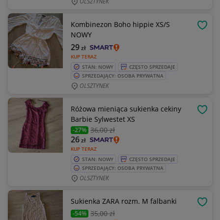
OLSZTYNEK
Kombinezon Boho hippie XS/S
OBSE
NOWY
29
zł
KUP TERAZ
STAN: NOWY
CZĘSTO SPRZEDAJE
SPRZEDAJĄCY: OSOBA PRYWATNA
OLSZTYNEK
Różowa mieniąca sukienka cekiny
OBSE
Barbie Sylwestet XS
36
,00 zł
-27%
26
zł
KUP TERAZ
STAN: NOWY
CZĘSTO SPRZEDAJE
SPRZEDAJĄCY: OSOBA PRYWATNA
OLSZTYNEK
Sukienka ZARA rozm. M falbanki
OBSE
35
,00 zł
-54%