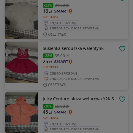
OBSE
21
,00 zł
-23%
16
zł
KUP TERAZ
CZĘSTO SPRZEDAJE
SPRZEDAJĄCY: OSOBA PRYWATNA
OLSZTYNEK
Sukienka serduszka walentynki
OBSE
35
,00 zł
-28%
25
zł
KUP TERAZ
CZĘSTO SPRZEDAJE
SPRZEDAJĄCY: OSOBA PRYWATNA
OLSZTYNEK
Juicy Couture bluza welurowa Y2K S
OBSE
65
,00 zł
-30%
45
zł
KUP TERAZ
CZĘSTO SPRZEDAJE
SPRZEDAJĄCY: OSOBA PRYWATNA