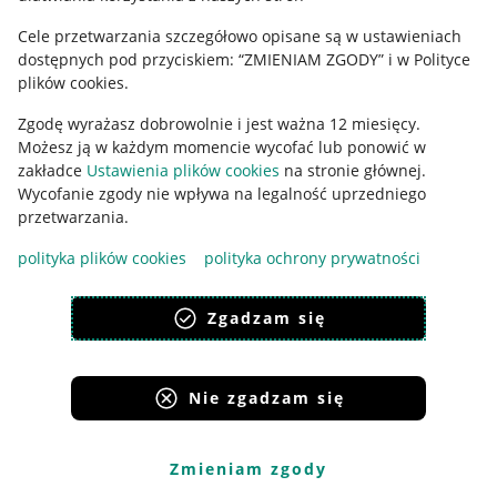
Cele przetwarzania szczegółowo opisane są w ustawieniach
Udostępnianie lokalizacji
dostępnych pod przyciskiem: “ZMIENIAM ZGODY” i w Polityce
Informacje dla Aktu o Usługach Cyfrowych
plików cookies.
Zgodę wyrażasz dobrowolnie i jest ważna 12 miesięcy.
Pobierz aplikację
Możesz ją w każdym momencie wycofać lub ponowić w
zakładce
Ustawienia plików cookies
na stronie głównej.
Wycofanie zgody nie wpływa na legalność uprzedniego
przetwarzania.
polityka plików cookies
polityka ochrony prywatności
Zgadzam się
Nie zgadzam się
Korzystanie z serwisu oznacza akceptację
regulaminu
.
Zmieniam zgody