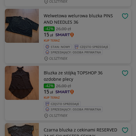
OLSZTYNEK
Welwetowa welurowa bluzka PINS
OBSE
AND NEEDLES 36
26
,00 zł
-42%
15
zł
KUP TERAZ
STAN: NOWY
CZĘSTO SPRZEDAJE
SPRZEDAJĄCY: OSOBA PRYWATNA
OLSZTYNEK
Bluzka ze stójką TOPSHOP 36
OBSE
ozdobne plecy
26
,00 zł
-42%
15
zł
KUP TERAZ
CZĘSTO SPRZEDAJE
SPRZEDAJĄCY: OSOBA PRYWATNA
OLSZTYNEK
Czarna bluzka z cekinami RESERVED
OBSE