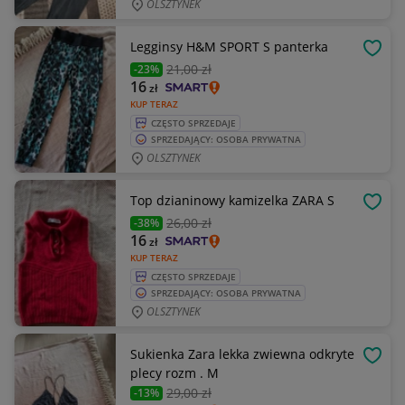
OLSZTYNEK
Legginsy H&M SPORT S panterka
OBSE
21
,00 zł
-23%
16
zł
KUP TERAZ
CZĘSTO SPRZEDAJE
SPRZEDAJĄCY: OSOBA PRYWATNA
OLSZTYNEK
Top dzianinowy kamizelka ZARA S
OBSE
26
,00 zł
-38%
16
zł
KUP TERAZ
CZĘSTO SPRZEDAJE
SPRZEDAJĄCY: OSOBA PRYWATNA
OLSZTYNEK
Sukienka Zara lekka zwiewna odkryte
OBSE
plecy rozm . M
29
,00 zł
-13%