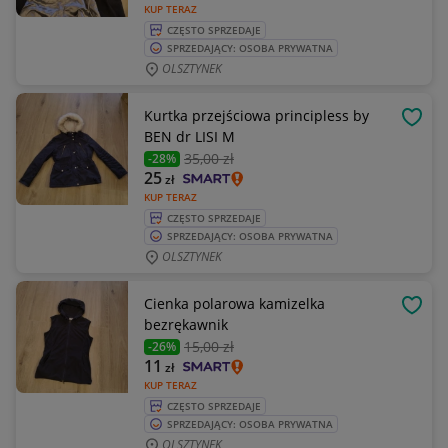
KUP TERAZ
CZĘSTO SPRZEDAJE
SPRZEDAJĄCY: OSOBA PRYWATNA
OLSZTYNEK
Kurtka przejściowa principless by
OBSE
BEN dr LISI M
35
,00 zł
-28%
25
zł
KUP TERAZ
CZĘSTO SPRZEDAJE
SPRZEDAJĄCY: OSOBA PRYWATNA
OLSZTYNEK
Cienka polarowa kamizelka
OBSE
bezrękawnik
15
,00 zł
-26%
11
zł
KUP TERAZ
CZĘSTO SPRZEDAJE
SPRZEDAJĄCY: OSOBA PRYWATNA
OLSZTYNEK