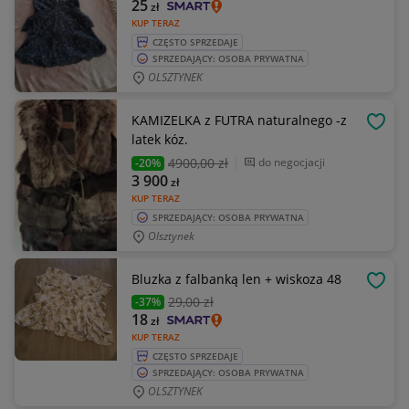
25
zł
KUP TERAZ
CZĘSTO SPRZEDAJE
SPRZEDAJĄCY: OSOBA PRYWATNA
OLSZTYNEK
KAMIZELKA z FUTRA naturalnego -z
OBSE
latek kóz.
4900
,00 zł
do negocjacji
-20%
3 900
zł
KUP TERAZ
SPRZEDAJĄCY: OSOBA PRYWATNA
Olsztynek
Bluzka z falbanką len + wiskoza 48
OBSE
29
,00 zł
-37%
18
zł
KUP TERAZ
CZĘSTO SPRZEDAJE
SPRZEDAJĄCY: OSOBA PRYWATNA
OLSZTYNEK