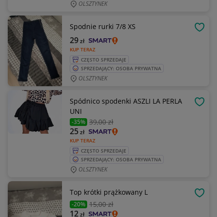
OLSZTYNEK
Spodnie rurki 7/8 XS
OBSE
29
zł
KUP TERAZ
CZĘSTO SPRZEDAJE
SPRZEDAJĄCY: OSOBA PRYWATNA
OLSZTYNEK
Spódnico spodenki ASZLI LA PERLA
OBSE
UNI
39
,00 zł
-35%
25
zł
KUP TERAZ
CZĘSTO SPRZEDAJE
SPRZEDAJĄCY: OSOBA PRYWATNA
OLSZTYNEK
Top krótki prążkowany L
OBSE
15
,00 zł
-20%
12
zł