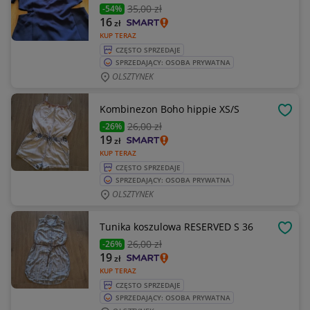
35
,00 zł
-54%
16
zł
KUP TERAZ
CZĘSTO SPRZEDAJE
SPRZEDAJĄCY: OSOBA PRYWATNA
OLSZTYNEK
Kombinezon Boho hippie XS/S
OBSE
26
,00 zł
-26%
19
zł
KUP TERAZ
CZĘSTO SPRZEDAJE
SPRZEDAJĄCY: OSOBA PRYWATNA
OLSZTYNEK
Tunika koszulowa RESERVED S 36
OBSE
26
,00 zł
-26%
19
zł
KUP TERAZ
CZĘSTO SPRZEDAJE
SPRZEDAJĄCY: OSOBA PRYWATNA