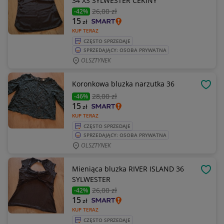
34 XS SYLWESTER CEKINY
26
,00 zł
-42%
15
zł
KUP TERAZ
CZĘSTO SPRZEDAJE
SPRZEDAJĄCY: OSOBA PRYWATNA
OLSZTYNEK
Koronkowa bluzka narzutka 36
OBSE
28
,00 zł
-46%
15
zł
KUP TERAZ
CZĘSTO SPRZEDAJE
SPRZEDAJĄCY: OSOBA PRYWATNA
OLSZTYNEK
Mieniąca bluzka RIVER ISLAND 36
OBSE
SYLWESTER
26
,00 zł
-42%
15
zł
KUP TERAZ
CZĘSTO SPRZEDAJE