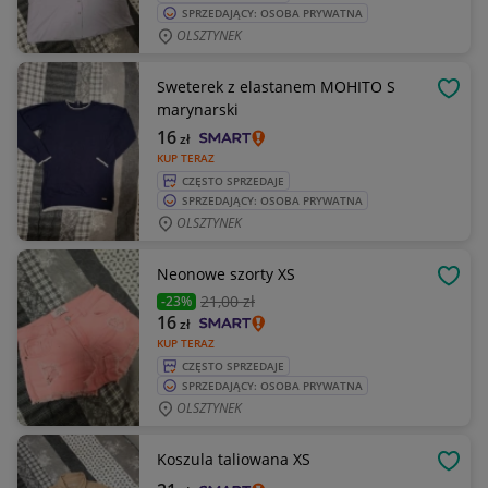
SPRZEDAJĄCY: OSOBA PRYWATNA
OLSZTYNEK
Sweterek z elastanem MOHITO S
OBSE
marynarski
16
zł
KUP TERAZ
CZĘSTO SPRZEDAJE
SPRZEDAJĄCY: OSOBA PRYWATNA
OLSZTYNEK
Neonowe szorty XS
OBSE
21
,00 zł
-23%
16
zł
KUP TERAZ
CZĘSTO SPRZEDAJE
SPRZEDAJĄCY: OSOBA PRYWATNA
OLSZTYNEK
Koszula taliowana XS
OBSE