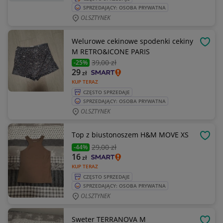
SPRZEDAJĄCY: OSOBA PRYWATNA
OLSZTYNEK
Welurowe cekinowe spodenki cekiny
OBSE
M RETRO&ICONE PARIS
39
,00 zł
-25%
29
zł
KUP TERAZ
CZĘSTO SPRZEDAJE
SPRZEDAJĄCY: OSOBA PRYWATNA
OLSZTYNEK
Top z biustonoszem H&M MOVE XS
OBSE
29
,00 zł
-44%
16
zł
KUP TERAZ
CZĘSTO SPRZEDAJE
SPRZEDAJĄCY: OSOBA PRYWATNA
OLSZTYNEK
Sweter TERRANOVA M