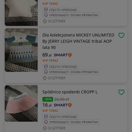
KUP TERAZ
CZĘSTO SPRZEDAJE
SPRZEDAJĄCY: OSOBA PRYWATNA
OLSZTYNEK
Dla kolekcjonera MICKEY UNLIMITED
OBSE
By JERRY LEIGH VINTAGE tribal AOP
lata 90
69
zł
KUP TERAZ
CZĘSTO SPRZEDAJE
SPRZEDAJĄCY: OSOBA PRYWATNA
OLSZTYNEK
Spódnico spodenki CROPP L
OBSE
26
,00 zł
-38%
16
zł
KUP TERAZ
CZĘSTO SPRZEDAJE
SPRZEDAJĄCY: OSOBA PRYWATNA
OLSZTYNEK