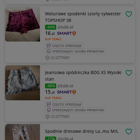
Welurowe spodenki szorty sylwester
OBSE
TOPSHOP 38
29
,00 zł
-44%
16
zł
KUP TERAZ
CZĘSTO SPRZEDAJE
SPRZEDAJĄCY: OSOBA PRYWATNA
OLSZTYNEK
Jeansowa spódniczka BDG XS Wysoki
OBSE
stan
29
,00 zł
-48%
15
zł
KUP TERAZ
CZĘSTO SPRZEDAJE
SPRZEDAJĄCY: OSOBA PRYWATNA
OLSZTYNEK
Spodnie dresowe dresy La..mu M/L
OBSE
29
,00 zł
-27%