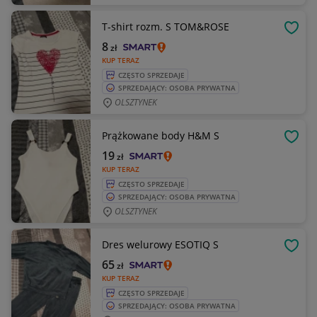
T-shirt rozm. S TOM&ROSE
OBSE
8
zł
KUP TERAZ
CZĘSTO SPRZEDAJE
SPRZEDAJĄCY: OSOBA PRYWATNA
OLSZTYNEK
Prążkowane body H&M S
OBSE
19
zł
KUP TERAZ
CZĘSTO SPRZEDAJE
SPRZEDAJĄCY: OSOBA PRYWATNA
OLSZTYNEK
Dres welurowy ESOTIQ S
OBSE
65
zł
KUP TERAZ
CZĘSTO SPRZEDAJE
SPRZEDAJĄCY: OSOBA PRYWATNA