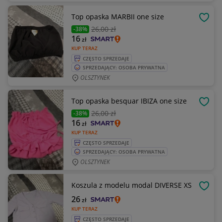
Top opaska MARBII one size
OBSE
26
,00 zł
-38%
16
zł
KUP TERAZ
CZĘSTO SPRZEDAJE
SPRZEDAJĄCY: OSOBA PRYWATNA
OLSZTYNEK
Top opaska besquar IBIZA one size
OBSE
26
,00 zł
-38%
16
zł
KUP TERAZ
CZĘSTO SPRZEDAJE
SPRZEDAJĄCY: OSOBA PRYWATNA
OLSZTYNEK
Koszula z modelu modal DIVERSE XS
OBSE
26
zł
KUP TERAZ
CZĘSTO SPRZEDAJE