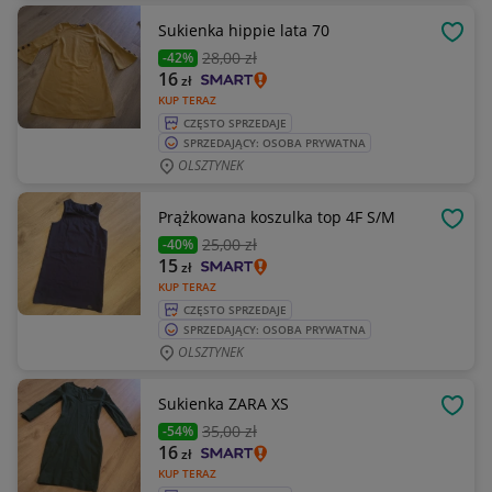
Sukienka hippie lata 70
OBSE
28
,00 zł
-42%
16
zł
KUP TERAZ
CZĘSTO SPRZEDAJE
SPRZEDAJĄCY: OSOBA PRYWATNA
OLSZTYNEK
Prążkowana koszulka top 4F S/M
OBSE
25
,00 zł
-40%
15
zł
KUP TERAZ
CZĘSTO SPRZEDAJE
SPRZEDAJĄCY: OSOBA PRYWATNA
OLSZTYNEK
Sukienka ZARA XS
OBSE
35
,00 zł
-54%
16
zł
KUP TERAZ