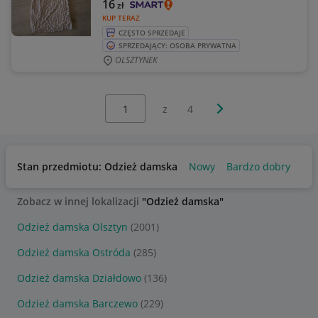
16
zł
KUP TERAZ
CZĘSTO SPRZEDAJE
SPRZEDAJĄCY: OSOBA PRYWATNA
OLSZTYNEK
Wybierz stronę:
Następna strona
z
4
Stan przedmiotu: Odzież damska
Nowy
Bardzo dobry
Uż
Zobacz w innej lokalizacji
"Odzież damska"
Odzież damska Olsztyn
(2001)
Odzież damska Ostróda
(285)
Odzież damska Działdowo
(136)
Odzież damska Barczewo
(229)