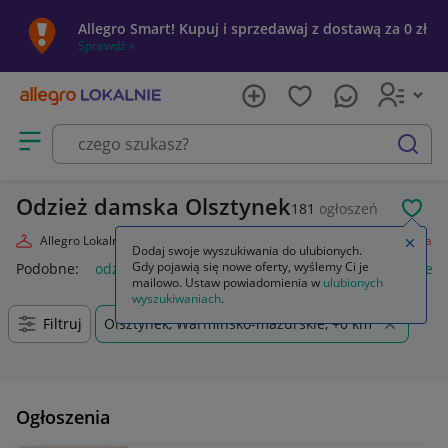
Allegro Smart! Kupuj i sprzedawaj z dostawą za 0 zł
Sprawdź »
Otwórz menu z kategoriami
szukaj
Odzież damska Olsztynek
181
ogłoszeń
POL
Allegro Lokalnie
Moda
Odzież, Obuwie, Dodatki
Odzież damska
Zamkn
Dodaj swoje wyszukiwania do ulubionych.
Gdy pojawią się nowe oferty, wyślemy Ci je
Podobne:
odzież damska
odzież medyczna damska
odzież
mailowo. Ustaw powiadomienia w
ulubionych
wyszukiwaniach
.
Filtruj
Olsztynek, Warmińsko-mazurskie, +0 km
Ogłoszenia