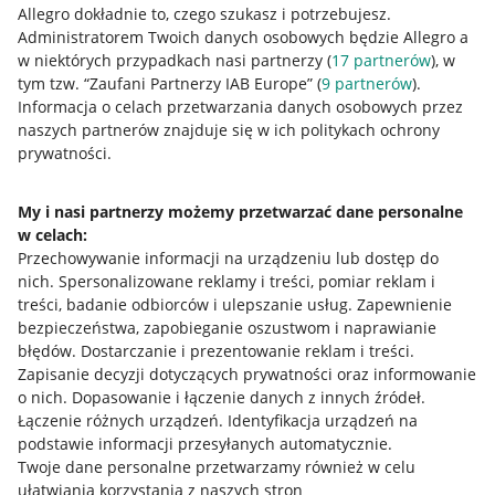
Allegro dokładnie to, czego szukasz i potrzebujesz.
Administratorem Twoich danych osobowych będzie Allegro a
w niektórych przypadkach nasi partnerzy (
17
partnerów
), w
tym tzw. “Zaufani Partnerzy IAB Europe” (
9
partnerów
).
Przydatne informacje
Informacja o celach przetwarzania danych osobowych przez
naszych partnerów znajduje się w ich politykach ochrony
prywatności.
Jak to działa
Napisz do nas
My i nasi partnerzy możemy przetwarzać dane personalne
w celach:
Allegro Gadane dla sprzedających
Przechowywanie informacji na urządzeniu lub dostęp do
Allegro Gadane dla kupujących
nich
.
Spersonalizowane reklamy i treści, pomiar reklam i
treści, badanie odbiorców i ulepszanie usług
.
Zapewnienie
Mapa miejscowości
bezpieczeństwa, zapobieganie oszustwom i naprawianie
błędów
.
Dostarczanie i prezentowanie reklam i treści
.
Informacje prawne
Zapisanie decyzji dotyczących prywatności oraz informowanie
o nich
.
Dopasowanie i łączenie danych z innych źródeł
.
Regulamin
Łączenie różnych urządzeń
.
Identyfikacja urządzeń na
podstawie informacji przesyłanych automatycznie
.
Polityka plików "cookies"
Twoje dane personalne przetwarzamy również w celu
ułatwiania korzystania z naszych stron
Ustawienia plików "cookies"