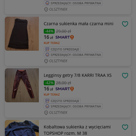
SPRZEDAJĄCY: OSOBA PRYWATNA
OLSZTYNEK
Czarna sukienka mała czarna mini
OBSE
29
,00 zł
-44%
16
zł
KUP TERAZ
CZĘSTO SPRZEDAJE
SPRZEDAJĄCY: OSOBA PRYWATNA
OLSZTYNEK
Legginsy getry 7/8 KARRI TRAA XS
OBSE
28
,00 zł
-42%
16
zł
KUP TERAZ
CZĘSTO SPRZEDAJE
SPRZEDAJĄCY: OSOBA PRYWATNA
OLSZTYNEK
Kobaltowa sukienka z wycięciami
OBSE
TOPSHOP rozm. M 38