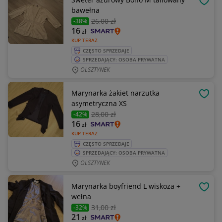
OBSE
bawełna
26
,00 zł
-38%
16
zł
KUP TERAZ
CZĘSTO SPRZEDAJE
SPRZEDAJĄCY: OSOBA PRYWATNA
OLSZTYNEK
Marynarka żakiet narzutka
OBSE
asymetryczna XS
28
,00 zł
-42%
16
zł
KUP TERAZ
CZĘSTO SPRZEDAJE
SPRZEDAJĄCY: OSOBA PRYWATNA
OLSZTYNEK
Marynarka boyfriend L wiskoza +
OBSE
wełna
31
,00 zł
-32%
21
zł