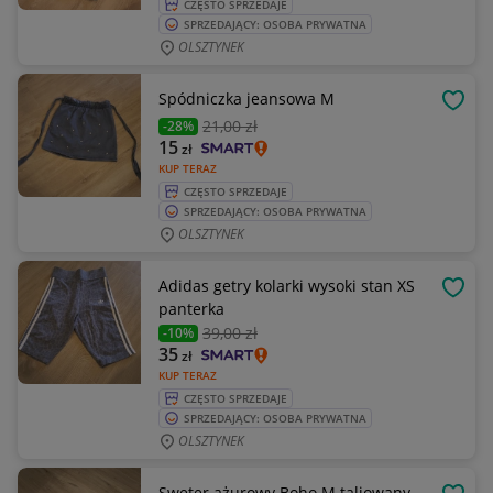
CZĘSTO SPRZEDAJE
SPRZEDAJĄCY: OSOBA PRYWATNA
OLSZTYNEK
Spódniczka jeansowa M
OBSE
21
,00 zł
-28%
15
zł
KUP TERAZ
CZĘSTO SPRZEDAJE
SPRZEDAJĄCY: OSOBA PRYWATNA
OLSZTYNEK
Adidas getry kolarki wysoki stan XS
OBSE
panterka
39
,00 zł
-10%
35
zł
KUP TERAZ
CZĘSTO SPRZEDAJE
SPRZEDAJĄCY: OSOBA PRYWATNA
OLSZTYNEK
Sweter ażurowy Boho M taliowany