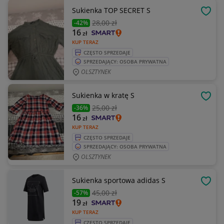
Sukienka TOP SECRET S
OBSE
28
,00 zł
-42%
16
zł
KUP TERAZ
CZĘSTO SPRZEDAJE
SPRZEDAJĄCY: OSOBA PRYWATNA
OLSZTYNEK
Sukienka w kratę S
OBSE
25
,00 zł
-36%
16
zł
KUP TERAZ
CZĘSTO SPRZEDAJE
SPRZEDAJĄCY: OSOBA PRYWATNA
OLSZTYNEK
Sukienka sportowa adidas S
OBSE
45
,00 zł
-57%
19
zł
KUP TERAZ
CZĘSTO SPRZEDAJE