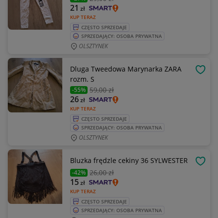
21
zł
KUP TERAZ
CZĘSTO SPRZEDAJE
SPRZEDAJĄCY: OSOBA PRYWATNA
OLSZTYNEK
Dluga Tweedowa Marynarka ZARA
OBSE
rozm. S
59
,00 zł
-55%
26
zł
KUP TERAZ
CZĘSTO SPRZEDAJE
SPRZEDAJĄCY: OSOBA PRYWATNA
OLSZTYNEK
Bluzka frędzle cekiny 36 SYLWESTER
OBSE
26
,00 zł
-42%
15
zł
KUP TERAZ
CZĘSTO SPRZEDAJE
SPRZEDAJĄCY: OSOBA PRYWATNA