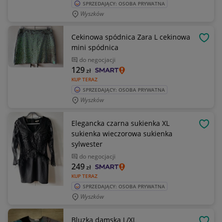
SPRZEDAJĄCY: OSOBA PRYWATNA
Wyszków
Cekinowa spódnica Zara L cekinowa
OBSE
mini spódnica
do negocjacji
129
zł
KUP TERAZ
SPRZEDAJĄCY: OSOBA PRYWATNA
Wyszków
Elegancka czarna sukienka XL
OBSE
sukienka wieczorowa sukienka
sylwester
do negocjacji
249
zł
KUP TERAZ
SPRZEDAJĄCY: OSOBA PRYWATNA
Wyszków
Bluzka damska L/XL