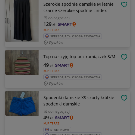
Szerokie spodnie damskie M letnie
OBSE
czarne szerokie spodnie Lindex
do negocjacji
129
zł
KUP TERAZ
SPRZEDAJĄCY: OSOBA PRYWATNA
Wyszków
Top na szyję top bez ramiączek S/M
OBSE
49
zł
KUP TERAZ
SPRZEDAJĄCY: OSOBA PRYWATNA
Wyszków
Spodenki damskie XS szorty krótkie
OBSE
spodenki damskie
do negocjacji
49
zł
KUP TERAZ
STAN: NOWY