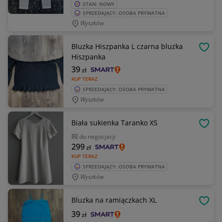
STAN: NOWY
SPRZEDAJĄCY: OSOBA PRYWATNA
Wyszków
Bluzka Hiszpanka L czarna bluzka
OBSE
Hiszpanka
39
zł
KUP TERAZ
SPRZEDAJĄCY: OSOBA PRYWATNA
Wyszków
Biała sukienka Taranko XS
OBSE
do negocjacji
299
zł
KUP TERAZ
SPRZEDAJĄCY: OSOBA PRYWATNA
Wyszków
Bluzka na ramiączkach XL
OBSE
39
zł