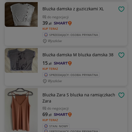
Bluzka damska z guziczkami XL
OBSE
do negocjacji
39
zł
KUP TERAZ
SPRZEDAJĄCY: OSOBA PRYWATNA
Wyszków
Bluzka damska M bluzka damska 38
OBSE
15
zł
KUP TERAZ
SPRZEDAJĄCY: OSOBA PRYWATNA
Wyszków
Bluzka Zara S bluzka na ramiączkach
OBSE
Zara
do negocjacji
69
zł
KUP TERAZ
STAN: NOWY
SPRZEDAJĄCY: OSOBA PRYWATNA