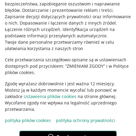
Mapa miejscowości
bezpieczeństwa, zapobieganie oszustwom i naprawianie
błędów
.
Dostarczanie i prezentowanie reklam i treści
.
Informacje prawne
Zapisanie decyzji dotyczących prywatności oraz informowanie
o nich
.
Dopasowanie i łączenie danych z innych źródeł
.
Regulamin
Łączenie różnych urządzeń
.
Identyfikacja urządzeń na
podstawie informacji przesyłanych automatycznie
.
Polityka plików "cookies"
Twoje dane personalne przetwarzamy również w celu
ułatwiania korzystania z naszych stron
Ustawienia plików "cookies"
Cele przetwarzania szczegółowo opisane są w ustawieniach
Udostępnianie lokalizacji
dostępnych pod przyciskiem: “ZMIENIAM ZGODY” i w Polityce
Informacje dla Aktu o Usługach Cyfrowych
plików cookies.
Zgodę wyrażasz dobrowolnie i jest ważna 12 miesięcy.
Pobierz aplikację
Możesz ją w każdym momencie wycofać lub ponowić w
zakładce
Ustawienia plików cookies
na stronie głównej.
Wycofanie zgody nie wpływa na legalność uprzedniego
przetwarzania.
polityka plików cookies
polityka ochrony prywatności