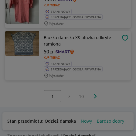
KUP TERAZ
STAN: NOWY
SPRZEDAJĄCY: OSOBA PRYWATNA
Wyszków
Bluzka damska XS bluzka odkryte
OBSE
ramiona
50
zł
KUP TERAZ
STAN: NOWY
SPRZEDAJĄCY: OSOBA PRYWATNA
Wyszków
Wybierz stronę:
Następna strona
z
10
Stan przedmiotu: Odzież damska
Nowy
Bardzo dobry
Uż
Zobacz w innej lokalizacji
"Odzież damska"