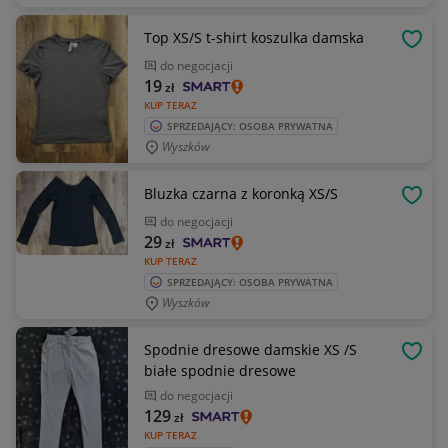
Top XS/S t-shirt koszulka damska
OBSE
do negocjacji
19
zł
KUP TERAZ
SPRZEDAJĄCY: OSOBA PRYWATNA
Wyszków
Bluzka czarna z koronką XS/S
OBSE
do negocjacji
29
zł
KUP TERAZ
SPRZEDAJĄCY: OSOBA PRYWATNA
Wyszków
Spodnie dresowe damskie XS /S
OBSE
białe spodnie dresowe
do negocjacji
129
zł
KUP TERAZ