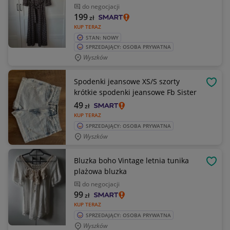
do negocjacji
199
zł
KUP TERAZ
STAN: NOWY
SPRZEDAJĄCY: OSOBA PRYWATNA
Wyszków
Spodenki jeansowe XS/S szorty
OBSE
krótkie spodenki jeansowe Fb Sister
49
zł
KUP TERAZ
SPRZEDAJĄCY: OSOBA PRYWATNA
Wyszków
Bluzka boho Vintage letnia tunika
OBSE
plażowa bluzka
do negocjacji
99
zł
KUP TERAZ
SPRZEDAJĄCY: OSOBA PRYWATNA
Wyszków