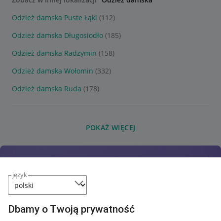
Odzież damska Puste Łąki
(112)
Odzież damska Długosiodło
(185)
Odzież damska Radzymin
(158)
Odzież damska Wołomin
(332)
Odzież damska Ruda
(178)
POKAŻ WIĘCEJ
język
Dbamy o Twoją prywatność