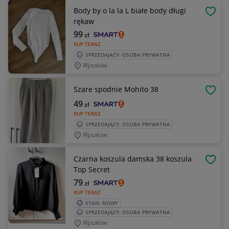
Body by o la la L białe body długi
OBSE
rękaw
99
zł
KUP TERAZ
SPRZEDAJĄCY: OSOBA PRYWATNA
Wyszków
Szare spodnie Mohito 38
OBSE
49
zł
KUP TERAZ
SPRZEDAJĄCY: OSOBA PRYWATNA
Wyszków
Czarna koszula damska 38 koszula
OBSE
Top Secret
79
zł
KUP TERAZ
STAN: NOWY
SPRZEDAJĄCY: OSOBA PRYWATNA
Wyszków