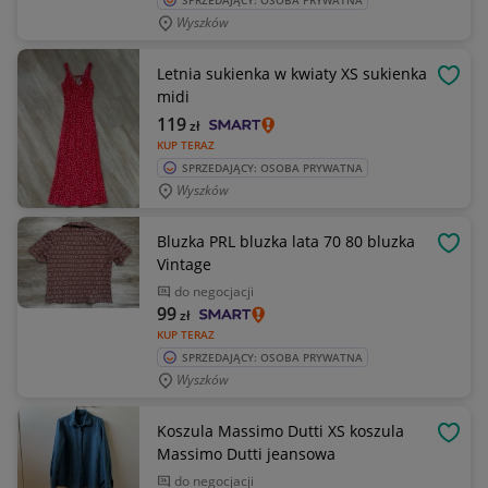
SPRZEDAJĄCY: OSOBA PRYWATNA
Wyszków
Letnia sukienka w kwiaty XS sukienka
OBSE
midi
119
zł
KUP TERAZ
SPRZEDAJĄCY: OSOBA PRYWATNA
Wyszków
Bluzka PRL bluzka lata 70 80 bluzka
OBSE
Vintage
do negocjacji
99
zł
KUP TERAZ
SPRZEDAJĄCY: OSOBA PRYWATNA
Wyszków
Koszula Massimo Dutti XS koszula
OBSE
Massimo Dutti jeansowa
do negocjacji