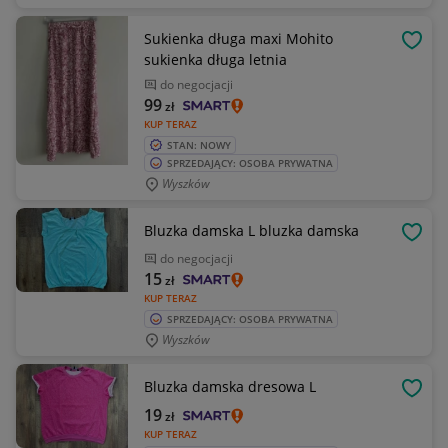
Sukienka długa maxi Mohito
OBSE
sukienka długa letnia
do negocjacji
99
zł
KUP TERAZ
STAN: NOWY
SPRZEDAJĄCY: OSOBA PRYWATNA
Wyszków
Bluzka damska L bluzka damska
OBSE
do negocjacji
15
zł
KUP TERAZ
SPRZEDAJĄCY: OSOBA PRYWATNA
Wyszków
Bluzka damska dresowa L
OBSE
19
zł
KUP TERAZ