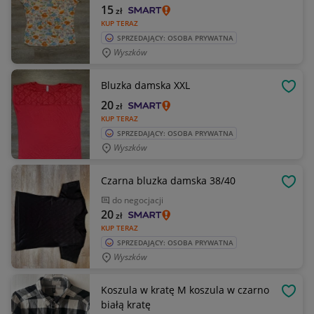
15
zł
KUP TERAZ
SPRZEDAJĄCY: OSOBA PRYWATNA
Wyszków
Bluzka damska XXL
OBSE
20
zł
KUP TERAZ
SPRZEDAJĄCY: OSOBA PRYWATNA
Wyszków
Czarna bluzka damska 38/40
OBSE
do negocjacji
20
zł
KUP TERAZ
SPRZEDAJĄCY: OSOBA PRYWATNA
Wyszków
Koszula w kratę M koszula w czarno
OBSE
białą kratę