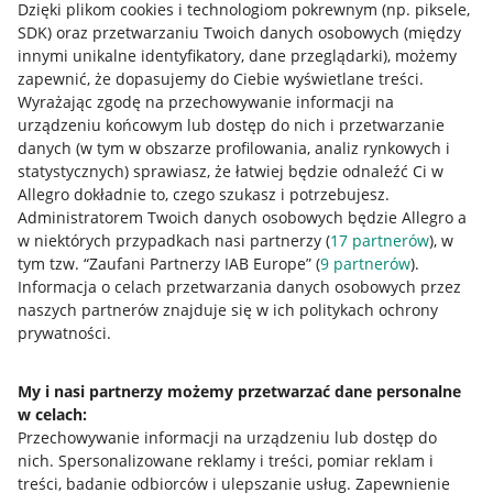
Dzięki plikom cookies i technologiom pokrewnym
(np. piksele,
SDK)
oraz przetwarzaniu Twoich danych osobowych
(między
innymi unikalne identyfikatory, dane przeglądarki)
, możemy
zapewnić, że dopasujemy do Ciebie wyświetlane treści.
Wyrażając zgodę na przechowywanie informacji na
urządzeniu końcowym lub dostęp do nich i przetwarzanie
danych (w tym w obszarze profilowania, analiz rynkowych i
statystycznych) sprawiasz, że łatwiej będzie odnaleźć Ci w
Allegro dokładnie to, czego szukasz i potrzebujesz.
Administratorem Twoich danych osobowych będzie Allegro a
w niektórych przypadkach nasi partnerzy (
17
partnerów
), w
tym tzw. “Zaufani Partnerzy IAB Europe” (
9
partnerów
).
Przydatne informacje
Informacja o celach przetwarzania danych osobowych przez
naszych partnerów znajduje się w ich politykach ochrony
prywatności.
Jak to działa
Napisz do nas
My i nasi partnerzy możemy przetwarzać dane personalne
w celach:
Allegro Gadane dla sprzedających
Przechowywanie informacji na urządzeniu lub dostęp do
Allegro Gadane dla kupujących
nich
.
Spersonalizowane reklamy i treści, pomiar reklam i
treści, badanie odbiorców i ulepszanie usług
.
Zapewnienie