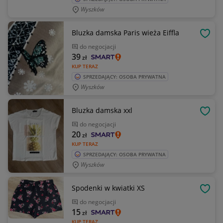
Wyszków
Bluzka damska Paris wieża Eiffla
OBSE
do negocjacji
39
zł
KUP TERAZ
SPRZEDAJĄCY: OSOBA PRYWATNA
Wyszków
Bluzka damska xxl
OBSE
do negocjacji
20
zł
KUP TERAZ
SPRZEDAJĄCY: OSOBA PRYWATNA
Wyszków
Spodenki w kwiatki XS
OBSE
do negocjacji
15
zł
KUP TERAZ