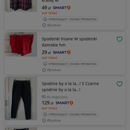
kratkę M
49
zł
KUP TERAZ
SPRZEDAJĄCY: OSOBA PRYWATNA
Wyszków
Spodenki lniane M spodenki
OBSE
damskie hm
29
zł
KUP TERAZ
SPRZEDAJĄCY: OSOBA PRYWATNA
Wyszków
Spodnie by o la la…! S Czarne
OBSE
spodnie by o la la…!
do negocjacji
129
zł
KUP TERAZ
SPRZEDAJĄCY: OSOBA PRYWATNA
Wyszków