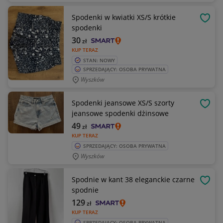
Spodenki w kwiatki XS/S krótkie
OBSE
spodenki
30
zł
KUP TERAZ
STAN: NOWY
SPRZEDAJĄCY: OSOBA PRYWATNA
Wyszków
Spodenki jeansowe XS/S szorty
OBSE
jeansowe spodenki dżinsowe
49
zł
KUP TERAZ
SPRZEDAJĄCY: OSOBA PRYWATNA
Wyszków
Spodnie w kant 38 eleganckie czarne
OBSE
spodnie
129
zł
KUP TERAZ
SPRZEDAJĄCY: OSOBA PRYWATNA