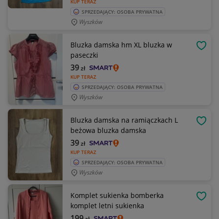
KUP TERAZ
SPRZEDAJĄCY: OSOBA PRYWATNA
Wyszków
Bluzka damska hm XL bluzka w
OBSE
paseczki
39
zł
KUP TERAZ
SPRZEDAJĄCY: OSOBA PRYWATNA
Wyszków
Bluzka damska na ramiączkach L
OBSE
beżowa bluzka damska
39
zł
KUP TERAZ
SPRZEDAJĄCY: OSOBA PRYWATNA
Wyszków
Komplet sukienka bomberka
OBSE
komplet letni sukienka
199
zł