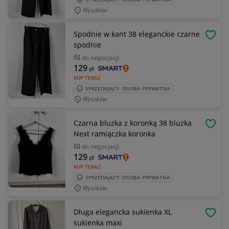
Wyszków
Spodnie w kant 38 eleganckie czarne
OBSE
spodnie
do negocjacji
129
zł
KUP TERAZ
SPRZEDAJĄCY: OSOBA PRYWATNA
Wyszków
Czarna bluzka z koronką 38 bluzka
OBSE
Next ramiączka koronka
do negocjacji
129
zł
KUP TERAZ
SPRZEDAJĄCY: OSOBA PRYWATNA
Wyszków
Długa elegancka sukienka XL
OBSE
sukienka maxi