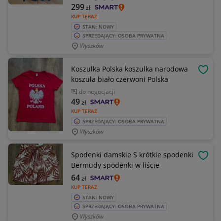
299
zł
KUP TERAZ
STAN: NOWY
SPRZEDAJĄCY: OSOBA PRYWATNA
Wyszków
Koszulka Polska koszulka narodowa
OBSE
koszula biało czerwoni Polska
do negocjacji
49
zł
KUP TERAZ
SPRZEDAJĄCY: OSOBA PRYWATNA
Wyszków
Spodenki damskie S krótkie spodenki
OBSE
Bermudy spodenki w liście
64
zł
KUP TERAZ
STAN: NOWY
SPRZEDAJĄCY: OSOBA PRYWATNA
Wyszków