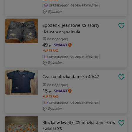
SPRZEDAJĄCY: OSOBA PRYWATNA
Wyszków
Spodenki jeansowe XS szorty
OBSE
dżinsowe spodenki
do negocjacji
49
zł
KUP TERAZ
SPRZEDAJĄCY: OSOBA PRYWATNA
Wyszków
Czarna bluzka damska 40/42
OBSE
do negocjacji
15
zł
KUP TERAZ
SPRZEDAJĄCY: OSOBA PRYWATNA
Wyszków
Bluzka w kwiatki XS bluzka damska w
OBSE
kwiatki XS