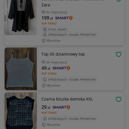
OBSE
Zara
do negocjacji
199
zł
KUP TERAZ
STAN: NOWY
SPRZEDAJĄCY: OSOBA PRYWATNA
Wyszków
Top XS dzianinowy top
OBSE
do negocjacji
49
zł
KUP TERAZ
SPRZEDAJĄCY: OSOBA PRYWATNA
Wyszków
Czarna bluzka damska XXL
OBSE
29
zł
KUP TERAZ
SPRZEDAJĄCY: OSOBA PRYWATNA
Wyszków