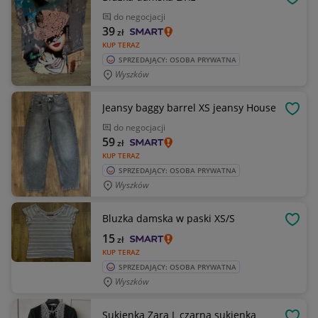
OBSE
do negocjacji
39
zł
KUP TERAZ
SPRZEDAJĄCY: OSOBA PRYWATNA
Wyszków
Jeansy baggy barrel XS jeansy House
OBSE
do negocjacji
59
zł
KUP TERAZ
SPRZEDAJĄCY: OSOBA PRYWATNA
Wyszków
Bluzka damska w paski XS/S
OBSE
15
zł
KUP TERAZ
SPRZEDAJĄCY: OSOBA PRYWATNA
Wyszków
Sukienka Zara L czarna sukienka