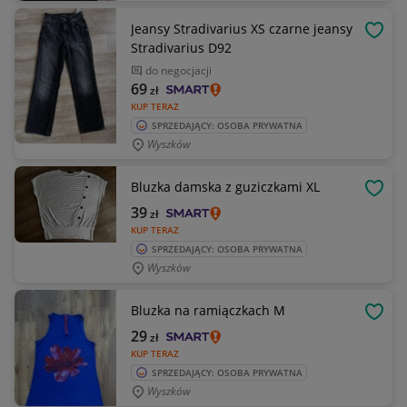
Jeansy Stradivarius XS czarne jeansy
OBSE
Stradivarius D92
do negocjacji
69
zł
KUP TERAZ
SPRZEDAJĄCY: OSOBA PRYWATNA
Wyszków
Bluzka damska z guziczkami XL
OBSE
39
zł
KUP TERAZ
SPRZEDAJĄCY: OSOBA PRYWATNA
Wyszków
Bluzka na ramiączkach M
OBSE
29
zł
KUP TERAZ
SPRZEDAJĄCY: OSOBA PRYWATNA
Wyszków