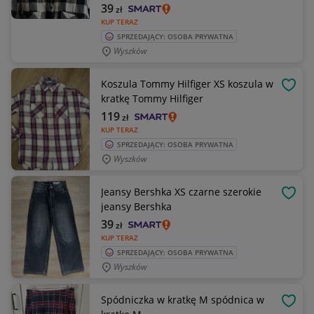
39
zł
KUP TERAZ
SPRZEDAJĄCY: OSOBA PRYWATNA
Wyszków
Koszula Tommy Hilfiger XS koszula w
OBSE
kratkę Tommy Hilfiger
119
zł
KUP TERAZ
SPRZEDAJĄCY: OSOBA PRYWATNA
Wyszków
Jeansy Bershka XS czarne szerokie
OBSE
jeansy Bershka
39
zł
KUP TERAZ
SPRZEDAJĄCY: OSOBA PRYWATNA
Wyszków
Spódniczka w kratkę M spódnica w
OBSE