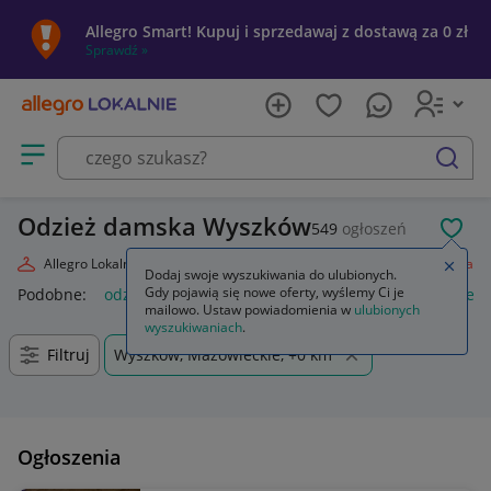
Allegro Smart! Kupuj i sprzedawaj z dostawą za 0 zł
Sprawdź »
Otwórz menu z kategoriami
szukaj
Odzież damska Wyszków
549
ogłoszeń
POL
Allegro Lokalnie
Moda
Odzież, Obuwie, Dodatki
Odzież damska
Zamkn
Dodaj swoje wyszukiwania do ulubionych.
Gdy pojawią się nowe oferty, wyślemy Ci je
Podobne:
odzież damska
odzież medyczna damska
odzież
mailowo. Ustaw powiadomienia w
ulubionych
wyszukiwaniach
.
Filtruj
Wyszków, Mazowieckie, +0 km
Ogłoszenia