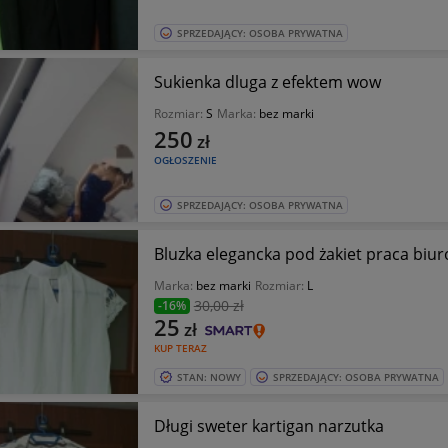
SPRZEDAJĄCY: OSOBA PRYWATNA
Sukienka dluga z efektem wow
Rozmiar:
S
Marka:
bez marki
250
zł
OGŁOSZENIE
SPRZEDAJĄCY: OSOBA PRYWATNA
Bluzka elegancka pod żakiet praca biur
Marka:
bez marki
Rozmiar:
L
30
,00 zł
-16%
25
zł
KUP TERAZ
STAN: NOWY
SPRZEDAJĄCY: OSOBA PRYWATNA
Długi sweter kartigan narzutka