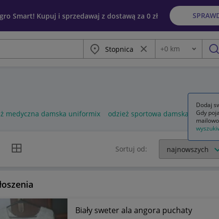
SPRAW
egro Smart! Kupuj i sprzedawaj z dostawą za 0 zł
Miasto
Wyczyść frazę
+
0
km
Odległość
szu
Dodaj sw
Gdy poja
eż medyczna damska uniformix
odzież sportowa damska
odzież
mailowo
wyszuki
k listy
Widok siatki
Sortuj od:
łoszenia
Biały sweter ala angora puchaty