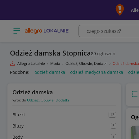
All
Otwórz menu z kategoriami
Odzież damska Stopnica
89
ogłoszeń
Allegro Lokalnie
Moda
Odzież, Obuwie, Dodatki
Odzież damska
Podobne:
odzież damska
odzież medyczna damska
odzi
Odzież damska
Wido
wróć do
Odzież, Obuwie, Dodatki
Bluzki
13
Og
Bluzy
5
Body
1