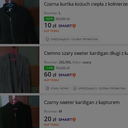
Czarna kurtka kożuch ciepła z kołnierz
Rozmiar:
L
30
,00 zł
-66%
10
zł
KUP TERAZ
SPRZEDAJĄCY: OSOBA PRYWATNA
Ciemno szary sweter kardigan długi z 
Rozmiar:
2XL/3XL
Kolor:
szary
70
,00 zł
-14%
60
zł
KUP TERAZ
STAN: NOWY
SPRZEDAJĄCY: OSOBA PRYWATNA
Czarny sweter kardigan z kapturem
Rozmiar:
M
20
zł
KUP TERAZ