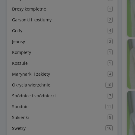
Dresy kompletne
1
Garsonki i kostiumy
2
Golfy
4
Jeansy
2
Komplety
1
Koszule
1
Marynarki i żakiety
4
Okrycia wierzchnie
10
Spódnice i spódniczki
7
Spodnie
11
Sukienki
8
Swetry
16