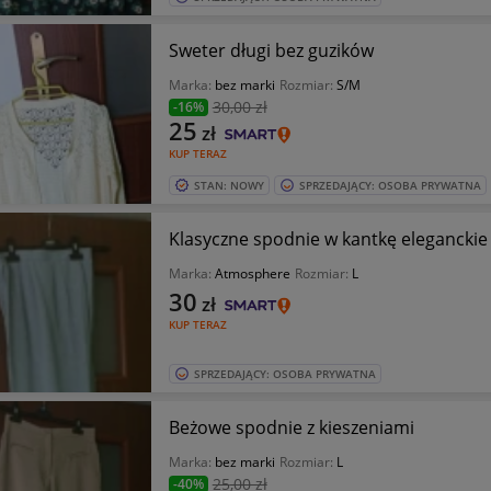
Sweter długi bez guzików
Marka:
bez marki
Rozmiar:
S/M
30
,00 zł
-16%
25
zł
KUP TERAZ
STAN: NOWY
SPRZEDAJĄCY: OSOBA PRYWATNA
Klasyczne spodnie w kantkę eleganckie
Marka:
Atmosphere
Rozmiar:
L
30
zł
KUP TERAZ
SPRZEDAJĄCY: OSOBA PRYWATNA
Beżowe spodnie z kieszeniami
Marka:
bez marki
Rozmiar:
L
25
,00 zł
-40%