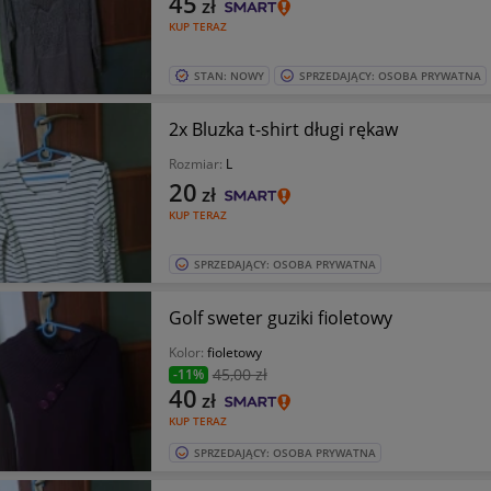
45
zł
KUP TERAZ
STAN: NOWY
SPRZEDAJĄCY: OSOBA PRYWATNA
2x Bluzka t-shirt długi rękaw
Rozmiar:
L
20
zł
KUP TERAZ
SPRZEDAJĄCY: OSOBA PRYWATNA
Golf sweter guziki fioletowy
Kolor:
fioletowy
45
,00 zł
-11%
40
zł
KUP TERAZ
SPRZEDAJĄCY: OSOBA PRYWATNA