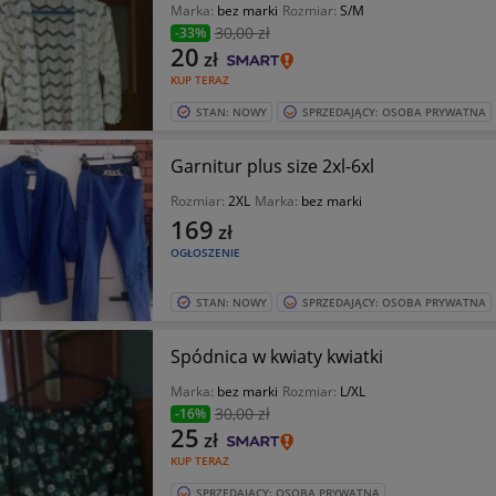
Marka:
bez marki
Rozmiar:
S/M
30
,00 zł
-33%
20
zł
KUP TERAZ
STAN: NOWY
SPRZEDAJĄCY: OSOBA PRYWATNA
Garnitur plus size 2xl-6xl
Rozmiar:
2XL
Marka:
bez marki
169
zł
OGŁOSZENIE
STAN: NOWY
SPRZEDAJĄCY: OSOBA PRYWATNA
Spódnica w kwiaty kwiatki
Marka:
bez marki
Rozmiar:
L/XL
30
,00 zł
-16%
25
zł
KUP TERAZ
SPRZEDAJĄCY: OSOBA PRYWATNA