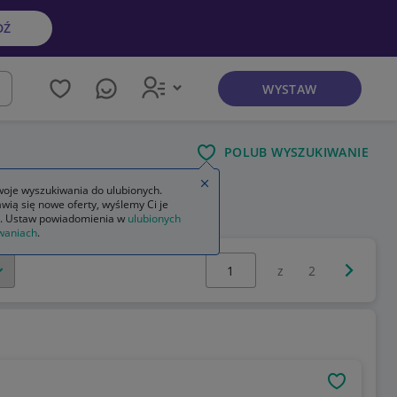
DŹ
WYSTAW
kaj
POLUB WYSZUKIWANIE
Zamknij wskazówkę
oje wyszukiwania do ulubionych.
wią się nowe oferty, wyślemy Ci je
 damska letnia
. Ustaw powiadomienia w
ulubionych
waniach
.
Wybierz stronę:
Następna 
z
2
OBSERWU