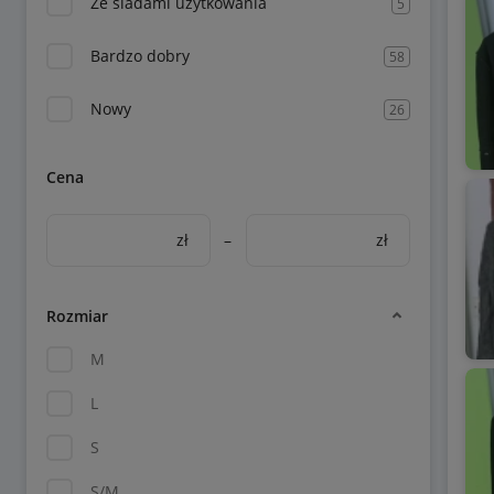
Ze śladami użytkowania
5
Bardzo dobry
58
Nowy
26
Cena
zł
–
zł
Rozmiar
M
L
S
S/M