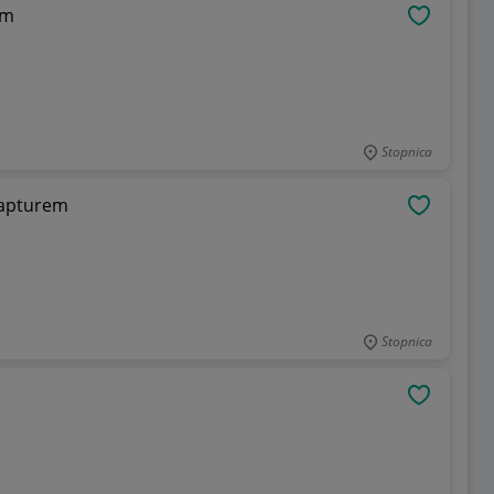
em
OBSERWU
Stopnica
kapturem
OBSERWU
Stopnica
OBSERWU