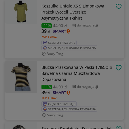
Koszulka Uniqlo XS S Limonkowa
OBSE
Prążek Lyocell Oversize
Asymetryczna T-shirt
44
,00 zł
do negocjacji
-11%
39
zł
KUP TERAZ
CZĘSTO SPRZEDAJE
SPRZEDAJĄCY: OSOBA PRYWATNA
Nowy Targ
Bluzka Prążkowana W Paski 17&CO S
OBSE
Bawełna Czarna Musztardowa
Dopasowana
44
,00 zł
do negocjacji
-11%
39
zł
KUP TERAZ
CZĘSTO SPRZEDAJE
SPRZEDAJĄCY: OSOBA PRYWATNA
Nowy Targ
Sukienka Szmizjerka Soyaconcept M