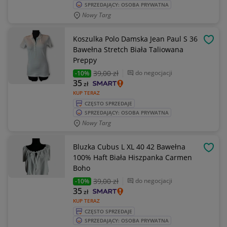
SPRZEDAJĄCY: OSOBA PRYWATNA
Nowy Targ
Koszulka Polo Damska Jean Paul S 36
OBSE
Bawełna Stretch Biała Taliowana
Preppy
39
,00 zł
do negocjacji
-10%
35
zł
KUP TERAZ
CZĘSTO SPRZEDAJE
SPRZEDAJĄCY: OSOBA PRYWATNA
Nowy Targ
Bluzka Cubus L XL 40 42 Bawełna
OBSE
100% Haft Biała Hiszpanka Carmen
Boho
39
,00 zł
do negocjacji
-10%
35
zł
KUP TERAZ
CZĘSTO SPRZEDAJE
SPRZEDAJĄCY: OSOBA PRYWATNA