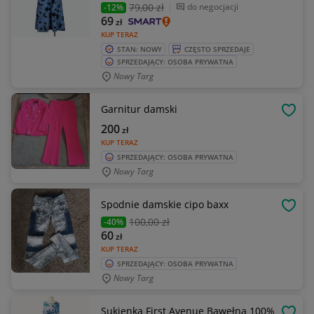
79
,00 zł
do negocjacji
-12%
69
zł
KUP TERAZ
STAN: NOWY
CZĘSTO SPRZEDAJE
SPRZEDAJĄCY: OSOBA PRYWATNA
Nowy Targ
Garnitur damski
OBSE
200
zł
KUP TERAZ
SPRZEDAJĄCY: OSOBA PRYWATNA
Nowy Targ
Spodnie damskie cipo baxx
OBSE
100
,00 zł
-40%
60
zł
KUP TERAZ
SPRZEDAJĄCY: OSOBA PRYWATNA
Nowy Targ
Sukienka First Avenue Bawełna 100%