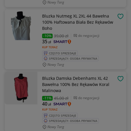
Nowy Targ
Bluzka Nutmeg XL 2XL 44 Bawełna
OBSE
100% Haftowana Biała Bez Rękawów
Boho
39
,00 zł
do negocjacji
-10%
35
zł
KUP TERAZ
CZĘSTO SPRZEDAJE
SPRZEDAJĄCY: OSOBA PRYWATNA
Nowy Targ
Bluzka Damska Debenhams XL 42
OBSE
Bawełna 100% Bez Rękawów Koral
Malinowa
45
,00 zł
do negocjacji
-11%
40
zł
KUP TERAZ
CZĘSTO SPRZEDAJE
SPRZEDAJĄCY: OSOBA PRYWATNA
Nowy Targ