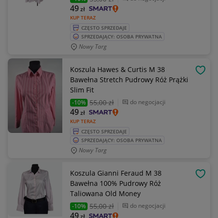
49
zł
KUP TERAZ
CZĘSTO SPRZEDAJE
SPRZEDAJĄCY: OSOBA PRYWATNA
Nowy Targ
Koszula Hawes & Curtis M 38
OBSE
Bawełna Stretch Pudrowy Róż Prążki
Slim Fit
55
,00 zł
do negocjacji
-10%
49
zł
KUP TERAZ
CZĘSTO SPRZEDAJE
SPRZEDAJĄCY: OSOBA PRYWATNA
Nowy Targ
Koszula Gianni Feraud M 38
OBSE
Bawełna 100% Pudrowy Róż
Taliowana Old Money
55
,00 zł
do negocjacji
-10%
49
zł