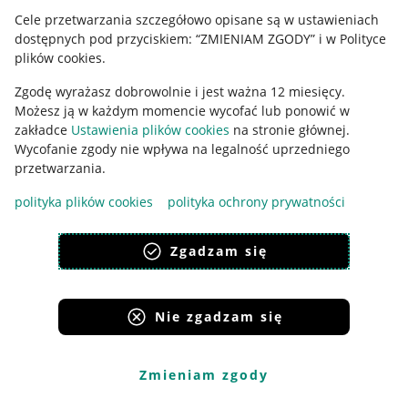
Allegro Gadane dla sprzedających
Cele przetwarzania szczegółowo opisane są w ustawieniach
dostępnych pod przyciskiem: “ZMIENIAM ZGODY” i w Polityce
Allegro Gadane dla kupujących
plików cookies.
Mapa miejscowości
Zgodę wyrażasz dobrowolnie i jest ważna 12 miesięcy.
Możesz ją w każdym momencie wycofać lub ponowić w
Informacje prawne
zakładce
Ustawienia plików cookies
na stronie głównej.
Wycofanie zgody nie wpływa na legalność uprzedniego
Regulamin
przetwarzania.
Polityka plików "cookies"
polityka plików cookies
polityka ochrony prywatności
Ustawienia plików "cookies"
Zgadzam się
Udostępnianie lokalizacji
Informacje dla Aktu o Usługach Cyfrowych
Nie zgadzam się
Pobierz aplikację
Zmieniam zgody