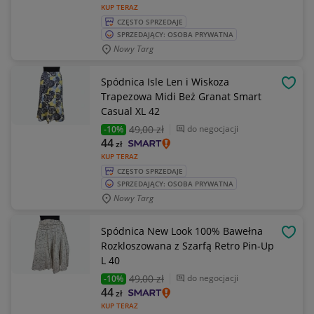
KUP TERAZ
CZĘSTO SPRZEDAJE
SPRZEDAJĄCY: OSOBA PRYWATNA
Nowy Targ
Spódnica Isle Len i Wiskoza
OBSE
Trapezowa Midi Beż Granat Smart
Casual XL 42
49
,00 zł
do negocjacji
-10%
44
zł
KUP TERAZ
CZĘSTO SPRZEDAJE
SPRZEDAJĄCY: OSOBA PRYWATNA
Nowy Targ
Spódnica New Look 100% Bawełna
OBSE
Rozkloszowana z Szarfą Retro Pin-Up
L 40
49
,00 zł
do negocjacji
-10%
44
zł
KUP TERAZ