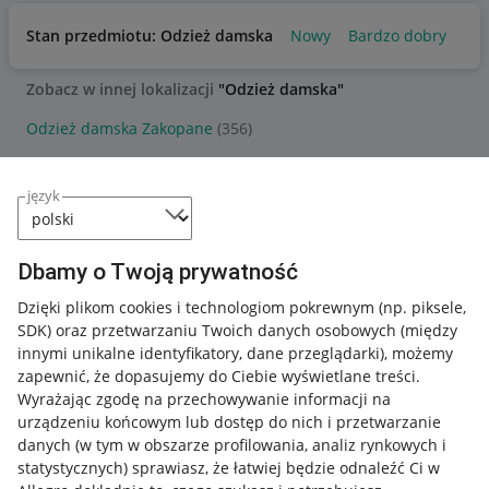
Stan przedmiotu: Odzież damska
Nowy
Bardzo dobry
Uż
Zobacz w innej lokalizacji
"Odzież damska"
Odzież damska Zakopane
(356)
Odzież damska Myślenice
(505)
język
Odzież damska Krzyszkowice
(97)
Odzież damska Limanowa
(117)
Dbamy o Twoją prywatność
Odzież damska Olszowice
(143)
Dzięki plikom cookies i technologiom pokrewnym
(np. piksele,
SDK)
oraz przetwarzaniu Twoich danych osobowych
(między
innymi unikalne identyfikatory, dane przeglądarki)
, możemy
POKAŻ WIĘCEJ
zapewnić, że dopasujemy do Ciebie wyświetlane treści.
Wyrażając zgodę na przechowywanie informacji na
urządzeniu końcowym lub dostęp do nich i przetwarzanie
danych (w tym w obszarze profilowania, analiz rynkowych i
statystycznych) sprawiasz, że łatwiej będzie odnaleźć Ci w