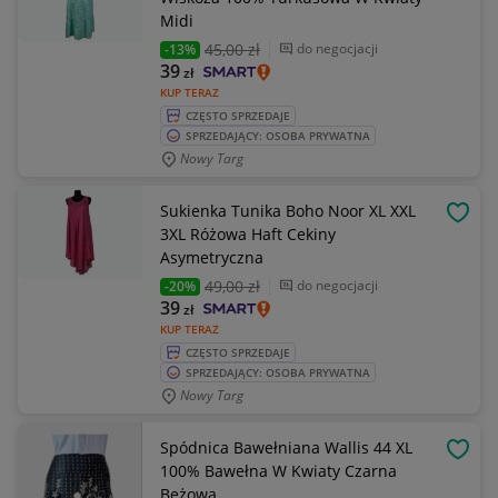
Midi
45
,00 zł
do negocjacji
-13%
39
zł
KUP TERAZ
CZĘSTO SPRZEDAJE
SPRZEDAJĄCY: OSOBA PRYWATNA
Nowy Targ
Sukienka Tunika Boho Noor XL XXL
OBSE
3XL Różowa Haft Cekiny
Asymetryczna
49
,00 zł
do negocjacji
-20%
39
zł
KUP TERAZ
CZĘSTO SPRZEDAJE
SPRZEDAJĄCY: OSOBA PRYWATNA
Nowy Targ
Spódnica Bawełniana Wallis 44 XL
OBSE
100% Bawełna W Kwiaty Czarna
Beżowa