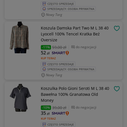
CZĘSTO SPRZEDAJE
SPRZEDAJĄCY: OSOBA PRYWATNA
Nowy Targ
Koszula Damska Part Two M L 38 40
OBSE
Lyocell 100% Tencel Kratka Beż
Oversize
59
,00 zł
do negocjacji
-11%
52
zł
KUP TERAZ
CZĘSTO SPRZEDAJE
SPRZEDAJĄCY: OSOBA PRYWATNA
Nowy Targ
Koszulka Polo Gioni Seroti M L 38 40
OBSE
Bawełna 100% Granatowa Old
Money
39
,00 zł
do negocjacji
-10%
35
zł
KUP TERAZ
CZĘSTO SPRZEDAJE