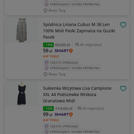
SPRZEDAJĄCY: OSOBA PRYWATNA
Nowy Targ
Spódnica Lniana Cubus M 38 Len
OBSE
100% Midi Paski Zapinana na Guziki
Pasek
69
,00 zł
do negocjacji
-14%
59
zł
KUP TERAZ
CZĘSTO SPRZEDAJE
SPRZEDAJĄCY: OSOBA PRYWATNA
Nowy Targ
Sukienka Wizytowa Lisa Campione
OBSE
XXL 44 Podszewka Wiskoza
Granatowa Midi
119
,00 zł
do negocjacji
-16%
99
zł
KUP TERAZ
CZĘSTO SPRZEDAJE
SPRZEDAJĄCY: OSOBA PRYWATNA