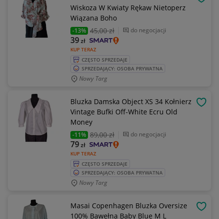
OBSE
Wiskoza W Kwiaty Rękaw Nietoperz
Wiązana Boho
45
,00 zł
do negocjacji
-13%
39
zł
KUP TERAZ
CZĘSTO SPRZEDAJE
SPRZEDAJĄCY: OSOBA PRYWATNA
Nowy Targ
Bluzka Damska Object XS 34 Kołnierz
OBSE
Vintage Bufki Off-White Ecru Old
Money
89
,00 zł
do negocjacji
-11%
79
zł
KUP TERAZ
CZĘSTO SPRZEDAJE
SPRZEDAJĄCY: OSOBA PRYWATNA
Nowy Targ
Masai Copenhagen Bluzka Oversize
OBSE
100% Bawełna Baby Blue M L