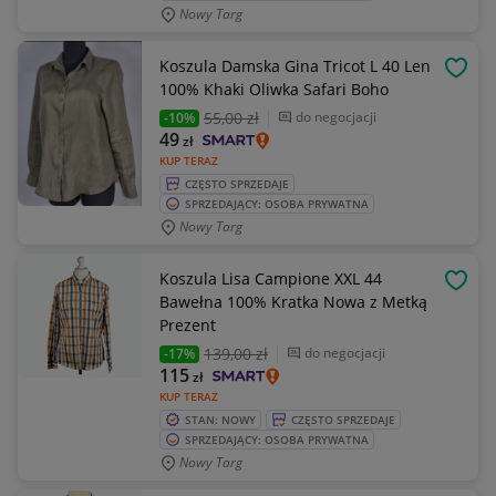
Nowy Targ
Koszula Damska Gina Tricot L 40 Len
OBSE
100% Khaki Oliwka Safari Boho
55
,00 zł
do negocjacji
-10%
49
zł
KUP TERAZ
CZĘSTO SPRZEDAJE
SPRZEDAJĄCY: OSOBA PRYWATNA
Nowy Targ
Koszula Lisa Campione XXL 44
OBSE
Bawełna 100% Kratka Nowa z Metką
Prezent
139
,00 zł
do negocjacji
-17%
115
zł
KUP TERAZ
STAN: NOWY
CZĘSTO SPRZEDAJE
SPRZEDAJĄCY: OSOBA PRYWATNA
Nowy Targ