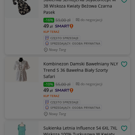
OBSE
38 Wiskoza Kwiaty Beżowa Czarna
Pasek
59
,00 zł
do negocjacji
-16%
49
zł
KUP TERAZ
CZĘSTO SPRZEDAJE
SPRZEDAJĄCY: OSOBA PRYWATNA
Nowy Targ
Kombinezon Damski Bawełniany NLY
OBSE
Trend S 36 Bawełna Biały Szorty
Safari
55
,00 zł
do negocjacji
-10%
49
zł
KUP TERAZ
CZĘSTO SPRZEDAJE
SPRZEDAJĄCY: OSOBA PRYWATNA
Nowy Targ
Sukienka Letnia Influence 54 6XL 7XL
OBSE
Wiskoza 100% Turkusowa W Kwiaty