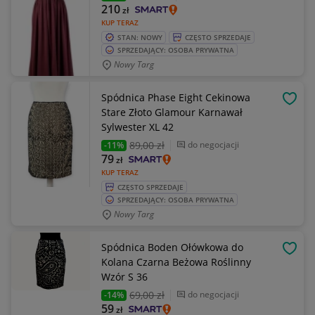
210
zł
KUP TERAZ
STAN: NOWY
CZĘSTO SPRZEDAJE
SPRZEDAJĄCY: OSOBA PRYWATNA
Nowy Targ
Spódnica Phase Eight Cekinowa
OBSE
Stare Złoto Glamour Karnawał
Sylwester XL 42
89
,00 zł
do negocjacji
-11%
79
zł
KUP TERAZ
CZĘSTO SPRZEDAJE
SPRZEDAJĄCY: OSOBA PRYWATNA
Nowy Targ
Spódnica Boden Ołówkowa do
OBSE
Kolana Czarna Beżowa Roślinny
Wzór S 36
69
,00 zł
do negocjacji
-14%
59
zł