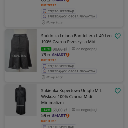
zł
KUP TERAZ
CZĘSTO SPRZEDAJE
SPRZEDAJĄCY: OSOBA PRYWATNA
Nowy Targ
Spódnica Lniana Bandoliera L 40 Len
OBSE
100% Czarna Przeszycia Midi
88
,00 zł
do negocjacji
-10%
79
zł
KUP TERAZ
CZĘSTO SPRZEDAJE
SPRZEDAJĄCY: OSOBA PRYWATNA
Nowy Targ
Sukienka Kopertowa Uniqlo M L
OBSE
Wiskoza 100% Czarna Midi
Minimalizm
69
,00 zł
do negocjacji
-14%
59
zł
KUP TERAZ
CZĘSTO SPRZEDAJE