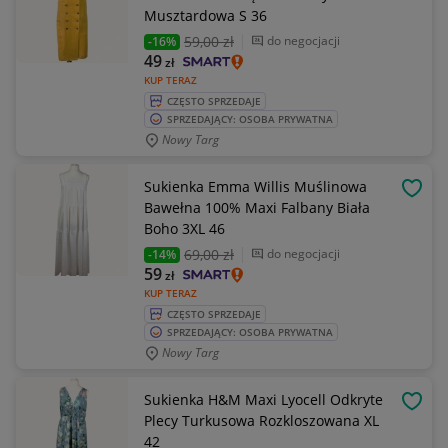
Musztardowa S 36
59
,00 zł
do negocjacji
-16%
49
zł
KUP TERAZ
CZĘSTO SPRZEDAJE
SPRZEDAJĄCY: OSOBA PRYWATNA
Nowy Targ
Sukienka Emma Willis Muślinowa
OBSE
Bawełna 100% Maxi Falbany Biała
Boho 3XL 46
69
,00 zł
do negocjacji
-14%
59
zł
KUP TERAZ
CZĘSTO SPRZEDAJE
SPRZEDAJĄCY: OSOBA PRYWATNA
Nowy Targ
Sukienka H&M Maxi Lyocell Odkryte
OBSE
Plecy Turkusowa Rozkloszowana XL
42