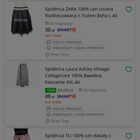
Spódnica ZARA 100% Len Lniana
OBSE
Rozkloszowana z Tiulem Boho L 40
do negocjacji
30
zł
KUP TERAZ
CZĘSTO SPRZEDAJE
SPRZEDAJĄCY: OSOBA PRYWATNA
Nowy Targ
Spódnica Laura Ashley Vintage
OBSE
Cottagecore 100% Bawełna
Kieszenie XXL 44
59
,00 zł
do negocjacji
-16%
49
zł
KUP TERAZ
CZĘSTO SPRZEDAJE
SPRZEDAJĄCY: OSOBA PRYWATNA
Nowy Targ
Spódnica TU 100% Len Kwiaty z
OBSE