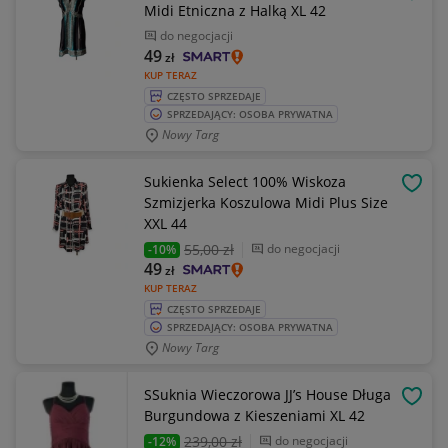
OBSE
Midi Etniczna z Halką XL 42
do negocjacji
49
zł
KUP TERAZ
CZĘSTO SPRZEDAJE
SPRZEDAJĄCY: OSOBA PRYWATNA
Nowy Targ
Sukienka Select 100% Wiskoza
OBSE
Szmizjerka Koszulowa Midi Plus Size
XXL 44
55
,00 zł
do negocjacji
-10%
49
zł
KUP TERAZ
CZĘSTO SPRZEDAJE
SPRZEDAJĄCY: OSOBA PRYWATNA
Nowy Targ
SSuknia Wieczorowa JJ’s House Długa
OBSE
Burgundowa z Kieszeniami XL 42
239
,00 zł
do negocjacji
-12%