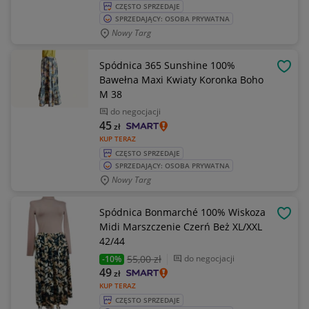
CZĘSTO SPRZEDAJE
SPRZEDAJĄCY: OSOBA PRYWATNA
Nowy Targ
Spódnica 365 Sunshine 100%
OBSE
Bawełna Maxi Kwiaty Koronka Boho
M 38
do negocjacji
45
zł
KUP TERAZ
CZĘSTO SPRZEDAJE
SPRZEDAJĄCY: OSOBA PRYWATNA
Nowy Targ
Spódnica Bonmarché 100% Wiskoza
OBSE
Midi Marszczenie Czerń Beż XL/XXL
42/44
55
,00 zł
do negocjacji
-10%
49
zł
KUP TERAZ
CZĘSTO SPRZEDAJE