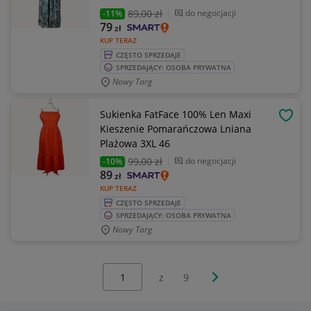
89
,00 zł
do negocjacji
-11%
79
zł
KUP TERAZ
CZĘSTO SPRZEDAJE
SPRZEDAJĄCY: OSOBA PRYWATNA
Nowy Targ
Sukienka FatFace 100% Len Maxi
OBSE
Kieszenie Pomarańczowa Lniana
Plażowa 3XL 46
99
,00 zł
do negocjacji
-10%
89
zł
KUP TERAZ
CZĘSTO SPRZEDAJE
SPRZEDAJĄCY: OSOBA PRYWATNA
Nowy Targ
Wybierz stronę:
Następna strona
z
9