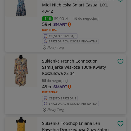
OBSE
Midi Niebieska Smart Casual L/XL
40/42
69
,00 zł
do negocjacji
-14%
59
zł
KUP TERAZ
CZĘSTO SPRZEDAJE
SPRZEDAJĄCY: OSOBA PRYWATNA
Nowy Targ
Sukienka French Connection
OBSE
Szmizjerka Wiskoza 100% Kwiaty
Koszulowa XS 34
do negocjacji
49
zł
KUP TERAZ
CZĘSTO SPRZEDAJE
SPRZEDAJĄCY: OSOBA PRYWATNA
Nowy Targ
Sukienka Topshop Lniana Len
OBSE
Bawełna Dwurzędowa Guzy Safari