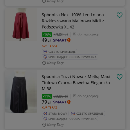
Nowy Targ
Spódnica Next 100% Len Lniana
OBSE
Rozkloszowana Malinowa Midi z
Podszewką XL 42
59
,00 zł
do negocjacji
-16%
49
zł
KUP TERAZ
CZĘSTO SPRZEDAJE
SPRZEDAJĄCY: OSOBA PRYWATNA
Nowy Targ
Spódnica Tuzzi Nowa z Metką Maxi
OBSE
Tiulowa Czarna Bawełna Elegancka
M 38
89
,00 zł
do negocjacji
-11%
79
zł
KUP TERAZ
STAN: NOWY
CZĘSTO SPRZEDAJE
SPRZEDAJĄCY: OSOBA PRYWATNA
Nowy Targ