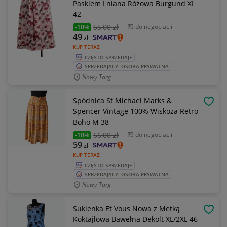
Paskiem Lniana Różowa Burgund XL
42
55
,00 zł
do negocjacji
-10%
49
zł
KUP TERAZ
CZĘSTO SPRZEDAJE
SPRZEDAJĄCY: OSOBA PRYWATNA
Nowy Targ
Spódnica St Michael Marks &
OBSE
Spencer Vintage 100% Wiskoza Retro
Boho M 38
66
,00 zł
do negocjacji
-10%
59
zł
KUP TERAZ
CZĘSTO SPRZEDAJE
SPRZEDAJĄCY: OSOBA PRYWATNA
Nowy Targ
Sukienka Et Vous Nowa z Metką
OBSE
Koktajlowa Bawełna Dekolt XL/2XL 46