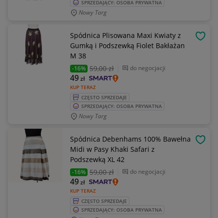
SPRZEDAJĄCY: OSOBA PRYWATNA
Nowy Targ
Spódnica Plisowana Maxi Kwiaty z
OBSE
Gumką i Podszewką Fiolet Bakłażan
M 38
59
,00 zł
do negocjacji
-16%
49
zł
KUP TERAZ
CZĘSTO SPRZEDAJE
SPRZEDAJĄCY: OSOBA PRYWATNA
Nowy Targ
Spódnica Debenhams 100% Bawełna
OBSE
Midi w Pasy Khaki Safari z
Podszewką XL 42
59
,00 zł
do negocjacji
-16%
49
zł
KUP TERAZ
CZĘSTO SPRZEDAJE
SPRZEDAJĄCY: OSOBA PRYWATNA