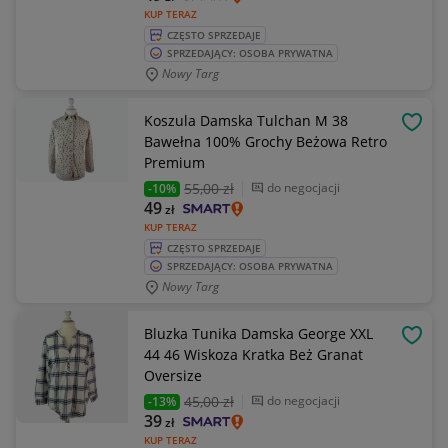
KUP TERAZ
CZĘSTO SPRZEDAJE
SPRZEDAJĄCY: OSOBA PRYWATNA
Nowy Targ
Koszula Damska Tulchan M 38
OBSE
Bawełna 100% Grochy Beżowa Retro
Premium
55
,00 zł
do negocjacji
-10%
49
zł
KUP TERAZ
CZĘSTO SPRZEDAJE
SPRZEDAJĄCY: OSOBA PRYWATNA
Nowy Targ
Bluzka Tunika Damska George XXL
OBSE
44 46 Wiskoza Kratka Beż Granat
Oversize
45
,00 zł
do negocjacji
-13%
39
zł
KUP TERAZ