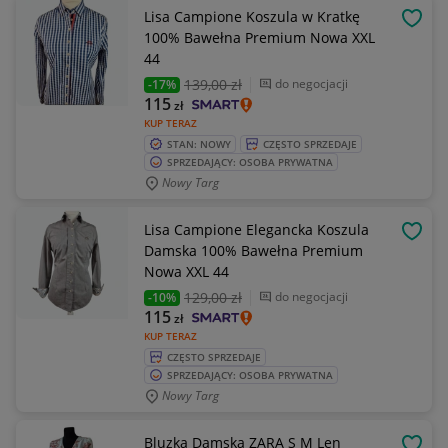
Lisa Campione Koszula w Kratkę
OBSE
100% Bawełna Premium Nowa XXL
44
139
,00 zł
do negocjacji
-17%
115
zł
KUP TERAZ
STAN: NOWY
CZĘSTO SPRZEDAJE
SPRZEDAJĄCY: OSOBA PRYWATNA
Nowy Targ
Lisa Campione Elegancka Koszula
OBSE
Damska 100% Bawełna Premium
Nowa XXL 44
129
,00 zł
do negocjacji
-10%
115
zł
KUP TERAZ
CZĘSTO SPRZEDAJE
SPRZEDAJĄCY: OSOBA PRYWATNA
Nowy Targ
Bluzka Damska ZARA S M Len