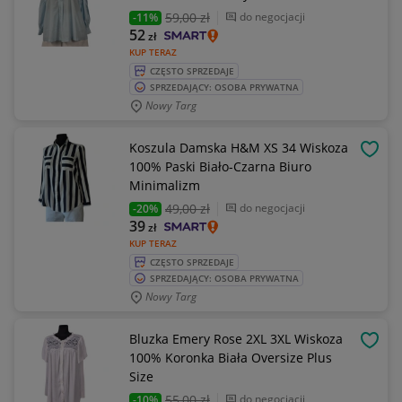
59
,00 zł
do negocjacji
-11%
52
zł
KUP TERAZ
CZĘSTO SPRZEDAJE
SPRZEDAJĄCY: OSOBA PRYWATNA
Nowy Targ
Koszula Damska H&M XS 34 Wiskoza
OBSE
100% Paski Biało-Czarna Biuro
Minimalizm
49
,00 zł
do negocjacji
-20%
39
zł
KUP TERAZ
CZĘSTO SPRZEDAJE
SPRZEDAJĄCY: OSOBA PRYWATNA
Nowy Targ
Bluzka Emery Rose 2XL 3XL Wiskoza
OBSE
100% Koronka Biała Oversize Plus
Size
55
,00 zł
do negocjacji
-10%