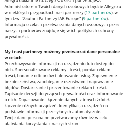
Allegro dokładnie to, czego szukasz i potrzebujesz.
Administratorem Twoich danych osobowych będzie Allegro a
w niektórych przypadkach nasi partnerzy (
17
partnerów
), w
tym tzw. “Zaufani Partnerzy IAB Europe” (
9
partnerów
).
Informacja o celach przetwarzania danych osobowych przez
naszych partnerów znajduje się w ich politykach ochrony
prywatności.
My i nasi partnerzy możemy przetwarzać dane personalne
w celach:
Przechowywanie informacji na urządzeniu lub dostęp do
nich
.
Spersonalizowane reklamy i treści, pomiar reklam i
treści, badanie odbiorców i ulepszanie usług
.
Zapewnienie
bezpieczeństwa, zapobieganie oszustwom i naprawianie
błędów
.
Dostarczanie i prezentowanie reklam i treści
.
Zapisanie decyzji dotyczących prywatności oraz informowanie
Przydatne informacje
o nich
.
Dopasowanie i łączenie danych z innych źródeł
.
Łączenie różnych urządzeń
.
Identyfikacja urządzeń na
Jak to działa
podstawie informacji przesyłanych automatycznie
.
Twoje dane personalne przetwarzamy również w celu
Napisz do nas
ułatwiania korzystania z naszych stron