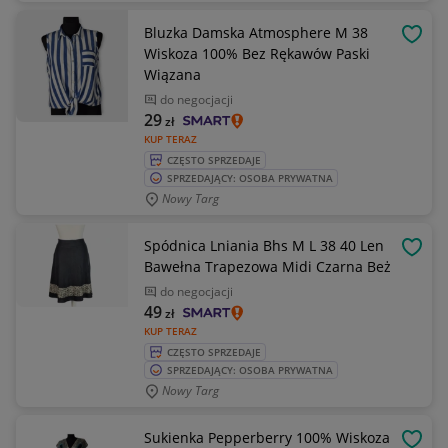
Bluzka Damska Atmosphere M 38
OBSE
Wiskoza 100% Bez Rękawów Paski
Wiązana
do negocjacji
29
zł
KUP TERAZ
CZĘSTO SPRZEDAJE
SPRZEDAJĄCY: OSOBA PRYWATNA
Nowy Targ
Spódnica Lniania Bhs M L 38 40 Len
OBSE
Bawełna Trapezowa Midi Czarna Beż
do negocjacji
49
zł
KUP TERAZ
CZĘSTO SPRZEDAJE
SPRZEDAJĄCY: OSOBA PRYWATNA
Nowy Targ
Sukienka Pepperberry 100% Wiskoza