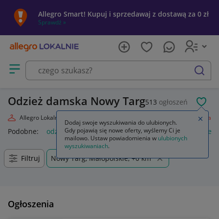
Allegro Smart! Kupuj i sprzedawaj z dostawą za 0 zł
Sprawdź »
Otwórz menu z kategoriami
szukaj
Odzież damska Nowy Targ
513
ogłoszeń
POL
Allegro Lokalnie
Moda
Odzież, Obuwie, Dodatki
Odzież damska
Zamkn
Dodaj swoje wyszukiwania do ulubionych.
Gdy pojawią się nowe oferty, wyślemy Ci je
Podobne:
odzież damska
odzież medyczna damska
odzież
mailowo. Ustaw powiadomienia w
ulubionych
wyszukiwaniach
.
Filtruj
Nowy Targ, Małopolskie, +0 km
Ogłoszenia