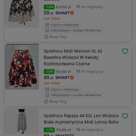
69
,00 zł
do negocjacji
-14%
59
zł
KUP TERAZ
CZĘSTO SPRZEDAJE
SPRZEDAJĄCY: OSOBA PRYWATNA
Nowy Targ
Spódnica Midi Manson XL 42
OBSE
Bawełna Wiskoza W Kwiaty
Rozkloszowana Czarna
55
,00 zł
do negocjacji
-10%
49
zł
KUP TERAZ
CZĘSTO SPRZEDAJE
SPRZEDAJĄCY: OSOBA PRYWATNA
Nowy Targ
Spódnica Papaya 44 XXL Len Wiskoza
OBSE
Biała Asymetryczna Midi Letnia Boho
79
,00 zł
do negocjacji
-12%
69