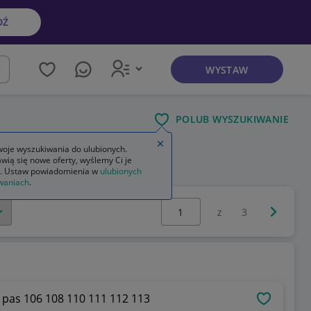
DŹ
WYSTAW
kaj
POLUB WYSZUKIWANIE
Zamknij wskazówkę
oje wyszukiwania do ulubionych.
wią się nowe oferty, wyślemy Ci je
na na kg
. Ustaw powiadomienia w
ulubionych
waniach
.
Wybierz stronę:
Następna 
z
3
as 106 108 110 111 112 113
OBSERWU