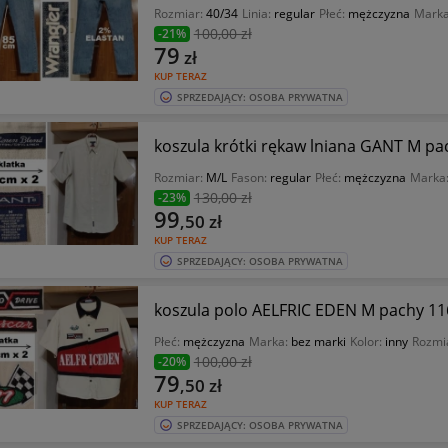
Rozmiar:
40/34
Linia:
regular
Płeć:
mężczyzna
Mark
100
,00 zł
-21%
79
zł
KUP TERAZ
SPRZEDAJĄCY: OSOBA PRYWATNA
koszula krótki rękaw lniana GANT M pa
Rozmiar:
M/L
Fason:
regular
Płeć:
mężczyzna
Marka
130
,00 zł
-23%
99
,50
zł
KUP TERAZ
SPRZEDAJĄCY: OSOBA PRYWATNA
koszula polo AELFRIC EDEN M pachy 11
Płeć:
mężczyzna
Marka:
bez marki
Kolor:
inny
Rozmi
100
,00 zł
-20%
79
,50
zł
KUP TERAZ
SPRZEDAJĄCY: OSOBA PRYWATNA