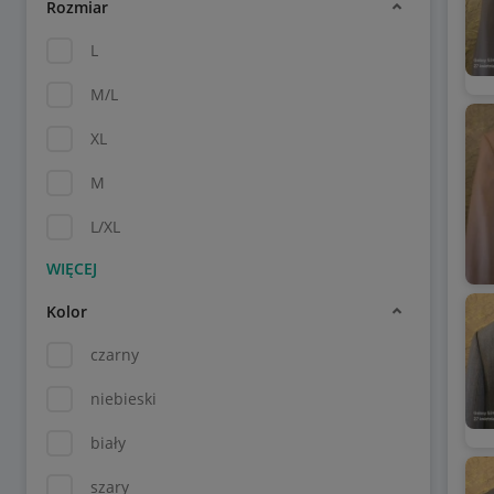
Rozmiar
L
M/L
XL
M
L/XL
Kolor
czarny
niebieski
biały
szary