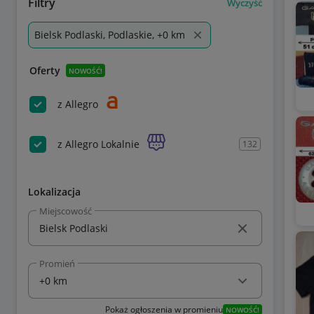
Filtry
Wyczyść
Bielsk Podlaski, Podlaskie, +0 km
Oferty
NOWOŚĆ!
z Allegro
z Allegro Lokalnie
132
Lokalizacja
Miejscowość
Promień
Pokaż ogłoszenia w promieniu
NOWOŚĆ!