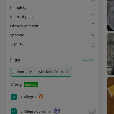
Komplety
1
Koszulki polo
1
Okrycia wierzchnie
7
Spodnie
5
T-shirty
2
Filtry
Wyczyść
Jabłonna, Mazowieckie, +0 km
Oferty
NOWOŚĆ!
z Allegro
z Allegro Lokalnie
20