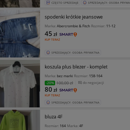
CZĘSTO SPRZEDAJE
SPRZEDAJĄCY: OSOBA PRYW
spodenki krótkie jeansowe
Marka:
Abercrombie & Fitch
Rozmiar:
11-12
45
zł
KUP TERAZ
SPRZEDAJĄCY: OSOBA PRYWATNA
koszula plus blezer - komplet
Marka:
bez marki
Rozmiar:
158-164
100
,00 zł
do negocjacji
-20%
80
zł
KUP TERAZ
SPRZEDAJĄCY: OSOBA PRYWATNA
bluza 4F
Rozmiar:
164
Marka:
4F