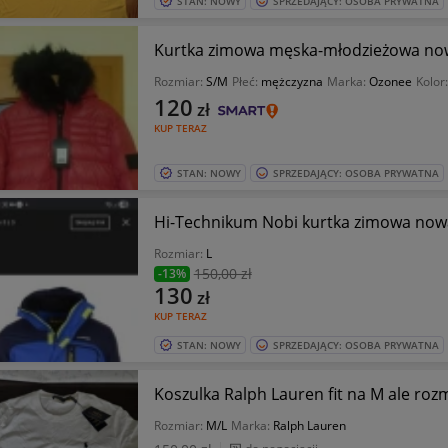
STAN: NOWY
SPRZEDAJĄCY: OSOBA PRYWATNA
Kurtka zimowa męska-młodzieżowa no
Rozmiar:
S/M
Płeć:
mężczyzna
Marka:
Ozonee
Kolor
120
zł
KUP TERAZ
STAN: NOWY
SPRZEDAJĄCY: OSOBA PRYWATNA
Hi-Technikum Nobi kurtka zimowa now
Rozmiar:
L
150
,00 zł
-13%
130
zł
KUP TERAZ
STAN: NOWY
SPRZEDAJĄCY: OSOBA PRYWATNA
Koszulka Ralph Lauren fit na M ale rozm
Rozmiar:
M/L
Marka:
Ralph Lauren