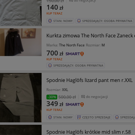
150
,00 zł
do negocjacji
140
zł
KUP TERAZ
STAN: NOWY
SPRZEDAJĄCY: OSOBA PRYWATNA
Kurkta zimowa The North Face Zaneck c
Marka:
The North Face
Rozmiar:
M
700
zł
KUP TERAZ
SPRZEDAJĄCY: OSOBA PRYWATNA
Spodnie Haglöfs lizard pant men r.XXL
Rozmiar:
XXL
500
,00 zł
do negocjacji
-30%
349
zł
KUP TERAZ
STAN: NOWY
CZĘSTO SPRZEDAJE
SPRZEDAJ
Spodnie Haglöfs krótkie mid slim r.58