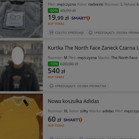
Płeć:
mężczyzna
Kolor:
niebieski
Rozmiar:
L
Rękaw:
k
49
,99 zł
-60%
19
,99
zł
KUP TERAZ
CZĘSTO SPRZEDAJE
SPRZEDAJĄCY: OSOBA PRYW
Kurtka The North Face Zaneck Czarna U
Rozmiar:
M
Płeć:
mężczyzna
Marka:
The North Face
600
,00 zł
-10%
540
zł
KUP TERAZ
SPRZEDAJĄCY: OSOBA PRYWATNA
Nowa koszulka Adidas
Rozmiar:
XL
Kolor:
żółty
Marka:
adidas
Płeć:
mężczyz
60
zł
KUP TERAZ