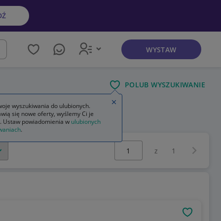
DŹ
WYSTAW
kaj
POLUB WYSZUKIWANIE
Zamknij wskazówkę
oje wyszukiwania do ulubionych.
wią się nowe oferty, wyślemy Ci je
na na kg
. Ustaw powiadomienia w
ulubionych
waniach
.
Wybierz stronę:
Następna 
z
1
OBSERWU