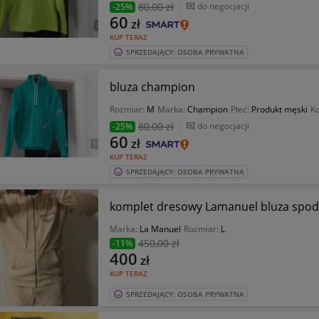
80
,00 zł
do negocjacji
-25%
60
zł
KUP TERAZ
SPRZEDAJĄCY: OSOBA PRYWATNA
bluza champion
Rozmiar:
M
Marka:
Champion
Płeć:
Produkt męski
Ko
80
,00 zł
do negocjacji
-25%
60
zł
KUP TERAZ
SPRZEDAJĄCY: OSOBA PRYWATNA
komplet dresowy Lamanuel bluza spod
Marka:
La Manuel
Rozmiar:
L
450
,00 zł
-11%
400
zł
KUP TERAZ
SPRZEDAJĄCY: OSOBA PRYWATNA