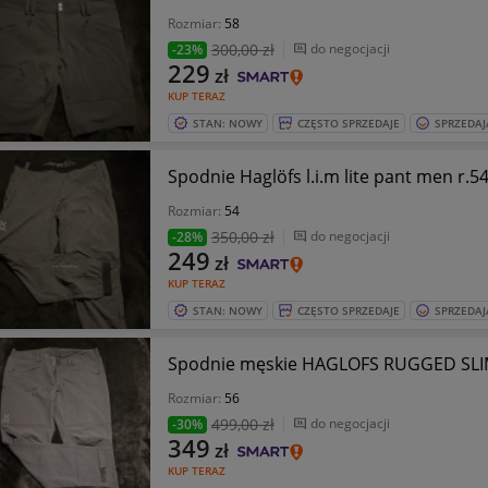
Rozmiar:
58
300
,00 zł
do negocjacji
-23%
229
zł
KUP TERAZ
STAN: NOWY
CZĘSTO SPRZEDAJE
SPRZEDAJ
Spodnie Haglöfs l.i.m lite pant men r.5
Rozmiar:
54
350
,00 zł
do negocjacji
-28%
249
zł
KUP TERAZ
STAN: NOWY
CZĘSTO SPRZEDAJE
SPRZEDAJ
Spodnie męskie HAGLOFS RUGGED SLIM
Rozmiar:
56
499
,00 zł
do negocjacji
-30%
349
zł
KUP TERAZ