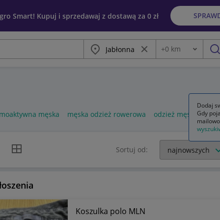
SPRAW
egro Smart! Kupuj i sprzedawaj z dostawą za 0 zł
Miasto
Wyczyść frazę
+
0
km
Odległość
szu
Dodaj sw
Gdy poja
ermoaktywna męska
męska odzież rowerowa
odzież męska używa
mailowo
wyszuki
k listy
Widok siatki
Sortuj od:
łoszenia
Koszulka polo MLN