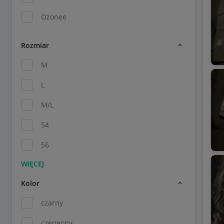
Ozonee
Rozmiar
M
L
M/L
54
56
Kolor
czarny
czerwony