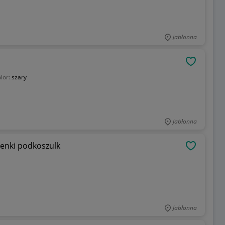
Jabłonna
OBSERWU
lor:
szary
Jabłonna
enki podkoszulk
OBSERWU
Jabłonna