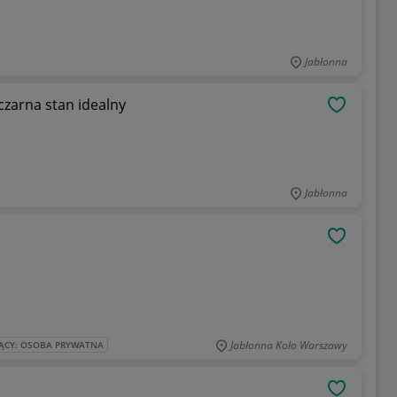
Jabłonna
zarna stan idealny
OBSERWU
Jabłonna
OBSERWU
Jabłonna Koło Warszawy
ĄCY: OSOBA PRYWATNA
OBSERWU