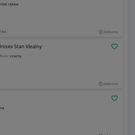
rótki rękaw
Jabłonna
ATNA
nisex Stan Idealny
OBSERWU
Kolor:
czarny
Jabłonna
OBSERWU
na