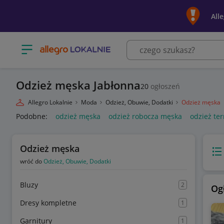
All
Otwórz menu z kategoriami
Odzież męska Jabłonna
20
ogłoszeń
Allegro Lokalnie
Moda
Odzież, Obuwie, Dodatki
Odzież męska
Podobne:
odzież męska
odzież robocza męska
odzież t
Odzież męska
Wido
wróć do
Odzież, Obuwie, Dodatki
Bluzy
2
Og
Dresy kompletne
1
Garnitury
1