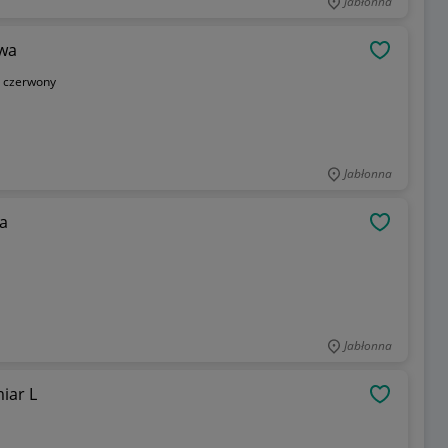
Jabłonna
wa
OBSERWU
:
czerwony
Jabłonna
a
OBSERWU
Jabłonna
iar L
OBSERWU