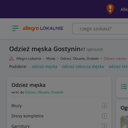
All
Otwórz menu z kategoriami
Odzież męska Gostynin
47
ogłoszeń
Allegro Lokalnie
Moda
Odzież, Obuwie, Dodatki
Odzież męska
Podobne:
odzież męska
odzież robocza męska
odzież t
Odzież męska
Wido
wróć do
Odzież, Obuwie, Dodatki
Bluzy
2
Og
Dresy kompletne
1
Garnitury
2