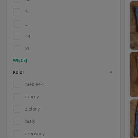
S
L
44
XL
Kolor
niebieski
czarny
zielony
biały
czerwony