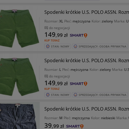
Spodenki krótkie U.S. POLO ASSN. Rozm
Rozmiar:
XL
Płeć:
mężczyzna
Kolor:
zielony
Marka:
U
do negocjacji
149
,99
zł
KUP TERAZ
STAN: NOWY
SPRZEDAJĄCY: OSOBA PRYWATNA
Spodenki krótkie U.S. POLO ASSN. Rozm
Rozmiar:
L
Płeć:
mężczyzna
Kolor:
zielony
Marka:
U.S
do negocjacji
149
,99
zł
KUP TERAZ
STAN: NOWY
SPRZEDAJĄCY: OSOBA PRYWATNA
Spodenki krótkie U.S. POLO ASSN. Roz
Rozmiar:
M
Płeć:
mężczyzna
Kolor:
niebieski
Marka:
39
,99
zł