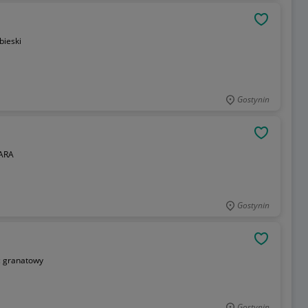
OBSERWU
bieski
Gostynin
OBSERWU
ARA
Gostynin
OBSERWU
:
granatowy
Gostynin