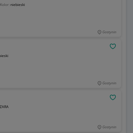
Kolor:
niebieski
Gostynin
OBSERWU
bieski
Gostynin
OBSERWU
ZARA
Gostynin