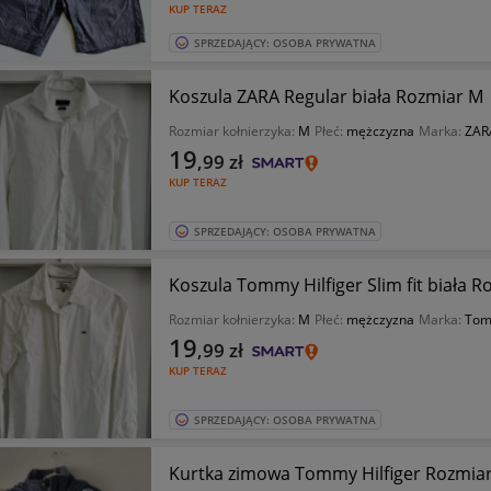
KUP TERAZ
SPRZEDAJĄCY: OSOBA PRYWATNA
Koszula ZARA Regular biała Rozmiar M
Rozmiar kołnierzyka:
M
Płeć:
mężczyzna
Marka:
ZAR
19
,99
zł
KUP TERAZ
SPRZEDAJĄCY: OSOBA PRYWATNA
Koszula Tommy Hilfiger Slim fit biała 
Rozmiar kołnierzyka:
M
Płeć:
mężczyzna
Marka:
Tom
19
,99
zł
KUP TERAZ
SPRZEDAJĄCY: OSOBA PRYWATNA
Kurtka zimowa Tommy Hilfiger Rozmia