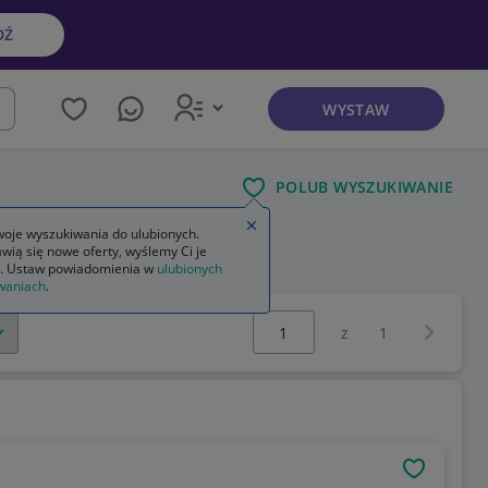
DŹ
WYSTAW
kaj
POLUB WYSZUKIWANIE
Zamknij wskazówkę
oje wyszukiwania do ulubionych.
wią się nowe oferty, wyślemy Ci je
na na kg
. Ustaw powiadomienia w
ulubionych
waniach
.
Wybierz stronę:
Następna 
z
1
OBSERWU