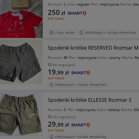
Rozmiar:
L
Linia:
regular
Płeć:
mężczyzna
Marka:
be
250
zł
KUP TERAZ
STAN: NOWY
SPRZEDAJĄCY: OSOBA PRYWATNA
Spodenki krótkie RESERVED Rozmiar M
Rozmiar:
M
Płeć:
mężczyzna
Kolor:
czarny
Marka:
Re
do negocjacji
19
,99
zł
KUP TERAZ
SPRZEDAJĄCY: OSOBA PRYWATNA
Spodenki krótkie ELLESSE Rozmiar S
Rozmiar:
S
Płeć:
mężczyzna
Kolor:
zielony
Marka:
El
do negocjacji
29
,99
zł
KUP TERAZ
SPRZEDAJĄCY: OSOBA PRYWATNA