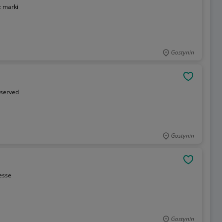
z marki
Gostynin
OBSERWU
served
Gostynin
OBSERWU
lesse
Gostynin