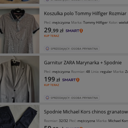
Koszulka polo Tommy Hilfiger Rozmiar
Płeć:
mężczyzna
Marka:
Tommy Hilfiger
Kolor:
wielo
29
,99
zł
KUP TERAZ
SPRZEDAJĄCY: OSOBA PRYWATNA
Garnitur ZARA Marynarka + Spodnie
Płeć:
mężczyzna
Rozmiar:
48
Linia:
regular
Marka:
Z
199
zł
KUP TERAZ
SPRZEDAJĄCY: OSOBA PRYWATNA
Spodnie Michael Kors chinos granatow
Rozmiar:
32/32
Płeć:
mężczyzna
Marka:
Michael Kor
59