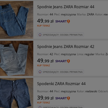
Spodnie Jeans ZARA Rozmiar 44
Rozmiar:
44
Płeć:
mężczyzna
Marka:
ZARA
Kolor:
nie
49
,99
zł
KUP TERAZ
SPRZEDAJĄCY: OSOBA PRYWATNA
Spodnie Jeans ZARA Rozmiar 42
Rozmiar:
42
Płeć:
mężczyzna
Linia:
regular
Marka:
Z
49
,99
zł
KUP TERAZ
SPRZEDAJĄCY: OSOBA PRYWATNA
Spodenki ZARA Rozmiar 44
Rozmiar:
44
Płeć:
mężczyzna
Kolor:
niebieski
Odcień
39
,99
zł
KUP TERAZ
SPRZEDAJĄCY: OSOBA PRYWATNA