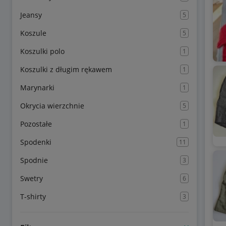
Jeansy
5
Koszule
5
Koszulki polo
1
Koszulki z długim rękawem
1
Marynarki
1
Okrycia wierzchnie
5
Pozostałe
1
Spodenki
11
Spodnie
3
Swetry
6
T-shirty
3