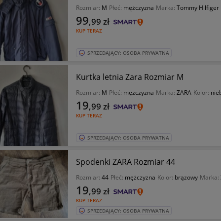
Rozmiar:
M
Płeć:
mężczyzna
Marka:
Tommy Hilfiger
99
,99
zł
KUP TERAZ
SPRZEDAJĄCY: OSOBA PRYWATNA
Kurtka letnia Zara Rozmiar M
Rozmiar:
M
Płeć:
mężczyzna
Marka:
ZARA
Kolor:
nie
19
,99
zł
KUP TERAZ
SPRZEDAJĄCY: OSOBA PRYWATNA
Spodenki ZARA Rozmiar 44
Rozmiar:
44
Płeć:
mężczyzna
Kolor:
brązowy
Marka:
19
,99
zł
KUP TERAZ
SPRZEDAJĄCY: OSOBA PRYWATNA