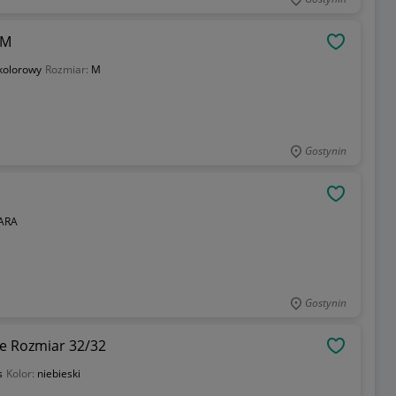
 M
OBSERWU
kolorowy
Rozmiar:
M
Gostynin
OBSERWU
ARA
Gostynin
e Rozmiar 32/32
OBSERWU
s
Kolor:
niebieski