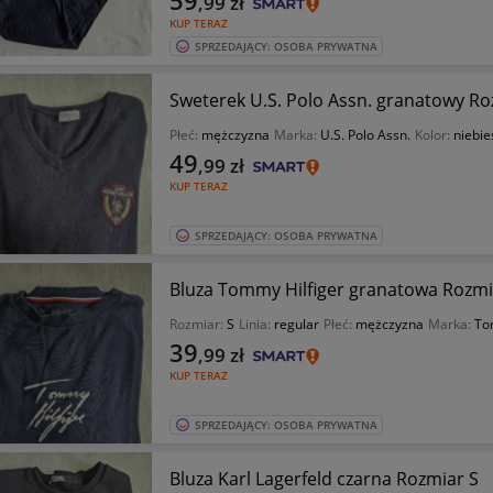
,99
zł
KUP TERAZ
SPRZEDAJĄCY: OSOBA PRYWATNA
Sweterek U.S. Polo Assn. granatowy R
Płeć:
mężczyzna
Marka:
U.S. Polo Assn.
Kolor:
niebie
49
,99
zł
KUP TERAZ
SPRZEDAJĄCY: OSOBA PRYWATNA
Bluza Tommy Hilfiger granatowa Rozmi
Rozmiar:
S
Linia:
regular
Płeć:
mężczyzna
Marka:
To
39
,99
zł
KUP TERAZ
SPRZEDAJĄCY: OSOBA PRYWATNA
Bluza Karl Lagerfeld czarna Rozmiar S