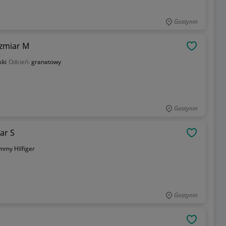
Gostynin
ozmiar M
OBSERWU
ski
Odcień:
granatowy
Gostynin
ar S
OBSERWU
mmy Hilfiger
Gostynin
OBSERWU