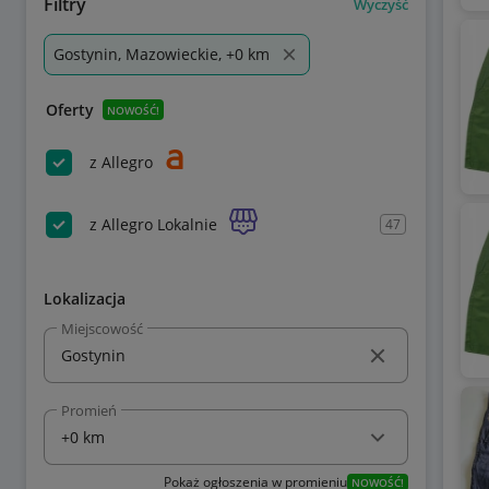
Filtry
Wyczyść
Gostynin, Mazowieckie, +0 km
Oferty
NOWOŚĆ!
z Allegro
z Allegro Lokalnie
47
Lokalizacja
Miejscowość
Promień
Pokaż ogłoszenia w promieniu
NOWOŚĆ!