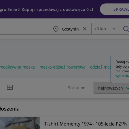
SPRAW
egro Smart! Kupuj i sprzedawaj z dostawą za 0 zł
Miasto
Wyczyść frazę
+
0
km
Odległość
szu
Dodaj sw
Gdy poja
ermoaktywna męska
męska odzież rowerowa
odzież męska używa
mailowo
wyszuki
k listy
Widok siatki
Sortuj od:
łoszenia
T-shirt Momenty 1974 - 105-lecie PZPN