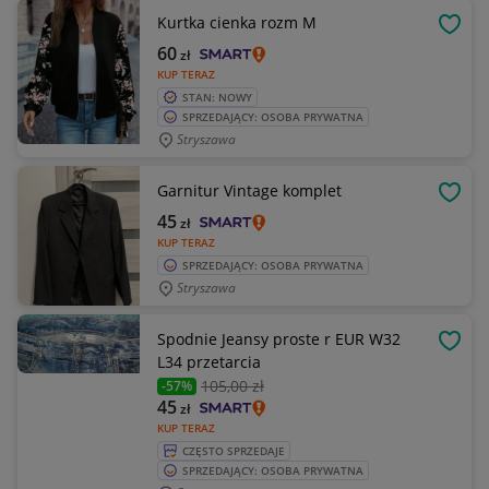
Kurtka cienka rozm M
OBSE
60
zł
KUP TERAZ
STAN: NOWY
SPRZEDAJĄCY: OSOBA PRYWATNA
Stryszawa
Garnitur Vintage komplet
OBSE
45
zł
KUP TERAZ
SPRZEDAJĄCY: OSOBA PRYWATNA
Stryszawa
Spodnie Jeansy proste r EUR W32
OBSE
L34 przetarcia
105
,00 zł
-57%
45
zł
KUP TERAZ
CZĘSTO SPRZEDAJE
SPRZEDAJĄCY: OSOBA PRYWATNA