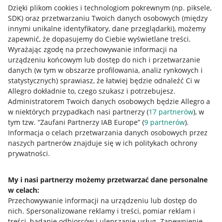
Dzięki plikom cookies i technologiom pokrewnym
(np. piksele,
SDK)
oraz przetwarzaniu Twoich danych osobowych
(między
innymi unikalne identyfikatory, dane przeglądarki)
, możemy
zapewnić, że dopasujemy do Ciebie wyświetlane treści.
Wyrażając zgodę na przechowywanie informacji na
urządzeniu końcowym lub dostęp do nich i przetwarzanie
danych (w tym w obszarze profilowania, analiz rynkowych i
statystycznych) sprawiasz, że łatwiej będzie odnaleźć Ci w
Allegro dokładnie to, czego szukasz i potrzebujesz.
Administratorem Twoich danych osobowych będzie Allegro a
w niektórych przypadkach nasi partnerzy (
17
partnerów
), w
tym tzw. “Zaufani Partnerzy IAB Europe” (
9
partnerów
).
Przydatne informacje
Informacja o celach przetwarzania danych osobowych przez
naszych partnerów znajduje się w ich politykach ochrony
prywatności.
Jak to działa
Napisz do nas
My i nasi partnerzy możemy przetwarzać dane personalne
w celach:
Allegro Gadane dla sprzedających
Przechowywanie informacji na urządzeniu lub dostęp do
Allegro Gadane dla kupujących
nich
.
Spersonalizowane reklamy i treści, pomiar reklam i
treści, badanie odbiorców i ulepszanie usług
.
Zapewnienie