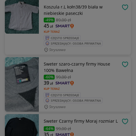
Koszula r.L kołn38/39 biała w
OBSE
niebieskie paseczki
89
,00 zł
-49%
45
zł
KUP TERAZ
CZĘSTO SPRZEDAJE
SPRZEDAJĄCY: OSOBA PRYWATNA
Stryszawa
Sweter szaro-czarny firmy House
OBSE
100% Bawełna
99
,00 zł
-60%
39
zł
KUP TERAZ
CZĘSTO SPRZEDAJE
SPRZEDAJĄCY: OSOBA PRYWATNA
Stryszawa
Sweter Czarny firmy Moraj rozmiar L
OBSE
99
,00 zł
-64%
35
zł