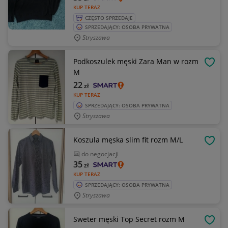
KUP TERAZ
CZĘSTO SPRZEDAJE
SPRZEDAJĄCY: OSOBA PRYWATNA
Stryszawa
Podkoszulek męski Zara Man w rozm
OBSE
M
22
zł
KUP TERAZ
SPRZEDAJĄCY: OSOBA PRYWATNA
Stryszawa
Koszula męska slim fit rozm M/L
OBSE
do negocjacji
35
zł
KUP TERAZ
SPRZEDAJĄCY: OSOBA PRYWATNA
Stryszawa
Sweter męski Top Secret rozm M
OBSE