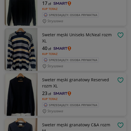
17
zł
KUP TERAZ
SPRZEDAJĄCY: OSOBA PRYWATNA
Stryszawa
Sweter męski Uniseks McNeal rozm
OBSE
XL
40
zł
KUP TERAZ
SPRZEDAJĄCY: OSOBA PRYWATNA
Stryszawa
Sweter męski granatowy Reserved
OBSE
rozm XL
23
zł
KUP TERAZ
SPRZEDAJĄCY: OSOBA PRYWATNA
Stryszawa
Sweter męski granatowy C&A rozm
OBSE
M