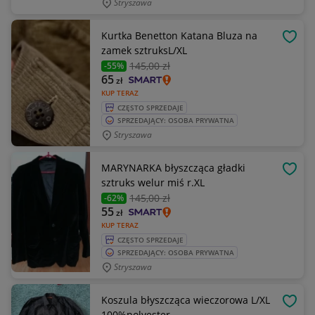
Stryszawa
Kurtka Benetton Katana Bluza na
OBSE
zamek sztruksL/XL
145
,00 zł
-55%
65
zł
KUP TERAZ
CZĘSTO SPRZEDAJE
SPRZEDAJĄCY: OSOBA PRYWATNA
Stryszawa
MARYNARKA błyszcząca gładki
OBSE
sztruks welur miś r.XL
145
,00 zł
-62%
55
zł
KUP TERAZ
CZĘSTO SPRZEDAJE
SPRZEDAJĄCY: OSOBA PRYWATNA
Stryszawa
Koszula błyszcząca wieczorowa L/XL
OBSE
100%polyester