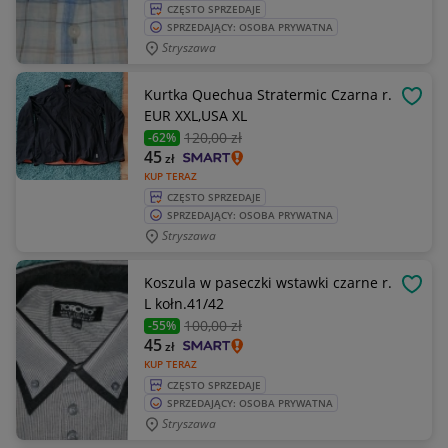
CZĘSTO SPRZEDAJE
SPRZEDAJĄCY: OSOBA PRYWATNA
Stryszawa
Kurtka Quechua Stratermic Czarna r.
OBSE
EUR XXL,USA XL
120
,00 zł
-62%
45
zł
KUP TERAZ
CZĘSTO SPRZEDAJE
SPRZEDAJĄCY: OSOBA PRYWATNA
Stryszawa
Koszula w paseczki wstawki czarne r.
OBSE
L kołn.41/42
100
,00 zł
-55%
45
zł
KUP TERAZ
CZĘSTO SPRZEDAJE
SPRZEDAJĄCY: OSOBA PRYWATNA
Stryszawa