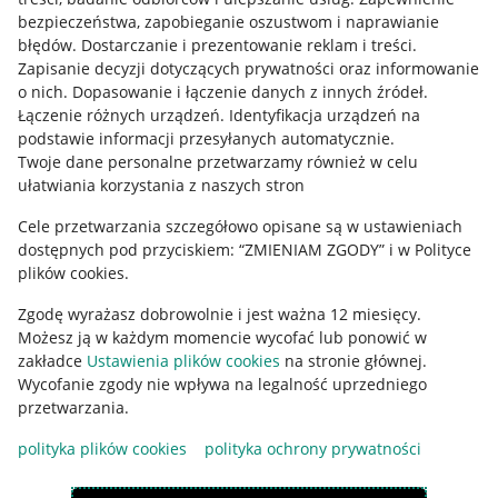
Mapa miejscowości
bezpieczeństwa, zapobieganie oszustwom i naprawianie
błędów
.
Dostarczanie i prezentowanie reklam i treści
.
Informacje prawne
Zapisanie decyzji dotyczących prywatności oraz informowanie
o nich
.
Dopasowanie i łączenie danych z innych źródeł
.
Regulamin
Łączenie różnych urządzeń
.
Identyfikacja urządzeń na
podstawie informacji przesyłanych automatycznie
.
Polityka plików "cookies"
Twoje dane personalne przetwarzamy również w celu
ułatwiania korzystania z naszych stron
Ustawienia plików "cookies"
Cele przetwarzania szczegółowo opisane są w ustawieniach
Udostępnianie lokalizacji
dostępnych pod przyciskiem: “ZMIENIAM ZGODY” i w Polityce
Informacje dla Aktu o Usługach Cyfrowych
plików cookies.
Zgodę wyrażasz dobrowolnie i jest ważna 12 miesięcy.
Pobierz aplikację
Możesz ją w każdym momencie wycofać lub ponowić w
zakładce
Ustawienia plików cookies
na stronie głównej.
Wycofanie zgody nie wpływa na legalność uprzedniego
przetwarzania.
polityka plików cookies
polityka ochrony prywatności