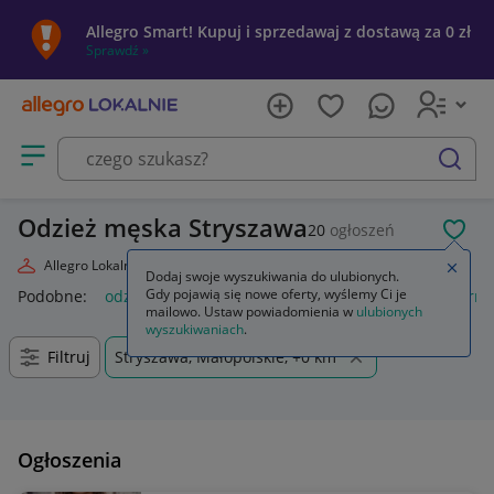
Allegro Smart! Kupuj i sprzedawaj z dostawą za 0 zł
Sprawdź »
Otwórz menu z kategoriami
szukaj
Odzież męska Stryszawa
20
ogłoszeń
POL
Allegro Lokalnie
Moda
Odzież, Obuwie, Dodatki
Odzież męska
Zamkn
Dodaj swoje wyszukiwania do ulubionych.
Gdy pojawią się nowe oferty, wyślemy Ci je
Podobne:
odzież męska
odzież robocza męska
odzież term
mailowo. Ustaw powiadomienia w
ulubionych
wyszukiwaniach
.
Filtruj
Stryszawa, Małopolskie, +0 km
Ogłoszenia