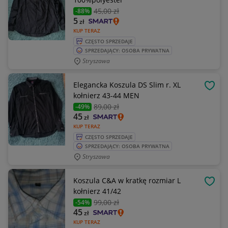
45
,00 zł
-88%
5
zł
KUP TERAZ
CZĘSTO SPRZEDAJE
SPRZEDAJĄCY: OSOBA PRYWATNA
Stryszawa
Elegancka Koszula DS Slim r. XL
OBSE
kołnierz 43-44 MEN
89
,00 zł
-49%
45
zł
KUP TERAZ
CZĘSTO SPRZEDAJE
SPRZEDAJĄCY: OSOBA PRYWATNA
Stryszawa
Koszula C&A w kratkę rozmiar L
OBSE
kołnierz 41/42
99
,00 zł
-54%
45
zł
KUP TERAZ