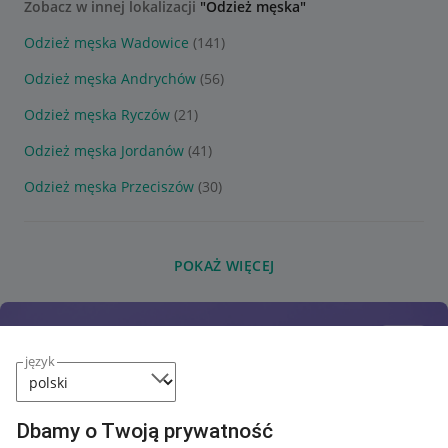
Zobacz w innej lokalizacji
"Odzież męska"
Odzież męska Wadowice
(141)
Odzież męska Andrychów
(56)
Odzież męska Ryczów
(21)
Odzież męska Jordanów
(41)
Odzież męska Przeciszów
(30)
POKAŻ WIĘCEJ
język
Dbamy o Twoją prywatność