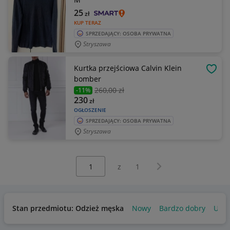
25
zł
KUP TERAZ
SPRZEDAJĄCY: OSOBA PRYWATNA
Stryszawa
Kurtka przejściowa Calvin Klein
OBSE
bomber
260
,00 zł
-11%
230
zł
OGŁOSZENIE
SPRZEDAJĄCY: OSOBA PRYWATNA
Stryszawa
Wybierz stronę:
Następna strona
z
1
Stan przedmiotu: Odzież męska
Nowy
Bardzo dobry
Uży