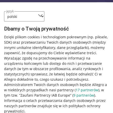
język
Dbamy o Twoją prywatność
Dzięki plikom cookies i technologiom pokrewnym
(np. piksele,
SDK)
oraz przetwarzaniu Twoich danych osobowych
(między
innymi unikalne identyfikatory, dane przeglądarki)
, możemy
zapewnić, że dopasujemy do Ciebie wyświetlane treści.
Wyrażając zgodę na przechowywanie informacji na
urządzeniu końcowym lub dostęp do nich i przetwarzanie
danych (w tym w obszarze profilowania, analiz rynkowych i
statystycznych) sprawiasz, że łatwiej będzie odnaleźć Ci w
Allegro dokładnie to, czego szukasz i potrzebujesz.
Administratorem Twoich danych osobowych będzie Allegro a
w niektórych przypadkach nasi partnerzy (
17
partnerów
), w
tym tzw. “Zaufani Partnerzy IAB Europe” (
9
partnerów
).
Przydatne informacje
Informacja o celach przetwarzania danych osobowych przez
naszych partnerów znajduje się w ich politykach ochrony
prywatności.
Jak to działa