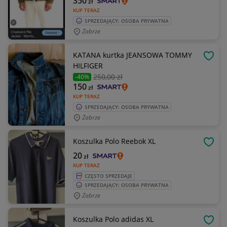
350
zł
KUP TERAZ
SPRZEDAJĄCY: OSOBA PRYWATNA
Zabrze
KATANA kurtka JEANSOWA TOMMY
OBSE
HILFIGER
250
,00 zł
-40%
150
zł
KUP TERAZ
SPRZEDAJĄCY: OSOBA PRYWATNA
Zabrze
Koszulka Polo Reebok XL
OBSE
20
zł
KUP TERAZ
CZĘSTO SPRZEDAJE
SPRZEDAJĄCY: OSOBA PRYWATNA
Zabrze
Koszulka Polo adidas XL
OBSE