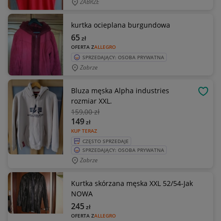
ZABRZE
kurtka ocieplana burgundowa
65
zł
OFERTA Z
ALLEGRO
SPRZEDAJĄCY: OSOBA PRYWATNA
Zabrze
Bluza męska Alpha industries
OBSE
rozmiar XXL.
159
,00 zł
149
zł
KUP TERAZ
CZĘSTO SPRZEDAJE
SPRZEDAJĄCY: OSOBA PRYWATNA
Zabrze
Kurtka skórzana męska XXL 52/54-Jak
NOWA
245
zł
OFERTA Z
ALLEGRO