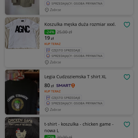
SPRZEDAJĄCY: OSOBA PRYWATNA
Zabrze
Koszulka męska duża rozmiar xxxl.
OBSE
25
,00 zł
-24%
19
zł
KUP TERAZ
CZĘSTO SPRZEDAJE
SPRZEDAJĄCY: OSOBA PRYWATNA
Zabrze
Legia Cudzoziemska T shirt XL
OBSE
80
zł
KUP TERAZ
CZĘSTO SPRZEDAJE
SPRZEDAJĄCY: OSOBA PRYWATNA
Zabrze
t-shirt - koszulka - chicken game -
OBSE
nowa L
20
,00 zł
-25%