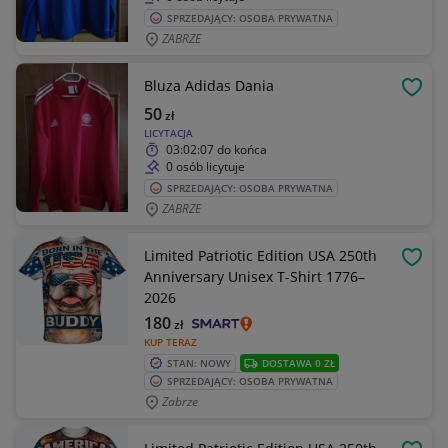
SPRZEDAJĄCY: OSOBA PRYWATNA
ZABRZE
Bluza Adidas Dania
OBSE
50
zł
LICYTACJA
03:02:07
do końca
0 osób licytuje
SPRZEDAJĄCY: OSOBA PRYWATNA
ZABRZE
Limited Patriotic Edition USA 250th
OBSE
Anniversary Unisex T-Shirt 1776–
2026
180
zł
KUP TERAZ
STAN: NOWY
DOSTAWA 0 ZŁ
SPRZEDAJĄCY: OSOBA PRYWATNA
Zabrze