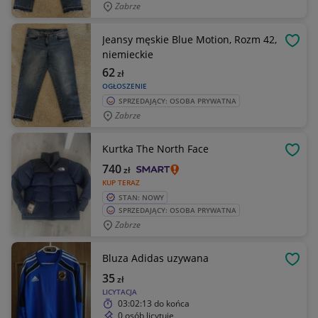
Zabrze
Jeansy męskie Blue Motion, Rozm 42,
OBSE
niemieckie
62
zł
OGŁOSZENIE
SPRZEDAJĄCY: OSOBA PRYWATNA
Zabrze
Kurtka The North Face
OBSE
740
zł
KUP TERAZ
STAN: NOWY
SPRZEDAJĄCY: OSOBA PRYWATNA
Zabrze
Bluza Adidas uzywana
OBSE
35
zł
LICYTACJA
03:02:13
do końca
0 osób licytuje