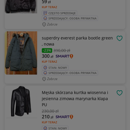
59
zł
KUP TERAZ
CZĘSTO SPRZEDAJE
SPRZEDAJĄCY: OSOBA PRYWATNA
Zabrze
superdry everest parka bootle green
OBSE
, nowa
390
,00 zł
-23%
300
zł
KUP TERAZ
STAN: NOWY
SPRZEDAJĄCY: OSOBA PRYWATNA
Zabrze
Męska skórzana kurtka wiosenna i
OBSE
jesienna zimowa marynarka klapa
PU
230
,00 zł
210
zł
KUP TERAZ
STAN: NOWY