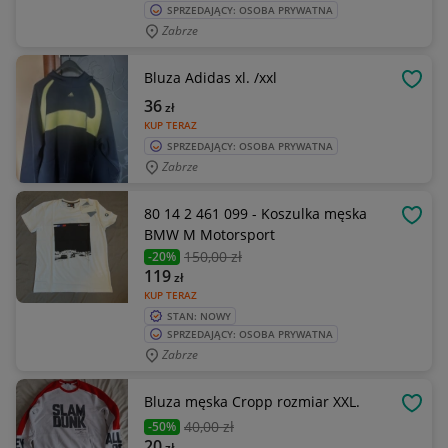
SPRZEDAJĄCY: OSOBA PRYWATNA
Zabrze
Bluza Adidas xl. /xxl
OBSE
36
zł
KUP TERAZ
SPRZEDAJĄCY: OSOBA PRYWATNA
Zabrze
80 14 2 461 099 - Koszulka męska
OBSE
BMW M Motorsport
150
,00 zł
-20%
119
zł
KUP TERAZ
STAN: NOWY
SPRZEDAJĄCY: OSOBA PRYWATNA
Zabrze
Bluza męska Cropp rozmiar XXL.
OBSE
40
,00 zł
-50%
20
zł