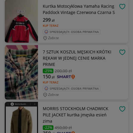
Kurtka Motocyklowa Yamaha Racing
OBSE
Paddock Vintage Czerwona Czarna S
299
zł
KUP TERAZ
SPRZEDAJĄCY: OSOBA PRYWATNA
Zabrze
7 SZTUK KOSZUL MĘSKICH KRÓTKI
OBSE
RĘKAW W JEDNEJ CENIE MARKA
PRIME
200
,00 zł
-25%
150
zł
KUP TERAZ
SPRZEDAJĄCY: OSOBA PRYWATNA
Zabrze
MORRIS STOCKHOLM CHADWICK
OBSE
PILE JACKET kurtka jmęska esień
zima
450
,00 zł
-22%