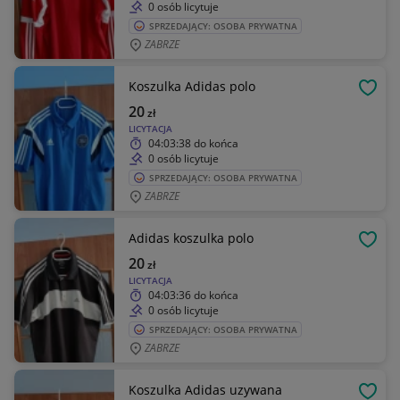
0 osób licytuje
SPRZEDAJĄCY: OSOBA PRYWATNA
ZABRZE
Koszulka Adidas polo
OBSE
20
zł
LICYTACJA
04:03:38
do końca
0 osób licytuje
SPRZEDAJĄCY: OSOBA PRYWATNA
ZABRZE
Adidas koszulka polo
OBSE
20
zł
LICYTACJA
04:03:36
do końca
0 osób licytuje
SPRZEDAJĄCY: OSOBA PRYWATNA
ZABRZE
Koszulka Adidas uzywana
OBSE