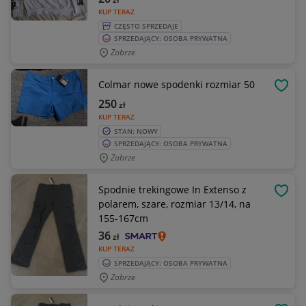
KUP TERAZ
CZĘSTO SPRZEDAJE
SPRZEDAJĄCY: OSOBA PRYWATNA
Zabrze
Colmar nowe spodenki rozmiar 50
OBSE
250
zł
KUP TERAZ
STAN: NOWY
SPRZEDAJĄCY: OSOBA PRYWATNA
Zabrze
Spodnie trekingowe In Extenso z
OBSE
polarem, szare, rozmiar 13/14, na
155-167cm
36
zł
KUP TERAZ
SPRZEDAJĄCY: OSOBA PRYWATNA
Zabrze