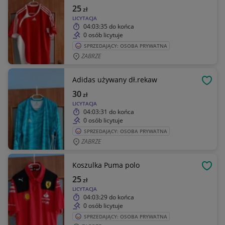
25
zł
LICYTACJA
04:03:35
do końca
0 osób licytuje
SPRZEDAJĄCY: OSOBA PRYWATNA
ZABRZE
Adidas używany dł.rekaw
OBSE
30
zł
LICYTACJA
04:03:31
do końca
0 osób licytuje
SPRZEDAJĄCY: OSOBA PRYWATNA
ZABRZE
Koszulka Puma polo
OBSE
25
zł
LICYTACJA
04:03:29
do końca
0 osób licytuje
SPRZEDAJĄCY: OSOBA PRYWATNA