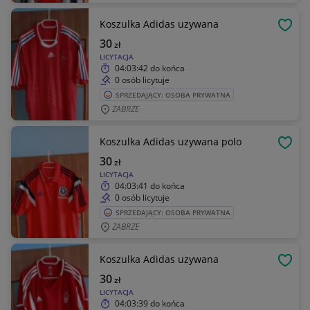
Koszulka Adidas uzywana
OBSE
30
zł
LICYTACJA
04:03:42
do końca
0 osób licytuje
SPRZEDAJĄCY: OSOBA PRYWATNA
ZABRZE
Koszulka Adidas uzywana polo
OBSE
30
zł
LICYTACJA
04:03:41
do końca
0 osób licytuje
SPRZEDAJĄCY: OSOBA PRYWATNA
ZABRZE
Koszulka Adidas uzywana
OBSE
30
zł
LICYTACJA
04:03:39
do końca