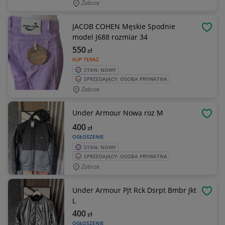
Zabrze
JACOB COHEN Męskie Spodnie
OBSE
model J688 rozmiar 34
550
zł
KUP TERAZ
STAN: NOWY
SPRZEDAJĄCY: OSOBA PRYWATNA
Zabrze
Under Armour Nowa roz M
OBSE
400
zł
OGŁOSZENIE
STAN: NOWY
SPRZEDAJĄCY: OSOBA PRYWATNA
Zabrze
Under Armour Pjt Rck Dsrpt Bmbr Jkt
OBSE
L
400
zł
OGŁOSZENIE