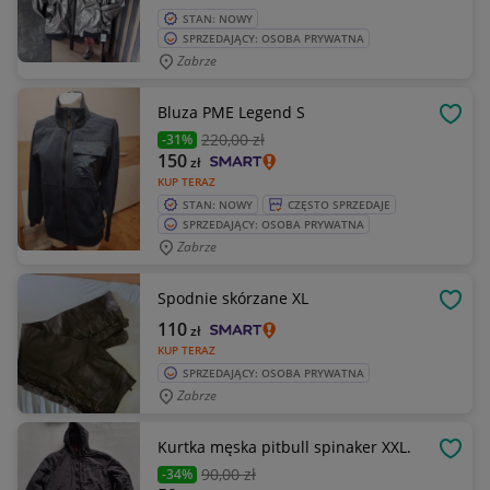
STAN: NOWY
SPRZEDAJĄCY: OSOBA PRYWATNA
Zabrze
Bluza PME Legend S
OBSE
220
,00 zł
-31%
150
zł
KUP TERAZ
STAN: NOWY
CZĘSTO SPRZEDAJE
SPRZEDAJĄCY: OSOBA PRYWATNA
Zabrze
Spodnie skórzane XL
OBSE
110
zł
KUP TERAZ
SPRZEDAJĄCY: OSOBA PRYWATNA
Zabrze
Kurtka męska pitbull spinaker XXL.
OBSE
90
,00 zł
-34%