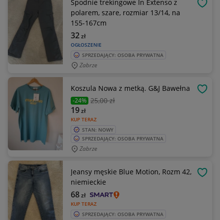
Spodnie trekingowe In Extenso z
OBSE
polarem, szare, rozmiar 13/14, na
155-167cm
32
zł
OGŁOSZENIE
SPRZEDAJĄCY: OSOBA PRYWATNA
Zabrze
Koszula Nowa z metką. G&J Bawełna
OBSE
25
,00 zł
-24%
19
zł
KUP TERAZ
STAN: NOWY
SPRZEDAJĄCY: OSOBA PRYWATNA
Zabrze
Jeansy męskie Blue Motion, Rozm 42,
OBSE
niemieckie
68
zł
KUP TERAZ
SPRZEDAJĄCY: OSOBA PRYWATNA