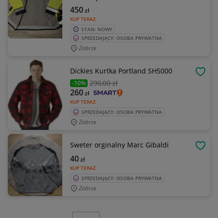
450
zł
KUP TERAZ
STAN: NOWY
SPRZEDAJĄCY: OSOBA PRYWATNA
Zabrze
Dickies Kurtka Portland SH5000
OBSE
290
,00 zł
-10%
260
zł
KUP TERAZ
SPRZEDAJĄCY: OSOBA PRYWATNA
Zabrze
Sweter orginalny Marc Gibaldi
OBSE
40
zł
KUP TERAZ
SPRZEDAJĄCY: OSOBA PRYWATNA
Zabrze
Wybierz stronę: