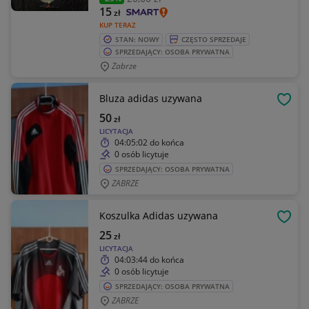
15
zł
KUP TERAZ
STAN: NOWY
CZĘSTO SPRZEDAJE
SPRZEDAJĄCY: OSOBA PRYWATNA
Zabrze
Bluza adidas uzywana
OBSE
50
zł
LICYTACJA
04:05:02
do końca
0 osób licytuje
SPRZEDAJĄCY: OSOBA PRYWATNA
ZABRZE
Koszulka Adidas uzywana
OBSE
25
zł
LICYTACJA
04:03:44
do końca
0 osób licytuje
SPRZEDAJĄCY: OSOBA PRYWATNA
ZABRZE