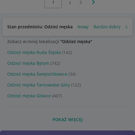
Następna strona
z
5
Stan przedmiotu: Odzież męska
Nowy
Bardzo dobry
Uży
Zobacz w innej lokalizacji
"Odzież męska"
Odzież męska Ruda Śląska
(142)
Odzież męska Bytom
(742)
Odzież męska Świętochłowice
(34)
Odzież męska Tarnowskie Góry
(122)
Odzież męska Gliwice
(407)
POKAŻ WIĘCEJ