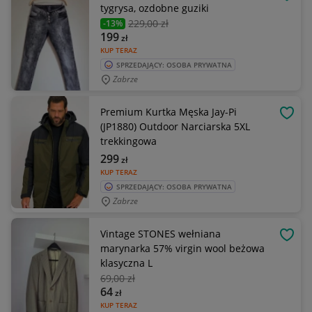
OBSE
tygrysa, ozdobne guziki
229
,00 zł
-13%
199
zł
KUP TERAZ
SPRZEDAJĄCY: OSOBA PRYWATNA
Zabrze
Premium Kurtka Męska Jay-Pi
OBSE
(JP1880) Outdoor Narciarska 5XL
trekkingowa
299
zł
KUP TERAZ
SPRZEDAJĄCY: OSOBA PRYWATNA
Zabrze
Vintage STONES wełniana
OBSE
marynarka 57% virgin wool beżowa
klasyczna L
69
,00 zł
64
zł
KUP TERAZ