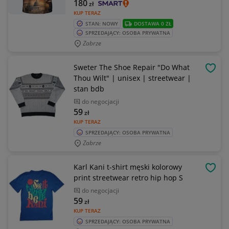
180
zł
KUP TERAZ
STAN: NOWY
DOSTAWA 0 ZŁ
SPRZEDAJĄCY: OSOBA PRYWATNA
Zabrze
Sweter The Shoe Repair "Do What
OBSE
Thou Wilt" | unisex | streetwear |
stan bdb
do negocjacji
59
zł
KUP TERAZ
SPRZEDAJĄCY: OSOBA PRYWATNA
Zabrze
Karl Kani t-shirt męski kolorowy
OBSE
print streetwear retro hip hop S
do negocjacji
59
zł
KUP TERAZ
SPRZEDAJĄCY: OSOBA PRYWATNA