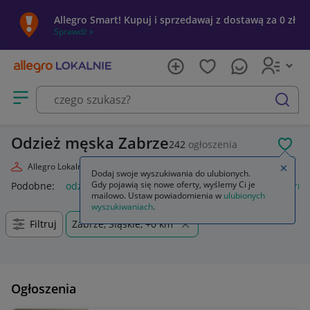
Allegro Smart! Kupuj i sprzedawaj z dostawą za 0 zł
Sprawdź »
Otwórz menu z kategoriami
szukaj
Odzież męska Zabrze
242
ogłoszenia
POL
Allegro Lokalnie
Moda
Odzież, Obuwie, Dodatki
Odzież męska
Zamkn
Dodaj swoje wyszukiwania do ulubionych.
Gdy pojawią się nowe oferty, wyślemy Ci je
Podobne:
odzież męska
odzież robocza męska
odzież term
mailowo. Ustaw powiadomienia w
ulubionych
wyszukiwaniach
.
Filtruj
Zabrze, Śląskie, +0 km
Ogłoszenia