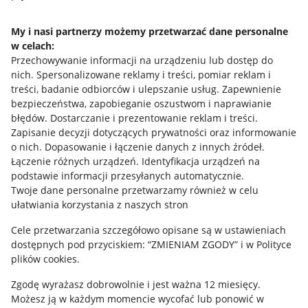
Napisz do nas
My i nasi partnerzy możemy przetwarzać dane personalne
w celach:
Allegro Gadane dla sprzedających
Przechowywanie informacji na urządzeniu lub dostęp do
Allegro Gadane dla kupujących
nich
.
Spersonalizowane reklamy i treści, pomiar reklam i
treści, badanie odbiorców i ulepszanie usług
.
Zapewnienie
Mapa miejscowości
bezpieczeństwa, zapobieganie oszustwom i naprawianie
błędów
.
Dostarczanie i prezentowanie reklam i treści
.
Informacje prawne
Zapisanie decyzji dotyczących prywatności oraz informowanie
o nich
.
Dopasowanie i łączenie danych z innych źródeł
.
Regulamin
Łączenie różnych urządzeń
.
Identyfikacja urządzeń na
podstawie informacji przesyłanych automatycznie
.
Polityka plików "cookies"
Twoje dane personalne przetwarzamy również w celu
ułatwiania korzystania z naszych stron
Ustawienia plików "cookies"
Cele przetwarzania szczegółowo opisane są w ustawieniach
Udostępnianie lokalizacji
dostępnych pod przyciskiem: “ZMIENIAM ZGODY” i w Polityce
Informacje dla Aktu o Usługach Cyfrowych
plików cookies.
Zgodę wyrażasz dobrowolnie i jest ważna 12 miesięcy.
Pobierz aplikację
Możesz ją w każdym momencie wycofać lub ponowić w