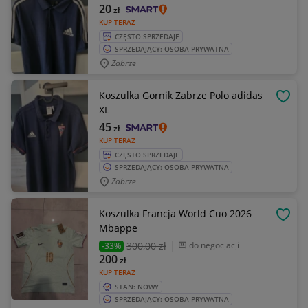
20
zł
KUP TERAZ
CZĘSTO SPRZEDAJE
SPRZEDAJĄCY: OSOBA PRYWATNA
Zabrze
Koszulka Gornik Zabrze Polo adidas
OBSE
XL
45
zł
KUP TERAZ
CZĘSTO SPRZEDAJE
SPRZEDAJĄCY: OSOBA PRYWATNA
Zabrze
Koszulka Francja World Cuo 2026
OBSE
Mbappe
300
,00 zł
do negocjacji
-33%
200
zł
KUP TERAZ
STAN: NOWY
SPRZEDAJĄCY: OSOBA PRYWATNA