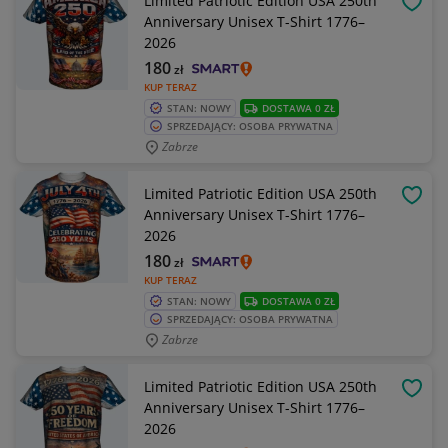
Limited Patriotic Edition USA 250th
OBSE
Anniversary Unisex T-Shirt 1776–
2026
180
zł
KUP TERAZ
STAN: NOWY
DOSTAWA 0 ZŁ
SPRZEDAJĄCY: OSOBA PRYWATNA
Zabrze
Limited Patriotic Edition USA 250th
OBSE
Anniversary Unisex T-Shirt 1776–
2026
180
zł
KUP TERAZ
STAN: NOWY
DOSTAWA 0 ZŁ
SPRZEDAJĄCY: OSOBA PRYWATNA
Zabrze
Limited Patriotic Edition USA 250th
OBSE
Anniversary Unisex T-Shirt 1776–
2026