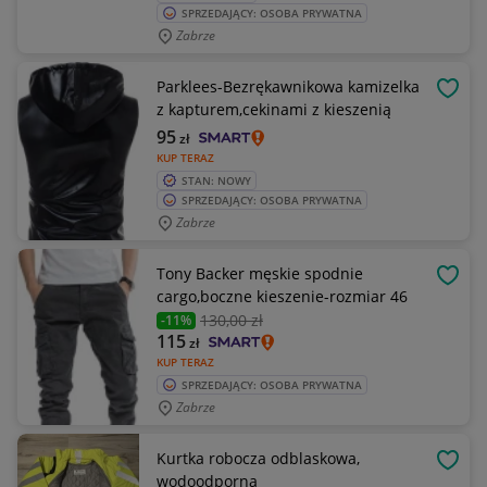
SPRZEDAJĄCY: OSOBA PRYWATNA
Zabrze
Parklees-Bezrękawnikowa kamizelka
OBSE
z kapturem,cekinami z kieszenią
95
zł
KUP TERAZ
STAN: NOWY
SPRZEDAJĄCY: OSOBA PRYWATNA
Zabrze
Tony Backer męskie spodnie
OBSE
cargo,boczne kieszenie-rozmiar 46
130
,00 zł
-11%
115
zł
KUP TERAZ
SPRZEDAJĄCY: OSOBA PRYWATNA
Zabrze
Kurtka robocza odblaskowa,
OBSE
wodoodporna