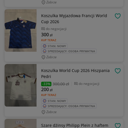
Zabrze
Koszulka Wyjazdowa Francji World
OBSE
Cup 2026
do negocjacji
300
zł
KUP TERAZ
STAN: NOWY
SPRZEDAJĄCY: OSOBA PRYWATNA
Zabrze
Koszulka World Cup 2026 Hiszpania
OBSE
Pedri
300
,00 zł
do negocjacji
-33%
200
zł
KUP TERAZ
STAN: NOWY
SPRZEDAJĄCY: OSOBA PRYWATNA
Zabrze
Szare dżinsy Philipp Plein z haftem